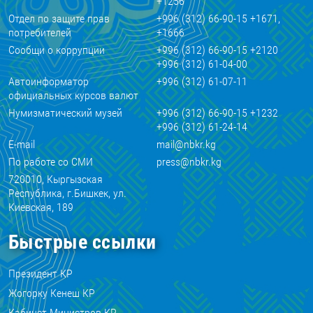
+1256
Отдел по защите прав
+996 (312) 66-90-15 +1671,
потребителей
+1666
Сообщи о коррупции
+996 (312) 66-90-15 +2120
+996 (312) 61-04-00
Автоинформатор
+996 (312) 61-07-11
официальных курсов валют
Нумизматический музей
+996 (312) 66-90-15 +1232
+996 (312) 61-24-14
E-mail
mail@nbkr.kg
По работе со СМИ
press@nbkr.kg
720010, Кыргызская
Республика, г.Бишкек, ул.
Киевская, 189
Быстрые ссылки
Президент КР
Жогорку Кенеш КР
Кабинет Министров КР