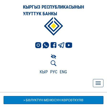
КЫРГЫЗ РЕСПУБЛИКАСЫНЫН
УЛУТТУК БАНКЫ
КЫР
РУС
ENG
> БӨЛҮКТҮН МЕНЮСУН КӨРСӨТКҮЛӨ