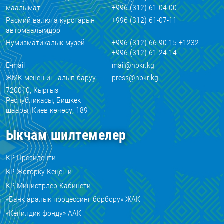
маалымат
+996 (312) 61-04-00
Расмий валюта курстарын
+996 (312) 61-07-11
автомаалымдоо
Нумизматикалык музей
+996 (312) 66-90-15 +1232
+996 (312) 61-24-14
E-mail
mail@nbkr.kg
ЖМК менен иш алып баруу
press@nbkr.kg
720010, Кыргыз
Республикасы, Бишкек
шаары, Киев көчөсү, 189
Ыкчам шилтемелер
КР Президенти
КР Жогорку Кеңеши
КР Министрлер Кабинети
«Банк аралык процессинг борбору» ЖАК
«Кепилдик фонду» ААК