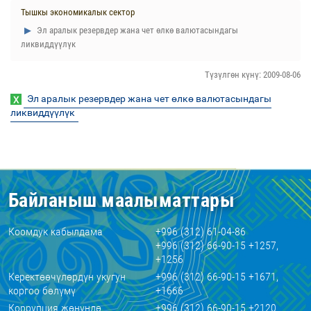
Тышкы экономикалык сектор
Эл аралык резервдер жана чет өлкө валютасындагы
ликвиддүүлүк
Түзүлгөн күнү: 2009-08-06
Эл аралык резервдер жана чет өлкө валютасындагы
ликвиддүүлүк
Байланыш маалыматтары
Коомдук кабылдама
+996 (312) 61-04-86
+996 (312) 66-90-15 +1257,
+1256
Керектөөчүлөрдүн укугун
+996 (312) 66-90-15 +1671,
коргоо бөлүмү
+1666
Коррупция жөнүндө
+996 (312) 66-90-15 +2120