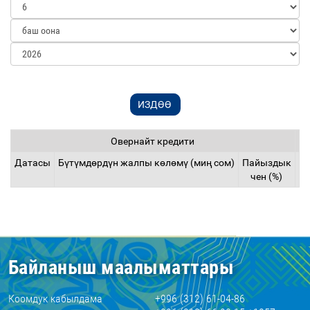
Овернайт кредити
Датасы
Бүтүмдөрдүн жалпы көлөмү (миң сом)
Пайыздык
Д
чен (%)
Байланыш маалыматтары
Коомдук кабылдама
+996 (312) 61-04-86