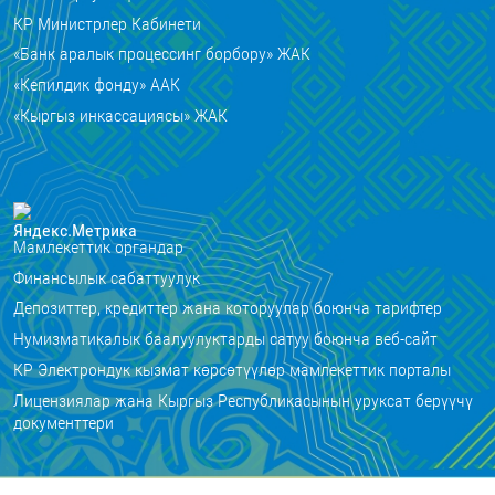
КР Министрлер Кабинети
«Банк аралык процессинг борбору» ЖАК
«Кепилдик фонду» ААК
«Кыргыз инкассациясы» ЖАК
Мамлекеттик органдар
Финансылык сабаттуулук
Депозиттер, кредиттер жана которуулар боюнча тарифтер
Нумизматикалык баалуулуктарды сатуу боюнча веб-сайт
КР Электрондук кызмат көрсөтүүлөр мамлекеттик порталы
Лицензиялар жана Кыргыз Республикасынын уруксат берүүчү
документтери