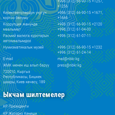
+996 (312) 66-90-15 +1257,
+1256
Керектөөчүлөрдүн укугун
+996 (312) 66-90-15 +1671,
коргоо бөлүмү
+1666
Коррупция жөнүндө
+996 (312) 66-90-15 +2120
маалымат
+996 (312) 61-04-00
Расмий валюта курстарын
+996 (312) 61-07-11
автомаалымдоо
Нумизматикалык музей
+996 (312) 66-90-15 +1232
+996 (312) 61-24-14
E-mail
mail@nbkr.kg
ЖМК менен иш алып баруу
press@nbkr.kg
720010, Кыргыз
Республикасы, Бишкек
шаары, Киев көчөсү, 189
Ыкчам шилтемелер
КР Президенти
КР Жогорку Кеңеши