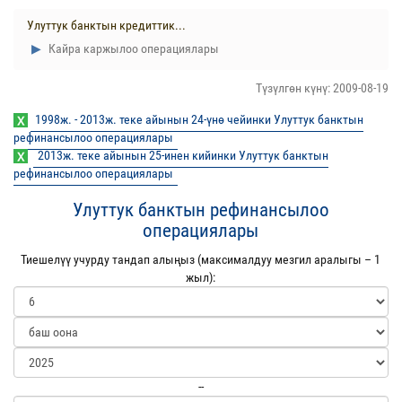
Улуттук банктын кредиттик...
Кайра каржылоо операциялары
Түзүлгөн күнү: 2009-08-19
1998ж. - 2013ж. теке айынын 24-үнө чейинки Улуттук банктын
рефинансылоо операциялары
2013ж. теке айынын 25-инен кийинки Улуттук банктын
рефинансылоо операциялары
Улуттук банктын рефинансылоо
операциялары
Тиешелүү учурду тандап алыңыз (максималдуу мезгил аралыгы – 1
жыл):
--