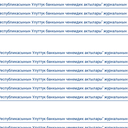
Республикасынын Улуттук банкынын ченемдик актылары" журналынын
Республикасынын Улуттук банкынын ченемдик актылары" журналынын
Республикасынын Улуттук банкынын ченемдик актылары" журналынын
Республикасынын Улуттук банкынын ченемдик актылары" журналынын
Республикасынын Улуттук банкынын ченемдик актылары" журналыны
Республикасынын Улуттук банкынын ченемдик актылары" журналыны
Республикасынын Улуттук банкынын ченемдик актылары" журналыны
Республикасынын Улуттук банкынын ченемдик актылары" журналыны
Республикасынын Улуттук банкынын ченемдик актылары" журналыны
Республикасынын Улуттук банкынын ченемдик актылары" журналыны
Республикасынын Улуттук банкынын ченемдик актылары" журналыны
Республикасынын Улуттук банкынын ченемдик актылары" журналыны