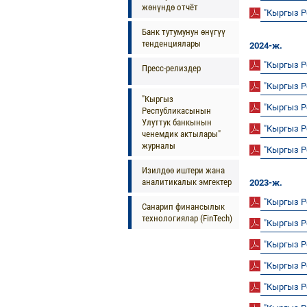
жөнүндө отчёт
"Кыргыз 
Банк тутумунун өнүгүү
тенденциялары
2024-ж.
"Кыргыз 
Пресс-релиздер
"Кыргыз 
"Кыргыз
"Кыргыз 
Республикасынын
Улуттук банкынын
"Кыргыз 
ченемдик актылары"
журналы
"Кыргыз 
Изилдөө иштери жана
аналитикалык эмгектер
2023-ж.
"Кыргыз 
Санарип финансылык
технологиялар (FinTech)
"Кыргыз 
"Кыргыз 
"Кыргыз 
"Кыргыз 