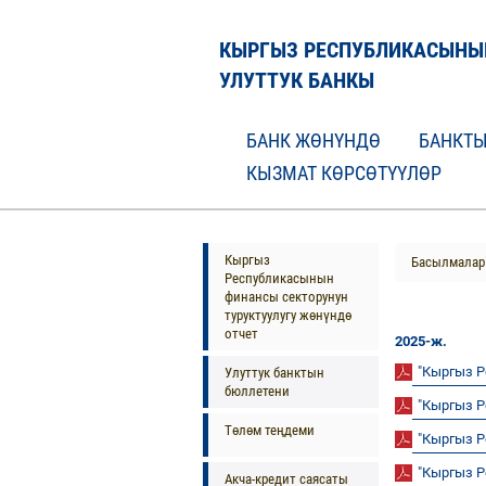
КЫРГЫЗ РЕСПУБЛИКАСЫНЫ
УЛУТТУК БАНКЫ
БАНК ЖӨНҮНДӨ
БАНКТЫ
КЫЗМАТ КӨРСӨТҮҮЛӨР
Кыргыз
Басылмалар
Республикасынын
финансы секторунун
туруктуулугу жөнүндө
отчет
2025-ж.
"Кыргыз 
Улуттук банктын
бюллетени
"Кыргыз 
Төлөм теңдеми
"Кыргыз 
"Кыргыз 
Акча-кредит саясаты