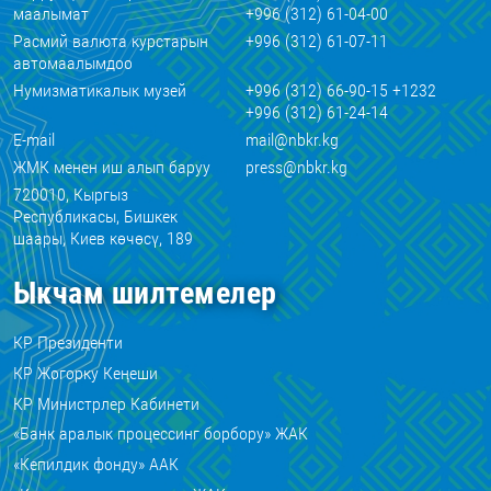
маалымат
+996 (312) 61-04-00
Расмий валюта курстарын
+996 (312) 61-07-11
автомаалымдоо
Нумизматикалык музей
+996 (312) 66-90-15 +1232
+996 (312) 61-24-14
E-mail
mail@nbkr.kg
ЖМК менен иш алып баруу
press@nbkr.kg
720010, Кыргыз
Республикасы, Бишкек
шаары, Киев көчөсү, 189
Ыкчам шилтемелер
КР Президенти
КР Жогорку Кеңеши
КР Министрлер Кабинети
«Банк аралык процессинг борбору» ЖАК
«Кепилдик фонду» ААК