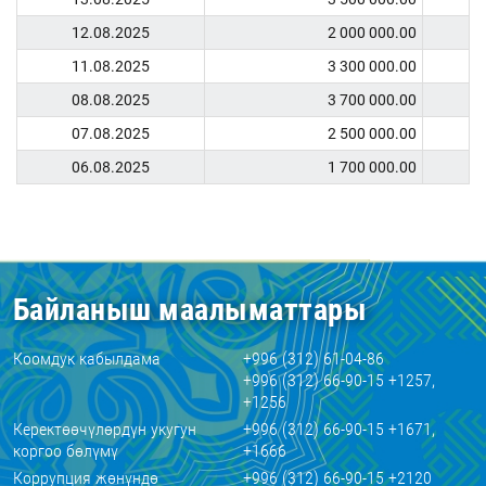
12.08.2025
2 000 000.00
11.08.2025
3 300 000.00
08.08.2025
3 700 000.00
07.08.2025
2 500 000.00
06.08.2025
1 700 000.00
Байланыш маалыматтары
Коомдук кабылдама
+996 (312) 61-04-86
+996 (312) 66-90-15 +1257,
+1256
Керектөөчүлөрдүн укугун
+996 (312) 66-90-15 +1671,
коргоо бөлүмү
+1666
Коррупция жөнүндө
+996 (312) 66-90-15 +2120