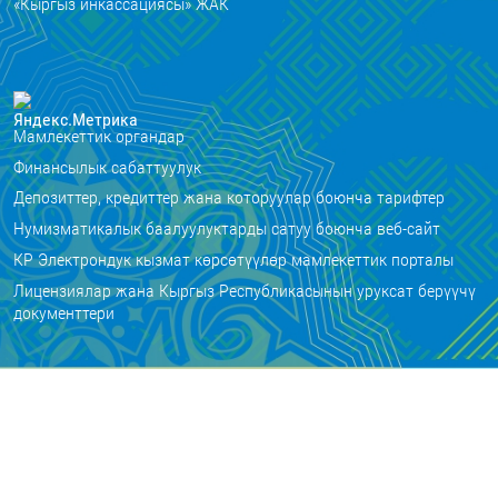
«Кыргыз инкассациясы» ЖАК
Мамлекеттик органдар
Финансылык сабаттуулук
Депозиттер, кредиттер жана которуулар боюнча тарифтер
Нумизматикалык баалуулуктарды сатуу боюнча веб-сайт
КР Электрондук кызмат көрсөтүүлөр мамлекеттик порталы
Лицензиялар жана Кыргыз Республикасынын уруксат берүүчү
документтери