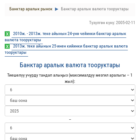
Банктар аралык рынок
Банктар аралык валюта тооруктары
Түзүлгөн күнү: 2005-02-11
2010ж. - 2013ж. теке айынын 24-үнө чейинки банктар аралык
валюта тооруктары
2013ж. теке айынын 25-инен кийинки банктар аралык валюта
тооруктары
Банктар аралык валюта тооруктары
Тиешелүү учурду тандап алыңыз (максималдуу мезгил аралыгы – 1
жыл):
--