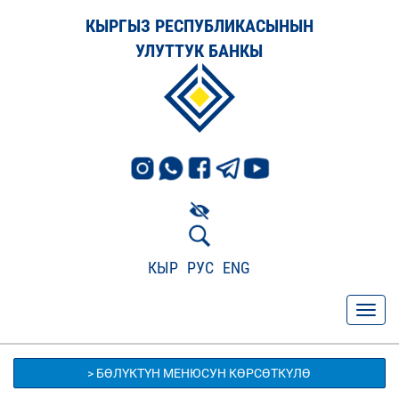
КЫРГЫЗ РЕСПУБЛИКАСЫНЫН
УЛУТТУК БАНКЫ
КЫР
РУС
ENG
> БӨЛҮКТҮН МЕНЮСУН КӨРСӨТКҮЛӨ