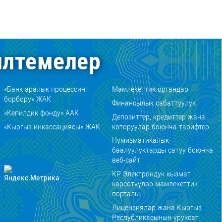
лтемелер
«Банк аралык процессинг
Мамлекеттик органдар
борбору» ЖАК
Финансылык сабаттуулук
«Кепилдик фонду» ААК
Депозиттер, кредиттер жана
«Кыргыз инкассациясы» ЖАК
которуулар боюнча тарифтер
Нумизматикалык
баалуулуктарды сатуу боюнча
веб-сайт
КР Электрондук кызмат
көрсөтүүлөр мамлекеттик
порталы
Лицензиялар жана Кыргыз
Республикасынын уруксат