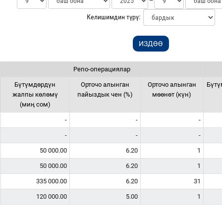
Келишимдин түрү:
Репо-операциялар
Бүтүмдөрдүн
Орточо алынган
Орточо алынган
Бүт
жалпы көлөмү
пайыздык чен (%)
мөөнөт (күн)
(миң сом)
-
-
-
-
-
-
50 000.00
6.20
1
50 000.00
6.20
1
335 000.00
6.20
31
120 000.00
5.00
1