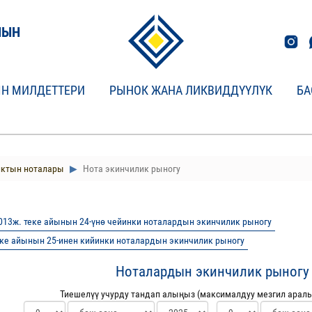
НЫН
Н МИЛДЕТТЕРИ
РЫНОК ЖАНА ЛИКВИДДҮҮЛҮК
БА
нктын ноталары
Нота экинчилик рыногу
2013ж. теке айынын 24-үнө чейинки ноталардын экинчилик рыногу
еке айынын 25-инен кийинки ноталардын экинчилик рыногу
Ноталардын экинчилик рыногу
Тиешелүү учурду тандап алыңыз (максималдуу мезгил аралы
--