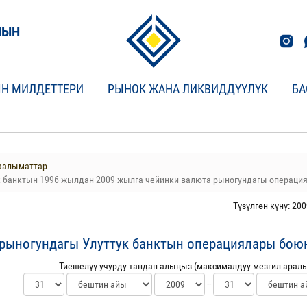
НЫН
Н МИЛДЕТТЕРИ
РЫНОК ЖАНА ЛИКВИДДҮҮЛҮК
БА
аалыматтар
 банктын 1996-жылдан 2009-жылга чейинки валюта рыногундагы операц
Түзүлгөн күнү: 200
рыногундагы Улуттук банктын операциялары бою
Тиешелүү учурду тандап алыңыз (максималдуу мезгил аралы
--