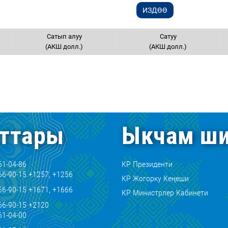
Сатып алуу
Сатуу
(АКШ долл.)
(АКШ долл.)
ттары
Ыкчам ши
61-04-86
КР Президенти
66-90-15 +1257, +1256
КР Жогорку Кеңеши
66-90-15 +1671, +1666
КР Министрлер Кабинети
66-90-15 +2120
61-04-00