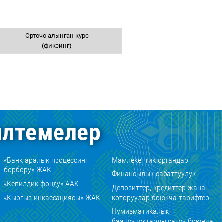
Орточо алынган курс
(фиксинг)
лтемелер
«Банк аралык процессинг
Мамлекеттик органдар
борбору» ЖАК
Финансылык сабаттуулук
«Кепилдик фонду» ААК
Депозиттер, кредиттер жана
«Кыргыз инкассациясы» ЖАК
которуулар боюнча тарифтер
Нумизматикалык
баалуулуктарды сатуу боюнча