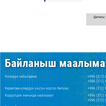
Датасы
Байланыш маалыма
Коомдук кабылдама
+996 (312) 
+996 (312) 
Керектөөчүлөрдүн укугун коргоо бөлүмү
+996 (312) 
Коррупция жөнүндө маалымат
+996 (312) 
+996 (312) 