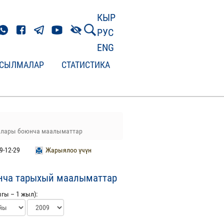
КЫР
РУС
ENG
СЫЛМАЛАР
СТАТИСТИКА
иялары боюнча маалыматтар
9-12-29
Жарыялоо үчүн
нча тарыхый маалыматтар
гы – 1 жыл):