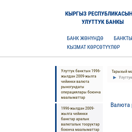
КЫРГЫЗ РЕСПУБЛИКАСЫ
УЛУТТУК БАНКЫ
БАНК ЖӨНҮНДӨ
БАНКТЫ
КЫЗМАТ КӨРСӨТҮҮЛӨР
Улуттук банктын 1996-
Тарыхый м
жылдан 2009-жылга
Улуттук
чейинки валюта
рыногундагы
операциялары боюнча
маалыматтар
Валюта 
1996-жылдан 2009-
жылга чейинки
банктар аралык
валюталык тооруктар
боюнча маалыматтар