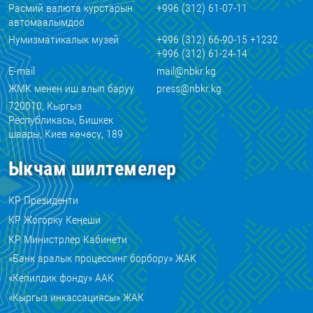
Расмий валюта курстарын
+996 (312) 61-07-11
автомаалымдоо
Нумизматикалык музей
+996 (312) 66-90-15 +1232
+996 (312) 61-24-14
E-mail
mail@nbkr.kg
ЖМК менен иш алып баруу
press@nbkr.kg
720010, Кыргыз
Республикасы, Бишкек
шаары, Киев көчөсү, 189
Ыкчам шилтемелер
КР Президенти
КР Жогорку Кеңеши
КР Министрлер Кабинети
«Банк аралык процессинг борбору» ЖАК
«Кепилдик фонду» ААК
«Кыргыз инкассациясы» ЖАК