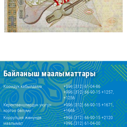
Байланыш маалыматтары
Коомдук кабылдама
+996 (312) 61-04-86
+996 (312) 66-90-15 +1257,
+1256
Керектөөчүлөрдүн укугун
+996 (312) 66-90-15 +1671,
коргоо бөлүмү
+1666
Коррупция жөнүндө
+996 (312) 66-90-15 +2120
маалымат
+996 (312) 61-04-00