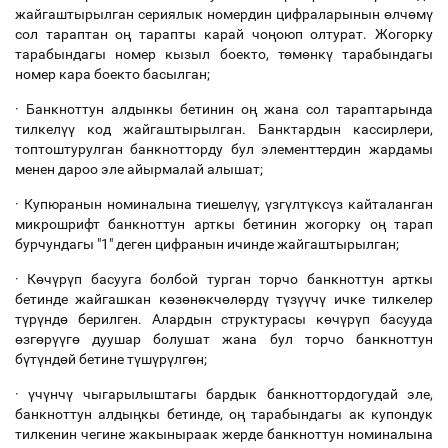
жайгаштырылган сериялык номердин цифраларынын өлчөмү
сол тараптан оң тарапты карай чоңоюп олтурат. Жогорку
тарабындагы номер кызыл боекто, төмөнкү тарабындагы
номер кара боекто басылган;
·
Банкноттун алдынкы бетинин оң жана сол тараптарында
тилкелүү код жайгаштырылган. Банктардын кассирлери,
топтоштурулган банкнотторду бул элементтердин жардамы
менен дароо эле айырмалай алышат;
·
Купюранын номиналына тиешелүү, үзгүлтүксүз кайталанган
микрошрифт банкноттун арткы бетинин жогорку оң тарап
бурчундагы "1" деген цифранын ичинде жайгаштырылган;
·
Көчүрүп басууга болбой турган торчо банкноттун арткы
бетинде жайгашкан көзөнөкчөлөрдү түзүүчү ичке тилкелер
түрүндө берилген. Алардын структурасы көчүрүп басууда
өзгөрүүгө дуушар болушат жана бул торчо банкноттун
бүтүндөй бетине түшүрүлгөн;
·
үчүнчү чыгарылыштагы бардык банкноттордогудай эле,
банкноттун алдыңкы бетинде, оң тарабындагы ак купондук
тилкенин чегине жакыныраак жерде банкноттун номиналына