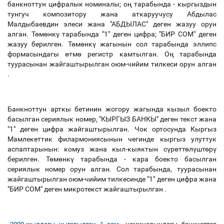
банкноттун цифралык номиналы; оң тарабында - кыргыздын
тунгуч композитору жана аткаруучусу Абдылас
Малдыбаевдин элеси жана "АБДЫЛАС" деген жазуу орун
алган. Төмөнкү тарабында "1" деген цифра; "БИР СОМ" деген
жазуу берилген. Төмөнкү жагынын сол тарабында эллипс
формасындагы өтмө регистр камтылган. Оң тарабында
туурасынан жайгаштырылган оюм-чийим тилкеси орун алган
.
Банкноттун арткы бетинин жогору жагында кызыл боекто
басылган сериялык номер, "КЫРГЫЗ БАНКЫ" деген текст жана
"1" деген цифра жайгаштырылган. Чок ортосунда Кыргыз
Мамлекеттик филармониясынын чегинде кыргыз улуттук
аспаптарынын: комуз жана кыл-кыяктын сүрөттөлүштөрү
берилген. Төмөнкү тарабында - кара боекто басылган
сериялык номер орун алган. Сол тарабында, туурасынан
жайгаштырылган оюм-чийим тилкесинде "1" деген цифра жана
"БИР СОМ" деген микротекст жайгаштырылган .