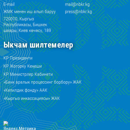
E-mail
mail@nbkr.kg
ЖМК менен иш алып баруу
press@nbkr.kg
720010, Кыргыз
Республикасы, Бишкек
шаары, Киев көчөсү, 189
Ыкчам шилтемелер
КР Президенти
КР Жогорку Кеңеши
КР Министрлер Кабинети
«Банк аралык процессинг борбору» ЖАК
«Кепилдик фонду» ААК
«Кыргыз инкассациясы» ЖАК