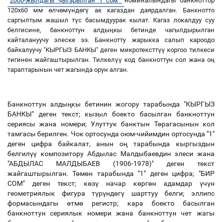
2000-жылдагы чыгарылган 1 сом
номиналындагы банкноттор
120х60 мм өлчөмүндөгү ак кагаздан даярдалган. Банкнотто
саргылтым жашыл түс басымдуурак кылат. Кагаз локалдуу суу
белгисине, банкноттун алдыңкы бетинде чагылдырылган
кайталануучу элеске ээ. Банкнотту жарыкка салып кароодо
байкалуучу "КЫРГЫЗ БАНКЫ" деген микротексттүү коргоо тилкеси
тигинен жайгаштырылган. Тилкелүү код банкноттун сол жана оң
тараптарынын чет жагында орун алган.
Банкноттун алдыңкы бетинин жогору тарабында "КЫРГЫЗ
БАНКЫ" деген текст; кызыл боекто басылган банкноттун
сериясы жана номери; Улуттук банктын Төрагасынын кол
тамгасы берилген. Чок ортосунда оюм-чийимдин ортосунда "1"
деген цифра байкалат, анын оң тарабында кыргыздын
белгилүү композитору Абдылас Малдыбаевдин элеси жана
"АБДЫЛАС МАЛДЫБАЕВ (1906-1978)" деген текст
жайгаштырылган. Төмөн тарабында "1" деген цифра; "БИР
СОМ" деген текст; көзү начар көргөн адамдар үчүн
геометриялык фигура түрүндөгү шарттуу белги; эллипс
формасындагы өтмө регистр; кара боекто басылган
банкноттун сериялык номери жана банкноттун чет жагы