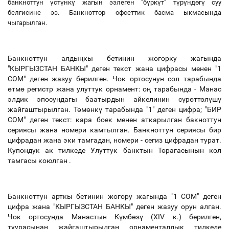
банкноттун үстүнкү жагын ээлеген "бүркүт" түрүндөгү суу
белгисине ээ. Банкноттор офсеттик басма ыкмасында
чыгарылган.
Банкноттун алдыңкы бетинин жогорку жагында
"КЫРГЫЗСТАН БАНКЫ" деген текст жана цифрасы менен "1
СОМ" деген жазуу берилген. Чок ортосунун сол тарабында
өтмө регистр жана улуттук орнамент: оң тарабында - Манас
элдик эпосундагы баатырдын айкелинин сүрөттөлүшү
жайгаштырылган. Төмөнкү тарабында "1" деген цифра; "БИР
СОМ" деген текст: кара боек менен аткарылган бакноттун
сериясы жана номери камтылган. Банкноттун сериясы бир
цифрадан жана эки тамгадан, номери - сегиз цифрадан турат.
Купондук ак тилкеде Улуттук банктын Төрагасынын кол
тамгасы коюлган .
Банкноттун арткы бетинин жогору жагында "1 СОМ" деген
цифра жана "КЫРГЫЗСТАН БАНКЫ" деген жазуу орун алган.
Чок ортосунда Манастын Күмбөзү (XIV к.) берилген,
туурасынан жайгаштырылган орнаменталдык тилкеде