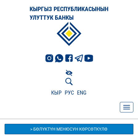
КЫРГЫЗ РЕСПУБЛИКАСЫНЫН
УЛУТТУК БАНКЫ
КЫР
РУС
ENG
> БӨЛҮКТҮН МЕНЮСУН КӨРСӨТКҮЛӨ