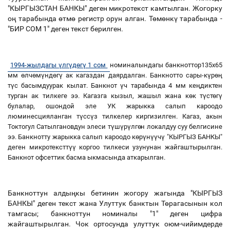
"КЫРГЫЗСТАН БАНКЫ" деген микротекст камтылган. Жогорку
оң тарабында өтмө регистр орун алган. Төмөнкү тарабында -
"БИР СОМ 1" деген текст берилген.
1994-жылдагы үлгүдөгү 1 сом
номиналындагы банкноттор135х65
мм өлчөмүндөгү ак кагаздан даярдалган. Банкнотто сары-күрөң
түс басымдуурак кылат. Банкнот үч тарабында 4 мм кеңдиктен
турган ак тилкеге ээ. Кагазга кызыл, жашыл жана көк түстөгү
булалар, ошондой эле УК жарыкка салып кароодо
люминесцияланган түссүз тилкелер киргизилген. Кагаз, акын
Токтогул Сатылгановдун элеси түшүрүлгөн локалдуу суу белгисине
ээ. Банкнотту жарыкка салып кароодо көрүнүүчү "КЫРГЫЗ БАНКЫ"
деген микротексттүү коргоо тилкеси узунунан жайгаштырылган.
Банкнот офсеттик басма ыкмасында аткарылган.
Банкноттун алдыңкы бетинин жогору жагында "КЫРГЫЗ
БАНКЫ" деген текст жана Улуттук банктын Төрагасынын кол
тамгасы; банкноттун номиналы "1" деген цифра
жайгаштырылган. Чок ортосунда улуттук оюм-чийимдерде