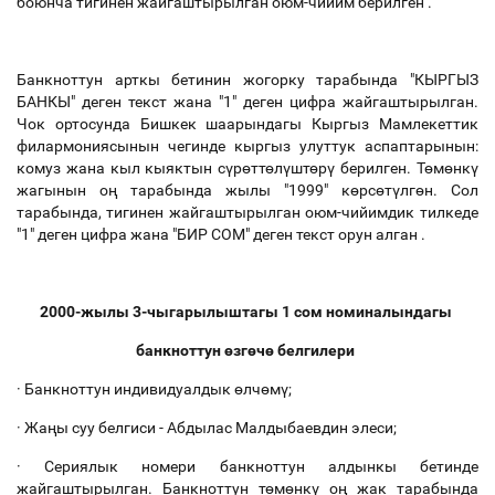
боюнча тигинен жайгаштырылган оюм-чийим берилген .
Банкноттун арткы бетинин жогорку тарабында "КЫРГЫЗ
БАНКЫ" деген текст жана "1" деген цифра жайгаштырылган.
Чок ортосунда Бишкек шаарындагы Кыргыз Мамлекеттик
филармониясынын чегинде кыргыз улуттук аспаптарынын:
комуз жана кыл кыяктын сүрөттөлүштөрү берилген. Төмөнкү
жагынын оң тарабында жылы "1999" көрсөтүлгөн. Сол
тарабында, тигинен жайгаштырылган оюм-чийимдик тилкеде
"1" деген цифра жана "БИР СОМ" деген текст орун алган .
2000-жылы 3-чыгарылыштагы 1 сом номиналындагы
банкноттун өзгөчө белгилери
·
Банкноттун индивидуалдык өлчөмү;
·
Жаңы суу белгиси - Абдылас Малдыбаевдин элеси;
·
Сериялык номери банкноттун алдынкы бетинде
жайгаштырылган. Банкноттун төмөнкү оң жак тарабында