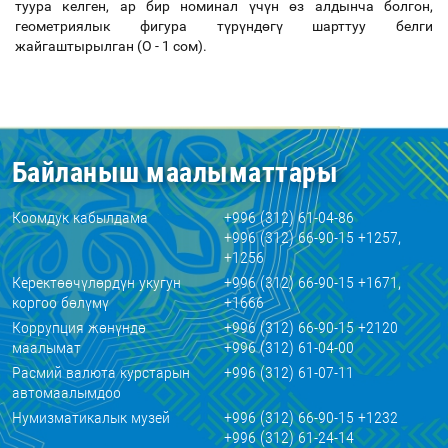
туура келген, ар бир номинал үчүн өз алдынча болгон,
геометриялык фигура түрүндөгү шарттуу белги
жайгаштырылган (О - 1 сом).
Байланыш маалыматтары
Коомдук кабылдама
+996 (312) 61-04-86
+996 (312) 66-90-15 +1257,
+1256
Керектөөчүлөрдүн укугун
+996 (312) 66-90-15 +1671,
коргоо бөлүмү
+1666
Коррупция жөнүндө
+996 (312) 66-90-15 +2120
маалымат
+996 (312) 61-04-00
Расмий валюта курстарын
+996 (312) 61-07-11
автомаалымдоо
Нумизматикалык музей
+996 (312) 66-90-15 +1232
+996 (312) 61-24-14