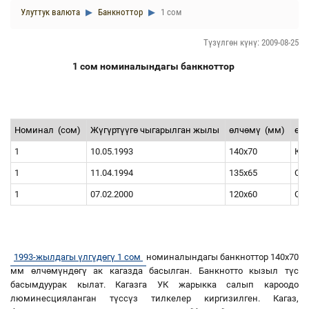
Улуттук валюта
Банкноттор
1 сом
Түзүлгөн күнү: 2009-08-25
1 сом номиналындагы банкноттор
Номинал
(сом)
Жүгүртүүгө чыгарылган жылы
өлчөмү
(мм)
өң
1
10.05.1993
140х70
Кы
1
11.04.1994
135х65
Са
1
07.02.2000
120х60
Са
1993-жылдагы үлгүдөгү 1 сом
номиналындагы банкноттор 140х70
мм өлчөмүндөгү ак кагазда басылган. Банкнотто кызыл түс
басымдуурак кылат. Кагазга УК жарыкка салып кароодо
люминесцияланган түссүз тилкелер киргизилген. Кагаз,