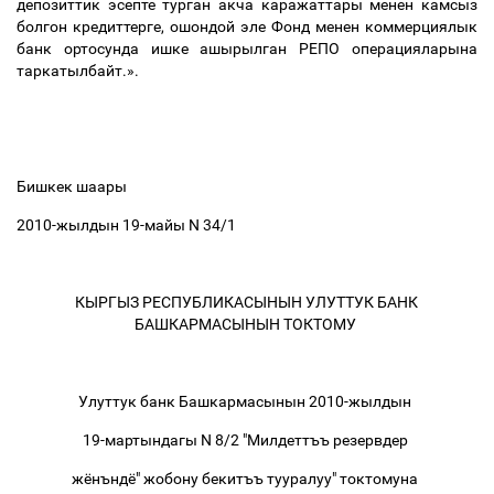
депозиттик эсепте турган акча каражаттары менен камсыз
болгон кредиттерге, ошондой эле Фонд менен коммерциялык
банк ортосунда ишке ашырылган РЕПО операцияларына
таркатылбайт.».
Бишкек шаары
2010-жылдын 19-майы N 34/1
КЫРГЫЗ РЕСПУБЛИКАСЫНЫН УЛУТТУК БАНК
БАШКАРМАСЫНЫН ТОКТОМУ
Улуттук банк Башкармасынын 2010-жылдын
19-мартындагы N 8/2 "Милдеттъъ резервдер
жёнъндё" жобону бекитъъ тууралуу" токтомуна