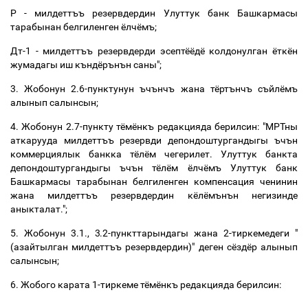
Р - милдеттъъ резервдердин Улуттук банк Башкармасы
тарабынан белгиленген ёлчёмъ;
Дт-1 - милдеттъъ резервдерди эсептёёдё колдонулган ёткён
жумадагы иш къндёрънън саны";
3. Жобонун 2.6-пунктунун ъчънчъ жана тёртънчъ съйлёмъ
алынып салынсын;
4. Жобонун 2.7-пункту тёмёнкъ редакцияда берилсин: "МРТны
аткарууда милдеттъъ резервди депондоштургандыгы ъчън
коммерциялык банкка тёлём чегерилет. Улуттук банкта
депондоштургандыгы ъчън тёлём ёлчёмъ Улуттук банк
Башкармасы тарабынан белгиленген компенсация ченинин
жана милдеттъъ резервдердин кёлёмънън негизинде
аныкталат.";
5. Жобонун 3.1., 3.2-пункттарындагы жана 2-тиркемедеги "
(азайтылган милдеттъъ резервдердин)" деген сёздёр алынып
салынсын;
6. Жобого карата 1-тиркеме тёмёнкъ редакцияда берилсин: