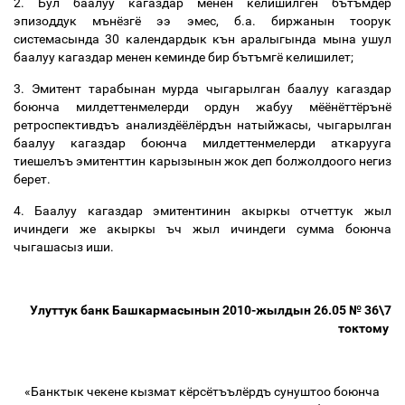
2. Бул баалуу кагаздар менен келишилген бътъмдёр
эпизоддук мънёзгё ээ эмес, б.а. биржанын тоорук
системасында 30 календардык кън аралыгында мына ушул
баалуу кагаздар менен кеминде бир бътъмгё келишилет;
3. Эмитент тарабынан мурда чыгарылган баалуу кагаздар
боюнча милдеттенмелерди ордун жабуу мёёнёттёрънё
ретроспективдъъ анализдёёлёрдън натыйжасы, чыгарылган
баалуу кагаздар боюнча милдеттенмелерди аткарууга
тиешелъъ эмитенттин карызынын жок деп болжолдоого негиз
берет.
4. Баалуу кагаздар эмитентинин акыркы отчеттук жыл
ичиндеги же акыркы ъч жыл ичиндеги сумма боюнча
чыгашасыз иши.
Улуттук банк Башкармасынын 2010-жылдын 26.05 № 36\7
токтому
«Банктык чекене кызмат кёрсётъълёрдъ сунуштоо боюнча