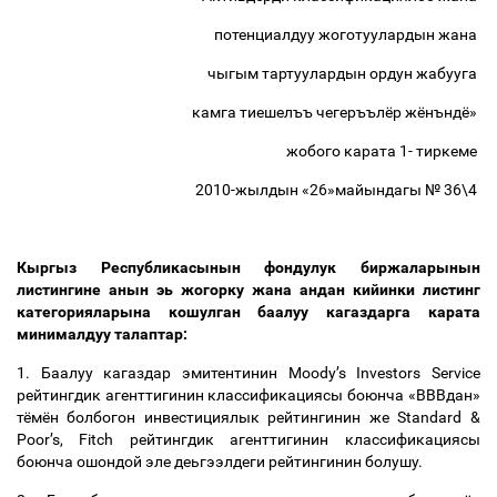
потенциалдуу жоготуулардын жана
чыгым тартуулардын ордун жабууга
камга тиешелъъ чегеръълёр жёнъндё»
жобого карата 1- тиркеме
2010-жылдын «26»майындагы № 36\4
Кыргыз Республикасынын фондулук биржаларынын
листингине анын эь жогорку жана андан кийинки листинг
категорияларына кошулган баалуу кагаздарга карата
минималдуу талаптар:
1. Баалуу кагаздар эмитентинин
Moody
’
s Investors Service
рейтингдик агенттигинин классификациясы боюнча «ВВВдан»
тёмён болбогон инвестициялык рейтингинин же Standard &
Poor
’
s, Fitch рейтингдик агенттигинин классификациясы
боюнча ошондой эле деьгээлдеги рейтингинин болушу.