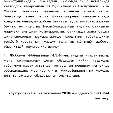
министрлигинде 2005-жылдын 3-июнунда 69-05 номеринде
каттоодон ёткёртългён №12/7 «Кыргыз Республикасынын
Улуттук банкынан лицензия алышкан коммерциялык
банктарда жана башка финансы-кредит мекемелеринде
кредиттёё жёнъндё» жобону бекитъъ тууралуу»
токтом менен
бекитилген, «Кыргыз Республикасынын Улуттук банкынан
лицензия алышкан коммерциялык банктарда жана башка
финансы-кредит мекемелеринде кредиттик тобокелдикти
тескёёгё карата минималдуу талаптар жёнъндё» жобого,
тёмёнкъдёй толуктоо киргизилсин:
1. Жобонун 4-бёлъгънън
4.3.4-
п
унктундагы «гарантиялар
жана кепилдиктер» деген сёздёрдён кийин «адамдар
тобунунун жазуу жъзъндё толтурулган келишим негизинде
субсидиардык жоопкерчилиги (микрофинансылык уюмдар
ъчън гана)» деген сёздёр менен толукталсын.
Улуттук банк Башкармасынын 2010-жылдын 26.05 № 36\4
токтому