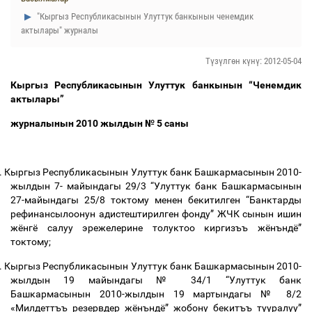
"Кыргыз Республикасынын Улуттук банкынын ченемдик
актылары" журналы
Түзүлгөн күнү: 2012-05-04
Кыргыз Республикасынын Улуттук банкынын “Ченемдик
актылары”
журналынын 2010 жылдын № 5 саны
.
Кыргыз Республикасынын Улуттук банк Башкармасынын 2010-
жылдын 7- майындагы 29/3 “Улуттук банк Башкармасынын
27-майындагы 25/8 токтому менен бекитилген “Банктарды
рефинансылоонун адистештирилген фонду” ЖЧК сынын ишин
жёнгё салуу эрежелерине толуктоо киргизъъ жёнъндё”
токтому;
.
Кыргыз Республикасынын Улуттук банк Башкармасынын 2010-
жылдын 19 майындагы № 34/1 “Улуттук банк
Башкармасынын 2010-жылдын 19 мартындагы № 8/2
«Милдеттъъ резервдер жёнъндё” жобону бекитъъ тууралуу”