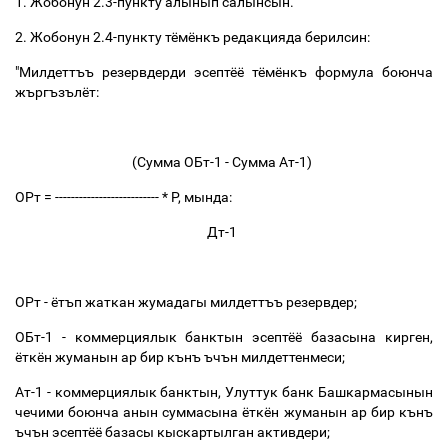
1. Жобонун 2.3-пункту алынып салынсын.
2. Жобонун 2.4-пункту тёмёнкъ редакцияда берилсин:
"Милдеттъъ резервдерди эсептёё тёмёнкъ формула боюнча
жъргъзълёт:
(Сумма ОБт-1 - Сумма Ат-1)
ОРт = -------------------------- * Р, мында:
Дт-1
ОРт - ётъп жаткан жумадагы милдеттъъ резервдер;
ОБт-1 - коммерциялык банктын эсептёё базасына кирген,
ёткён жуманын ар бир кънъ ъчън милдеттенмеси;
Ат-1 - коммерциялык банктын, Улуттук банк Башкармасынын
чечими боюнча анын суммасына ёткён жуманын ар бир кънъ
ъчън эсептёё базасы кыскартылган активдери;