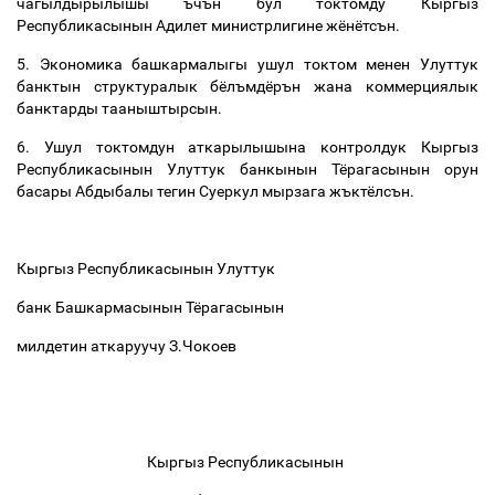
чагылдырылышы ъчън бул токтомду Кыргыз
Республикасынын Адилет министрлигине жёнётсън.
5. Экономика башкармалыгы ушул токтом менен Улуттук
банктын структуралык бёлъмдёрън жана коммерциялык
банктарды тааныштырсын.
6. Ушул токтомдун аткарылышына контролдук Кыргыз
Республикасынын Улуттук банкынын Тёрагасынын орун
басары Абдыбалы тегин Суеркул мырзага жъктёлсън.
Кыргыз Республикасынын Улуттук
банк Башкармасынын Тёрагасынын
милдетин аткаруучу З.Чокоев
Кыргыз Республикасынын