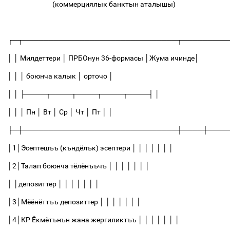
(коммерциялык банктын аталышы)
┌─┬──────────────────────────────┬─────────
│
│
Милдеттери
│
ПРБОнун 36-формасы
│
Жума ичинде
│
│
│
│
боюнча калык
│
орточо
│
│
│
├────┬────┬────┬────┬────┤
│
│
│
│
Пн
│
Вт
│
Ср
│
Чт
│
Пт
│
│
├─┼──────────────────────────────┼────┼────
│
1
│
Эсептешъъ (къндёлък) эсептери
│
│
│
│
│
│
│
│
2
│
Талап боюнча тёлёнъъчъ
│
│
│
│
│
│
│
│
│
депозиттер
│
│
│
│
│
│
│
│
3
│
Мёёнёттъъ депозиттер
│
│
│
│
│
│
│
│
4
│
КР Ёкмётънън жана жергиликтъъ
│
│
│
│
│
│
│