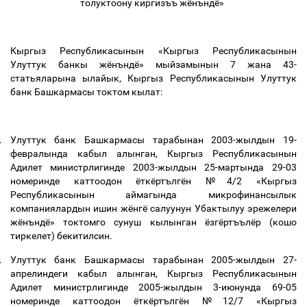
толуктоону киргизъъ жёнъндё»
Кыргыз Республикасынын «Кыргыз Республикасынын
Улуттук банкы жёнъндё» мыйзамынын 7 жана 43-
статьяларына ылайык, Кыргыз Республикасынын Улуттук
банк Башкармасы токтом кылат:
.
Улуттук банк Башкармасы тарабынан 2003-жылдын 19-
февралында кабыл алынган, Кыргыз Республикасынын
Адилет министрлигинде 2003-жылдын 25-мартында 29-03
номеринде каттоодон ёткёртългён №4/2 «Кыргыз
Республикасынын аймагында микрофинансылык
компаниялардын ишин жёнгё салуунун Убактылуу эрежелери
жёнъндё» токтомго
сунуш кылынган ёзгёртъълёр (кошо
тиркелет) бекитилсин.
.
Улуттук банк Башкармасы тарабынан 2005-жылдын 27-
апрелиндеги кабыл алынган, Кыргыз Республикасынын
Адилет министрлигинде 2005-жылдын 3-июнунда 69-05
номеринде каттоодон ёткёртългён №12/7 «Кыргыз