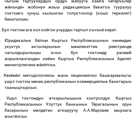
чыгым тартуулардын ордун жабууга камга чегеръълёр
жёнъндё» жобонун жаьы редакциясын бекитъъ тууралуу
токтомго
сунуш кылынган толуктоолор (кошо тиркелет)
бекитилсин.
.
Бул токтом ага кол койгон учурдан тартып къчънё кирет.
.
Юридикалык бёлъм Кыргыз Республикасынын ченемдик
укуктук актыларынын мамлекеттик реестринде
чагылдырылышы ъчън бул токтомду расмий
жарыялангандан кийин Кыргыз Республикасынын Адилет
министрлигине жёнётсън.
.
Кёзёмёл методологиясы жана лицензиялоо башкармалыгы
ушул токтом менен республиканын коммерциялык банктарын
тааныштырсын.
.
Ушул токтомдун аткарылышына контролдук Кыргыз
Республикасынын Улуттук банкынын Тёрагасынын орун
басарынын милдетин аткаруучу А.А.Марзаев мырзага
жъктёлсън.