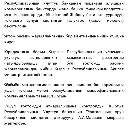
Республикасынын Улуттук банкынан лицензия алышкан
коммерциялык банктарда жана башка финансы-кредиттик
мекемелерде кредиттёё жёнъндё Жобону бекитъъ тууралуу»,
токтомго
сунуш кылынган толуктоо (кошо тиркелет)
бекитилсин.
.
Токтом расмий жарыялангандан бир ай ёткёндён кийин къчънё
кирет.
.
Юридикалык бёлъм Кыргыз Республикасынын ченемдик
укуктук актыларынын мамлекеттик реестринде
чагылдырылышы ъчън бул токтомду расмий
жарыялангандан кийин Кыргыз Республикасынын Адилет
министрлигине жёнётсън.
.
Кёзёмёл методологиясы жана лицензиялоо башкармалыгы
ушул токтом менен республиканын микрофинансылык
компанияларын тааныштырсын.
.
Ушул токтомдун аткарылышына контролдук Кыргыз
Республикасынын Улуттук банкынын Тёрагасынын орун
басарынын милдетин аткаруучу А.А.Марзаев мырзага
жъктёлсън.