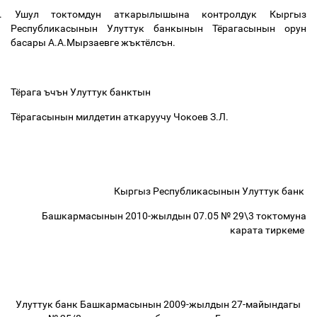
.
Ушул токтомдун аткарылышына контролдук Кыргыз
Республикасынын Улуттук банкынын Тёрагасынын орун
басары А.А.Мырзаевге жъктёлсън.
Тёрага ъчън Улуттук банктын
Тёрагасынын милдетин аткаруучу Чокоев З.Л.
Кыргыз Республикасынын Улуттук банк
Башкармасынын 2010-жылдын 07.05 № 29\3 токтомуна
карата тиркеме
Улуттук банк Башкармасынын 2009-жылдын 27-майындагы