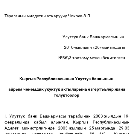
Тёраганын милдетин аткаруучу Чокоев З.Л.
Улуттук банк Башкармасынын
2010-жылдын «26»майындагы
№36\3 токтому менен бекитилген
Кыргыз Республикасынын Улуттук банкынын
айрым ченемдик укуктук актыларына ёзгёртъълёр жана
толуктоолор
I. Улуттук банк Башкармасы тарабынан 2003-жылдын 19-
февралында кабыл алынган, Кыргыз Республикасынын
Адилет министрлигинде 2003-жылдын 25-мартында 29-03