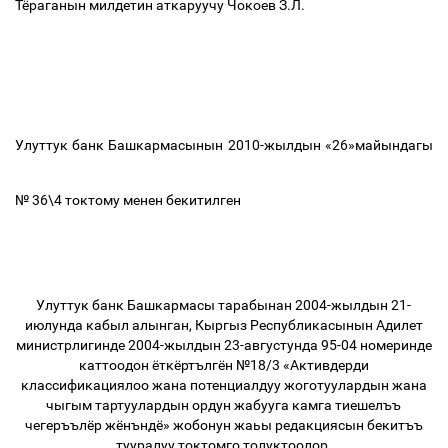
Тёраганын милдетин аткаруучу Чокоев З.Л.
Улуттук банк Башкармасынын 2010-жылдын «26»майындагы
№ 36\4 токтому менен бекитилген
Улуттук банк Башкармасы тарабынан 2004-жылдын 21-
июлунда кабыл алынган, Кыргыз Республикасынын Адилет
министрлигинде 2004-жылдын 23-августунда 95-04 номеринде
каттоодон ёткёртългён №18/3 «Активдерди
классификациялоо жана потенциалдуу жоготуулардын жана
чыгым тартуулардын ордун жабууга камга тиешелъъ
чегеръълёр жёнъндё» жобонун жаьы редакциясын бекитъъ
тууралуу токтомго толуктоолор