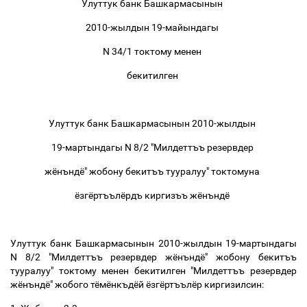
Улуттук банк Башкармасынын
2010-жылдын 19-майындагы
N 34/1 токтому менен
бекитилген
Улуттук банк Башкармасынын 2010-жылдын
19-мартындагы N 8/2 "Милдеттъъ резервдер
жёнъндё" жобону бекитъъ тууралуу" токтомуна
ёзгёртъълёрдъ киргизъъ жёнъндё
Улуттук банк Башкармасынын 2010-жылдын 19-мартындагы
N 8/2 "Милдеттъъ резервдер жёнъндё" жобону бекитъъ
тууралуу" токтому менен бекитилген "Милдеттъъ резервдер
жёнъндё" жобого тёмёнкъдёй ёзгёртъълёр киргизилсин: