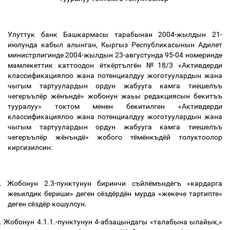
Улуттук банк Башкармасы тарабынан 2004-жылдын 21-
июлунда кабыл алынган, Кыргыз Республикасынын Адилет
министрлигинде 2004-жылдын 23-августунда 95-04 номеринде
мамлекеттик каттоодон ёткёртългён №18/3 «Активдерди
классификациялоо жана потенциалдуу жоготуулардын жана
чыгым тартуулардын ордун жабууга камга тиешелъъ
чегеръълёр жёнъндё» жобонун жаьы редакциясын бекитъъ
тууралуу» токтом менен бекитилген «Активдерди
классификациялоо жана потенциалдуу жоготуулардын жана
чыгым тартуулардын ордун жабууга камга тиешелъъ
чегеръълёр жёнъндё» жобого тёмёнкъдёй толуктоолор
киргизилсин:
.
Жобонун 2.3-пунктунун биринчи съйлёмъндёгъ «кардарга
жеьилдик бериши» деген сёздёрдён мурда «жекече тартипте»
деген сёздёр кошулсун.
.
Жобонун 4.1.1.-пунктунун 4-абзацындагы «талабына ылайык,»