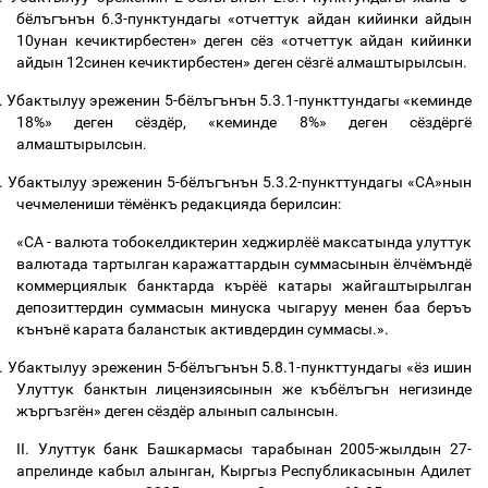
бёлъгънън 6.3-пунктундагы «отчеттук айдан кийинки айдын
10унан кечиктирбестен» деген сёз «отчеттук айдан кийинки
айдын 12синен кечиктирбестен» деген сёзгё алмаштырылсын.
.
Убактылуу эреженин 5-бёлъгънън 5.3.1-пункттундагы «кеминде
18%» деген сёздёр, «кеминде 8%» деген сёздёргё
алмаштырылсын.
.
Убактылуу эреженин 5-бёлъгънън 5.3.2-пункттундагы «СА»нын
чечмелениши тёмёнкъ редакцияда берилсин:
«СА - валюта тобокелдиктерин хеджирлёё максатында улуттук
валютада тартылган каражаттардын суммасынын ёлчёмъндё
коммерциялык банктарда кърёё катары жайгаштырылган
депозиттердин суммасын минуска чыгаруу менен баа беръъ
кънънё карата баланстык активдердин суммасы.».
.
Убактылуу эреженин 5-бёлъгънън 5.8.1-пункттундагы «ёз ишин
Улуттук б
анктын лицензиясынын же
къбёлъгън негизинде
ж
ъ
рг
ъ
зг
ё
н
» деген сёздёр алынып салынсын.
II. Улуттук банк Башкармасы тарабынан 2005-жылдын 27-
апрелинде кабыл алынган, Кыргыз Республикасынын Адилет