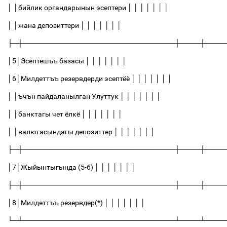
│
│
бийлик органдарынын эсептери
│
│
│
│
│
│
│
│
│
жана депозиттери
│
│
│
│
│
│
│
├─┼──────────────────────────────┼────┼────
│
5
│
Эсептешъъ базасы
│
│
│
│
│
│
│
│
6
│
Милдеттъъ резервдерди эсептёё
│
│
│
│
│
│
│
│
│
ъчън пайдаланылган Улуттук
│
│
│
│
│
│
│
│
│
банктагы чет ёлкё
│
│
│
│
│
│
│
│
│
валютасындагы депозиттер
│
│
│
│
│
│
│
├─┼──────────────────────────────┼────┼────
│
7
│
Жыйынтыгында (5-6)
│
│
│
│
│
│
│
├─┼──────────────────────────────┼────┼────
│
8
│
Милдеттъъ резервдер(*)
│
│
│
│
│
│
│
└─┴──────────────────────────────┴────┴────