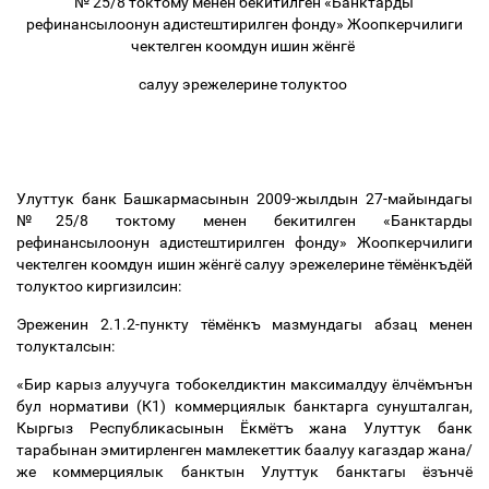
№ 25/8 токтому менен бекитилген «Банктарды
рефинансылоонун адистештирилген фонду» Жоопкерчилиги
чектелген коомдун ишин жёнгё
салуу эрежелерине толуктоо
Улуттук банк Башкармасынын 2009-жылдын 27-майындагы
№25/8 токтому менен бекитилген «Банктарды
рефинансылоонун адистештирилген фонду» Жоопкерчилиги
чектелген коомдун ишин жёнгё салуу эрежелерине тёмёнкъдёй
толуктоо киргизилсин:
Эреженин 2.1.2-пункту тёмёнкъ мазмундагы абзац менен
толукталсын:
«Бир карыз алуучуга тобокелдиктин максималдуу ёлчёмънън
бул нормативи (К1) коммерциялык банктарга сунушталган,
Кыргыз Республикасынын Ёкмётъ жана Улуттук банк
тарабынан эмитирленген мамлекеттик баалуу кагаздар жана/
же коммерциялык банктын Улуттук банктагы ёзънчё