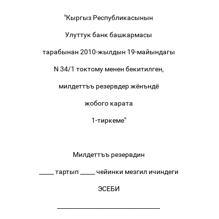
"Кыргыз Республикасынын
Улуттук банк башкармасы
тарабынан 2010-жылдын 19-майындагы
N 34/1 токтому менен бекитилген,
милдеттъъ резервдер жёнъндё
жобого карата
1-тиркеме"
Милдеттъъ резервдин
_____ тартып _____ чейинки мезгил ичиндеги
ЭСЕБИ
___________________________________