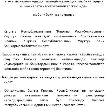
агенттик келишимдерди тъзъъдё коммерциялык банктардын
ишине карата негизги талаптар жёнъндё»
жобону бекитъъ тууралуу
Кыргыз Республикасынын "Кыргыз Республикасынын
Улуттук банкы жёнъндё" мыйзамынын 43-статьясына
ылайык, Кыргыз Республикасынын Улуттук банк
Башкармасы токтом кылат:
.
Кароого сунушталган «Банктык чекене кызмат кёрсётъълёрдъ
сунуштоо боюнча агенттик келишимдерди тъзъъдё
коммерциялык банктардын ишине карата негизги талаптар
жёнъндё» жобо (кошо тиркелет) бекитилсин.
.
Токтом расмий жарыялангандан бир ай ёткёндён кийин къчънё
кирет.
.
Юридикалык бёлъм Кыргыз Республикасынын ченемдик
укуктук актыларынын мамлекеттик реестринде
чагылдырылышы ъчън бул токтомду Кыргыз
Республикасынын Адилет министрлигине жёнётсън.