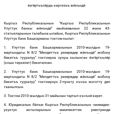
ёзгёртъълёрдъ киргизъъ жёнъндё
Кыргыз Республикасынын "Кыргыз Республикасынын
Улуттук банкы жёнъндё" мыйзамынын 22 жана 43-
статьяларынын талабына ылайык, Кыргыз Республикасынын
Улуттук банк Башкармасы токтом кылат:
1. Улуттук банк Башкармасынын 2010-жылдын 19-
мартындагы N 8/2 "Милдеттъъ резервдер жёнъндё" жобону
бекитъъ тууралуу" токтомуна сунуш кылынган ёзгёртъълёр
(кошо тиркелет) бекитилсин.
2. Улуттук банк Башкармасынын 2010-жылдын 19-
мартындагы N 8/2 "Милдеттъъ резервдер жёнъндё" жобону
бекитъъ тууралуу" токтомунун 2-пункту къчън жоготту деп
таанылсын.
3. Токтом 2010-жылдын 31-майынан тартып къчънё кирет.
4. Юридикалык бёлъм Кыргыз Республикасынын ченемдик-
укуктук актыларынын мамлекеттик реестринде