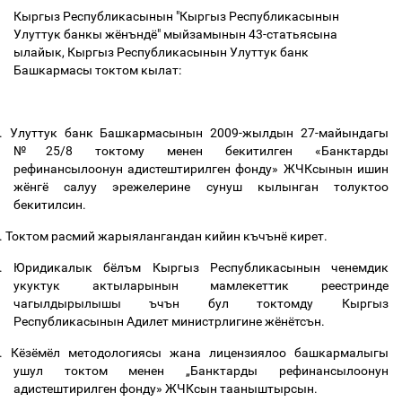
Кыргыз Республикасынын "Кыргыз Республикасынын
Улуттук банкы жёнъндё" мыйзамынын 43-статьясына
ылайык, Кыргыз Республикасынын Улуттук банк
Башкармасы токтом кылат:
.
Улуттук банк Башкармасынын 2009-жылдын 27-майындагы
№25/8 токтому менен бекитилген «Банктарды
рефинансылоонун адистештирилген фонду» ЖЧКсынын ишин
жёнгё салуу эрежелерине сунуш кылынган толуктоо
бекитилсин.
.
Токтом расмий жарыялангандан кийин къчънё кирет.
.
Юридикалык бёлъм Кыргыз Республикасынын ченемдик
укуктук актыларынын мамлекеттик реестринде
чагылдырылышы ъчън бул токтомду Кыргыз
Республикасынын Адилет министрлигине жёнётсън.
.
Кёзёмёл методологиясы жана лицензиялоо башкармалыгы
ушул токтом менен „Банктарды рефинансылоонун
адистештирилген фонду» ЖЧКсын тааныштырсын.