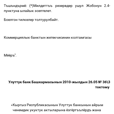
Тъшъндърмё: (*)Милдеттъъ резервдер ушул Жобонун 2.4-
пунктуна ылайык эсептелет.
Боелгон тилкелер толтурулбайт.
Коммерциялык банктын жетекчисинин колтамгасы
Мёёръ".
Улуттук банк Башкармасынын 2010-жылдын 26.05 № 36\3
токтому
«Кыргыз Республикасынын Улуттук банкынын айрым
ченемдик укуктук актыларына ёзгёртъълёрдъ жана