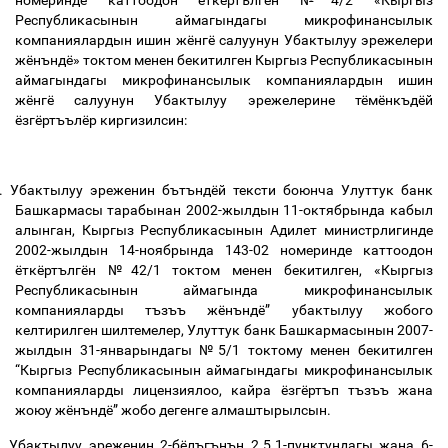
номеринде каттоодон ёткёртългён №4/2 «Кыргыз
Республикасынын аймагындагы микрофинансылык
компаниялардын ишин жёнгё салуунун Убактылуу эрежелери
жёнъндё» токтом менен бекитилген Кыргыз Республикасынын
аймагындагы микрофинансылык компаниялардын ишин
жёнгё салуунун Убактылуу эрежелерине тёмёнкъдёй
ёзгёртъълёр киргизилсин
:
.
Убактылуу эреженин бътъндёй тексти боюнча Улуттук банк
Башкармасы тарабынан 2002-жылдын 11-октябрында кабыл
алынган, Кыргыз Республикасынын Адилет министрлигинде
2002-жылдын 14-ноябрында 143-02 номеринде каттоодон
ёткёртългён №42/1 токтом менен бекитилген, «Кыргыз
Республикасынын аймагында микрофинансылык
компанияларды тъзъъ жёнъндё” убактылуу жобого
келтирилген шилтемелер, Улуттук банк Башкармасынын 2007-
жылдын 31-январындагы №5/1 токтому менен бекитилген
“Кыргыз Республикасынын аймагындагы микрофинансылык
компанияларды лицензиялоо, кайра ёзгёртъп тъзъъ жана
жоюу жёнъндё” жобо дегенге алмаштырылсын.
.
Убактылуу эреженин 2-бёлъгънън 2.5.1-пунктундагы жана 6-