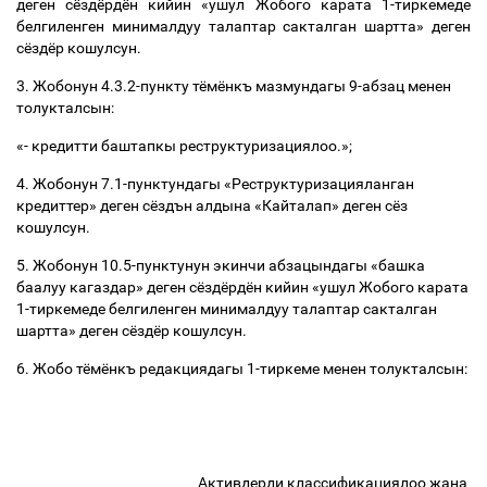
деген сёздёрдён кийин «ушул Жобого карата 1-тиркемеде
белгиленген минималдуу талаптар сакталган шартта» деген
сёздёр кошулсун.
3. Жобонун 4.3.2-пункту тёмёнкъ мазмундагы 9-абзац менен
толукталсын:
«- кредитти баштапкы реструктуризациялоо.»;
4. Жобонун 7.1-пунктундагы «
Реструктуризацияланган
кредиттер
» деген сёздън алдына «Кайталап» деген сёз
кошулсун.
5. Жобонун 10.5-пунктунун экинчи абзацындагы «башка
баалуу кагаздар» деген сёздёрдён кийин «ушул Жобого карата
1-тиркемеде белгиленген минималдуу талаптар сакталган
шартта» деген сёздёр кошулсун.
6. Жобо тёмёнкъ редакциядагы 1-тиркеме менен толукталсын:
Активдерди классификациялоо жана