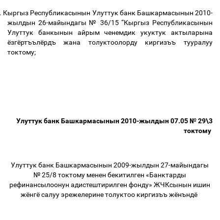
.
Кыргыз Республикасынын Улуттук банк Башкармасынын 2010-
жылдын 26-майындагы № 36/15 “Кыргыз Республикасынын
Улуттук банкынын айрым ченемдик укуктук актыларына
ёзгёртъълёрдъ жана толуктоолорду киргизъъ тууралуу
токтому;
Улуттук банк Башкармасынын 2010-жылдын 07.05 № 29\3
токтому
Улуттук банк Башкармасынын 2009-жылдын 27-майындагы
№ 25/8 токтому менен бекитилген «Банктарды
рефинансылоонун адистештирилген фонду» ЖЧКсынын ишин
жёнгё салуу эрежелерине толуктоо киргизъъ жёнъндё