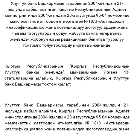
Улуттук банк Башкармасы тарабынан 2004-жылдын 21-
июлунда кабыл алынган, Кыргыз Республикасынын Адилет
министрлигинде 2004-жылдын 23-августунда 95-04 номеринде
мамлекеттик каттоодон ёткёртългён №18/3 «Активдерди
классификациялоо жана потенциалдуу жоготуулардын жана
чыгым тартуулардын ордун жабууга камга чегеръълёр
жёнъндё» жобонун жаьы редакциясын бекитъъ тууралуу
токтомго толуктоолорду киргизъъ жёнъндё
Кыргыз Республикасынын "Кыргыз Республикасынын
Улуттук банкы жёнъндё" мыйзамынын 7-жана 43-
статьяларына ылайык, Кыргыз Республикасынын Улуттук
банк Башкармасы токтом кылат:
.
Улуттук банк Башкармасы тарабынан 2004-жылдын 21-
июлунда кабыл алынган, Кыргыз Республикасынын Адилет
министрлигинде 2004-жылдын 23-августунда 95-04 номеринде
мамлекеттик каттоодон ёткёртългён №18/3 «Активдерди
классификациялоо жана потенциалдуу жоготуулардын жана