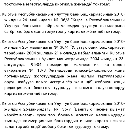
токтомуна ёзгёртъълёрдъ киргизъъ жёнъндё” токтому;
.
Кыргыз Республикасынын Улуттук банк Башкармасынын 2010-
жылдын 26- майындагы № 36/3 “Кыргыз Республикасынын
Улуттук банкынын айрым ченемдик укуктук актыларына
ёзгёртъълёрдъ жана толуктоону киргизъъ жёнъндё токтому;
.
Кыргыз Республикасынын Улуттук банк Башкармасынын 2010-
жылдын 26- майындагы № 36/4 “Улуттук банк Башкармасы
тарабынан 2004-жылдын 21-июлунда кабыл алынган, Кыргыз
Республикасынын Адилет министрлигинде 2004-жылдын 23-
августунда 95-04 номеринде мамлекеттик каттоодон
ёткёрългён № 18/3 “Активдерди классификациялоо жана
потенциалдуу жоготуулардын жана чыгым тартуулардын
ордун жабууга камга чегеръълёр жёнъндё” жобонун жа
ң
ы
редакциясын бекитъъ тууралуу токтомго толуктоолорду
киргизъъ жёнъндё токтому;
.
Кыргыз Республикасынын Улуттук банк Башкармасынын 2010-
жылдын 26-майындагы № 36/7 “Банктык чекене кызмат
кёрсётъълёрдъ сунуштоо боюнча агенттик келишимдерди
тъзъъдё коммерциялык банктардын ишине карата негизги
талаптар жёнъндё” жобону бекитъъ тууралуу токтому;