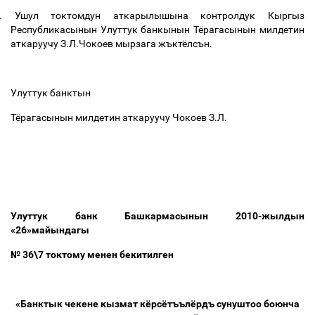
.
Ушул токтомдун аткарылышына контролдук Кыргыз
Республикасынын Улуттук банкынын Тёрагасынын милдетин
аткаруучу З.Л.Чокоев мырзага жъктёлсън.
Улуттук банктын
Тёрагасынын милдетин аткаруучу Чокоев З.Л.
Улуттук банк Башкармасынын 2010-жылдын
«26»майындагы
№ 36\7 токтому менен бекитилген
«Банктык чекене кызмат кёрсётъълёрдъ сунуштоо боюнча