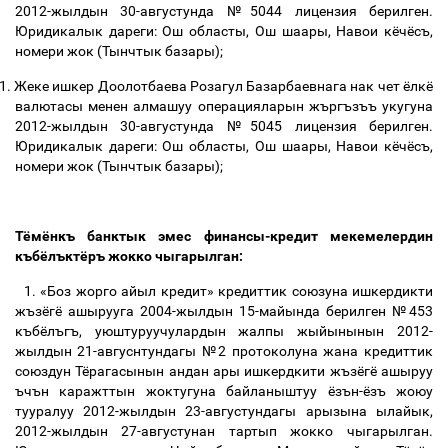
2012-жылдын 30-августунда №5044 лицензия берилген.
Юридикалык дареги: Ош областы, Ош шаары, Навои кёчёсъ,
номери жок
(
Тынчтык базары
);
1.
Жеке ишкер Доолотбаева Розагул Базарбаевнага нак чет ёлкё
валютасы менен алмашуу операцияларын жъргъзъъ укугуна
2012-жылдын 30-августунда №5045 лицензия берилген.
Юридикалык дареги: Ош областы, Ош шаары, Навои кёчёсъ,
номери жок (Тынчтык базары);
Тёмёнкъ банктык эмес финансы-кредит мекемелердин
къбёлъктёръ жокко чыгарылган:
1.
«Боз жорго айыл кредит» кредиттик союзуна ишкердикти
жъзёгё ашырууга 2004-жылдын 15-майында берилген №453
къбёлъгъ, уюштуруучулардын жалпы жыйынынын 2012-
жылдын 21-авгуснтундагы №2 протоколуна жана кредиттик
союздун Тёрагасынын андан ары ишкердкити жъзёгё ашыруу
ъчън каражттын жоктугуна байланыштуу ёзън-ёзъ жоюу
тууралуу 2012-жылдын 23-августундагы арызына ылайык,
2012-жылдын 27-августунан тартып жокко чыгарылган.