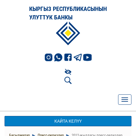
КЫРГЫЗ РЕСПУБЛИКАСЫНЫН
УЛУТТУК БАНКЫ
КАЙТА КЕЛҮҮ
Басылмалар
Пресс-релиздер
2012-жылдагы пресс-релиздер