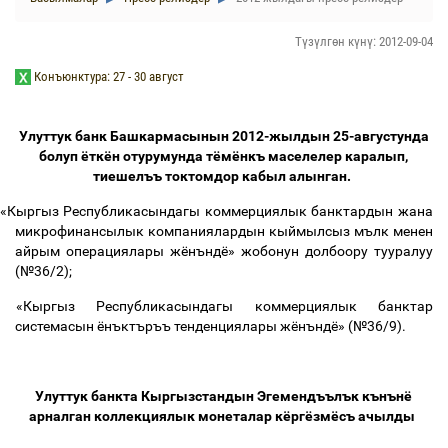
Түзүлгөн күнү: 2012-09-04
Конъюнктура: 27 - 30 август
Улуттук банк Башкармасынын 2012-жылдын 25-августунда
болуп ёткён отурумунда тёмёнкъ маселелер каралып,
тиешелъъ токтомдор кабыл алынган.
«Кыргыз Республикасындагы коммерциялык банктардын жана
микрофинансылык компаниялардын кыймылсыз мълк менен
айрым операциялары жёнъндё» жобонун долбоору тууралуу
(
№36/2
);
«Кыргыз Республикасындагы коммерциялык банктар
системасын ёнъктъръъ тенденциялары жёнъндё»
(
№36/9
).
Улуттук банкта Кыргызстандын Эгемендъълък кънънё
арналган коллекциялык монеталар кёргёзмёсъ ачылды