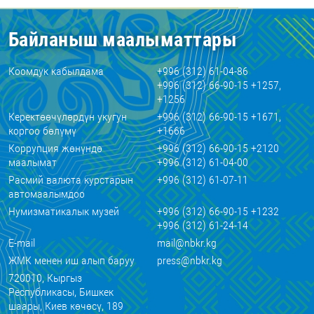
Байланыш маалыматтары
Коомдук кабылдама
+996 (312) 61-04-86
+996 (312) 66-90-15 +1257,
+1256
Керектөөчүлөрдүн укугун
+996 (312) 66-90-15 +1671,
коргоо бөлүмү
+1666
Коррупция жөнүндө
+996 (312) 66-90-15 +2120
маалымат
+996 (312) 61-04-00
Расмий валюта курстарын
+996 (312) 61-07-11
автомаалымдоо
Нумизматикалык музей
+996 (312) 66-90-15 +1232
+996 (312) 61-24-14
E-mail
mail@nbkr.kg
ЖМК менен иш алып баруу
press@nbkr.kg
720010, Кыргыз
Республикасы, Бишкек
шаары, Киев көчөсү, 189