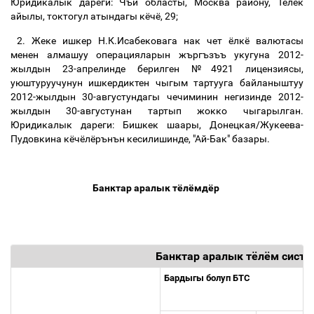
Юридикалык дареги: Чъй областы, Москва району, Тёлёк
айылы, токтогул атындагы кёчё, 29;
2.
Жеке ишкер Н.К.Исабековага нак чет ёлкё валютасы
менен алмашуу операцияларын жъргъзъъ укугуна 2012-
жылдын 23-апрелинде берилген
№4921 лицензиясы,
уюштуруучунун ишкердиктен чыгым тартууга байланыштуу
2012-жылдын 30-августундагы
чечиминин негизинде 2012-
жылдын 30-августунан
тартып жокко чыгарылган.
Юридикалык дареги: Бишкек шаары, Донецкая/Жукеева-
Пудовкина кёчёлёрънън кесилишинде, "Ай-Бак" базары
.
Банктар аралык тёлёмдёр
Банктар аралык тёлём сист
Бардыгы болуп БТС