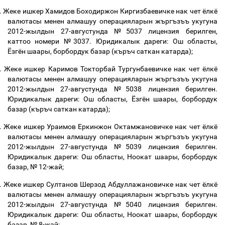
.
Жеке ишкер Хамидов Боходиржон Киргизбаевичке нак чет ёлкё
валютасы менен алмашуу операцияларын жъргъзъъ укугуна
2012-жылдын 27-августунда №503
7
лицензия берилген,
каттоо номери №3037. Юридикалык дареги:
Ош областы,
Ёзгён шаары, борбордук базар
(
къръч саткан катарда
);
.
Жеке ишкер Каримов Токторбай Тургунбаевичке нак чет ёлкё
валютасы менен алмашуу операцияларын жъргъзъъ укугуна
2012-жылдын 27-августунда №5038 лицензия берилген.
Юридикалык дареги: Ош областы, Ёзгён шаары, борбордук
базар (къръч саткан катарда);
.
Жеке ишкер Ураимов Еркинжон Октамжановичке нак чет ёлкё
валютасы менен алмашуу операцияларын жъргъзъъ укугуна
2012-жылдын 27-августунда №5039 лицензия берилген.
Юридикалык дареги: Ош областы, Ноокат шаары
,
борбордук
базар, № 12-жай
;
.
Жеке ишкер Султанов Шерзод Абдуллажановичке нак чет ёлкё
валютасы менен алмашуу операцияларын жъргъзъъ укугуна
2012-жылдын 27-августунда №5040 лицензия берилген.
Юридикалык дареги: Ош областы, Ноокат шаары, борбордук
базар, № 8-жай;