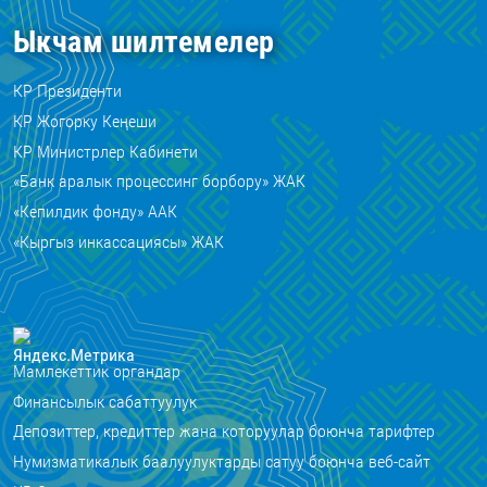
Ыкчам шилтемелер
КР Президенти
КР Жогорку Кеңеши
КР Министрлер Кабинети
«Банк аралык процессинг борбору» ЖАК
«Кепилдик фонду» ААК
«Кыргыз инкассациясы» ЖАК
Мамлекеттик органдар
Финансылык сабаттуулук
Депозиттер, кредиттер жана которуулар боюнча тарифтер
Нумизматикалык баалуулуктарды сатуу боюнча веб-сайт