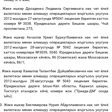
.
Жеке ишкер Дрозденко Людмила Сергеевнага нак чет ёлкё
валютасы менен алмашуу операцияларын жъргъзъъ укугуна
2012-жылдын 27-августунда №5041 лицензия берилген каттоо
номери №3038. Юридикалык дареги: Бишкек шаары, Чъй
проспектиси
, 273;
.
Жеке ишкер Акчалов Урмат Буркутбаевичке нак чет ёлкё
валютасы менен алмашуу операцияларын жъргъзъъ укугуна
2012-жылдын 28-августунда №5042 лицензия берилген,
каттоо номерлери №3039, 3040. Юридикалык дареги: Бишкек
шаары, Московская кёчёсъ, 86 (Советская) жана Московская
кёчёсъ
, 86/1;
.
Жеке ишкер Камалов Талантбек Дуйшебековичке нак чет ёлкё
валютасы менен алмашуу операцияларын жъргъзъъ укугуна
2012-жылдын 28-августунда №5043 лицензия берилген.
Юридикалык дареги: Ысык-Кёл областы, Каракол шаары
,
Токтогул атындагы кёчё, номери жок ("Триада-ДМ" соода
ъйъ
);
0.
Жеке ишкер Бектемирова Нурия Абдуллаевнага нак чет ёлкё
валютасы менен алмашуу операцияларын жъргъзъъ укугуна