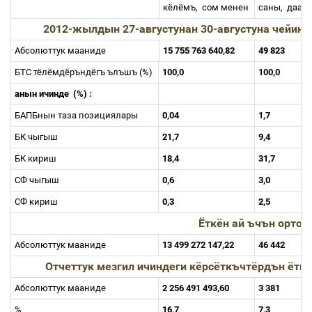
кёлёмъ,
сом менен
саны,
даан
2012-жылдын
27-
августунан
30-
августуна
чейинки
Абсолюттук мааниде
15 755 763 640,82
49 823
БТС тёлёмдёръндёгъ ълъшъ (%)
100,0
100,0
анын ичинде
(%) :
БАПБнын таза позициялары
0,04
1,7
БК чыгыш
21,7
9,4
БК кириш
18,4
31,7
СФ чыгыш
0,6
3,0
СФ кириш
0,3
2,5
Ёткён ай ъчън орто
Абсолюттук мааниде
13 499 272 147,22
46 442
Отчеттук мезгил ичиндеги кёрсёткъчтёрдън ётк
Абсолюттук мааниде
2 256 491 493,60
3 381
%
16,7
7,3