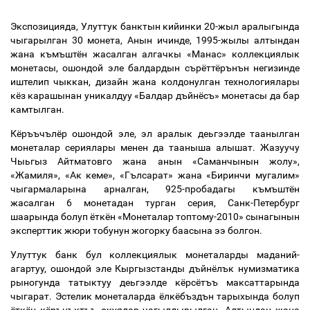
Экспозицияда, Улуттук банктын кийинки 20-жыл аралыгында
чыгарылган 30 монета, Анын ичинде, 1995-жылы алтындан
жана къмъштён жасалган алгачкы «Манас» коллекциялык
монетасы, ошондой эле балдардын сърёттёрънън негизинде
иштелип чыккан, дизайн жана колдонулган технологиялары
кёз карашынан уникалдуу «Балдар дъйнёсъ» монетасы да бар
камтылган.
Кёръъчълёр ошондой эле
,
эл аралык деьгээлде таанылган
монеталар сериялары менен да тааныша алышат. Жазуучу
Чыьгыз Айтматовго жана анын «Саманчынын жолу»,
«Жамиля», «Ак кеме», «Гълсарат» жана «Биринчи мугалим»
чыгармаларына арналган, 925-пробадагы къмъштён
жасалган 6 монетадан турган серия, Санк-Петербург
шаарында болуп ёткён «Монеталар топтому-2010» сынагынын
эксперттик жюри тобунун жогорку баасына ээ болгон.
Улуттук банк бул коллекциялык монеталарды маданий-
агартуу, ошондой эле Кыргызстанды дъйнёлък нумизматика
рыногунда татыктуу деьгээлде кёрсётъъ максаттарында
чыгарат. Эстелик монеталарда ёлкёбъздън тарыхында болуп