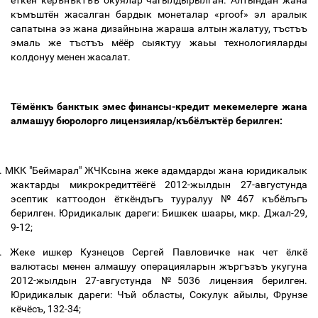
ёткён кёрънъктъъ окуялар чагылдырылган. Алтындан жана
къмъштён жасалган бардык монеталар «
proof
» эл аралык
сапатына ээ жана дизайнына жараша алтын жалатуу, тъстъъ
эмаль же тъстъъ мёёр сыяктуу жаьы технологияларды
колдонуу менен жасалат.
Тёмёнкъ банктык эмес финансы-кредит мекемелерге жана
алмашуу бюролорго лицензиялар/къбёлъктёр берилген
:
.
МКК "Беймарал" ЖЧКсына жеке адамдарды жана юридикалык
жактарды микрокредиттёёгё 2012-жылдын 27-августунда
эсептик каттоодон ёткёндъгъ тууралуу №467 къбёлъгъ
берилген. Юридикалык дареги:
Бишкек шаары, мкр. Джал-29,
9-12;
.
Жеке ишкер
Кузнецов Сергей Павловичке нак чет ёлкё
валютасы менен алмашуу операцияларын жъргъзъъ укугуна
2012-жылдын 27-августунда №50
36
лицензия берилген
.
Юридикалык дареги:
Чъй
областы, Сокулук айылы, Фрунзе
кёчёсъ
, 132-34;