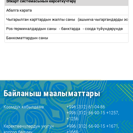
Элкарт системасынын к
ө
рс
ө
тк
ү
чт
ө
р
ү
Абалга карата
Чыгарылган карттардын жалпы саны
(ашыкча чыгаргандарды эсеп
Рos-терминалдардын саны
- банктарда
- соода т
ү
й
ү
нд
ө
р
ү
нд
ө
Банкоматтардын саны
Байланыш маалыматтары
Коомдук кабылдама
+996 (312) 61-04-86
+996 (312) 66-90-15 +1257,
+1256
Керектөөчүлөрдүн укугун
+996 (312) 66-90-15 +1671,
коргоо бөлүмү
+1666