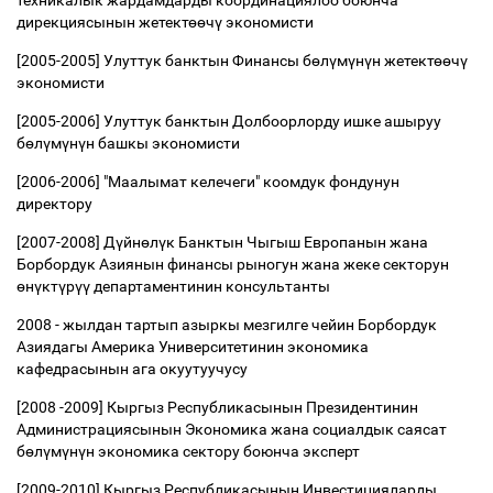
техникалык жардамдарды координациялоо боюнча
дирекциясынын жетект
өө
ч
ү
экономисти
[2005-2005] Улуттук банктын Финансы б
ө
л
ү
м
ү
н
ү
н жетект
өө
ч
ү
экономисти
[2005-2006] Улуттук банктын Долбоорлорду ишке ашыруу
б
ө
л
ү
м
ү
н
ү
н башкы экономисти
[2006-2006] "Маалымат келечеги" коомдук фондунун
директору
[2007-2008] Д
ү
йн
ө
л
ү
к Банктын Чыгыш Европанын жана
Борбордук Азиянын финансы рыногун жана жеке секторун
ө
н
ү
кт
ү
р
үү
департаментинин консультанты
2008 - жылдан тартып азыркы мезгилге чейин Борбордук
Азиядагы Америка Университетинин экономика
кафедрасынын ага окуутуучусу
[2008 -2009] Кыргыз Республикасынын Президентинин
Администрациясынын Экономика жана социалдык саясат
б
ө
л
ү
м
ү
н
ү
н экономика сектору боюнча эксперт
[2009-2010] Кыргыз Республикасынын Инвестицияларды