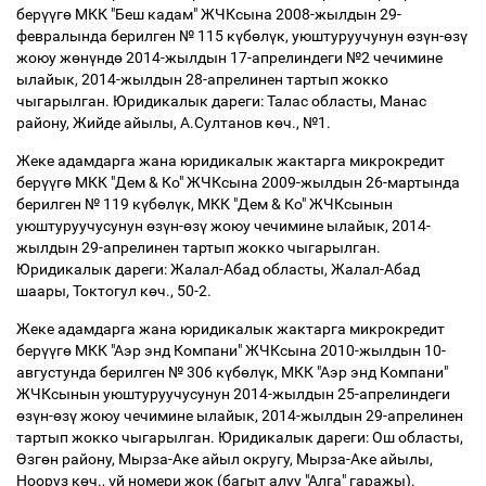
бер
үү
г
ө
МКК "Беш кадам" ЖЧКсына 2008-жылдын 29-
февралында берилген № 115 к
ү
б
ө
л
ү
к, уюштуруучунун
ө
з
ү
н-
ө
з
ү
жоюу ж
ө
н
ү
нд
ө
2014-жылдын 17-апрелиндеги №2 чечимине
ылайык, 2014-жылдын 28-апрелинен тартып жокко
чыгарылган. Юридикалык дареги: Талас областы, Манас
району, Жийде айылы, А.Султанов к
ө
ч., №1.
Жеке адамдарга жана юридикалык жактарга микрокредит
бер
үү
г
ө
МКК "Дем & Ко" ЖЧКсына 2009-жылдын 26-мартында
берилген № 119 к
ү
б
ө
л
ү
к, МКК "Дем & Ко" ЖЧКсынын
уюштуруучусунун
ө
з
ү
н-
ө
з
ү
жоюу чечимине ылайык, 2014-
жылдын 29-апрелинен тартып жокко чыгарылган.
Юридикалык дареги: Жалал-Абад областы, Жалал-Абад
шаары, Токтогул к
ө
ч., 50-2.
Жеке адамдарга жана юридикалык жактарга микрокредит
бер
үү
г
ө
МКК "Аэр энд Компани" ЖЧКсына 2010-жылдын 10-
августунда берилген № 306 к
ү
б
ө
л
ү
к, МКК "Аэр энд Компани"
ЖЧКсынын уюштуруучусунун 2014-жылдын 25-апрелиндеги
ө
з
ү
н-
ө
з
ү
жоюу чечимине ылайык, 2014-жылдын 29-апрелинен
тартып жокко чыгарылган. Юридикалык дареги: Ош областы,
Ө
зг
ө
н району, Мырза-Аке айыл округу, Мырза-Аке айылы,
Нооруз к
ө
ч.,
ү
й номери жок (багыт алуу "Алга" гаражы).