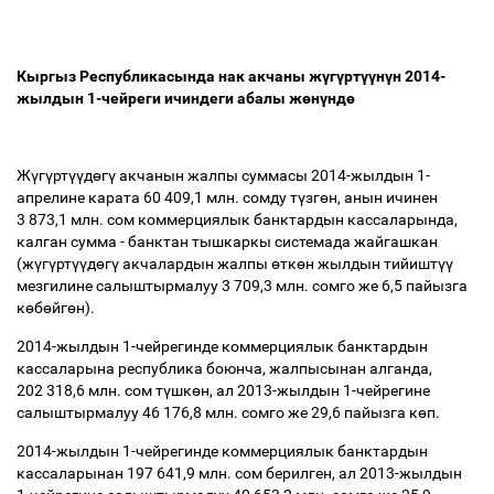
Кыргыз Республикасында нак акчаны ж
ү
г
ү
рт
үү
н
ү
н 2014-
жылдын 1-чейреги ичиндеги абалы ж
ө
н
ү
нд
ө
Ж
ү
г
ү
рт
үү
д
ө
г
ү
акчанын жалпы суммасы 2014-жылдын 1-
апрелине карата 60 409,1 млн. сомду т
ү
зг
ө
н, анын ичинен
3 873,1 млн. сом коммерциялык банктардын кассаларында,
калган сумма - банктан тышкаркы системада жайгашкан
(ж
ү
г
ү
рт
үү
д
ө
г
ү
акчалардын жалпы
ө
тк
ө
н жылдын тийишт
үү
мезгилине салыштырмалуу 3 709,3 млн. сомго же 6,5 пайызга
к
ө
б
ө
йг
ө
н).
2014-жылдын 1-чейрегинде коммерциялык банктардын
кассаларына республика боюнча, жалпысынан алганда,
202 318,6 млн. сом т
ү
шк
ө
н, ал 2013-жылдын 1-чейрегине
салыштырмалуу 46 176,8 млн. сомго же 29,6 пайызга к
ө
п.
2014-жылдын 1-чейрегинде коммерциялык банктардын
кассаларынан 197 641,9 млн. сом берилген, ал 2013-жылдын