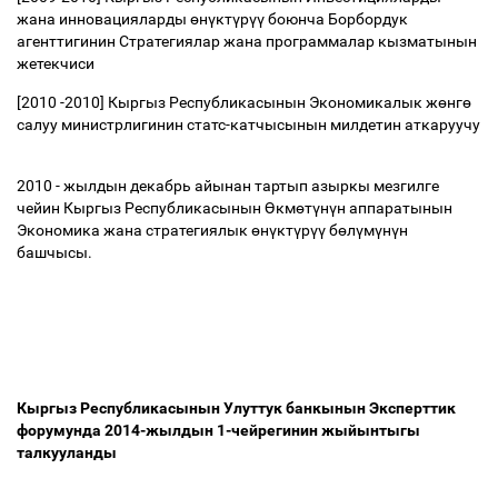
жана инновацияларды
ө
н
ү
кт
ү
р
үү
боюнча Борбордук
агенттигинин Стратегиялар жана программалар кызматынын
жетекчиси
[2010 -2010] Кыргыз Республикасынын Экономикалык ж
ө
нг
ө
салуу министрлигинин статс-катчысынын милдетин аткаруучу
2010 - жылдын декабрь айынан тартып азыркы мезгилге
чейин Кыргыз Республикасынын
Ө
км
ө
т
ү
н
ү
н аппаратынын
Экономика жана стратегиялык
ө
н
ү
кт
ү
р
үү
б
ө
л
ү
м
ү
н
ү
н
башчысы.
Кыргыз Республикасынын Улуттук банкынын Эксперттик
форумунда 2014-жылдын 1-чейрегинин жыйынтыгы
талкууланды