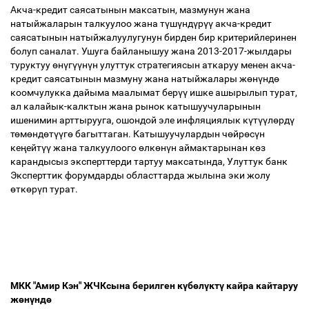
Акча-кредит саясатынын максатын, мазмунун жана
натыйжаларын талкуулоо жана т
ү
ш
ү
нд
ү
р
үү
акча-кредит
саясатынын натыйжалуулугунун бирден бир критерийлеринен
болуп саналат. Ушуга байланышуу жана 2013-2017-жылдары
туруктуу
ө
н
ү
г
үү
н
ү
н улуттук стратегиясын аткаруу менен акча-
кредит саясатынын мазмуну жана натыйжалары ж
ө
н
ү
нд
ө
коомчулукка дайыма маалымат бер
үү
ишке ашырылып турат,
ал калайык-калктын жана рынок катышуучуларынын
ишенимин арттырууга, ошондой эле инфляциялык к
ү
т
үү
л
ө
рд
ү
т
ө
м
ө
нд
ө
т
үү
г
ө
багыттаган. Катышуучулардын ч
ө
йр
ө
с
ү
н
ке
ң
ейт
үү
жана талкуулоого
ө
лк
ө
н
ү
н аймактарынан к
ө
з
карандысыз эксперттерди тартуу максатында, Улуттук банк
Эксперттик форумдарды областтарда жылына эки жолу
ө
тк
ө
р
ү
п турат.
МКК "Амир Кэн" ЖЧКсына берилген к
ү
б
ө
л
ү
кт
ү
кайра кайтаруу
ж
ө
н
ү
нд
ө