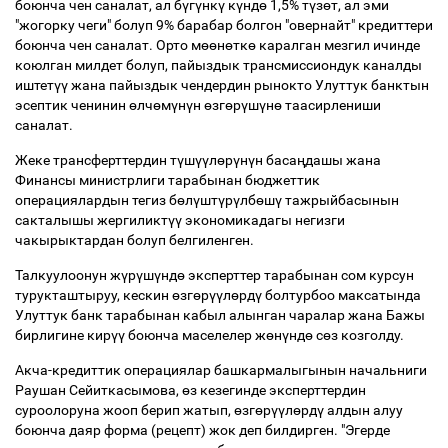
боюнча чен саналат, ал б
ү
г
ү
нк
ү
к
ү
нд
ө
1,5% т
ү
з
ө
т, ал эми
"жогорку чеги" болуп 9% барабар болгон "овернайт" кредиттери
боюнча чен саналат. Орто м
өө
н
ө
тк
ө
каралган мезгил ичинде
коюлган милдет болуп, пайыздык трансмиссиондук каналды
иштет
үү
жана пайыздык чендердин рынокто Улуттук банктын
эсептик ченинин
ө
лч
ө
м
ү
н
ү
н
ө
зг
ө
р
ү
ш
ү
н
ө
таасирлениши
саналат.
Жеке трансферттердин т
ү
ш
үү
л
ө
р
ү
н
ү
н баса
ң
дашы жана
Финансы министрлиги тарабынан бюджеттик
операциялардын тегиз б
ө
л
ү
шт
ү
р
ү
лб
ө
ш
ү
тажрыйбасынын
сакталышы жергиликт
үү
экономикадагы негизги
чакырыктардан болуп белгиленген.
Талкуулоонун ж
ү
р
ү
ш
ү
нд
ө
эксперттер тарабынан сом курсун
турукташтыруу, кескин
ө
зг
ө
р
үү
л
ө
рд
ү
болтурбоо максатында
Улуттук банк тарабынан кабыл алынган чаралар жана Бажы
бирлигине кир
үү
боюнча маселелер ж
ө
н
ү
нд
ө
с
ө
з козголду.
Акча-кредиттик операциялар башкармалыгынын начальниги
Раушан Сейиткасымова,
ө
з кезегинде эксперттердин
суроолоруна жооп берип жатып,
ө
зг
ө
р
үү
л
ө
рд
ү
алдын алуу
боюнча даяр форма (рецепт) жок деп билдирген. "Эгерде