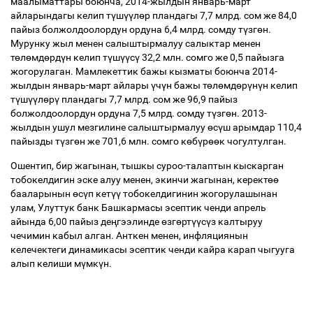
маалыматтары боюнча, 2014-жылдын январь-март
айларындагы келип т
ү
ш
үү
л
ө
р пландагы 7,7 млрд. сом же 84,0
пайыз болжолдоолордун ордуна 6,4 млрд. сомду т
ү
зг
ө
н.
Мурунку жыл менен салыштырмалуу салыктар менен
т
ө
л
ө
мд
ө
рд
ү
н келип т
ү
ш
үү
с
ү
32,2 млн. сомго же 0,5 пайызга
жогорулаган. Мамлекеттик бажы кызматы боюнча 2014-
жылдын январь-март айлары
ү
ч
ү
н бажы т
ө
л
ө
мд
ө
р
ү
н
ү
н келип
т
ү
ш
үү
л
ө
р
ү
пландагы 7,7 млрд. сом же 96,9 пайыз
болжолдоолордун ордуна 7,5 млрд. сомду т
ү
зг
ө
н. 2013-
жылдын ушул мезгилине салыштырмалуу
ө
с
ү
ш арымдар 110,4
пайызды т
ү
зг
ө
н же 701,6 млн. сомго к
ө
б
ү
р
өө
к чогултулган.
Ошентип, бир жагынан, тышкы суроо-талаптын кыскарган
тобокелдигин эске алуу менен, экинчи жагынан, керект
өө
бааларынын
ө
с
ү
п кет
үү
тобокелдигинин жогорулашынан
улам, Улуттук банк Башкармасы эсептик ченди апрель
айында 6,00 пайыз де
ң
гээлинде
ө
зг
ө
рт
үү
с
ү
з калтыруу
чечимин кабыл алган. Анткен менен, инфляциянын
келечектеги динамикасы эсептик ченди кайра карап чыгууга
алып келиши м
ү
мк
ү
н.