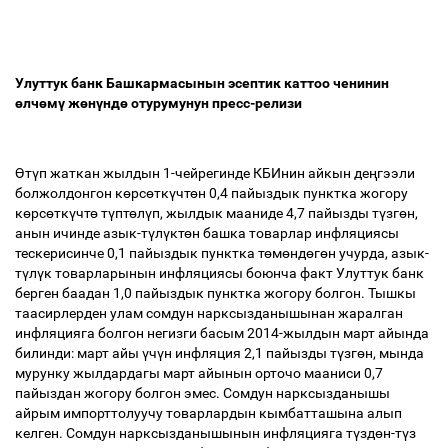
Улуттук банк Башкармасынын эсептик каттоо ченинин
ө
лч
ө
м
ү
ж
ө
н
ү
нд
ө
отурумунун пресс-релизи
Ө
т
ү
п жаткан жылдын 1-чейрегинде КБИнин айкын де
ң
гээли
болжолдонгон к
ө
рс
ө
тк
ү
чт
ө
н 0,4 пайыздык пунктка жогору
к
ө
рс
ө
тк
ү
чт
ө
т
ү
пт
ө
л
ү
п, жылдык мааниде 4,7 пайызды т
ү
зг
ө
н,
анын ичинде азык-т
ү
л
ү
кт
ө
н башка товарлар инфляциясы
тескерисинче 0,1 пайыздык пунктка т
ө
м
ө
нд
ө
г
ө
н учурда, азык-
т
ү
л
ү
к товарларынын инфляциясы боюнча факт Улуттук банк
берген баадан 1,0 пайыздык пунктка жогору болгон. Тышкы
таасирлерден улам сомдун нарксызданышынан жаралган
инфляцияга болгон негизги басым 2014-жылдын март айында
билинди: март айы
ү
ч
ү
н инфляция 2,1 пайызды т
ү
зг
ө
н, мында
мурунку жылдардагы март айынын орточо мааниси 0,7
пайыздан жогору болгон эмес. Сомдун нарксызданышы
айрым импорттолуучу товарлардын кымбатташына алып
келген. Сомдун нарксызданышынын инфляцияга т
ү
зд
ө
н-т
ү
з