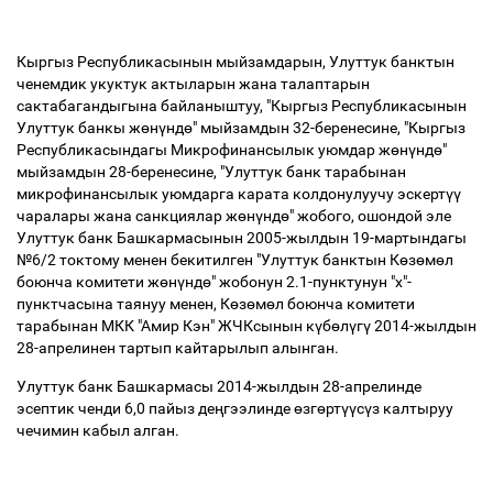
Кыргыз Республикасынын мыйзамдарын, Улуттук банктын
ченемдик укуктук актыларын жана талаптарын
сактабагандыгына байланыштуу, "Кыргыз Республикасынын
Улуттук банкы ж
ө
н
ү
нд
ө
" мыйзамдын 32-беренесине, "Кыргыз
Республикасындагы Микрофинансылык уюмдар ж
ө
н
ү
нд
ө
"
мыйзамдын 28-беренесине, "Улуттук банк тарабынан
микрофинансылык уюмдарга карата колдонулуучу эскерт
үү
чаралары жана санкциялар ж
ө
н
ү
нд
ө
" жобого, ошондой эле
Улуттук банк Башкармасынын 2005-жылдын 19-мартындагы
№6/2 токтому менен бекитилген "Улуттук банктын К
ө
з
ө
м
ө
л
боюнча комитети ж
ө
н
ү
нд
ө
" жобонун 2.1-пунктунун "х"-
пунктчасына таянуу менен, К
ө
з
ө
м
ө
л боюнча комитети
тарабынан МКК "Амир Кэн" ЖЧКсынын к
ү
б
ө
л
ү
г
ү
2014-жылдын
28-апрелинен тартып кайтарылып алынган.
Улуттук банк Башкармасы 2014-жылдын 28-апрелинде
эсептик ченди 6,0 пайыз де
ң
гээлинде
ө
зг
ө
рт
үү
с
ү
з калтыруу
чечимин кабыл алган.