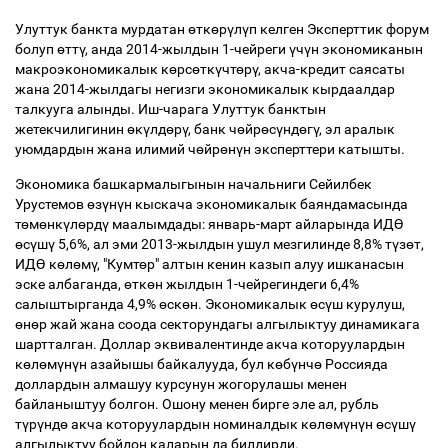
Улуттук банкта мурдатан
ө
тк
ө
р
ү
л
ү
п келген Эксперттик форум
болуп
ө
тт
ү
, анда 2014-жылдын 1-чейреги
ү
ч
ү
н экономиканын
макроэкономикалык к
ө
рс
ө
тк
ү
чт
ө
р
ү
, акча-кредит саясаты
жана 2014-жылдагы негизги экономикалык кырдаалдар
талкууга алынды. Иш-чарага Улуттук банктын
жетекчилигинин
ө
к
ү
лд
ө
р
ү
, банк ч
ө
йр
ө
с
ү
нд
ө
г
ү
, эл аралык
уюмдардын жана илимий ч
ө
йр
ө
н
ү
н эксперттери катышты.
Экономика башкармалыгынын начальниги Сейилбек
Урустемов
ө
з
ү
н
ү
н кыскача экономикалык баяндамасында
т
ө
м
ө
нк
ү
л
ө
рд
ү
маалымдады: январь-март айларында ИД
Ө
ө
с
ү
ш
ү
5,6%, ал эми 2013-жылдын ушул мезгилинде 8,8% т
ү
з
ө
т,
ИД
Ө
к
ө
л
ө
м
ү
, "Кумт
ө
р" алтын кенин казып алуу ишканасын
эске албаганда,
ө
тк
ө
н жылдын 1-чейрегиндеги 6,4%
салыштырганда 4,9%
ө
ск
ө
н. Экономикалык
ө
с
ү
ш курулуш,
ө
н
ө
р жай жана соода секторундагы алгылыктуу динамикага
шартталган. Доллар эквивалентинде акча которуулардын
к
ө
л
ө
м
ү
н
ү
н азайышы байкалууда, бул к
ө
б
ү
нч
ө
Россияда
доллардын алмашуу курсунун жогорулашы менен
байланыштуу болгон. Ошону менен бирге эле ал, рубль
т
ү
р
ү
нд
ө
акча которуулардын номиналдык к
ө
л
ө
м
ү
н
ү
н
ө
с
ү
ш
ү
алгылыктуу бойдон каларын да билдирди.