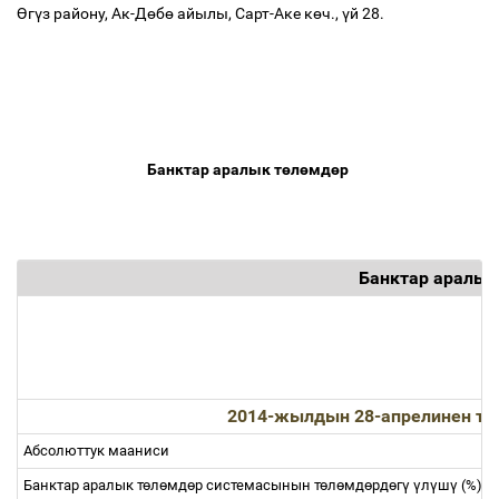
Ө
г
ү
з району, Ак-Д
ө
б
ө
айылы, Сарт-Аке к
ө
ч.,
ү
й 28.
Банктар аралык т
ө
л
ө
мд
ө
р
Банктар аралык
2014-жылдын 28-апрелинен та
Абсолюттук мааниси
Банктар аралык т
ө
л
ө
мд
ө
р системасынын т
ө
л
ө
мд
ө
рд
ө
г
ү
ү
л
ү
ш
ү
(%)