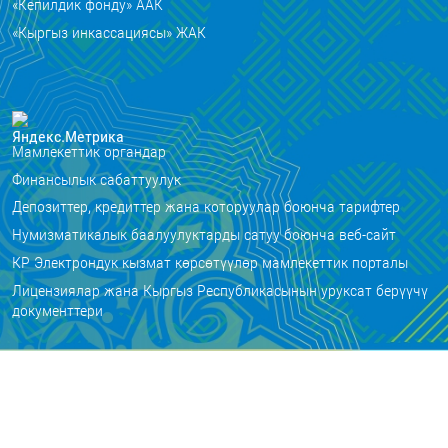
«Кепилдик фонду» ААК
«Кыргыз инкассациясы» ЖАК
Мамлекеттик органдар
Финансылык сабаттуулук
Депозиттер, кредиттер жана которуулар боюнча тарифтер
Нумизматикалык баалуулуктарды сатуу боюнча веб-сайт
КР Электрондук кызмат көрсөтүүлөр мамлекеттик порталы
Лицензиялар жана Кыргыз Республикасынын уруксат берүүчү
документтери