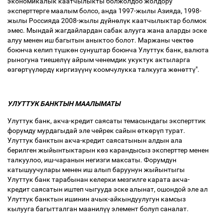
экономикалык каатчылыкты болжолдоо жолдору
эксперттерге маалым болсо, анда 1997-жылы Азияда, 1998-
жылы Россияда 2008-жылы д
ү
йн
ө
л
ү
к каатчылыктар болмок
эмес. Мындай жагдайлардан сабак алууга жана аларды эске
алуу менен иш багытын аныктоо болот. Маржаны чект
өө
боюнча келип т
ү
шк
ө
н сунуштар боюнча Улуттук банк, валюта
рыногуна тиешел
үү
айрым ченемдик укуктук актыларга
ө
зг
ө
рт
үү
л
ө
рд
ү
киргиз
үү
н
ү
коомчулукка талкууга ж
ө
н
ө
тт
ү
".
УЛУТТУК БАНКТЫН МААЛЫМАТЫ
Улуттук банк, акча-кредит саясаты темасындагы эксперттик
форумду мурдагыдай эле чейрек сайын
ө
тк
ө
р
ү
п турат.
Улуттук банктын акча-кредит саясатынын алдын ала
берилген жыйынтыктарын к
ө
з карандысыз эксперттер менен
талкуулоо, иш-чаранын негизги максаты. Форумдун
катышуучулары менен иш алып баруунун жыйынтыгы
Улуттук банк тарабынан келерки мезгилге карата акча-
кредит саясатын иштеп чыгууда эске алынат, ошондой эле ал
Улуттук банктын ишинин ачык-айкындуулугун камсыз
кылууга багытталган маанил
үү
элемент болуп саналат.