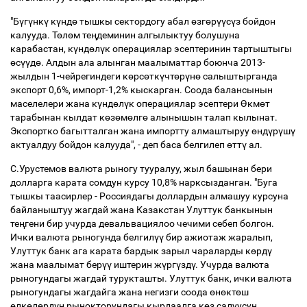
"Б
ү
г
ү
нк
ү
к
ү
нд
ө
тышкы сектордогу абал
ө
зг
ө
р
үү
с
ү
з бойдон
калууда. Т
ө
л
ө
м те
ң
деминин алгылыктуу болушуна
карабастан, к
ү
нд
ө
л
ү
к операциялар эсептеринин тартыштыгы
ө
с
үү
д
ө
. Алдын ала алынган маалыматтар боюнча 2013-
жылдын 1-чейрегиндеги к
ө
рс
ө
тк
ү
чт
ө
р
ү
н
ө
салыштырганда
экспорт 0,6%, импорт-1,2% кыскарган. Соода балансынын
маселелери жана к
ү
нд
ө
л
ү
к операциялар эсептери
Ө
км
ө
т
тарабынан кылдат к
ө
з
ө
м
ө
лг
ө
алынышын талап кылынат.
Экспортко багытталган жана импортту алмаштыруу
ө
нд
ү
р
ү
ш
ү
актуалдуу бойдон калууда", - деп баса белгилеп
ө
тт
ү
ал.
С.Урустемов валюта рыногу тууралуу, жыл башынан бери
долларга карата сомдун курсу 10,8% нарксызданган. "Буга
тышкы таасирлер - Россиядагы доллардын алмашуу курсуна
байланыштуу жагдай жана Казакстан Улуттук банкынын
те
ң
гени бир учурда девальвациялоо чечими себеп болгон.
Ички валюта рыногунда белгил
үү
бир ажиотаж жаралып,
Улуттук банк ага карата бардык зарыл чараларды к
ө
рд
ү
жана маалымат бер
үү
иштерин ж
ү
рг
ү
зд
ү
. Учурда валюта
рыногундагы жагдай турукташты. Улуттук банк, ички валюта
рыногундагы жагдайга жана негизги соода
ө
н
ө
кт
ө
ш
ө
лк
ө
л
ө
рд
ү
н рынокторундагы кырдаалга к
ө
з салуусун