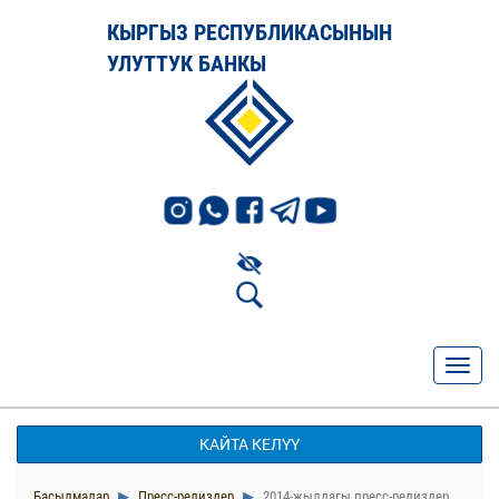
КЫРГЫЗ РЕСПУБЛИКАСЫНЫН
УЛУТТУК БАНКЫ
КАЙТА КЕЛҮҮ
Басылмалар
Пресс-релиздер
2014-жылдагы пресс-релиздер