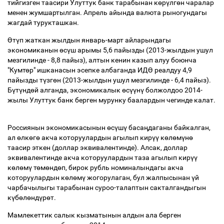
тийгизген таасири Улуттук банк тарабынан к
ө
р
ү
лг
ө
н чаралар
менен жумшартылган. Апрель айында валюта рыногундагы
жагдай турукташкан.
Ө
т
ү
п жаткан жылдын январь-март айларындагы
экономиканын
ө
с
ү
ш арымы 5,6 пайызды (2013-жылдын ушул
мезгилинде - 8,8 пайыз), алтын кенин казып алуу боюнча
"Кумт
ө
р" ишканасын эсепке албаганда ИД
Ө
реалдуу 4,9
пайызды т
ү
зг
ө
н (2013-жылдын ушул мезгилинде - 6,4 пайыз).
Б
ү
т
ү
нд
ө
й алганда, экономикалык
ө
с
үү
н
ү
болжолдоо 2014-
жылы Улуттук банк берген мурунку баалардын чегинде калат.
Россиянын экономикасынын
ө
с
ү
ш
ү
баса
ң
даганы байкалган,
ал
ө
лк
ө
г
ө
акча которуулардын агылып кир
үү
к
ө
л
ө
м
ү
н
ө
таасир эткен (доллар эквивалентинде). Алсак, доллар
эквивалентинде акча которуулардын таза агылып кир
үү
к
ө
л
ө
м
ү
т
ө
м
ө
нд
ө
п, бирок рубль номиналындагы акча
которуулардын к
ө
л
ө
м
ү
жогорулаган, бул жалпысынан
ү
й
чарбачылыгы тарабынан суроо-талаптын сакталгандыгын
к
ү
б
ө
л
ө
нд
ү
р
ө
т.
Мамлекеттик салык кызматынын алдын ала берген