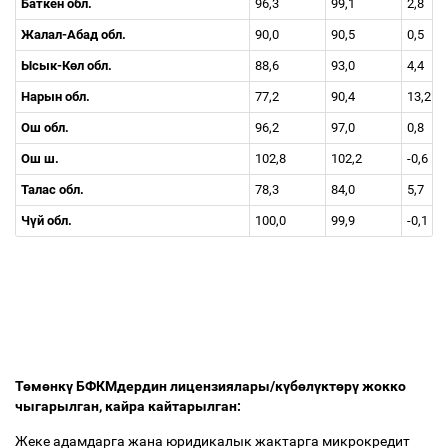
Баткен обл.
96,3
99,1
2,8
Жалал-Абад обл.
90,0
90,5
0,5
Ысык-К
ө
л обл.
88,6
93,0
4,4
Нарын обл.
77,2
90,4
13,2
Ош обл.
96,2
97,0
0,8
Ош ш.
102,8
102,2
-0,6
Талас обл.
78,3
84,0
5,7
Ч
ү
й обл.
100,0
99,9
-0,1
Т
ө
м
ө
нк
ү
БФКМдердин лицензиялары/к
ү
б
ө
л
ү
кт
ө
р
ү
жокко
чыгарылган, кайра кайтарылган:
Жеке адамдарга жана юридикалык жактарга микрокредит