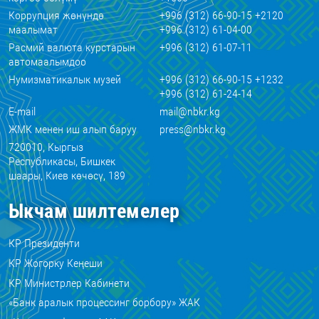
Коррупция жөнүндө
+996 (312) 66-90-15 +2120
маалымат
+996 (312) 61-04-00
Расмий валюта курстарын
+996 (312) 61-07-11
автомаалымдоо
Нумизматикалык музей
+996 (312) 66-90-15 +1232
+996 (312) 61-24-14
E-mail
mail@nbkr.kg
ЖМК менен иш алып баруу
press@nbkr.kg
720010, Кыргыз
Республикасы, Бишкек
шаары, Киев көчөсү, 189
Ыкчам шилтемелер
КР Президенти
КР Жогорку Кеңеши
КР Министрлер Кабинети
«Банк аралык процессинг борбору» ЖАК