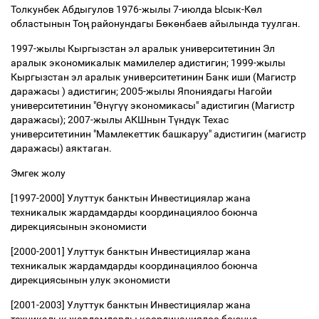
Толкунбек Абдыгулов 1976-жылы 7-июлда Ысык-К
ө
л
областынын То
ң
районундагы Б
ө
к
ө
нбаев айылында туулган.
1997-жылы Кыргызстан эл аралык университетинин Эл
аралык экономикалык мамилелер адистигин; 1999-жылы
Кыргызстан эл аралык университетинин Банк иши (Магистр
даражасы ) адистигин; 2005-жылы Япониядагы Нагойи
университетинин "
Ө
н
ү
г
үү
экономикасы" адистигин (Магистр
даражасы); 2007-жылы АКШнын Т
ү
нд
ү
к Техас
университетинин "Мамлекеттик башкаруу" адистигин (магистр
даражасы) аяктаган.
Эмгек жолу
[1997-2000] Улуттук банктын Инвестициялар жана
техникалык жардамдарды координациялоо боюнча
дирекциясынын экономисти
[2000-2001] Улуттук банктын Инвестициялар жана
техникалык жардамдарды координациялоо боюнча
дирекциясынын улук экономисти
[2001-2003] Улуттук банктын Инвестициялар жана