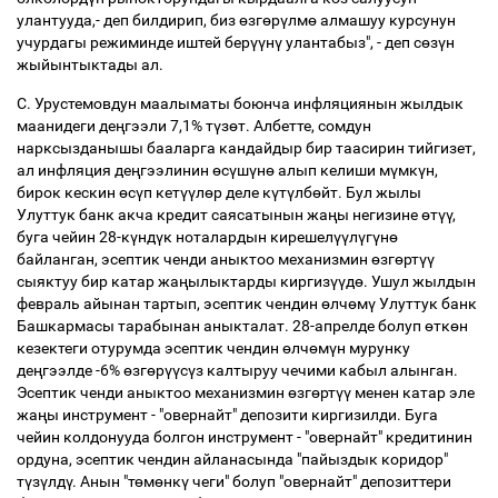
улантууда,- деп билдирип, биз
ө
зг
ө
р
ү
лм
ө
алмашуу курсунун
учурдагы режиминде иштей бер
үү
н
ү
улантабыз", - деп с
ө
з
ү
н
жыйынтыктады ал.
С. Урустемовдун маалыматы боюнча инфляциянын жылдык
маанидеги де
ң
гээли 7,1% т
ү
з
ө
т. Албетте, сомдун
нарксызданышы бааларга кандайдыр бир таасирин тийгизет,
ал инфляция де
ң
гээлинин
ө
с
ү
ш
ү
н
ө
алып келиши м
ү
мк
ү
н,
бирок кескин
ө
с
ү
п кет
үү
л
ө
р деле к
ү
т
ү
лб
ө
йт. Бул жылы
Улуттук банк акча кредит саясатынын жа
ң
ы негизине
ө
т
үү
,
буга чейин 28-к
ү
нд
ү
к ноталардын кирешел
үү
л
ү
г
ү
н
ө
байланган, эсептик ченди аныктоо механизмин
ө
зг
ө
рт
үү
сыяктуу бир катар жа
ң
ылыктарды киргиз
үү
д
ө
. Ушул жылдын
февраль айынан тартып, эсептик чендин
ө
лч
ө
м
ү
Улуттук банк
Башкармасы тарабынан аныкталат. 28-апрелде болуп
ө
тк
ө
н
кезектеги отурумда эсептик чендин
ө
лч
ө
м
ү
н мурунку
де
ң
гээлде -6%
ө
зг
ө
р
үү
с
ү
з калтыруу чечими кабыл алынган.
Эсептик ченди аныктоо механизмин
ө
зг
ө
рт
үү
менен катар эле
жа
ң
ы инструмент - "овернайт" депозити киргизилди. Буга
чейин колдонууда болгон инструмент - "овернайт" кредитинин
ордуна, эсептик чендин айланасында "пайыздык коридор"
т
ү
з
ү
лд
ү
. Анын "т
ө
м
ө
нк
ү
чеги" болуп "овернайт" депозиттери