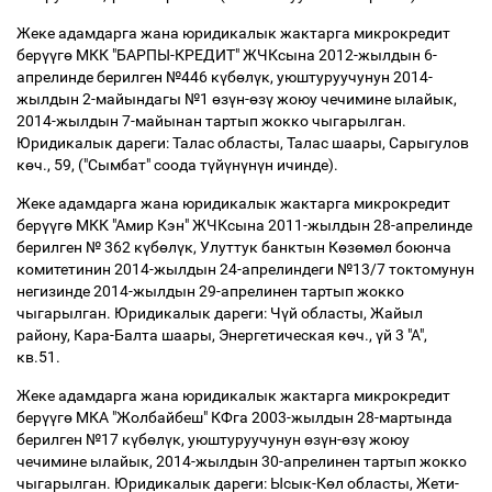
Жеке адамдарга жана юридикалык жактарга микрокредит
бер
үү
г
ө
МКК "БАРПЫ-КРЕДИТ" ЖЧКсына 2012-жылдын 6-
апрелинде берилген №446 к
ү
б
ө
л
ү
к, уюштуруучунун 2014-
жылдын 2-майындагы №1
ө
з
ү
н-
ө
з
ү
жоюу чечимине ылайык,
2014-жылдын 7-майынан тартып жокко чыгарылган.
Юридикалык дареги: Талас областы, Талас шаары, Сарыгулов
к
ө
ч., 59, ("Сымбат" соода т
ү
й
ү
н
ү
н
ү
н ичинде).
Жеке адамдарга жана юридикалык жактарга микрокредит
бер
үү
г
ө
МКК "Амир Кэн" ЖЧКсына 2011-жылдын 28-апрелинде
берилген № 362 к
ү
б
ө
л
ү
к, Улуттук банктын К
ө
з
ө
м
ө
л боюнча
комитетинин 2014-жылдын 24-апрелиндеги №13/7 токтомунун
негизинде 2014-жылдын 29-апрелинен тартып жокко
чыгарылган. Юридикалык дареги: Ч
ү
й областы, Жайыл
району, Кара-Балта шаары, Энергетическая к
ө
ч.,
ү
й 3 "А",
кв.51.
Жеке адамдарга жана юридикалык жактарга микрокредит
бер
үү
г
ө
МКА "Жолбайбеш" КФга 2003-жылдын 28-мартында
берилген №17 к
ү
б
ө
л
ү
к, уюштуруучунун
ө
з
ү
н-
ө
з
ү
жоюу
чечимине ылайык, 2014-жылдын 30-апрелинен тартып жокко
чыгарылган. Юридикалык дареги: Ысык-К
ө
л областы, Жети-