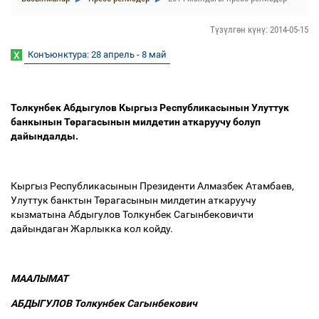
Түзүлгөн күнү: 2014-05-15
Конъюнктура: 28 апрель - 8 май
Толкунбек Абдыгулов Кыргыз Республикасынын Улуттук
банкынын Т
ө
рагасынын милдетин аткаруучу болуп
дайындалды.
Кыргыз Республикасынын Президенти Алмазбек Атамбаев,
Улуттук банктын Т
ө
рагасынын милдетин аткаруучу
кызматына Абдыгулов Толкунбек Сагынбековичти
дайындаган Жарлыкка кол койду.
МААЛЫМАТ
АБДЫГУЛОВ Толкунбек Сагынбекович