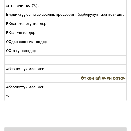
анын ичинде
(%) :
Бирдикт
үү
банктар аралык процессинг борборунун таза позицияла
БКдан ж
ө
н
ө
т
ү
лг
ө
нд
ө
р
БКга т
ү
шк
ө
нд
ө
р
СФдан ж
ө
н
ө
т
ү
лг
ө
нд
ө
р
СФга т
ү
шк
ө
нд
ө
р
Абсолюттук мааниси
Ө
тк
ө
н ай
ү
ч
ү
н орточо
Абсолюттук мааниси
%