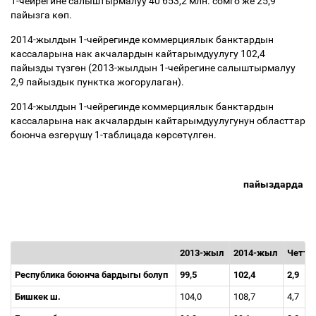
1-чейрегине салыштырмалуу 40 653,2 млн. сомго же 25,9
пайызга к
ө
п.
2014-жылдын 1-чейрегинде коммерциялык банктардын
кассаларына нак акчалардын кайтарымдуулугу 102,4
пайызды т
ү
зг
ө
н (2013-жылдын 1-чейрегине салыштырмалуу
2,9 пайыздык пунктка жогорулаган).
2014-жылдын 1-чейрегинде коммерциялык банктардын
кассаларына нак акчалардын кайтарымдуулугунун областтар
боюнча
ө
зг
ө
р
ү
ш
ү
1-таблицада к
ө
рс
ө
т
ү
лг
ө
н.
пайыздарда
2013-жыл
2014-жыл
Четт
ө
Республика боюнча бардыгы болуп
99,5
102,4
2,9
Бишкек ш.
104,0
108,7
4,7