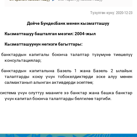
Түзүлгөн күнү: 2020-12-23
Дойче БундесБанк менен кызматташуу
Кызматташуу башталган мезгил: 2004-жыл
Кызматташуунун негизги багыттары:
банктардын капиталы боюнча талаптар т
ү
з
ү
м
ү
н
ө
тиешел
үү
консультациялар;
банктардын капиталына Базель 1 жана Базель 2 ылайык
талаптарды коюу
ү
ч
ү
н тобокелдиктерди эске алуу менен
салмактанып алынган активдерди эсепт
өө
;
система
ү
ч
ү
н олуттуу мааниге ээ банктар жана башка банктар
ү
ч
ү
н капитал боюнча талаптарды белгил
өө
тартиби.