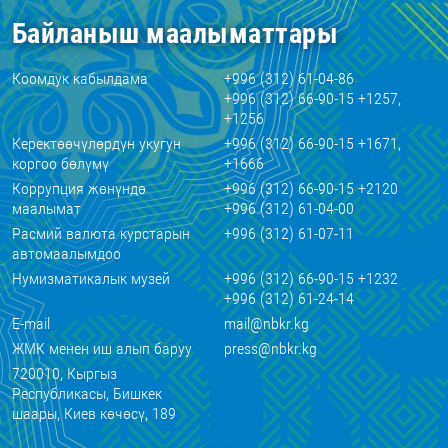
Байланыш маалыматтары
Коомдук кабылдама
+996 (312) 61-04-86
+996 (312) 66-90-15 +1257,
+1256
Керектөөчүлөрдүн укугун
+996 (312) 66-90-15 +1671,
коргоо бөлүмү
+1666
Коррупция жөнүндө
+996 (312) 66-90-15 +2120
маалымат
+996 (312) 61-04-00
Расмий валюта курстарын
+996 (312) 61-07-11
автомаалымдоо
Нумизматикалык музей
+996 (312) 66-90-15 +1232
+996 (312) 61-24-14
E-mail
mail@nbkr.kg
ЖМК менен иш алып баруу
press@nbkr.kg
720010, Кыргыз
Республикасы, Бишкек
шаары, Киев көчөсү, 189