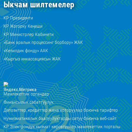
Ыкчам шилтемелер
КР Президенти
КР Жогорку Кеңеши
КР Министрлер Кабинети
«Банк аралык процессинг борбору» ЖАК
«Кепилдик фонду» ААК
«Кыргыз инкассациясы» ЖАК
Мамлекеттик органдар
Финансылык сабаттуулук
Депозиттер, кредиттер жана которуулар боюнча тарифтер
Нумизматикалык баалуулуктарды сатуу боюнча веб-сайт
КР Электрондук кызмат көрсөтүүлөр мамлекеттик порталы