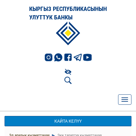
КЫРГЫЗ РЕСПУБЛИКАСЫНЫН
УЛУТТУК БАНКЫ
КАЙТА КЕЛҮҮ
Эл аралык кызматташуу
Эки тараптуу кызматташуу