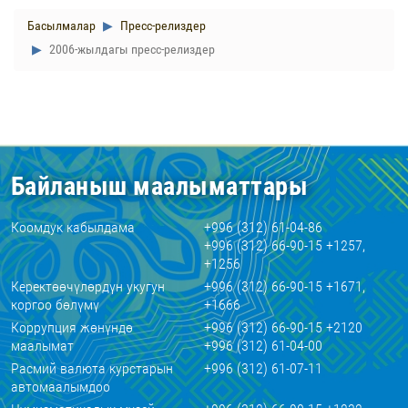
Басылмалар
Пресс-релиздер
2006-жылдагы пресс-релиздер
Байланыш маалыматтары
Коомдук кабылдама
+996 (312) 61-04-86
+996 (312) 66-90-15 +1257,
+1256
Керектөөчүлөрдүн укугун
+996 (312) 66-90-15 +1671,
коргоо бөлүмү
+1666
Коррупция жөнүндө
+996 (312) 66-90-15 +2120
маалымат
+996 (312) 61-04-00
Расмий валюта курстарын
+996 (312) 61-07-11
автомаалымдоо