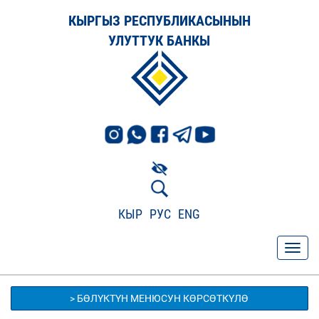
КЫРГЫЗ РЕСПУБЛИКАСЫНЫН
УЛУТТУК БАНКЫ
КЫР
РУС
ENG
> БӨЛҮКТҮН МЕНЮСУН КӨРСӨТКҮЛӨ