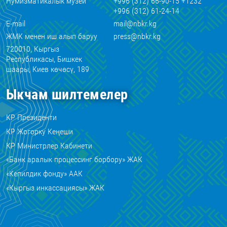
Нумизматикалык музей
+996 (312) 66-90-15 +1232
+996 (312) 61-24-14
E-mail
mail@nbkr.kg
ЖМК менен иш алып баруу
press@nbkr.kg
720010, Кыргыз
Республикасы, Бишкек
шаары, Киев көчөсү, 189
Ыкчам шилтемелер
КР Президенти
КР Жогорку Кеңеши
КР Министрлер Кабинети
«Банк аралык процессинг борбору» ЖАК
«Кепилдик фонду» ААК
«Кыргыз инкассациясы» ЖАК