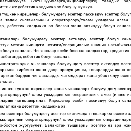
атышуучуга /катышуучуларга/акционерлерге) таандык ба
диттик же дебеттик калдыкка ээ болушу м
ү
мк
ү
н.
 т
ү
шк
ө
н кирешелер» б
ө
л
ү
м
ү
нд
ө
г
ү
эсептер пассивд
үү
эсептер болу
а т
ө
л
ө
м системасынын операторлору/т
ө
л
ө
м уюмдары алган 
р, дебеттик калдыкка ээ болгон жана активд
үү
болуп саналга
ыгашалар» б
ө
л
ү
м
ү
нд
ө
г
ү
эсептер активд
үү
эсептер болуп сана
ттук мезгил ичиндеги негизги/операциялык ишинин натыйжас
 болуп саналат.
Чыгашалар эсеби боюнча калдыктар
,
кредиттик 
 албаганда, дебеттик болуп саналат.
инистративдик чыгашалар» б
ө
л
ү
м
ү
нд
ө
г
ү
эсептер активд
үү
эсепт
аркына кирбеген жана даяр продукцияны, товарларды жана к
тарткан бардык чыгашаларды чагылдырат жана убактылуу эсепт
саналат.
 иштен т
ү
шк
ө
н кирешелер жана чыгашалар» б
ө
л
ү
м
ү
нд
ө
г
ү
эсепте
раторлорунун/т
ө
л
ө
м уюмдарынын операциялык эмес (инвести
ларды чагылдырылат. Кирешелер эсеби пассивд
үү
болуп сана
налат жана дебеттик калдыкка ээ.
ры эсептер» б
ө
л
ү
м
ү
нд
ө
г
ү
эсептер системадан тышкаркы эсепке а
емаларынын операторлорунун/т
ө
л
ө
м уюмдарынын операциялары
онбостон ж
ү
рг
ү
з
ү
л
ө
т. Баланстан тышкаркы эсептер
ө
з ара жа