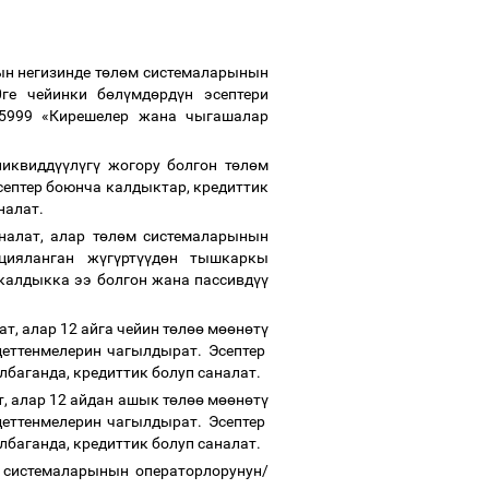
ын негизинде т
ө
л
ө
м системаларынын
0ге чейинки б
ө
л
ү
мд
ө
рд
ү
н эсептери
5999 «
Кирешелер жана чыгашалар
ликвидд
үү
л
ү
г
ү
жогору болгон т
ө
л
ө
м
ептер боюнча калдыктар, кредиттик
аналат.
налат, алар т
ө
л
ө
м системаларынын
цияланган ж
ү
г
ү
рт
үү
д
ө
н
тышкаркы
 калдыкка ээ болгон жана пассивд
үү
т, алар 12 айга чейин т
ө
л
өө
м
өө
н
ө
т
ү
еттенмелерин чагылдырат.
Эсептер
лбаганда, кредиттик
болуп саналат.
, алар 12 айдан ашык т
ө
л
өө
м
өө
н
ө
т
ү
еттенмелерин чагылдырат.
Эсептер
лбаганда, кредиттик болуп саналат.
 системаларынын операторлорунун/