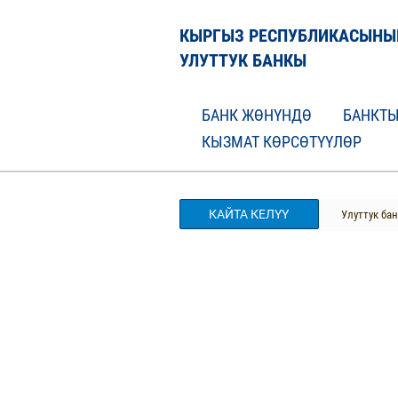
КЫРГЫЗ РЕСПУБЛИКАСЫНЫ
УЛУТТУК БАНКЫ
БАНК ЖӨНҮНДӨ
БАНКТЫ
КЫЗМАТ КӨРСӨТҮҮЛӨР
КАЙТА КЕЛҮҮ
Улуттук ба