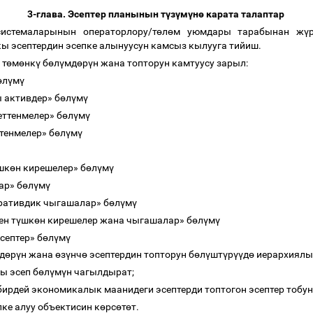
3-глава. Эсептер планынын т
ү
з
ү
м
ү
н
ө
карата талаптар
истемаларынын операторлору/т
ө
л
ө
м уюмдары
тарабынан ж
ү
ы эсептердин эсепке алынуусун камсыз кылууга тийиш.
 т
ө
м
ө
нк
ү
б
ө
л
ү
мд
ө
р
ү
н жана топторун камтуусу зарыл:
ө
л
ү
м
ү
 активдер»
б
ө
л
ү
м
ү
ттенмелер»
б
ө
л
ү
м
ү
тенмелер»
б
ө
л
ү
м
ү
ү
шк
ө
н кирешелер»
б
ө
л
ү
м
ү
ар
»
б
ө
л
ү
м
ү
ративдик чыгашалар
»
б
ө
л
ү
м
ү
ен т
ү
шк
ө
н кирешелер жана чыгашалар»
б
ө
л
ү
м
ү
септер»
б
ө
л
ү
м
ү
д
ө
р
ү
н жана
ө
з
ү
нч
ө
эсептердин топторун б
ө
л
ү
шт
ү
р
үү
д
ө
иерархиялык
ы эсеп б
ө
л
ү
м
ү
н чагылдырат;
бирдей экономикалык маанидеги эсептерди топтогон эсептер тобу
ке алуу объектисин к
ө
рс
ө
т
ө
т.