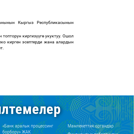
анынын Кыргыз Республикасынын
 топторун киргиз
үү
г
ө
укуктуу. Ошол
пко кирген эсептерди жана алардын
ет.
лтемелер
«Банк аралык процессинг
Мамлекеттик органдар
борбору» ЖАК