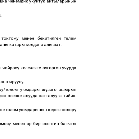
башка ченемдик укуктук актыларынын
ш.
токтому менен бекитилген т
ө
л
ө
м
ланы катары колдоно алышат.
 ч
ө
йр
ө
с
ү
келечекте
ө
зг
ө
рг
ө
н учурда
аштырууну.
у/т
ө
л
ө
м уюмдары ж
ү
з
ө
г
ө
ашырып
ик эсепке алууда катталууга тийиш
ун/т
ө
л
ө
м уюмдарынын керект
өө
л
ө
р
ү
рм
ө
с
ү
менен ар бир эсептин багыты