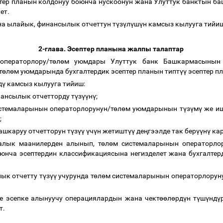
ептер планын колдонуу боюнча нускоонун жана Улуттук банктын 
лет.
на ылайык, финансылык отчеттун т
ү
з
ү
л
ү
ш
ү
н камсыз кылууга тийи
2-глава. Эсептер планына жалпы талаптар
ператорлору/т
ө
л
ө
м уюмдары Улуттук банк Башкармасынын 
т
ө
л
ө
м уюмдарында бухгалтердик эсептер планын типт
үү
эсептер п
д
ү
камсыз кылууга тийиш:
нансылык отчетторду т
ү
з
үү
н
ү
;
стемаларынын операторлорунун/т
ө
л
ө
м уюмдарынын т
ү
з
ү
м
ү
же иш
у;
ашкаруу отчетторун т
ү
з
үү
ү
ч
ү
н жетишт
үү
де
ң
гээлде так бер
үү
н
ү
кар
алык маанилерден алынып, т
ө
л
ө
м системаларынын операторлор
нча эсептердин классификациясына негизделет жана бухгалтерд
ык отчетту т
ү
з
үү
учурунда т
ө
л
ө
м системаларынын операторлорун
ге эсепке алынуучу операциялардын жана чект
өө
л
ө
рд
ү
н т
ү
ш
ү
нд
ү
т.