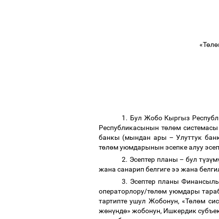
«Т
ө
л
ө
1. Бул Жобо Кыргыз Респуб
Республикасынын т
ө
л
ө
м системасы
банкы
(мындан ары
–
Улуттук банк
т
ө
л
ө
м уюмдарынын эсепке алуу эсеп
2. Эсептер планы
–
бул т
ү
з
ү
м
жана санарип белгиге ээ жана белги
3.
Эсептер планы Финансылы
операторлору/т
ө
л
ө
м уюмдары тара
тартипте ушул Жобонун, «Т
ө
л
ө
м си
ж
ө
н
ү
нд
ө
» жобонун, Ишкердик субъ