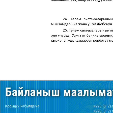
байланышпайт, алар активд
үү
жана 
24. Т
ө
л
ө
м системаларынын
мыйзамдарына жана ушул Жобонун 
25. Т
ө
л
ө
м системаларынын о
эле учурда, Улуттук банкка аралы
кыскача т
ү
ш
ү
нд
ү
рм
ө
с
ү
н к
ө
рс
ө
т
үү
ме
Байланыш маалыма
Коомдук кабылдама
+996 (312) 
+996 (312) 