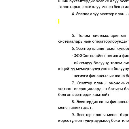
ишин
бухгалтердик эсепке алуу эс
талаптарын эске алуу менен бекити
4.
Эсепке алуу эсептер планы
5. Т
ө
л
ө
м системаларынын о
системаларынын операторлорунда/ 
6. Эсептер планы т
ө
м
ө
нк
ү
л
ө
р
- ФОЭСке ылайык негизги фи
- ийкемд
үү
болууну, т
ө
л
ө
м си
ке
ң
ейт
үү
м
ү
мк
ү
нч
ү
л
ү
г
ү
н
ө
ээ болуун
- негизги финансылык жана б
7. Эсептер планы экономик
жаткан операциялардын багыты бою
болгон эсептерди камтыйт.
8. Эсептердин саны финансыл
менен аныкталат.
9. Эсептер планы менен бир
к
ө
рс
ө
т
ү
лг
ө
н т
ү
ш
ү
нд
ү
рм
ө
с
ү
бекитиле