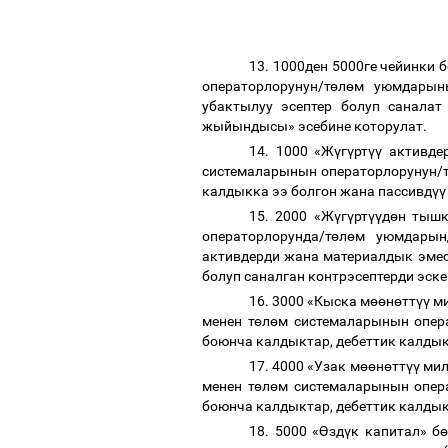
13. 1000ден 5000ге чейинки б
операторлорунун/т
ө
л
ө
м уюмдарын
убактылуу эсептер болуп санала
жыйындысы» эсебине которулат.
14. 1000 «
Ж
ү
г
ү
рт
үү
активде
системаларынын операторлорунун/
калдыкка ээ болгон жана пассивд
үү
15. 2000 «Ж
ү
г
ү
рт
үү
д
ө
н тышк
операторлорунда/т
ө
л
ө
м уюмдарын
активдерди жана материалдык эмес
болуп саналган контрэсептерди эске
16. 3000 «Кыска м
өө
н
ө
тт
үү
ми
менен т
ө
л
ө
м системаларынын опер
боюнча калдыктар, дебеттик калдык
17. 4000 «Узак м
өө
н
ө
тт
үү
мил
менен
т
ө
л
ө
м системаларынын опер
боюнча калдыктар, дебеттик калдык
18. 5000 «
Ө
зд
ү
к капитал» б