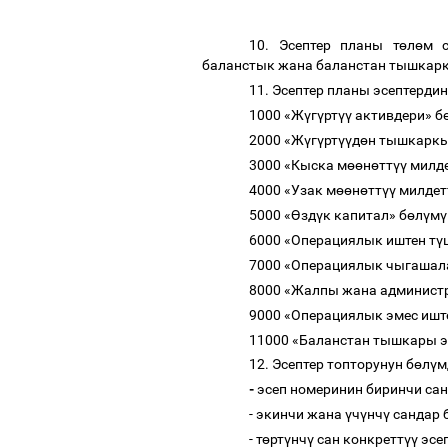
10. Эсептер планы т
ө
л
ө
м с
баланстык жана баланстан тышкарк
11. Эсептер планы эсептердин
1000 «Ж
ү
г
ү
рт
үү
активдери»
б
2000 «Ж
ү
г
ү
рт
үү
д
ө
н тышкаркы
3000 «Кыска м
өө
н
ө
тт
үү
милде
4000 «Узак м
өө
н
ө
тт
үү
милдет
5000 «
Ө
зд
ү
к капитал»
б
ө
л
ү
м
6000 «Операциялык иштен т
ү
7000 «Операциялык чыгашал
8000 «Жалпы жана админист
9000 «Операциялык эмес ишт
11000 «Баланстан тышкары э
12. Эсептер топторунун б
ө
л
ү
м
-
эсеп номеринин биринчи сан
- экинчи жана
ү
ч
ү
нч
ү
сандар 
-
т
ө
рт
ү
нч
ү
сан конкретт
үү
эсеп