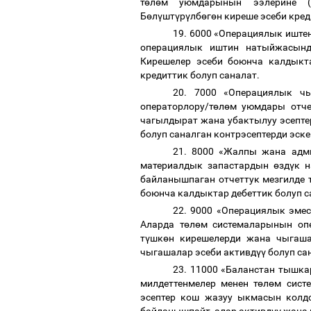
т
ө
л
ө
м уюмдарынын ээлерине (к
Б
ө
л
ү
шт
ү
р
ү
лб
ө
г
ө
н киреше эсеби кре
19. 6000 «Операциялык иштен
операциялык иштин натыйжасынд
Кирешелер эсеби боюнча калдыкта
кредиттик болуп саналат.
20. 7000 «Операциялык ч
операторлору/т
ө
л
ө
м уюмдары отче
чагылдырат жана убактылуу эсептер
болуп саналган контрэсептерди эске
21. 8000 «Жалпы жана адм
материалдык запастардын
ө
зд
ү
к н
байланышпаган отчеттук мезгилде 
боюнча калдыктар
дебеттик болуп 
22. 9000 «Операциялык эмес
Аларда т
ө
л
ө
м системаларынын опе
т
ү
шк
ө
н кирешелерди жана чыгаша
чыгашалар эсеби активд
үү
болуп са
23. 11000 «Баланстан тышка
милдеттенмелер менен т
ө
л
ө
м сист
эсептер кош жазуу ыкмасын колд