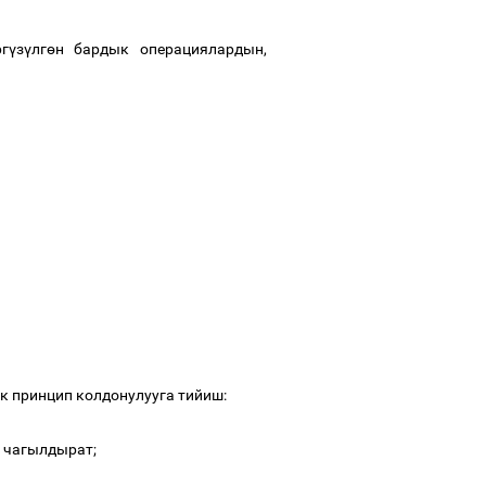
рг
ү
з
ү
лг
ө
н бардык операциялардын
,
 принцип колдонулууга тийиш
:
н чагылдырат;