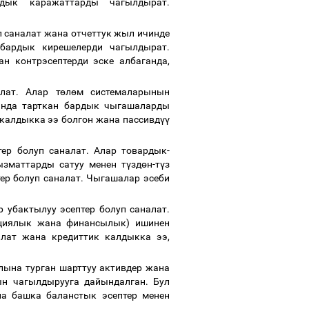
рдык каражаттарды чагылдырат.
п саналат жана отчеттук жыл ичинде
бардык кирешелерди чагылдырат.
н контрэсептерди эске албаганда,
лат.
Алар т
ө
л
ө
м системаларынын
ында тарткан бардык чыгашаларды
калдыкка ээ болгон жана пассивд
үү
ер болуп саналат. Алар товардык-
ызматтарды сатуу менен т
ү
зд
ө
н-т
ү
з
ер болуп саналат. Чыгашалар эсеби
р убактылуу эсептер болуп саналат.
циялык жана финансылык) ишинен
лат жана кредиттик калдыкка ээ,
лына турган шарттуу активдер жана
н чагылдырууга дайындалган. Бул
на башка баланстык эсептер менен