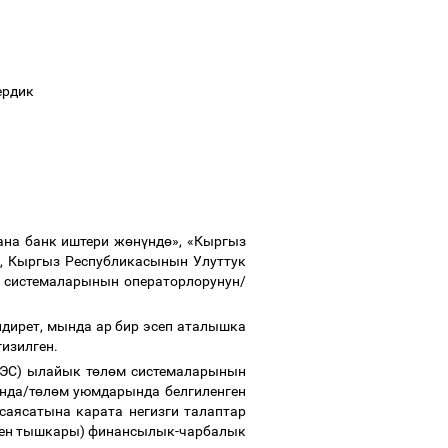
ердик
ана банк иштери ж
ө
н
ү
нд
ө
», «Кыргыз
 Кыргыз Республикасынын Улуттук
 системаларынын операторлорунун/
лдирет
,
мында ар бир эсеп аталышка
гизилген.
С) ылайык т
ө
л
ө
м системаларынын
нда/т
ө
л
ө
м уюмдарында белгиленген
саясатына карата негизги талаптар
рден тышкары) финансылык-чарбалык