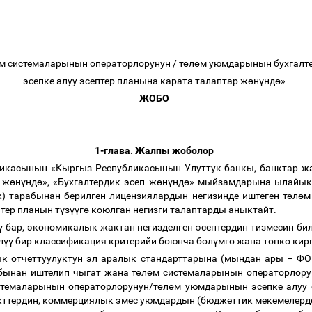
м системаларынын операторлорунун / т
ө
л
ө
м уюмдарынын бухгалт
эсепке алуу эсептер планына карата талаптар ж
ө
н
ү
нд
ө
»
ЖОБО
1-глава. Жалпы жоболор
ликасынын «Кыргыз Республикасынын Улуттук банкы, банктар ж
 ж
ө
н
ү
нд
ө
», «Бухгалтердик эсеп ж
ө
н
ү
нд
ө
» мыйзамдарына ылайык,
) тарабынан берилген лицензиялардын негизинде иштеген т
ө
л
ө
м
тер планын т
ү
з
үү
г
ө
коюлган негизги талаптарды аныктайт.
ү
бар, экономикалык жактан негизделген эсептердин тизмесин би
л
үү
бир классификация критерийи боюнча б
ө
л
ү
мг
ө
жана топко кир
к отчеттуулуктун эл аралык стандарттарына (мындан ары
–
ФОЭ
бынан иштелип чыгат жана т
ө
л
ө
м системаларынын операторлору
стемаларынын операторлорунун/т
ө
л
ө
м уюмдарынын эсепке алуу 
екттердин, коммерциялык эмес уюмдардын (бюджеттик мекемеле