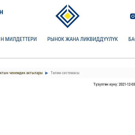
Н
Н МИЛДЕТТЕРИ
РЫНОК ЖАНА ЛИКВИДДҮҮЛҮК
БА
нктын ченемдик актылары
Төлөм системасы
Түзүлгөн күнү: 2021-12-03