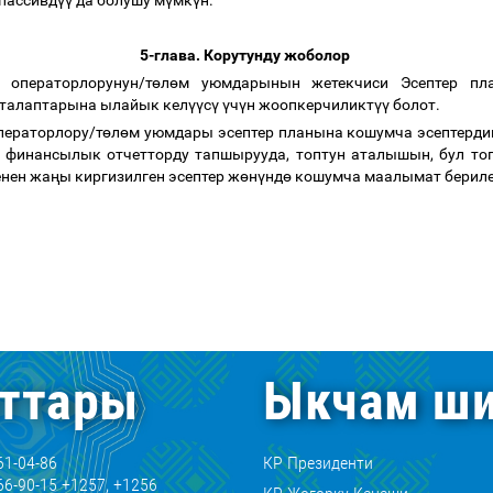
пассивд
үү
да болушу м
ү
мк
ү
н.
5-глава. Корутунду жоболор
 операторлорунун/т
ө
л
ө
м уюмдарынын жетекчиси Эсептер пл
талаптарына ылайык кел
үү
с
ү
ү
ч
ү
н жоопкерчиликт
үү
болот
.
ператорлору/т
ө
л
ө
м уюмдары эсептер планына кошумча эсептердин
к финансылык отчетторду тапшырууда, топтун аталышын, бул то
нен жа
ң
ы киргизилген эсептер ж
ө
н
ү
нд
ө
кошумча маалымат берил
ттары
Ыкчам ши
61-04-86
КР Президенти
66-90-15 +1257, +1256