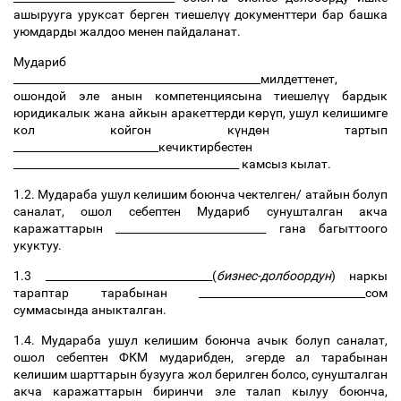
ашырууга
уруксат
берген
тиешел
үү
документтери
бар
башка
уюмдарды
жалдоо
менен
пайдаланат
.
Мудариб
______________________________________________
милдеттенет
,
ошондой
эле
анын
компетенциясына
тиешел
үү
бардык
юридикалык
жана
айкын
аракеттерди
к
ө
р
ү
п
,
ушул
келишимге
кол
койгон
к
ү
нд
ө
н
тартып
___________________________
кечиктирбестен
__________________________________________
камсыз
кылат
.
1.2.
Мудараба
ушул
келишим
боюнча
чектелген
/
атайын
болуп
саналат
,
ошол
себептен
Мудариб
сунушталган
акча
каражаттарын
____________________________
гана
багыттоого
укуктуу
.
1.3 _______________________________(
бизнес
-
долбоордун
)
наркы
тараптар
тарабынан
_______________________________
сом
суммасында
аныкталган
.
1.4.
Мудараба
ушул
келишим
боюнча
ачык
болуп
саналат
,
ошол
себептен
ФКМ
мударибден
,
эгерде
ал
тарабынан
келишим
шарттарын
бузууга
жол
берилген
болсо
,
сунушталган
акча
каражаттарын
биринчи
эле
талап
кылуу
боюнча
,