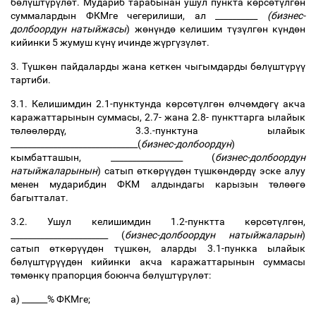
б
ө
л
ү
шт
ү
р
ү
л
ө
т
.
Мудариб
тарабынан
ушул
пункта
к
ө
рс
ө
т
ү
лг
ө
н
суммалардын
ФКМге
чегерилиши
,
ал
__________
(
бизнес
-
долбоордун
натыйжасы
)
ж
ө
н
ү
нд
ө
келишим
т
ү
з
ү
лг
ө
н
к
ү
нд
ө
н
кийинки
5
жумуш
к
ү
н
ү
ичинде
ж
ү
рг
ү
з
ү
л
ө
т
.
3.
Т
ү
шк
ө
н
пайдаларды
жана
кеткен
чыгымдарды
б
ө
л
ү
шт
ү
р
үү
тартиби
.
3.1.
Келишимдин
2.1-
пунктунда
к
ө
рс
ө
т
ү
лг
ө
н
ө
лч
ө
мд
ө
г
ү
акча
каражаттарынын
суммасы
, 2.7-
жана
2.8-
пункттарга
ылайык
т
ө
л
өө
л
ө
рд
ү
, 3.3.-
пунктуна
ылайык
______________________________(
бизнес
-
долбоордун
)
кымбатташын
, _________________ (
бизнес
-
долбоордун
натыйжаларынын
)
сатып
ө
тк
ө
р
үү
д
ө
н
т
ү
шк
ө
нд
ө
рд
ү
эске
алуу
менен
мударибдин
ФКМ
алдындагы
карызын
т
ө
л
өө
г
ө
багытталат
.
3.2.
Ушул
келишимдин
1.2-
пунктта
к
ө
рс
ө
т
ү
лг
ө
н
,
_______________________ (
бизнес
-
долбоордун
натыйжаларын
)
сатып
ө
тк
ө
р
үү
д
ө
н
т
ү
шк
ө
н
,
аларды
3.1-
пункка
ылайык
б
ө
л
ү
шт
ү
р
үү
д
ө
н
кийинки
акча
каражаттарынын
суммасы
т
ө
м
ө
нк
ү
прапорция
боюнча
б
ө
л
ү
шт
ү
р
ү
л
ө
т
:
а
) ______%
ФКМге
;