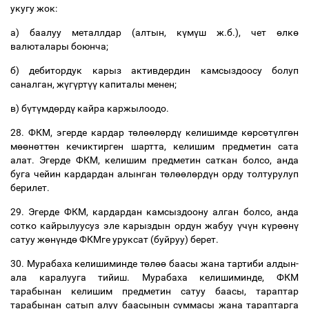
укугу
жок
:
а
)
баалуу
металлдар
(
алтын
,
к
ү
м
ү
ш
ж
.
б
.),
чет
ө
лк
ө
валюталары
боюнча
;
б
)
дебитордук
карыз
активдердин
камсыздоосу
болуп
саналган
,
ж
ү
г
ү
рт
үү
капиталы
менен
;
в
)
б
ү
т
ү
мд
ө
рд
ү
кайра
каржылоодо
.
28.
ФКМ
,
эгерде
кардар
т
ө
л
өө
л
ө
рд
ү
келишимде
к
ө
рс
ө
т
ү
лг
ө
н
м
өө
н
ө
тт
ө
н
кечиктирген
шартта
,
келишим
предметин
сата
алат
.
Эгерде
ФКМ
,
келишим
предметин
саткан
болсо
,
анда
буга
чейин
кардардан
алынган
т
ө
л
өө
л
ө
рд
ү
н
орду
толтурулуп
берилет
.
29.
Эгерде
ФКМ
,
кардардан
камсыздоону
алган
болсо
,
анда
сотко
кайрылуусуз
эле
карыздын
ордун
жабуу
ү
ч
ү
н
к
ү
р
өө
н
ү
сатуу
ж
ө
н
ү
нд
ө
ФКМге
уруксат
(
буйруу
)
берет
.
30.
Мурабаха
келишиминде
т
ө
л
өө
баасы
жана
тартиби
алдын
-
ала
каралууга
тийиш
.
Мурабаха
келишиминде
,
ФКМ
тарабынан
келишим
предметин
сатуу
баасы
,
тараптар
тарабынан
сатып
алуу
баасынын
суммасы
жана
тараптарга