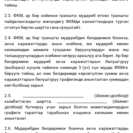
тийиш
.
2.3.
ФКМ
,
ар
бир
кийинки
траншты
мудариб
ө
тк
ө
н
траншты
пайдалангандыгы
ж
ө
н
ү
нд
ө
г
ү
ФКМди
канааттандыра
турган
отчетун
берген
шартта
гана
сунуштайт
.
2.4.
ФКМ
,
ар
бир
траншты
мударибдин
билдирмеси
боюнча
,
акча
каражаттарды
анын
эсебине
,
же
мудариб
менен
келишимдик
мамиле
т
ү
з
ү
шк
ө
н
бер
үү
ч
ү
л
ө
рд
ү
н
жана
иш
тапшыруучулардын
эсебине
чегер
үү
аркылуу
ага
берет
.
Ар
бир
билдирмени
мудариб
акча
каражаттарын
б
ө
л
ү
шт
ү
р
үү
(
выборка
)
к
ү
н
ү
н
ө
чейинки
кеминде
3 (
ү
ч
)
к
ү
н
мурда
ФКМге
бер
үү
г
ө
тийиш
,
ал
эми
билдирмеде
к
ө
рс
ө
т
ү
лг
ө
н
сумма
акча
каражаттарын
б
ө
л
ү
шт
ү
р
үү
графигинде
аныкталган
суммадан
к
ө
п
болбошу
зарыл
.
2.5. __________________________________ (
бизнес
-
долбоор
)
кымбаттаган
шартта
, ____________________________ (
бизнес
-
долбоор
)
б
ү
тк
ө
р
үү
ү
ч
ү
н
зарыл
болгон
инвестициялардын
графиги
тараптар
тарабынан
кошумча
келишим
менен
аныкталат
.
2.6.
Мударибдин
билдирмеси
боюнча
акча
каражаттарды