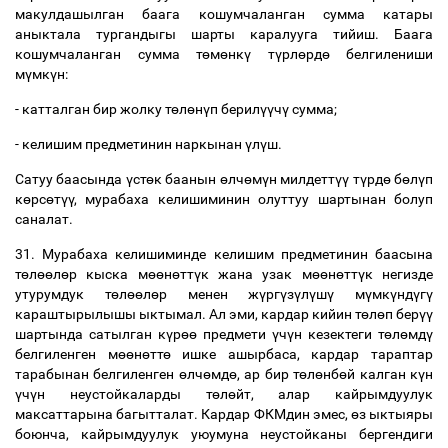
макулдашылган
баага
кошумчаланган
сумма
катары
аныктала
тургандыгы
шарты
каралууга
тийиш
.
Баага
кошумчаланган
сумма
т
ө
м
ө
нк
ү
т
ү
рл
ө
рд
ө
белгилениши
м
ү
мк
ү
н
:
-
катталган
бир
жолку
т
ө
л
ө
н
ү
п
берил
үү
ч
ү
сумма
;
-
келишим
предметинин
наркынан
ү
л
ү
ш
.
Сатуу
баасында
ү
ст
ө
к
баанын
ө
лч
ө
м
ү
н
милдетт
үү
т
ү
рд
ө
б
ө
л
ү
п
к
ө
рс
ө
т
үү
,
мурабаха
келишиминин
олуттуу
шартынан
болуп
саналат
.
31.
Мурабаха
келишиминде
келишим
предметинин
баасына
т
ө
л
өө
л
ө
р
кыска
м
өө
н
ө
тт
ү
к
жана
узак
м
өө
н
ө
тт
ү
к
негизде
утурумдук
т
ө
л
өө
л
ө
р
менен
ж
ү
рг
ү
з
ү
л
ү
ш
ү
м
ү
мк
ү
нд
ү
г
ү
караштырылышы
ыктымал
.
Ал
эми
,
кардар
кийин
т
ө
л
ө
п
бер
үү
шартында
сатылган
к
ү
р
өө
предмети
ү
ч
ү
н
кезектеги
т
ө
л
ө
мд
ү
белгиленген
м
өө
н
ө
тт
ө
ишке
ашырбаса
,
кардар
тараптар
тарабынан
белгиленген
ө
лч
ө
мд
ө
,
ар
бир
т
ө
л
ө
нб
ө
й
калган
к
ү
н
ү
ч
ү
н
неустойкаларды
т
ө
л
ө
йт
,
алар
кайрымдуулук
максаттарына
багытталат
.
Кардар
ФКМдин
эмес
,
ө
з
ыктыяры
боюнча
,
кайрымдуулук
уюумуна
неустойканы
бергендиги