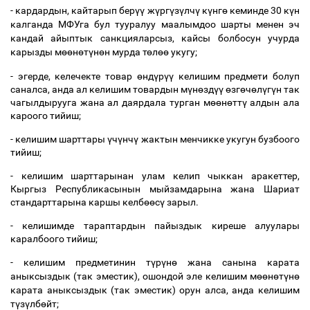
-
кардардын
,
кайтарып
бер
үү
ж
ү
рг
ү
з
ү
лч
ү
к
ү
нг
ө
кеминде
30
к
ү
н
калганда
МФУга
бул
тууралуу
маалымдоо
шарты
менен
эч
кандай
айыптык
санкцияларсыз
,
кайсы
болбосун
учурда
карызды
м
өө
н
ө
т
ү
н
ө
н
мурда
т
ө
л
өө
укугу
;
-
эгерде
,
келечекте
товар
ө
нд
ү
р
үү
келишим
предмети
болуп
саналса
,
анда
ал
келишим
товардын
м
ү
н
ө
зд
үү
ө
зг
ө
ч
ө
л
ү
г
ү
н
так
чагылдырууга
жана
ал
даярдала
турган
м
өө
н
ө
тт
ү
алдын
ала
кароого
тийиш
;
-
келишим
шарттары
ү
ч
ү
нч
ү
жактын
менчикке
укугун
бузбоого
тийиш
;
-
келишим
шарттарынан
улам
келип
чыккан
аракеттер
,
Кыргыз
Республикасынын
мыйзамдарына
жана
Шариат
стандарттарына
каршы
келб
өө
с
ү
зарыл
.
-
келишимде
тараптардын
пайыздык
киреше
алуулары
каралбоого
тийиш
;
-
келишим
предметинин
т
ү
р
ү
н
ө
жана
санына
карата
аныксыздык
(
так
эместик
),
ошондой
эле
келишим
м
өө
н
ө
т
ү
н
ө
карата
аныксыздык
(
так
эместик
)
орун
алса
,
анда
келишим
т
ү
з
ү
лб
ө
йт
;