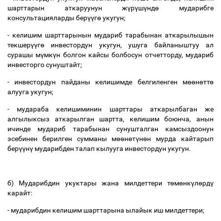
шарттарын
аткаруунун
ж
ү
р
ү
ш
ү
нд
ө
мударибге
консультацияларды
бер
үү
г
ө
укугун
;
-
келишим
шарттарынын
мудариб
тарабынан
аткарылышын
текшер
үү
г
ө
инвестордун
укугун
,
ушуга
байланыштуу
ал
сурашы
м
ү
мк
ү
н
болгон
кайсы
болбосун
отчетторду
,
мудариб
инвесторго
сунуштайт
;
-
инвестордун
пайданы
келишимде
белгиленген
м
өө
н
ө
тт
ө
алууга
укугун
;
-
мудараба
келишиминин
шарттары
аткарылбаган
же
алгылыксыз
аткарылган
шартта
,
келишим
боюнча
,
анын
ичинде
мудариб
тарабынан
сунушталган
камсыздоонун
эсебинен
берилген
сумманы
м
өө
н
ө
т
ү
н
ө
н
мурда
кайтарып
бер
үү
н
ү
мударибден
талап
кылууга
инвестордун
укугун
.
б
)
Мударибдин
укуктары
жана
милдеттери
т
ө
м
ө
нк
ү
л
ө
рд
ү
карайт
:
-
мударибдин
келишим
шарттарына
ылайык
иш
милдеттери
;