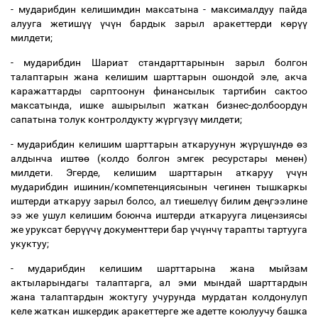
-
мударибдин
келишимдин
максатына
-
максималдуу
пайда
алууга
жетиш
үү
ү
ч
ү
н
бардык
зарыл
аракеттерди
к
ө
р
үү
милдети
;
-
мударибдин
Шариат
стандарттарынын
зарыл
болгон
талаптарын
жана
келишим
шарттарын
ошондой
эле
,
акча
каражаттарды
сарптоонун
финансылык
тартибин
сактоо
максатында
,
ишке
ашырылып
жаткан
бизнес
-
долбоордун
сапатына
толук
контролдукту
ж
ү
рг
ү
з
үү
милдети
;
-
мударибдин
келишим
шарттарын
аткаруунун
ж
ү
р
ү
ш
ү
нд
ө
ө
з
алдынча
ишт
өө
(
колдо
болгон
эмгек
ресурстары
менен
)
милдети
.
Эгерде
,
келишим
шарттарын
аткаруу
ү
ч
ү
н
мударибдин
ишинин
/
компетенциясынын
чегинен
тышкаркы
иштерди
аткаруу
зарыл
болсо
,
ал
тиешел
үү
билим
де
ң
гээлине
ээ
же
ушул
келишим
боюнча
иштерди
аткарууга
лицензиясы
же
уруксат
бер
үү
ч
ү
документтери
бар
ү
ч
ү
нч
ү
тарапты
тартууга
укуктуу
;
-
мударибдин
келишим
шарттарына
жана
мыйзам
актыларындагы
талаптарга
,
ал
эми
мындай
шарттардын
жана
талаптардын
жоктугу
учурунда
мурдатан
колдонулуп
келе
жаткан
ишкердик
аракеттерге
же
адетте
коюлуучу
башка