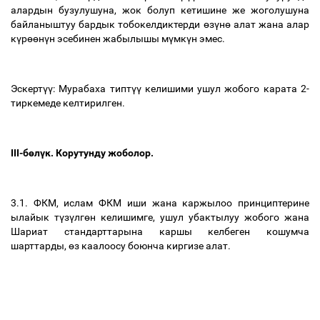
алардын
бузулушуна
,
жок
болуп
кетишине
же
жоголушуна
байланыштуу
бардык
тобокелдиктерди
ө
з
ү
н
ө
алат
жана
алар
к
ү
р
өө
н
ү
н
эсебинен
жабылышы
м
ү
мк
ү
н
эмес
.
Эскерт
үү
:
Мурабаха
типт
үү
келишими
ушул
жобого
карата
2-
тиркемеде
келтирилген
.
III-
б
ө
л
ү
к
.
Корутунду
жоболор
.
3.1.
ФКМ
,
ислам
ФКМ
иши
жана
каржылоо
принциптерине
ылайык
т
ү
з
ү
лг
ө
н
келишимге
,
ушул
убактылуу
жобого
жана
Шариат
стандарттарына
каршы
келбеген
кошумча
шарттарды
,
ө
з
каалоосу
боюнча
киргизе
алат
.