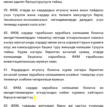
менен
адилет
б
ө
л
ү
шт
ү
р
ү
л
үү
г
ө
тийиш
.
39.
ФКМ
,
эгерде
ал
кардардын
ө
т
ү
н
ү
ч
ү
жана
анын
пайдасы
ү
ч
ү
н
т
ү
з
ү
лс
ө
жана
кардар
ага
т
ө
л
өө
г
ө
макулдугун
берсе
,
техникалык
-
экономикалык
негиздемелерди
даярдоо
ү
ч
ү
н
т
ө
л
ө
мд
ү
кармап
кала
алат
.
40.
ФКМ
,
кардар
тарабынан
мурабаха
келишими
боюнча
милдеттенмелердин
тиешел
үү
негизде
аткарылышын
камсыз
кылуу
максатында
,
кардар
менен
акча
каражаттарын
к
ү
р
өө
г
ө
алуу
же
камсыздоонун
башка
т
ү
р
ү
ж
ө
н
ү
нд
ө
келишим
т
ү
з
үү
г
ө
тийиш
.
К
ү
р
өө
катары
берилген
акчалай
сумма
,
эгерде
келишимде
башкасы
каралбаса
,
ФКМ
тарабынан
инвестицияланышы
м
ү
мк
ү
н
эмес
.
41.
Кардардын
ө
т
ү
н
ү
ч
ү
боюнча
к
ү
р
өө
катары
берилген
акчалай
сумма
мурабаха
келишимине
ылайык
товарлар
ү
ч
ү
н
т
ө
л
өө
н
ү
н
эсебине
чегерилиши
м
ү
мк
ү
н
.
42.
ФКМ
,
кардар
мурабаха
келишими
боюнча
ө
з
милдеттенмелерин
аткаргандан
кийин
к
ү
р
өө
н
ү
кайтарып
бер
үү
г
ө
милдетт
үү
.
43.
ФКМ
,
товарды
жеткирип
бер
үү
же
сактоо
учурунда