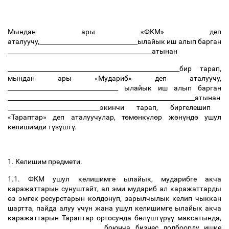
Мындан
ары
«ФКМ»
деп
аталуучу
,________________________________
ылайык
иш
алып
барган
_______________________________________________
атынан
________________________________________________________
бир
тарап
,
мындан
ары
«Мудариб»
деп
аталуучу
,
____________________________________
ылайык
иш
алып
барган
_____________________________________________________________
атынан
______________________________
экинчи
тарап
,
биргелешип
«Тараптар»
деп
аталуучулар
,
т
ө
м
ө
нк
ү
л
ө
р
ж
ө
н
ү
нд
ө
ушул
келишимди
т
ү
з
ү
шт
ү
.
1.
Келишим
предмети
.
1.1.
ФКМ
ушул
келишимге
ылайык
,
мударибге
акча
каражаттарын
сунуштайт
,
ал
эми
мудариб
ал
каражаттарды
ө
з
эмгек
ресурстарын
колдонуп
,
зарылчылык
келип
чыккан
шартта
,
пайда
алуу
ү
ч
ү
н
жана
ушул
келишимге
ылайык
акча
каражаттарын
Тараптар
ортосунда
б
ө
л
ү
шт
ү
р
үү
максатында
,
______________________________
боюнча
бизнес
долбоорду
ишке