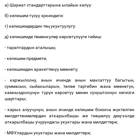
а
)
Шариат
стандарттарына
ылайык
кел
үү
:
б
)
келишим
т
ү
з
үү
эркиндиги
:
г
)
келишимдердин
те
ң
укуктуулугу
:
д
)
келишимде
т
ө
м
ө
нк
ү
л
ө
р
к
ө
рс
ө
т
ү
л
үү
г
ө
тийиш
:
-
тараптардын
аталышы
;
-
келишим
предмети
;
-
келишимдин
аракеттен
үү
м
өө
н
ө
т
ү
;
-
каржылоону
,
анын
ичинде
анын
максаттуу
багытын
,
суммасын
,
сыйакыларын
,
т
ө
л
өө
тартибин
жана
м
өө
н
ө
т
ү
н
,
камсыздоосунун
т
ү
р
ү
н
к
ө
рс
ө
т
үү
менен
сунуштоонун
негизги
шарттары
;
-
карыз
алуучунун
,
анын
ичинде
келишим
боюнча
ж
ү
кт
ө
лг
ө
н
милдеттенмелердин
аткарылбашы
же
тиешел
үү
де
ң
гээлде
аткарылбашы
учурундагы
укуктары
жана
милдеттери
;
-
МФУлардын
укуктары
жана
милдеттери
;