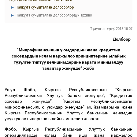
Талкууга сунушталган долбоорлор
Талкууга сунушталган долбоорлордун архиви
Түзүлгөн күнү: 2013-10-07
Долбоор
“Микрофинансылык
уюмдардын
жана
кредиттик
союздардын
ислам
каржылоо
принциптерине
ылайык
т
ү
з
ү
лг
ө
н
типт
үү
келишимдерине
карата
минималдуу
талаптар
ж
ө
н
ү
нд
ө
”
жобо
Ушул
Жобо
,
Кыргыз
Республикасынын
"
Кыргыз
Республикасынын
Улуттук
банкы
ж
ө
н
ү
нд
ө
",
“Кредиттик
союздар
ж
ө
н
ү
нд
ө
”
,
“Кыргыз
Республикасындагы
микрофинансылык
уюмдар
ж
ө
н
ү
нд
ө
”
мыйзамдарына
жана
Кыргыз
Республикасынын
Улуттук
банкынын
ченемдик
укуктук
актыларына
ылайык
иштелип
чыккан
.
Жобо
,
Кыргыз
Республикасынын
Улуттук
банкынын
операцияларды
ислам
банк
иши
жана
каржылоо