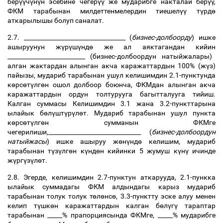
бер
үү
ч
ү
н
ү
н
эсебине
чегер
үү
же
мударибге
накталай
бер
үү
,
ФКМ
тарабынан
милдеттенмелердин
тиешел
үү
т
ү
рд
ө
аткарылышы
болуп
саналат
.
2.7. __________________________________ (
бизнес
-
долбоорду
)
ишке
ашыруунун
ж
ү
р
ү
ш
ү
нд
ө
же
ал
аяктагандан
кийин
__________________________ (
бизнес
-
долбоордун
натыйжалары
)
алган
жактардан
алынган
акча
каражаттардын
100% (
ж
ү
з
)
пайызы
,
мудариб
тарабынан
ушул
келишимдин
2.1-
пунктунда
к
ө
рс
ө
т
ү
лг
ө
н
ошол
долбоор
боюнча
,
ФКМдан
алынган
акча
каражаттардын
ордун
толтурууга
багытталууга
тийиш
.
Калган
суммасы
Келишимдин
3.1
жана
3.2-
пункттарына
ылайык
б
ө
л
ү
шт
ү
р
ү
л
ө
т
.
Мудариб
тарабынан
ушул
пункта
к
ө
рс
ө
т
ү
лг
ө
н
сумманын
ФКМге
чегерилиши
,_______________________________ (
бизнес
-
долбоордун
натыйжасы
)
ишке
ашыруу
ж
ө
н
ү
нд
ө
келишим
,
мудариб
тарабынан
т
ү
з
ү
лг
ө
н
к
ү
нд
ө
н
кийинки
5
жумуш
к
ү
н
ү
ичинде
ж
ү
рг
ү
з
ү
л
ө
т
.
2.8.
Эгерде
,
келишимдин
2.7-
пунктун
аткарууда
, 2.1-
пункка
ылайык
суммадагы
ФКМ
алдындагы
карыз
мудариб
тарабынан
толук
толук
т
ө
л
ө
нс
ө
, 3.3-
пунктту
эске
алуу
менен
келип
т
ү
шк
ө
н
каражаттардын
калган
б
ө
л
ү
г
ү
тараптар
тарабынан
_____%
прапорциясында
ФКМге
, _____%
мударибге