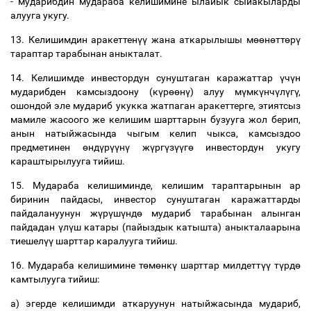
-
мударибдин
мудараба
келишимине
ылайык
сыйакыларды
алууга
укугу
.
13.
Келишимдин
аракеттен
үү
жана
аткарылышы
м
өө
н
ө
тт
ө
р
ү
тараптар
тарабынан
аныкталат
.
14.
Келишимде
инвестордун
сунуштаган
каражаттар
ү
ч
ү
н
мударибден
камсыздоону
(
к
ү
р
өө
н
ү
)
алуу
м
ү
мк
ү
нч
ү
л
ү
г
ү
,
ошондой
эле
мудариб
укукка
жатпаган
аракеттерге
,
этиятсыз
мамиле
жасоого
же
келишим
шарттарын
бузууга
жол
берип
,
анын
натыйжасында
чыгым
келип
чыкса
,
камсыздоо
предметинен
ө
нд
ү
р
үү
н
ү
ж
ү
рг
ү
з
үү
г
ө
инвестордун
укугу
караштырылууга
тийиш
.
15.
Мудараба
келишиминде
,
келишим
тараптарынын
ар
биринин
пайдасы
,
инвестор
сунуштаган
каражаттарды
пайдалануунун
ж
ү
р
ү
ш
ү
нд
ө
мудариб
тарабынан
алынган
пайдадан
ү
л
ү
ш
катары
(
пайыздык
катышта
)
аныкталаарына
тиешел
үү
шарттар
каралууга
тийиш
.
16.
Мудараба
келишимине
т
ө
м
ө
нк
ү
шарттар
милдетт
үү
т
ү
рд
ө
камтылууга
тийиш
:
а
)
эгерде
келишимди
аткаруунун
натыйжасында
мудариб
,