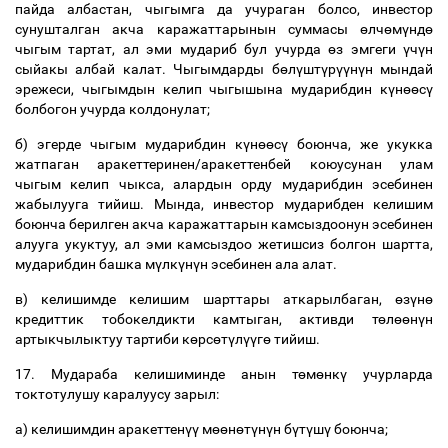
пайда
албастан
,
чыгымга
да
учураган
болсо
,
инвестор
сунушталган
акча
каражаттарынын
суммасы
ө
лч
ө
м
ү
нд
ө
чыгым
тартат
,
ал
эми
мудариб
бул
учурда
ө
з
эмгеги
ү
ч
ү
н
сыйакы
албай
калат
.
Чыгымдарды
б
ө
л
ү
шт
ү
р
үү
н
ү
н
мындай
эрежеси
,
чыгымдын
келип
чыгышына
мударибдин
к
ү
н
өө
с
ү
болбогон
учурда
колдонулат
;
б
)
эгерде
чыгым
мударибдин
к
ү
н
өө
с
ү
боюнча
,
же
укукка
жатпаган
аракеттеринен
/
аракеттенбей
коюусунан
улам
чыгым
келип
чыкса
,
алардын
орду
мударибдин
эсебинен
жабылууга
тийиш
.
Мында
,
инвестор
мударибден
келишим
боюнча
берилген
акча
каражаттарын
камсыздоонун
эсебинен
алууга
укуктуу
,
ал
эми
камсыздоо
жетишсиз
болгон
шартта
,
мударибдин
башка
м
ү
лк
ү
н
ү
н
эсебинен
ала
алат
.
в
)
келишимде
келишим
шарттары
аткарылбаган
,
ө
з
ү
н
ө
кредиттик
тобокелдикти
камтыган
,
активди
т
ө
л
өө
н
ү
н
артыкчылыктуу
тартиби
к
ө
рс
ө
т
ү
л
үү
г
ө
тийиш
.
17.
Мудараба
келишиминде
анын
т
ө
м
ө
нк
ү
учурларда
токтотулушу
каралуусу
зарыл
:
а
)
келишимдин
аракеттен
үү
м
өө
н
ө
т
ү
н
ү
н
б
ү
т
ү
ш
ү
боюнча
;