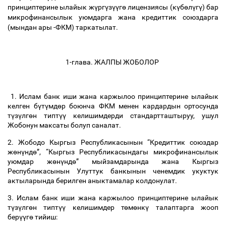
принциптерине
ылайык
ж
ү
рг
ү
з
үү
г
ө
лицензиясы
(
к
ү
б
ө
л
ү
г
ү
)
бар
микрофинансылык
уюмдарга
жана
кредиттик
союздарга
(
мындан
ары
-
ФКМ
)
таркатылат
.
1-
глава
.
ЖАЛПЫ
ЖОБОЛОР
1.
Ислам
банк
иши
жана
каржылоо
принциптерине
ылайык
келген
б
ү
т
ү
мд
ө
р
боюнча
ФКМ
менен
кардардын
ортосунда
т
ү
з
ү
лг
ө
н
типт
үү
келишимдерди
стандартташтыруу
,
ушул
Жобонун
максаты
болуп
саналат
.
2.
Жободо
Кыргыз
Республикасынын
“Кредиттик
союздар
ж
ө
н
ү
нд
ө
”
,
“Кыргыз
Республикасындагы
микрофинансылык
уюмдар
ж
ө
н
ү
нд
ө
”
мыйзамдарында
жана
Кыргыз
Республикасынын
Улуттук
банкынын
ченемдик
укуктук
актыларында
берилген
аныктамалар
колдонулат
.
3.
Ислам
банк
иши
жана
каржылоо
принциптерине
ылайык
т
ү
з
ү
лг
ө
н
типт
үү
келишимдер
т
ө
м
ө
нк
ү
талаптарга
жооп
бер
үү
г
ө
тийиш
: