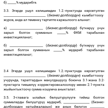
б
) ______%
мударибге
.
3.3.
Эгерде
ушул
келишимдин
1.2.-
пунктунда
к
ө
рс
ө
т
ү
лг
ө
н
_____________________________ (
бизнес
-
долбоордун
)
кымбаттоосу
ж
ү
рс
ө
,
анда
ал
т
ө
м
ө
нк
ү
тартипте
каржылоого
алынат
:
а
) _______________________ (
бизнес
-
долбоорду
)
б
ү
тк
ө
р
үү
ү
ч
ү
н
зарыл
болгон
сумманын
______%
ФКМ
тарабынан
инвестицияланат
;
б
)
_______________________ (
бизнес
-
долбоорду
)
б
ү
тк
ө
р
үү
ү
ч
ү
н
зарыл
болгон
сумманын
______%
мудариб
тарабынан
инвестицияланат
;
3.4
Эгерде
ушул
келишимдин
1.2.-
пунктунда
к
ө
рс
ө
т
ү
лг
ө
н
_____________________________ (
бизнес
-
долбоордун
)
кымбаттоосу
учурунда
,
тараптардын
макулдашуусу
боюнча
3.1-
жана
3.2-
пунктарга
тиешел
үү
корректировкалоолору
менен
2.1-
пункта
жыйынтыктоочу
сумма
кошумча
аныкталат
.
3.5. 3-
главага
ылайык
б
ө
л
ү
шт
ү
р
ү
л
үү
г
ө
тийиш
болгон
суммаларды
б
ө
л
ү
шт
ү
р
үү
мудариб
, __________________ (
бизнес
-
долбоордун
натыйжаларын
)
же
анын
б
ө
л
ү
г
ү
н
__________