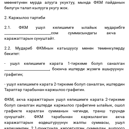
м
өө
н
ө
т
ү
н
ө
н
мурда
алууга
укуктуу
,
мында
ФКМ
пайданын
б
ө
л
ү
г
ү
н
талап
кылууга
укугу
жок
.
2.
Каржылоо
тартиби
2.1.
ФКМ
ушул
келишимге
ылайык
мударибге
___________________________
сом
суммасындагы
акча
каражаттарын
сунуштайт
.
2.2.
Мудариб
ФКМнын
катышуусу
менен
т
ө
м
ө
нк
ү
л
ө
рд
ү
бекитет
:
-
ушул
келишимге
карата
1-
тиркеме
болуп
саналган
__________________________,
боюнча
иштерди
ж
ү
з
ө
г
ө
ашыруунун
графигин
;
-
ушул
келишимге
карата
2-
тиркеме
болуп
саналган
,
иштердин
Тараптар
тарабынан
каржылоо
графигин
.
ФКМ
,
акча
каражттарын
ушул
келишимге
карата
2-
тиркеме
болуп
саналган
иштерди
каржылоо
графигине
ылайык
,
ошол
графикте
каралган
сумманын
чегинде
,
транш
т
ү
р
ү
нд
ө
сунуштайт
.
ФКМ
тарабынан
каржыланган
акча
каражаттарын
ө
зд
ө
шт
ү
р
үү
н
ү
н
жалпы
суммасы
,
ушул
келишимдин
2.1-
пунктунда
к
ө
рс
ө
т
ү
лг
ө
н
суммадан
ашпоого