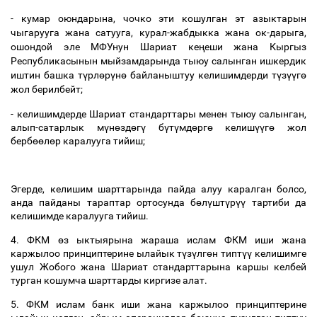
-
кумар
оюндарына
,
чочко
эти
кошулган
эт
азыктарын
чыгарууга
жана
сатууга
,
курал
-
жабдыкка
жана
ок
-
дарыга
,
ошондой
эле
МФУнун
Шариат
ке
ң
еши
жана
Кыргыз
Республикасынын
мыйзамдарында
тыюу
салынган
ишкердик
иштин
башка
т
ү
рл
ө
р
ү
н
ө
байланыштуу
келишимдерди
т
ү
з
үү
г
ө
жол
берилбейт
;
-
келишимдерде
Шариат
стандарттары
менен
тыюу
салынган
,
алып
-
сатарлык
м
ү
н
ө
зд
ө
г
ү
б
ү
т
ү
мд
ө
рг
ө
келиш
үү
г
ө
жол
берб
өө
л
ө
р
каралууга
тийиш
;
Эгерде
,
келишим
шарттарында
пайда
алуу
каралган
болсо
,
анда
пайданы
тараптар
ортосунда
б
ө
л
ү
шт
ү
р
үү
тартиби
да
келишимде
каралууга
тийиш
.
4.
ФКМ
ө
з
ыктыярына
жараша
ислам
ФКМ
иши
жана
каржылоо
принциптерине
ылайык
т
ү
з
ү
лг
ө
н
типт
үү
келишимге
ушул
Жобого
жана
Шариат
стандарттарына
каршы
келбей
турган
кошумча
шарттарды
киргизе
алат
.
5.
ФКМ
ислам
банк
иши
жана
каржылоо
принциптерине