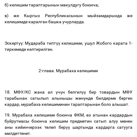
б
)
келишим
тараптарынын
макулдугу
боюнча
;
в
)
же
Кыргыз
Республикасынын
мыйзамдарында
же
келишимде
каралган
башка
учурларда
.
Эскерт
үү
:
Мудараба
типт
үү
келишими
,
ушул
Жобого
карата
1-
тиркемеде
келтирилген
.
2-
глава
.
Мурабаха
келишими
18.
МФУ
/
КС
жана
ал
ү
ч
ү
н
белгил
үү
бир
товардын
МФУ
тарабынан
сатылып
алынышы
ж
ө
н
ү
нд
ө
билдирме
берген
кардар
,
мурабаха
келишиминин
тараптарынан
боло
алышат
.
19.
Мурабаха
келишими
боюнча
ФКМ
,
ө
з
атынан
кардардын
буйрутмасы
боюнча
келишим
предметин
сатып
алуу
менен
аны
кийинчерээк
т
ө
л
ө
п
бер
үү
шартында
кардарга
сатууга
милдеттенет
.