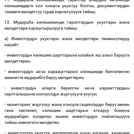
келишимдерге
кол
коюуга
укуктуу
болгон
,
документтердин
тизмеги
милдетт
үү
т
ү
рд
ө
к
ө
рс
ө
т
ү
л
үү
г
ө
тийиш
.
12.
Мудараба
келишиминде
тараптардын
укуктары
жана
милдеттери
караштырылууга
тийиш
:
а
)
Инвестордун
укуктары
жана
милдеттери
т
ө
м
ө
нк
ү
л
ө
рд
ү
карайт
:
-
инвестордун
келишим
шарттарына
ылайык
иш
алып
барууга
милдеттерин
.
-
инвестордун
акча
каражаттарын
келишимде
белгиленген
м
өө
н
ө
тт
ө
мударибге
бер
үү
милдеттерин
;
-
инвестордун
аларга
берилген
акча
каражттардын
сарпталышына
контролдук
ж
ү
рг
ү
з
үү
г
ө
укугун
;
-
мониторинг
ж
ү
рг
ү
з
үү
жана
консультацияларды
бер
үү
менен
гана
чектелип
,
келишим
шарттарын
аткаруу
боюнча
мударибдин
к
ү
нд
ө
л
ү
к
ишине
инвестордун
кийлигиш
үү
г
ө
тийиш
эмеситиги
милдетин
;
-
инвестордун
укуктук
маселелерди
кошо
алганда
,
келишим