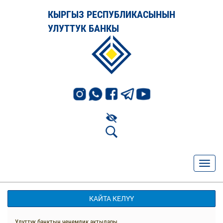
КЫРГЫЗ РЕСПУБЛИКАСЫНЫН
УЛУТТУК БАНКЫ
КАЙТА КЕЛҮҮ
Улуттук банктын ченемдик актылары