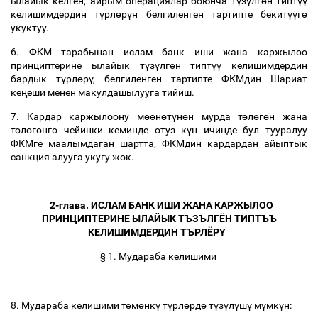
ылайык
келген
,
айрым
операциялар
боюнча
т
ү
з
ү
лг
ө
н
типт
үү
келишимдердин
т
ү
рл
ө
р
ү
н
белгиленген
тартипте
бекит
үү
г
ө
укуктуу
.
6.
ФКМ
тарабынан
ислам
банк
иши
жана
каржылоо
принциптерине
ылайык
т
ү
з
ү
лг
ө
н
типт
үү
келишимдердин
бардык
т
ү
рл
ө
р
ү
,
белгиленген
тартипте
ФКМдин
Шариат
ке
ң
еши
менен
макулдашылууга
тийиш
.
7.
Кардар
каржылоону
м
өө
н
ө
т
ү
н
ө
н
мурда
т
ө
л
ө
г
ө
н
жана
т
ө
л
ө
г
ө
нг
ө
чейинки
кеминде
отуз
к
ү
н
ичинде
бул
тууралуу
ФКМге
маалымдаган
шартта
,
ФКМдин
кардардан
айыптык
санкция
алууга
укугу
жок
.
2-
глава
.
ИСЛАМ
БАНК
ИШИ
ЖАНА
КАРЖЫЛОО
ПРИНЦИПТЕРИНЕ
ЫЛАЙЫК
ТЪЗЪЛГЁН
ТИПТЪЪ
КЕЛИШИМДЕРДИН
ТЪРЛЁР
Ү
1.
Мудараба
келишими
§
8.
Мудараба
келишими
т
ө
м
ө
нк
ү
т
ү
рл
ө
рд
ө
т
ү
з
ү
л
ү
ш
ү
м
ү
мк
ү
н
: