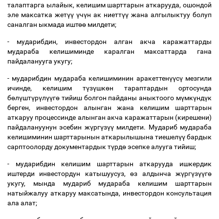
талаптарга
ылайык
,
келишим
шарттарын
аткарууда
,
ошондой
эле
максатка
жет
үү
ү
ч
ү
н
ак
ниетт
үү
жана
алгылыктуу
болуп
саналган
ыкмада
ишт
өө
милдети
;
-
мударибдин
,
инвестордон
алган
акча
каражаттарды
мудараба
келишиминде
каралган
максаттарда
гана
пайдаланууга
укугу
;
-
мударибдин
мудараба
келишиминин
аракеттен
үү
с
ү
мезгили
ичинде
,
келишим
т
ү
з
ү
шк
ө
н
тараптардын
ортосунда
б
ө
л
ү
шт
ү
р
ү
л
үү
г
ө
тийиш
болгон
пайданы
аныктоого
м
ү
мк
ү
нд
ү
к
берген
,
инвестордон
алынган
жана
келишим
шарттарын
аткаруу
процессинде
алынган
акча
каражаттарын
(
кирешени
)
пайдалануунун
эсебин
ж
ү
рг
ү
з
үү
милдети
.
Мудариб
мудараба
келишиминин
шарттарынын
аткарылышына
тиешел
үү
бардык
сарптоолорду
документардык
т
ү
рд
ө
эсепке
алууга
тийиш
;
-
мударибдин
келишим
шарттарын
аткарууда
ишкердик
иштерди
инвестордун
катышуусуз
,
ө
з
алдынча
ж
ү
рг
ү
з
үү
г
ө
укугу
,
мында
мудариб
мудараба
келишим
шарттарын
натыйжалуу
аткаруу
максатында
,
инвестордон
консультация
ала
алат
;