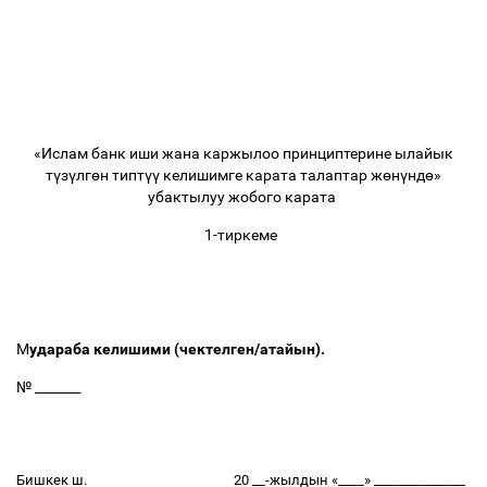
«Ислам
банк
иши
жана
каржылоо принциптерине
ылайык
т
ү
з
ү
лг
ө
н
типт
үү
келишимге
карата
талаптар
ж
ө
н
ү
нд
ө
»
убактылуу
жобого
карата
1-
тиркеме
М
удараба
келишими
(
чектелген
/
атайын
).
№
_______
Бишкек
ш
.
20 __-
жылдын
«
____
»
______________