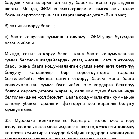
бардык
чыгашаларын
ал
сатуу
баасына
кошо
тургандыгы
шарты
.
Мында
,
ФКМ
кызматкерлеринин
эмгек
акы
т
ө
л
өө
боюнча
сарптоолор
чыгашаларга
чегерил
үү
г
ө
тийиш
эмес
;
б
)
сатып
ө
тк
ө
р
үү
баасы
;
в
)
баага
кошулган
сумманын
ө
лч
ө
м
ү
-
ФКМ
ушул
б
ү
т
ү
мд
ө
н
алган
сыйакы
.
Мында
,
сатып
ө
тк
ө
р
үү
баасы
жана
баага
кошумчаланган
сумма
белгисиз
жагдайлардан
улам
,
мисалы
,
сатып
ө
тк
ө
р
үү
баасы
жана
баага
кошумчаланган
сумма
келечекте
белгил
үү
болуучу
кандайдыр
бир
к
ө
рс
ө
тк
ү
чт
ө
рг
ө
жараша
белгиленбейт
.
Мында
,
сатып
ө
тк
ө
р
үү
баасы
жана
баага
кошумчаланган
сумма
буга
чейин
эле
кардарга
белгил
үү
болгон
к
ө
рс
ө
тк
ү
чт
ө
рг
ө
жараша
,
келишим
т
ү
з
үү
баскычында
белгиленишине
жол
берилет
.
Баага
кошумчаланган
сумманын
ө
лч
ө
м
ү
убакыт
аралыгы
факторуна
к
ө
з
каранды
болушу
м
ү
мк
ү
н
эмес
.
35.
Мурабаха
келишиминде
Кардарга
т
ө
л
өө
м
өө
н
ө
тт
ө
р
ү
ж
ө
н
ү
нд
ө
алдын
-
ала
маалымдалган
шартта
,
кезектеги
т
ө
л
ө
мд
ү
негизсиз
кечиктирген
учурда
ФКМдин
кардардан
м
өө
н
ө
т
ү
н
ө
н