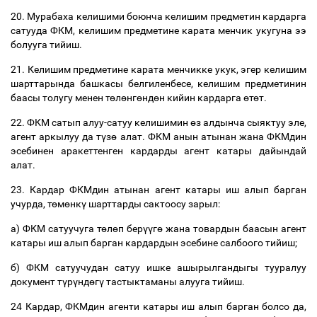
20.
Мурабаха
келишими
боюнча
келишим
предметин
кардарга
сатууда
ФКМ
,
келишим
предметине
карата
менчик
укугуна
ээ
болууга
тийиш
.
21.
Келишим
предметине
карата
менчикке
укук
,
эгер
келишим
шарттарында
башкасы
белгиленбесе
,
келишим
предметинин
баасы
толугу
менен
т
ө
л
ө
нг
ө
нд
ө
н
кийин
кардарга
ө
т
ө
т
.
22.
ФКМ
сатып
алуу
-
сатуу
келишимин
ө
з
алдынча
сыяктуу
эле
,
агент
аркылуу
да
т
ү
з
ө
алат
.
ФКМ
анын
атынан
жана
ФКМдин
эсебинен
аракеттенген
кардарды
агент
катары
дайындай
алат
.
23.
Кардар
ФКМдин
атынан
агент
катары
иш
алып
барган
учурда
,
т
ө
м
ө
нк
ү
шарттарды
сактоосу
зарыл
:
а
)
ФКМ
сатуучуга
т
ө
л
ө
п
бер
үү
г
ө
жана
товардын
баасын
агент
катары
иш
алып
барган
кардардын
эсебине
салбоого
тийиш
;
б
)
ФКМ
сатуучудан
сатуу
ишке
ашырылгандыгы
тууралуу
документ
т
ү
р
ү
нд
ө
г
ү
тастыктаманы
алууга
тийиш
.
24
Кардар
,
ФКМдин
агенти
катары
иш
алып
барган
болсо
да
,