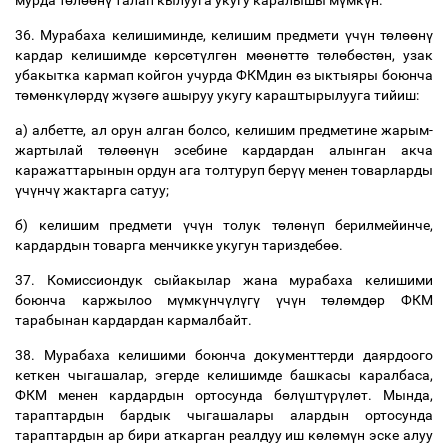
мурда
т
ө
л
өө
н
ү
талап
кылууга
укугу
каралышы
м
ү
мк
ү
н
.
36.
Мурабаха
келишиминде
,
келишим
предмети
ү
ч
ү
н
т
ө
л
өө
н
ү
кардар
келишимде
к
ө
рс
ө
т
ү
лг
ө
н
м
өө
н
ө
тт
ө
т
ө
л
ө
б
ө
ст
ө
н
,
узак
убакытка
кармап
койгон
учурда
ФКМдин
ө
з
ыктыяры
боюнча
т
ө
м
ө
нк
ү
л
ө
рд
ү
ж
ү
з
ө
г
ө
ашыруу
укугу
караштырылууга
тийиш
:
а
)
албетте
,
ал
орун
алган
болсо
,
келишим
предметине
жарым
-
жартылай
т
ө
л
өө
н
ү
н
эсебине
кардардан
алынган
акча
каражаттарынын
ордун
ага
толтуруп
бер
үү
менен
товарларды
ү
ч
ү
нч
ү
жактарга
сатуу
;
б
)
келишим
предмети
ү
ч
ү
н
толук
т
ө
л
ө
н
ү
п
берилмейинче
,
кардардын
товарга
менчикке
укугун
тариздеб
өө
.
37.
Комиссиондук
сыйакылар
жана
мурабаха
келишими
боюнча
каржылоо
м
ү
мк
ү
нч
ү
л
ү
г
ү
ү
ч
ү
н
т
ө
л
ө
мд
ө
р
ФКМ
тарабынан
кардардан
кармалбайт
.
38.
Мурабаха
келишими
боюнча
документтерди
даярдоого
кеткен
чыгашалар
,
эгерде
келишимде
башкасы
каралбаса
,
ФКМ
менен
кардардын
ортосунда
б
ө
л
ү
шт
ү
р
ү
л
ө
т
.
Мында
,
тараптардын
бардык
чыгашалары
алардын
ортосунда
тараптардын
ар
бири
аткарган
реалдуу
иш
к
ө
л
ө
м
ү
н
эске
алуу