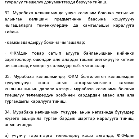
тууралуу
тиешел
үү
документтерди
бер
үү
г
ө
тийиш
.
32.
Мурабаха
келишиминде
ушул
келишим
боюнча
сатылып
алынган
келишим
предметинин
баасына
кошулуучу
чыгашаларга
т
ө
м
ө
нк
ү
л
ө
рд
ү
н
да
камтылышы
каралууга
тийиш
:
-
камсыздандыруу
боюнча
чыгашалар
;
-
ФКМдин
товар
сатып
алууга
байланышкан
кийинки
сарптоолору
,
ошондой
эле
аларды
ташып
жеткир
үү
г
ө
кеткен
чыгашалар
,
импорттук
алымдар
ж
.
б
.
чыгашалар
.
33.
Мурабаха
келишиминде
,
ФКМ
белгиленген
келишимдин
т
ү
з
ү
л
ү
ш
ү
н
ү
н
жана
анын
аткарылышынын
камсыз
кылынышынын
далили
катары
мурабаха
келишими
боюнча
тиешел
үү
т
ө
л
ө
мд
ө
рд
ү
н
эсебинен
кардардан
аванс
ала
ала
тургандыгы
каралууга
тийиш
.
34.
Мурабаха
келишимин
т
ү
з
үү
д
ө
,
анын
негизинде
б
ү
т
ү
мд
ө
р
ж
ү
з
ө
г
ө
ашырыла
турган
бардык
шарттар
каралууга
тийиш
,
анын
ичинде
:
а
)
ү
ч
ү
нч
ү
тараптарга
т
ө
л
өө
л
ө
рд
ү
кошо
алганда
,
ФКМдин