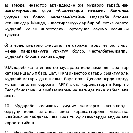
а
)
эгерде
,
инвестор
активдердин
же
мудариб
тарабынан
инвестирлениши
ү
ч
ү
н
обьекттердин
тизмегин
белгил
өө
укугуна
ээ
болсо
,
чектелген
/
атайын
мудараба
боюнча
келишимдер
.
Мында
,
инвестирлен
үү
ч
ү
ар
бир
обьектке
карата
мудариб
менен
инвестордун
ортосунда
ө
з
ү
нч
ө
келишим
т
ү
з
ү
л
ө
т
;
б
)
эгерде
,
мудариб
сунушталган
каражаттарды
ө
з
ыктыяры
менен
пайдаланууга
укуктуу
болсо
,
чектелбеген
/
жалпы
мудараба
боюнча
келишимдер
.
9.
Мудариб
жана
инвестор
мудараба
келишиминде
тараптар
катары
иш
алып
барышат
.
ФКМ
инвестор
катары
сыяктуу
эле
,
мудариб
катары
да
иш
алып
бара
алат
.
Депозиттерди
тартуу
менен
иш
алып
барбаган
МФУ
акча
каражаттарын
Кыргыз
Республикасынын
мыйзамдарынын
чегинде
гана
кабыл
ала
алат
.
10.
Мудараба
келишими
ү
ч
ү
нч
ү
жактарга
насыяларды
бер
үү
н
ү
кошо
алганда
,
акча
каражаттардын
максатка
ылайыксыз
пайдаланылышына
тыюу
салууларды
алдын
-
ала
кароого
тийиш
.
11.
Мудараба
келишиминде
,
тараптар
алардын
негизинде