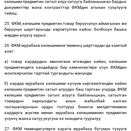
келишим
предметин
сатып
алуу
-
сатууга
байланышкан
бардык
документтер
жана
контракттар
ФКМдин
атынан
т
ү
з
ү
л
үү
г
ө
тийиш
.
25.
ФКМ
,
келишим
предметин
товар
бер
үү
ч
ү
н
ү
н
аймагынан
же
бер
үү
н
ү
н
шарттарында
к
ө
рс
ө
т
ү
лг
ө
н
кайсы
болбосун
башка
жерден
алуусу
зарыл
.
26.
ФКМ
мурабаха
келишимине
т
ө
м
ө
нк
ү
шарттарды
да
камтый
алат
:
а
)
товар
кардардын
менчигине
ө
тк
ө
нд
ө
н
кийин
,
келишим
предметиндеги
кандайдыр
бир
кемчиликтери
ү
ч
ү
н
ФКМдин
жоопкерчилик
тартпай
тургандыгы
ж
ө
н
ү
нд
ө
;
б
)
кардар
мурабаха
келишими
к
ү
ч
ү
н
ө
киргизилгенден
кийин
келишим
предметин
сатып
алуудан
баш
тарткан
учурда
,
ФКМ
келишим
предметин
сатып
алууга
байланышкан
,
сатылган
товардын
наркындагы
анын
жабылбай
калган
чыгашаларынын
ордун
толтуруу
боюнча
милдеттенмени
кардарга
ж
ү
кт
өө
менен
мурабаха
келишиминин
предметин
ү
ч
ү
нч
ү
жакка
сатуу
укугуна
ээ
экендиги
тууралуу
.
27.
ФКМ
т
ө
м
ө
нд
ө
г
ү
л
ө
рг
ө
карата
мурабаха
б
ү
т
ү
м
ү
н
т
ү
з
үү
г
ө