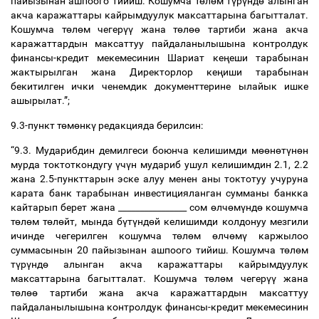
пайызынан ашпоого тийиш. Кошумча т
ө
л
ө
м т
ү
р
ү
нд
ө
алынган
акча каражаттары кайрымдуулук максаттарына багытталат.
Кошумча т
ө
л
ө
м чегер
үү
жана т
ө
л
өө
тартиби жана акча
каражаттардын максаттуу пайдаланылышына контролдук
финансы-кредит мекемесинин Шариат ке
ң
еши тарабынан
жактырылган жана Директорлор ке
ң
иши тарабынан
бекитилген ички ченемдик документтерине ылайык ишке
ашырылат.”;
9.3-пункт т
ө
м
ө
нк
ү
редакцияда берилсин:
“9.3. Мударибдин демилгеси боюнча келишимди м
өө
н
ө
т
ү
н
ө
н
мурда токтоткондугу
ү
ч
ү
н мудариб ушул келишимдин 2.1, 2.2
жана 2.5-пункттарын эске алуу менен аны токтотуу учуруна
карата банк тарабынан инвестицияланган сумманы банкка
кайтарып берет жана ________________ сом
ө
лч
ө
м
ү
нд
ө
кошумча
т
ө
л
ө
м т
ө
л
ө
йт, мында б
ү
т
ү
нд
ө
й келишимди колдонуу мезгили
ичинде чегерилген кошумча т
ө
л
ө
м
ө
лч
ө
м
ү
каржылоо
суммасынын 20 пайызынан ашпоого тийиш. Кошумча т
ө
л
ө
м
т
ү
р
ү
нд
ө
алынган акча каражаттары кайрымдуулук
максаттарына багытталат. Кошумча т
ө
л
ө
м чегер
үү
жана
т
ө
л
өө
тартиби жана акча каражаттардын максаттуу
пайдаланылышына контролдук финансы-кредит мекемесинин