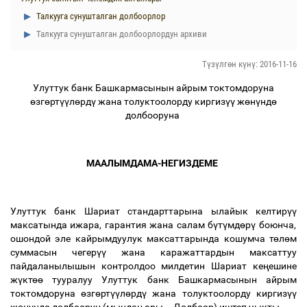
Талкууга сунушталган долбоорлор
Талкууга сунушталган долбоорлордун архиви
Түзүлгөн күнү: 2016-11-16
Улуттук банк Башкармасынын айрым токтомдоруна
ө
зг
ө
рт
үү
л
ө
рд
ү
жана толуктоолорду киргиз
үү
ж
ө
н
ү
нд
ө
долбооруна
МААЛЫМДАМА-НЕГИЗДЕМЕ
Улуттук банк Шариат стандарттарына ылайык келтир
үү
максатында ижара, гарантия жана салам б
ү
т
ү
мд
ө
р
ү
боюнча,
ошондой эле кайрымдуулук максаттарында кошумча т
ө
л
ө
м
суммасын чегер
үү
жана каражаттардын максаттуу
пайдаланылышын контролдоо милдетин Шариат ке
ң
ешине
ж
ү
кт
өө
тууралуу Улуттук банк Башкармасынын айрым
токтомдоруна
ө
зг
ө
рт
үү
л
ө
рд
ү
жана толуктоолорду киргиз
үү