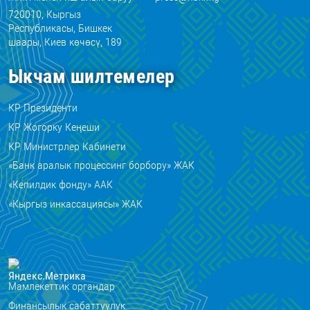
720010, Кыргыз
Республикасы, Бишкек
шаары, Киев көчөсү, 189
Ыкчам шилтемелер
КР Президенти
КР Жогорку Кеңеши
КР Министрлер Кабинети
«Банк аралык процессинг борбору» ЖАК
«Кепилдик фонду» ААК
«Кыргыз инкассациясы» ЖАК
Мамлекеттик органдар
Финансылык сабаттуулук