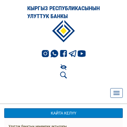
КЫРГЫЗ РЕСПУБЛИКАСЫНЫН
УЛУТТУК БАНКЫ
КАЙТА КЕЛҮҮ
Улуттук банктын ченемдик актылары