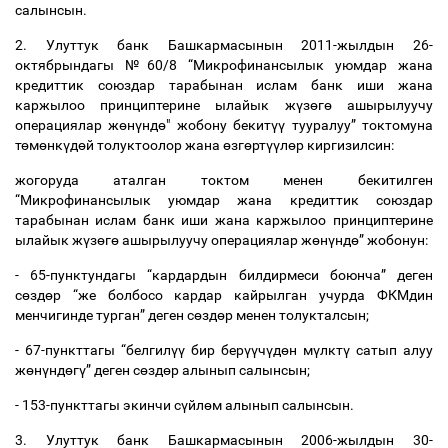
салынсын.
2. Улуттук банк Башкармасынын 2011-жылдын 26-
октябрындагы №60/8 “Микрофинансылык уюмдар жана
кредиттик союздар тарабынан ислам банк иши жана
каржылоо принциптерине ылайык ж
ү
з
ө
г
ө
ашырылуучу
операциялар ж
ө
н
ү
нд
ө
" жобону бекит
үү
тууралуу” токтомуна
т
ө
м
ө
нк
ү
д
ө
й толуктоолор жана
ө
зг
ө
рт
үү
л
ө
р киргизилсин:
жогоруда аталган токтом менен бекитилген
“Микрофинансылык уюмдар жана кредиттик союздар
тарабынан ислам банк иши жана каржылоо принциптерине
ылайык ж
ү
з
ө
г
ө
ашырылуучу операциялар ж
ө
н
ү
нд
ө
” жобонун:
- 65-пунктундагы “кардардын билдирмеси боюнча” деген
с
ө
зд
ө
р “же болбосо кардар кайрылган учурда ФКМдин
менчигинде турган” деген с
ө
зд
ө
р менен толукталсын;
- 67-пункттагы “белгил
үү
бир бер
үү
ч
ү
д
ө
н м
ү
лкт
ү
сатып алуу
ж
ө
н
ү
нд
ө
г
ү
” деген с
ө
зд
ө
р алынып салынсын;
- 153-пункттагы экинчи с
ү
йл
ө
м алынып салынсын.
3. Улуттук банк Башкармасынын 2006-жылдын 30-