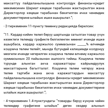
максаттуу пайдаланылышына контролдук финансы-кредит
мекемесинин Шариат ке
ң
еши тарабынан жактырылган жана
Директорлор ке
ң
еши тарабынан бекитилген ички ченемдик
документтерине ылайык ишке ашырылат.”;
- 2-тиркеменин 11-пункту т
ө
м
ө
нк
ү
редакцияда берилсин:
“11. Кардар кийин т
ө
л
ө
п бер
үү
шартында сатылган товар
ү
ч
ү
н
кезектеги т
ө
л
ө
мд
ү
графикте белгиленген м
өө
н
ө
т ичинде ишке
ашырбаса, кардар каржылоо суммасынан ______%
ө
лч
ө
мд
ө
кошумча т
ө
л
ө
м т
ө
л
ө
йт, мында б
ү
т
ү
нд
ө
й келишимди колдонуу
мезгили ичинде чегерилген кошумча т
ө
л
ө
м
ө
лч
ө
м
ү
каржылоо
суммасынын 20 пайызынан ашпоого тийиш. Кошумча т
ө
л
ө
м
т
ү
р
ү
нд
ө
алынган акча каражаттары кайрымдуулук
максаттарына багытталат. Кошумча т
ө
л
ө
м чегер
үү
жана
т
ө
л
өө
тартиби жана акча каражаттардын максаттуу
пайдаланылышына контролдук финансы-кредит мекемесинин
Шариат ке
ң
еши тарабынан жактырылган жана Директорлор
ке
ң
еши тарабынан бекитилген ички ченемдик документтерине
ылайык ишке ашырылат.”;
- 4-тиркеменин 1.4-пунктундагы “товарды бер
үү
к
ү
н
ү
н
ө
чейин
т
ө
л
ө
мд
ө
р графигине ылайык” деген с
ө
зд
ө
р алынып