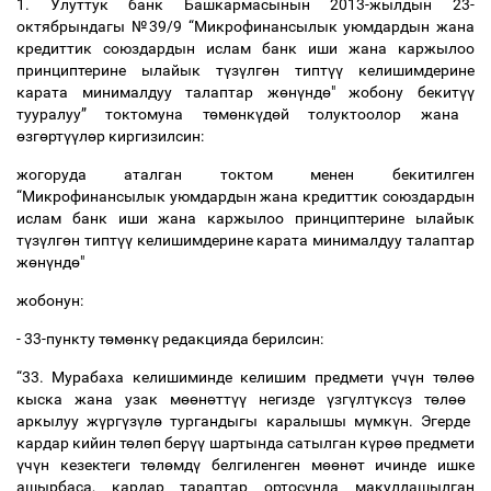
1. Улуттук банк Башкармасынын 2013-жылдын 23-
октябрындагы №39/9 “Микрофинансылык уюмдардын жана
кредиттик союздардын ислам банк иши жана каржылоо
принциптерине ылайык т
ү
з
ү
лг
ө
н типт
үү
келишимдерине
карата минималдуу талаптар ж
ө
н
ү
нд
ө
" жобону бекит
үү
тууралуу” токтомуна т
ө
м
ө
нк
ү
д
ө
й толуктоолор жана
ө
зг
ө
рт
үү
л
ө
р киргизилсин:
жогоруда аталган токтом менен бекитилген
“Микрофинансылык уюмдардын жана кредиттик союздардын
ислам банк иши жана каржылоо принциптерине ылайык
т
ү
з
ү
лг
ө
н типт
үү
келишимдерине карата минималдуу талаптар
ж
ө
н
ү
нд
ө
"
жобонун:
- 33-пункту т
ө
м
ө
нк
ү
редакцияда берилсин:
“33. Мурабаха келишиминде келишим предмети
ү
ч
ү
н т
ө
л
өө
кыска жана узак м
өө
н
ө
тт
үү
негизде
ү
зг
ү
лт
ү
кс
ү
з т
ө
л
өө
аркылуу ж
ү
рг
ү
з
ү
л
ө
тургандыгы каралышы м
ү
мк
ү
н. Эгерде
кардар кийин т
ө
л
ө
п бер
үү
шартында сатылган к
ү
р
өө
предмети
ү
ч
ү
н кезектеги т
ө
л
ө
мд
ү
белгиленген м
өө
н
ө
т ичинде ишке
ашырбаса, кардар тараптар ортосунда макулдашылган