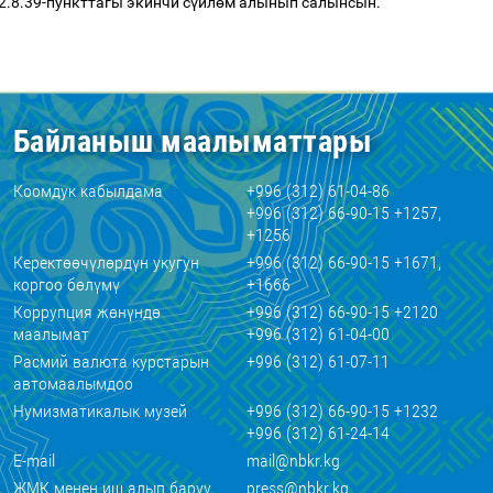
2.8.39-пункттагы экинчи с
ү
йл
ө
м алынып салынсын.
Байланыш маалыматтары
Коомдук кабылдама
+996 (312) 61-04-86
+996 (312) 66-90-15 +1257,
+1256
Керектөөчүлөрдүн укугун
+996 (312) 66-90-15 +1671,
коргоо бөлүмү
+1666
Коррупция жөнүндө
+996 (312) 66-90-15 +2120
маалымат
+996 (312) 61-04-00
Расмий валюта курстарын
+996 (312) 61-07-11
автомаалымдоо
Нумизматикалык музей
+996 (312) 66-90-15 +1232
+996 (312) 61-24-14
E-mail
mail@nbkr.kg
ЖМК менен иш алып баруу
press@nbkr.kg