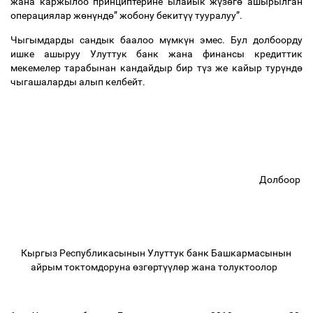
жана каржылоо принциптерине ылайык ж
ү
з
ө
г
ө
ашырылган
операциялар ж
ө
н
ү
нд
ө
” жобону бекит
үү
тууралуу”.
Чыгымдарды сандык баалоо м
ү
мк
ү
н эмес. Бул долбоорду
ишке ашыруу Улуттук банк жана финансы кредиттик
мекемелер тарабынан кандайдыр бир т
ү
з же кайыр тур
ү
нд
ө
чыгашаларды алып келбейт.
Долбоор
Кыргыз Республикасынын Улуттук банк Башкармасынын
айрым токтомдоруна
ө
зг
ө
рт
үү
л
ө
р жана толуктоолор