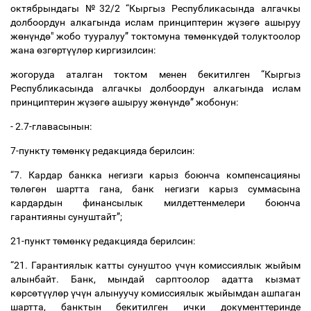
октябрындагы №32/2 “Кыргыз Республикасында алгачкы
долбоордун алкагында ислам принциптерин ж
ү
з
ө
г
ө
ашыруу
ж
ө
н
ү
нд
ө
" жобо тууралуу” токтомуна т
ө
м
ө
нк
ү
д
ө
й толуктоолор
жана
ө
зг
ө
рт
үү
л
ө
р киргизилсин:
жогоруда аталган токтом менен бекитилген “Кыргыз
Республикасында алгачкы долбоордун алкагында ислам
принциптерин ж
ү
з
ө
г
ө
ашыруу ж
ө
н
ү
нд
ө
” жобонун:
- 2.7-главасынын:
7-пункту т
ө
м
ө
нк
ү
редакцияда берилсин:
“7. Кардар банкка негизги карыз боюнча компенсацияны
т
ө
л
ө
г
ө
н шартта гана, банк негизги карыз суммасына
кардардын финансылык милдеттенмелери боюнча
гарантияны сунуштайт”;
21-пункт т
ө
м
ө
нк
ү
редакцияда берилсин:
“21. Гарантиялык катты сунуштоо
ү
ч
ү
н комиссиялык жыйым
алынбайт. Банк, мындай сарптоолор адатта кызмат
к
ө
рс
ө
т
үү
л
ө
р
ү
ч
ү
н алынуучу комиссиялык жыйымдан ашпаган
шартта, банктын бекитилген ички документтеринде