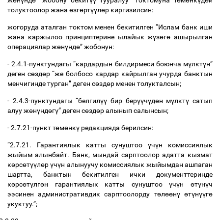
ж
ө
н
ү
нд
ө
” жобону бекит
үү
тууралуу” токтомуна т
ө
м
ө
нк
ү
д
ө
й
толуктоолор жана
ө
зг
ө
рт
үү
л
ө
р киргизилсин:
жогоруда аталган токтом менен бекитилген “Ислам банк иши
жана каржылоо принциптерине ылайык ж
ү
з
ө
г
ө
ашырылган
операциялар ж
ө
н
ү
нд
ө
” жобонун:
- 2.4.1-пунктундагы “кардардын билдирмеси боюнча м
ү
лкт
ү
н”
деген с
ө
зд
ө
р “же болбосо кардар кайрылган учурда банктын
менчигинде турган” деген с
ө
зд
ө
р менен толукталсын;
- 2.4.3-пунктундагы “белгил
үү
бир бер
үү
ч
ү
д
ө
н м
ү
лкт
ү
сатып
алуу ж
ө
н
ү
нд
ө
г
ү
” деген с
ө
зд
ө
р алынып салынсын;
- 2.7.21-пункт т
ө
м
ө
нк
ү
редакцияда берилсин:
“2.7.21. Гарантиялык катты сунуштоо
ү
ч
ү
н комиссиялык
жыйым алынбайт. Банк, мындай сарптоолор адатта кызмат
к
ө
рс
ө
т
үү
л
ө
р
ү
ч
ү
н алынуучу комиссиялык жыйымдан ашпаган
шартта, банктын бекитилген ички документтеринде
к
ө
рс
ө
т
ү
лг
ө
н гарантиялык катты сунуштоо
ү
ч
ү
н
ө
т
ү
н
ү
ч
ээсинен административдик сарптоолорду т
ө
л
өө
н
ү
ө
т
ү
н
үү
г
ө
укуктуу.”;