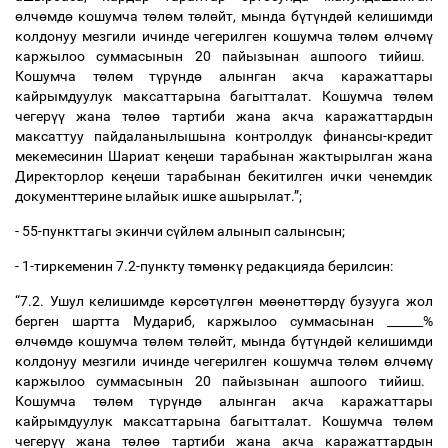
ө
лч
ө
мд
ө
кошумча т
ө
л
ө
м т
ө
л
ө
йт, мында б
ү
т
ү
нд
ө
й келишимди
колдонуу мезгили ичинде чегерилген кошумча т
ө
л
ө
м
ө
лч
ө
м
ү
каржылоо суммасынын 20 пайызынан ашпоого тийиш.
Кошумча т
ө
л
ө
м т
ү
р
ү
нд
ө
алынган акча каражаттары
кайрымдуулук максаттарына багытталат. Кошумча т
ө
л
ө
м
чегер
үү
жана т
ө
л
өө
тартиби жана акча каражаттардын
максаттуу пайдаланылышына контролдук финансы-кредит
мекемесинин Шариат ке
ң
еши тарабынан жактырылган жана
Директорлор ке
ң
еши тарабынан бекитилген ички ченемдик
документтерине ылайык ишке ашырылат.”;
- 55-пункттагы экинчи с
ү
йл
ө
м алынып салынсын;
- 1-тиркеменин 7.2-пункту т
ө
м
ө
нк
ү
редакцияда берилсин:
“7.2. Ушул келишимде к
ө
рс
ө
т
ү
лг
ө
н м
өө
н
ө
тт
ө
рд
ү
бузууга жол
берген шартта Мудариб, каржылоо суммасынан ______%
ө
лч
ө
мд
ө
кошумча т
ө
л
ө
м т
ө
л
ө
йт, мында б
ү
т
ү
нд
ө
й келишимди
колдонуу мезгили ичинде чегерилген кошумча т
ө
л
ө
м
ө
лч
ө
м
ү
каржылоо суммасынын 20 пайызынан ашпоого тийиш.
Кошумча т
ө
л
ө
м т
ү
р
ү
нд
ө
алынган акча каражаттары
кайрымдуулук максаттарына багытталат. Кошумча т
ө
л
ө
м
чегер
үү
жана т
ө
л
өө
тартиби жана акча каражаттардын