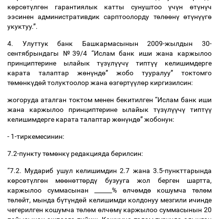
к
ө
рс
ө
т
ү
лг
ө
н гарантиялык катты сунуштоо
ү
ч
ү
н
ө
т
ү
н
ү
ч
ээсинен административдик сарптоолорду т
ө
л
өө
н
ү
ө
т
ү
н
үү
г
ө
укуктуу.”.
4. Улуттук банк Башкармасынын 2009-жылдын 30-
сентябрындагы №39/4 “Ислам банк иши жана каржылоо
принциптерине ылайык т
ү
з
ү
л
үү
ч
ү
типт
үү
келишимдерге
карата талаптар ж
ө
н
ү
нд
ө
” жобо тууралуу” токтомго
т
ө
м
ө
нк
ү
д
ө
й толуктоолор жана
ө
зг
ө
рт
үү
л
ө
р киргизилсин:
жогоруда аталган токтом менен бекитилген “Ислам банк иши
жана каржылоо принциптерине ылайык т
ү
з
ү
л
үү
ч
ү
типт
үү
келишимдерге карата талаптар ж
ө
н
ү
нд
ө
” жобонун:
- 1-тиркемесинин:
7.2-пункту т
ө
м
ө
нк
ү
редакцияда берилсин:
“7.2. Мудариб ушул келишимдин 2.7 жана 3.5-пункттарында
к
ө
рс
ө
т
ү
лг
ө
н м
өө
н
ө
тт
ө
рд
ү
бузууга жол берген шартта,
каржылоо суммасынан ______%
ө
лч
ө
мд
ө
кошумча т
ө
л
ө
м
т
ө
л
ө
йт, мында б
ү
т
ү
нд
ө
й келишимди колдонуу мезгили ичинде
чегерилген кошумча т
ө
л
ө
м
ө
лч
ө
м
ү
каржылоо суммасынын 20