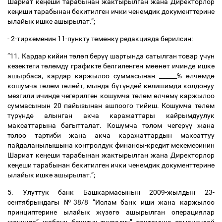
Шариат ке
ң
еши тарабынан жактырылган жана Директорлор
ке
ң
иши тарабынан бекитилген ички ченемдик документтерине
ылайык ишке ашырылат.”;
- 2-тиркеменин 11-пункту т
ө
м
ө
нк
ү
редакцияда берилсин:
“11. Кардар кийин т
ө
л
ө
п бер
үү
шартында сатылган товар
ү
ч
ү
н
кезектеги т
ө
л
ө
мд
ү
графикте белгиленген м
өө
н
ө
т ичинде ишке
ашырбаса, кардар каржылоо суммасынан ______%
ө
лч
ө
мд
ө
кошумча т
ө
л
ө
м т
ө
л
ө
йт, мында б
ү
т
ү
нд
ө
й келишимди колдонуу
мезгили ичинде чегерилген кошумча т
ө
л
ө
м
ө
лч
ө
м
ү
каржылоо
суммасынын 20 пайызынан ашпоого тийиш. Кошумча т
ө
л
ө
м
т
ү
р
ү
нд
ө
алынган акча каражаттары кайрымдуулук
максаттарына багытталат. Кошумча т
ө
л
ө
м чегер
үү
жана
т
ө
л
өө
тартиби жана акча каражаттардын максаттуу
пайдаланылышына контролдук финансы-кредит мекемесинин
Шариат ке
ң
еши тарабынан жактырылган жана Директорлор
ке
ң
еши тарабынан бекитилген ички ченемдик документтерине
ылайык ишке ашырылат.”;
5. Улуттук банк Башкармасынын 2009-жылдын 23-
сентябрындагы №38/8 “Ислам банк иши жана каржылоо
принциптерине ылайык ж
ү
з
ө
г
ө
ашырылган операциялар