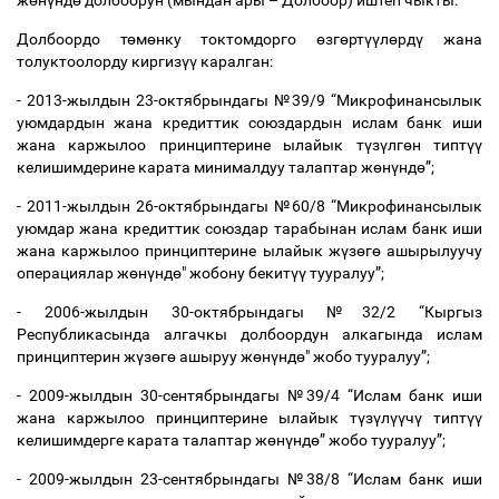
ж
ө
н
ү
нд
ө
долбоорун (мындан ары
–
Долбоор) иштеп чыкты.
Долбоордо т
ө
м
ө
нку токтомдорго
ө
зг
ө
рт
үү
л
ө
рд
ү
жана
толуктоолорду киргиз
үү
каралган:
- 2013-жылдын 23-октябрындагы №39/9 “Микрофинансылык
уюмдардын жана кредиттик союздардын ислам банк иши
жана каржылоо принциптерине ылайык т
ү
з
ү
лг
ө
н типт
үү
келишимдерине карата минималдуу талаптар ж
ө
н
ү
нд
ө
”;
- 2011-жылдын 26-октябрындагы №60/8 “Микрофинансылык
уюмдар жана кредиттик союздар тарабынан ислам банк иши
жана каржылоо принциптерине ылайык ж
ү
з
ө
г
ө
ашырылуучу
операциялар ж
ө
н
ү
нд
ө
" жобону бекит
үү
тууралуу”;
- 2006-жылдын 30-октябрындагы №32/2 “Кыргыз
Республикасында алгачкы долбоордун алкагында ислам
принциптерин ж
ү
з
ө
г
ө
ашыруу ж
ө
н
ү
нд
ө
" жобо тууралуу”;
- 2009-жылдын 30-сентябрындагы №39/4 “Ислам банк иши
жана каржылоо принциптерине ылайык т
ү
з
ү
л
үү
ч
ү
типт
үү
келишимдерге карата талаптар ж
ө
н
ү
нд
ө
” жобо тууралуу”;
- 2009-жылдын 23-сентябрындагы №38/8 “Ислам банк иши