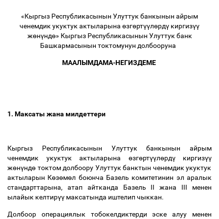
«Кыргыз Республикасынын Улуттук банкынын айрым
ченемдик укуктук актыларына
ө
зг
ө
рт
үү
л
ө
рд
ү
киргиз
үү
ж
ө
н
ү
нд
ө
» Кыргыз Республикасынын Улуттук банк
Башкармасынын токтомунун долбооруна
МААЛЫМДАМА-НЕГИЗДЕМЕ
1. Максаты жана милдеттери
Кыргыз Республикасынын Улуттук банкынын айрым
ченемдик укуктук актыларына
ө
зг
ө
рт
үү
л
ө
рд
ү
киргиз
үү
ж
ө
н
ү
нд
ө
токтом долбоору Улуттук банктын ченемдик укуктук
актыларын К
ө
з
ө
м
ө
л боюнча Базель комитетинин эл аралык
стандарттарына, атап айтканда Базель II жана III менен
ылайык келтир
үү
максатында иштелип чыккан.
Долбоор операциялык тобокелдиктерди эске алуу менен