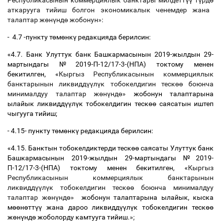
Республикасынын коммерциялык банктары милдетт
үү
т
ү
рд
ө
аткарууга тийиш болгон экономикалык ченемдер жана
талаптар ж
ө
н
ү
нд
ө
жобонун»
:
- 4.7 -пункту т
ө
м
ө
нк
ү
редакцияда берилсин:
«
4.7. Банк Улуттук банк Башкармасынын 2019-жылдын 29-
мартындагы №2019-П-12/17-3-(НПА)
токтому менен
бекитилген, «
Кыргыз Республикасынын коммерциялык
банктарынын ликвидд
үү
л
ү
к тобокелдигин теск
өө
боюнча
минималдуу талаптар ж
ө
н
ү
нд
ө
»
жобонун талаптарына
ылайык ликвидд
үү
л
ү
к тобокелдигин теск
өө
саясатын иштеп
чыгууга тийиш;
- 4.15- пункту т
ө
м
ө
нк
ү
редакцияда берилсин:
«
4.15. Банктын тобокелдиктерди теск
өө
саясаты Улуттук банк
Башкармасынын 2019-жылдын 29-мартындагы №2019-
П-12/17-3-(НПА)
токтому менен бекитилген, «
Кыргыз
Республикасынын коммерциялык банктарынын
ликвидд
үү
л
ү
к тобокелдигин теск
өө
боюнча минималдуу
талаптар ж
ө
н
ү
нд
ө
»
жобонун талаптарына ылайык, кыска
м
өө
н
ө
тт
үү
жана дароо ликвидд
үү
л
ү
к тобокелдигин теск
өө
ж
ө
н
ү
нд
ө
жоболорду камтууга тийиш
.
»;