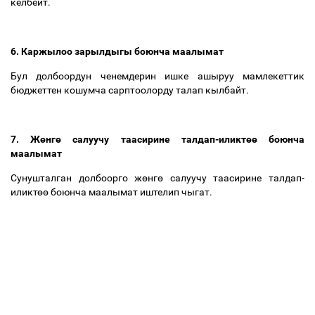
келбейт.
6. Каржылоо зарылдыгы боюнча маалымат
Бул долбоордун ченемдерин ишке ашыруу мамлекеттик
бюджеттен кошумча сарптоолорду талап кылбайт.
7. Ж
ө
нг
ө
салуучу таасирине талдап-иликт
өө
боюнча
маалымат
Сунушталган долбоорго ж
ө
нг
ө
салуучу таасирине талдап-
иликт
өө
боюнча маалымат иштелип чыгат.