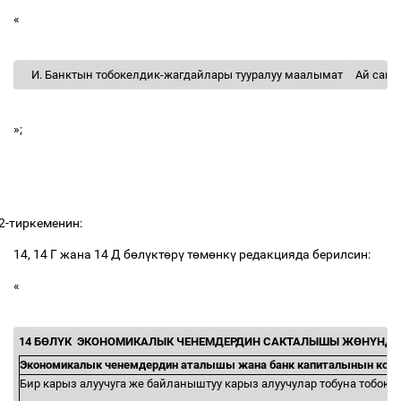
«
И. Банктын тобокелдик-жагдайлары тууралуу маалымат
Ай сай
»;
2-тиркеменин:
14, 14 Г жана 14 Д б
ө
л
ү
кт
ө
р
ү
т
ө
м
ө
нк
ү
редакцияда берилсин:
«
14 Б
Ө
Л
Ү
К
ЭКОНОМИКАЛЫК ЧЕНЕМДЕРДИН САКТАЛЫШЫ Ж
Ө
Н
Ү
НД
Экономикалык ченемдердин аталышы жана банк капиталынын кошу
Бир карыз алуучуга же байланыштуу карыз алуучулар тобуна тобок