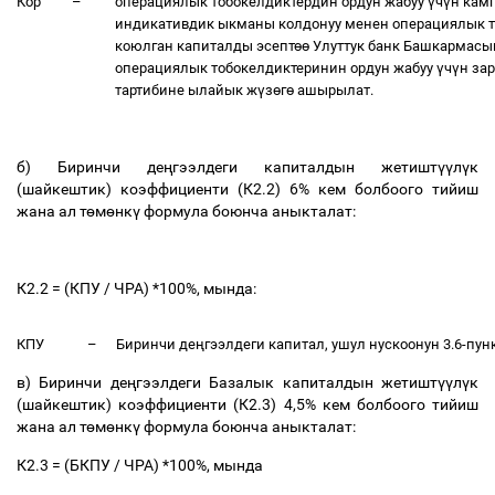
Кор
–
операциялык тобокелдиктердин ордун жабуу
ү
ч
ү
н кам
индикативдик ыкманы колдонуу менен операциялык т
коюлган капиталды эсепт
өө
Улуттук банк Башкармасы
операциялык тобокелдиктеринин ордун жабуу
ү
ч
ү
н за
тартибине ылайык ж
ү
з
ө
г
ө
ашырылат.
б) Биринчи де
ң
гээлдеги капиталдын жетишт
үү
л
ү
к
(шайкештик) коэффициенти (К2.2) 6% кем болбоого тийиш
жана ал т
ө
м
ө
нк
ү
формула боюнча аныкталат:
К2.2 = (КПУ / ЧРА) *100%, мында:
КПУ
–
Биринчи де
ң
гээлдеги капитал, ушул нускоонун 3.6-пу
в) Биринчи де
ң
гээлдеги Базалык капиталдын жетишт
үү
л
ү
к
(шайкештик) коэффициенти (К2.3) 4,5% кем болбоого тийиш
жана ал т
ө
м
ө
нк
ү
формула боюнча аныкталат:
К2.3 = (БКПУ / ЧРА) *100%, мында