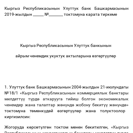
Кыргыз Республикасынын Улуттук банк Башкармасынын
2019-жылдын ______ №________ токтомуна карата тиркеме
Кыргыз Республикасынын Улуттук банкынын
айрым ченемдик укуктук актыларына
ө
зг
ө
рт
үү
л
ө
р
1. Улуттук банк Башкармасынын 2004-жылдын 21-июлундагы
№18/1
«Кыргыз Республикасынын коммерциялык банктары
милдетт
үү
т
ү
рд
ө
аткарууга тийиш болгон экономикалык
ченемдер жана талаптар ж
ө
н
ү
нд
ө
жобону бекит
үү
ж
ө
н
ү
нд
ө
»
токтомуна т
ө
м
ө
нк
ү
д
ө
й
ө
зг
ө
рт
үү
л
ө
р жана толуктоолор
киргизилсин:
Жогоруда к
ө
рс
ө
т
ү
лг
ө
н токтом менен бекитилген,
«Кыргыз