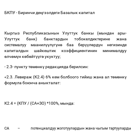
БКПУ - Биринчи де
ң
гээлдеги Базалык капитал
Кыргыз Республикасынын Улуттук банкы (мындан ары-
Улуттук банк) банктардын тобокелдиктерине жана
системалуу маанил
үү
л
ү
г
ү
н
ө
баа бер
үү
л
ө
рд
ү
н негизинде
капиталдын шайкештик коэффициентинин минималдуу
ө
лч
ө
м
ү
н к
ө
б
ө
йт
үү
г
ө
укуктуу;
- 2.3- пункту т
ө
м
ө
нк
ү
редакцияда берилсин:
«2.3. Левераж (К2.4) 6% кем болбоого тийиш жана ал т
ө
м
ө
нк
ү
формула боюнча аныкталат:
К2.4 = (КПУ / (СА+ЗО) *100%, мында:
СА
–
потенциалдуу жоготуулардын жана чыгым тартууларды