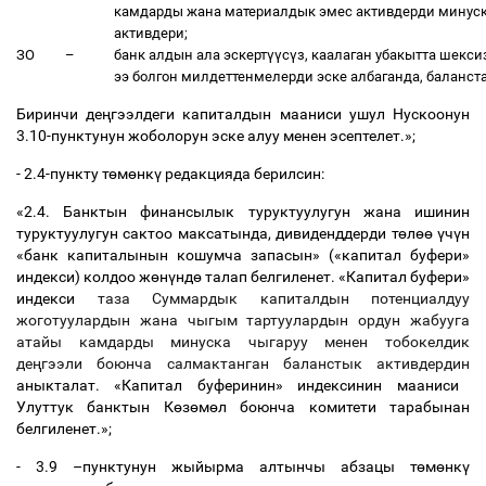
камдарды жана материалдык эмес активдерди минуск
активдери;
ЗО
–
банк алдын ала эскерт
үү
с
ү
з, каалаган убакытта шекси
ээ болгон милдеттенмелерди эске албаганда, баланс
Биринчи де
ң
гээлдеги капиталдын мааниси ушул Нускоонун
3.10-пунктунун жоболорун эске алуу менен эсептелет.»;
- 2.4-пункту т
ө
м
ө
нк
ү
редакцияда берилсин:
«2.4. Банктын финансылык туруктуулугун жана ишинин
туруктуулугун сактоо максатында, дивиденддерди т
ө
л
өө
ү
ч
ү
н
«банк капиталынын кошумча запасын» («капитал буфери»
индекси) колдоо ж
ө
н
ү
нд
ө
талап белгиленет. «Капитал буфери»
индекси
таза Суммардык капиталдын потенциалдуу
жоготуулардын жана чыгым тартуулардын ордун жабууга
атайы камдарды минуска чыгаруу менен тобокелдик
де
ң
гээли боюнча салмактанган баланстык активдердин
аныкталат. «Капитал буферинин» индексинин мааниси
Улуттук банктын К
ө
з
ө
м
ө
л боюнча комитети тарабынан
белгиленет.»;
- 3.9
–
пунктунун жыйырма алтынчы абзацы т
ө
м
ө
нк
ү