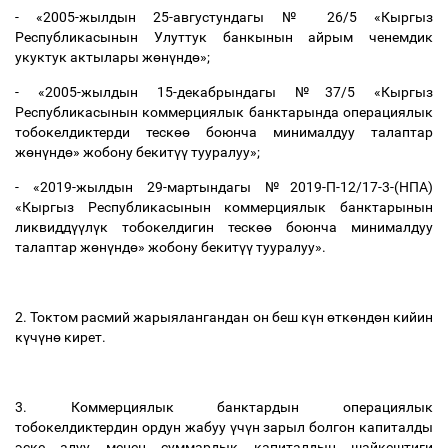
- «2005-жылдын 25-августундагы № 26/5 «Кыргыз
Республикасынын Улуттук банкынын айрым ченемдик
укуктук актылары ж
ө
н
ү
нд
ө
»;
- «2005-жылдын 15-декабрындагы №37/5 «Кыргыз
Республикасынын коммерциялык банктарында операциялык
тобокелдиктерди теск
өө
боюнча минималдуу талаптар
ж
ө
н
ү
нд
ө
» жобону бекит
үү
тууралуу»;
- «2019-жылдын 29-мартындагы №2019-П-12/17-3-(НПА)
«Кыргыз Республикасынын коммерциялык банктарынын
ликвидд
үү
л
ү
к тобокелдигин теск
өө
боюнча минималдуу
талаптар ж
ө
н
ү
нд
ө
» жобону бекит
үү
тууралуу».
2. Токтом расмий жарыялангандан он беш к
ү
н
ө
тк
ө
нд
ө
н кийин
к
ү
ч
ү
н
ө
кирет.
3. Коммерциялык банктардын операциялык
тобокелдиктердин ордун жабуу
ү
ч
ү
н зарыл болгон капиталды
эске алуу менен суммардык капиталдын шайкештиги