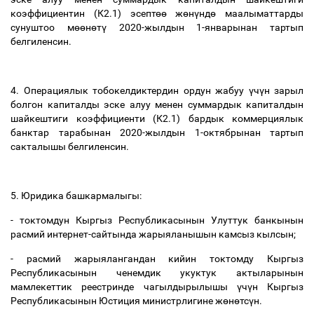
коэффициентин (К2.1) эсепт
өө
ж
ө
н
ү
нд
ө
маалыматтарды
сунуштоо м
өө
н
ө
т
ү
2020-жылдын 1-январынан тартып
белгиленсин.
4. Операциялык тобокелдиктердин ордун жабуу
ү
ч
ү
н зарыл
болгон капиталды эске алуу менен суммардык капиталдын
шайкештиги коэффициенти (К2.1) бардык коммерциялык
банктар тарабынан 2020-жылдын 1-октябрынан тартып
сакталышы белгиленсин.
5. Юридика башкармалыгы:
- токтомдун Кыргыз Республикасынын Улуттук банкынын
расмий интернет-сайтында жарыяланышын камсыз кылсын;
- расмий жарыялангандан кийин токтомду Кыргыз
Республикасынын ченемдик укуктук актыларынын
мамлекеттик реестринде чагылдырылышы
ү
ч
ү
н Кыргыз
Республикасынын Юстиция министрлигине ж
ө
н
ө
тс
ү
н.