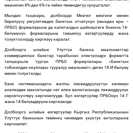
маанисин 8%-дан 6%-га чейин т
ө
м
ө
нд
ө
т
үү
сунушталат.
Мындан тышкары, долбоордо Мезгил мезгили менен
берил
үү
ч
ү
регулятивдик банктык отчетунун (мындан ары
–
ПРБО) формаларына да капиталдын шайкештиги боюнча 14-
б
ө
л
ү
м
ү
н
ү
н формаларына тиешел
үү
ө
зг
ө
рт
үү
л
ө
рд
ү
жана
толуктоолорду киргиз
үү
каралат.
Долбоорго ылайык Улуттук банкка маалыматтар
коммерциялык банктар тарабынан электрондук форматта
тапшырыла турган ПРБО формулалары «Банктын
тобокелдик-окуялары тууралуу маалымат» деген 18.И-б
ө
л
ү
м
ү
менен толукталды.
Банк системасындагы жалпы ликвидд
үү
л
ү
кт
ү
н к
ө
л
ө
м
ү
н
анализд
өө
максатында чет
ө
лк
ө
валютасында ликвидд
үү
л
ү
к
к
ө
рс
ө
тк
ү
чт
ө
р
ү
киргизил
үү
д
ө
. Бул
ө
зг
ө
рт
үү
л
ө
р ПРБОнун 14 Г
жана 14-б
ө
л
ү
мд
ө
р
ү
н
ө
киргизилди.
Долбоорго ылайык
ө
зг
ө
рт
үү
л
ө
р Кыргыз Республикасынын
Улуттук банкынын т
ө
м
ө
нк
ү
ченемдик укуктук актыларына
киргизилет: