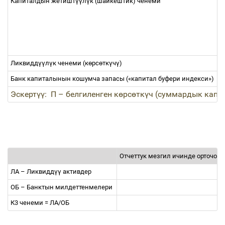
Капиталдын жетишт
үү
л
ү
к (шайкештик) ченеми
Ликвидд
үү
л
ү
к ченеми (к
ө
рс
ө
тк
ү
ч
ү
)
Банк капиталынын кошумча запасы («капитал буфери индекси»)
Эскерт
үү
:
П
–
белгиленген к
ө
рс
ө
тк
ү
ч (суммардык капи
Отчеттук мезгил ичинде орточо
ЛА
–
Ликвидд
үү
активдер
ОБ
–
Банктын милдеттенмелери
К3 ченеми = ЛА/ОБ