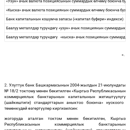
«
Узун» ачык валюта позициясынын суммардык
ө
лч
ө
м
ү
боюнча бузу
«
Кыска» ачык валюта позициянын суммардык
ө
лч
ө
м
ү
боюнча бузуу
Банк капиталынын кошумча запасы («капитал буфери» индекси)
Баалуу металлдар т
ү
р
ү
нд
ө
г
ү
«
узун» ачык позициянын суммардык
ө
Баалуу металлдар т
ү
р
ү
нд
ө
г
ү
«
кыска» ачык позициянын суммарды
».
2.
Улуттук банк Башкармасынын 2004-жылдын 21-июлундагы
№ 18/2 токтому менен бекитилген «Кыргыз Республикасынын
коммерциялык банктарынын капиталынын жетишт
үү
л
ү
г
ү
(шайкештиги) стандарттарын аныктоо боюнча
»
нускоого
т
ө
м
ө
нк
ү
д
ө
й
ө
зг
ө
рт
үү
л
ө
р киргизилсин:
жогоруда аталган токтом менен бекитилген, Кыргыз
Республикасынын коммерциялык банктарынын