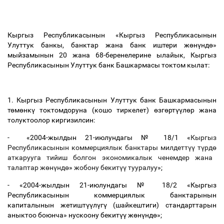
Кыргыз Республикасынын «Кыргыз Республикасынын
Улуттук банкы, банктар жана банк иштери ж
ө
н
ү
нд
ө
»
мыйзамынын 20 жана 68-беренелерине ылайык, Кыргыз
Республикасынын Улуттук банк Башкармасы токтом кылат:
1. Кыргыз Республикасынын Улуттук банк Башкармасынын
т
ө
м
ө
нк
ү
токтомдоруна (кошо тиркелет)
ө
зг
ө
рт
үү
л
ө
р жана
толуктоолор киргизилсин:
- «2004-жылдын 21-июлундагы № 18/1 «
Кыргыз
Республикасынын коммерциялык банктары милдетт
үү
т
ү
рд
ө
аткарууга тийиш болгон экономикалык ченемдер жана
талаптар ж
ө
н
ү
нд
ө
»
жобону бекит
үү
тууралуу
»;
- «2004-жылдын 21-июлундагы № 18/2 «Кыргыз
Республикасынын коммерциялык банктарынын
капиталынын жетишт
үү
л
ү
г
ү
(шайкештиги) стандарттарын
аныктоо боюнча» нускоону бекит
үү
ж
ө
н
ү
нд
ө
»;