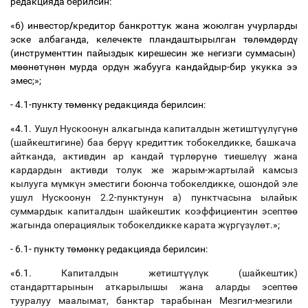
редакцияда берилсин:
«6) инвестор
/
кредитор банкроттук жана жоюлган учурларды
эске албаганда, келечекте пландаштырылган т
ө
л
ө
мд
ө
рд
ү
(инструменттин пайыздык кирешесин же негизги суммасын)
м
өө
н
ө
т
ү
н
ө
н мурда ордун жабууга кандайдыр-бир укукка ээ
эмес;»;
- 4.1-пункту т
ө
м
ө
нк
ү
редакцияда берилсин:
«4.1.
Ушул Нускоонун алкагында капиталдын жетишт
үү
л
ү
г
ү
н
ө
(шайкештигине) баа бер
үү
кредиттик тобокелдикке, башкача
айтканда, активдин ар кандай т
ү
рл
ө
р
ү
н
ө
тиешел
үү
жана
кардардын активди толук же жарым-жартылай камсыз
кылууга м
ү
мк
ү
н эместиги боюнча тобокелдикке, ошондой эле
ушул Нускоонун 2.2-пунктунун а) пунктчасына ылайык
суммардык капиталдын шайкештик коэффициентин эсепт
өө
жагында операциялык тобокелдикке карата ж
ү
рг
ү
з
ү
л
ө
т
.»;
- 6.1- пункту т
ө
м
ө
нк
ү
редакцияда берилсин:
«6.1.
Капиталдын жетишт
үү
л
ү
к (шайкештик)
стандарттарынын аткарылышы жана аларды эсепт
өө
тууралуу маалымат, банктар тарабынан Мезгил-мезгили