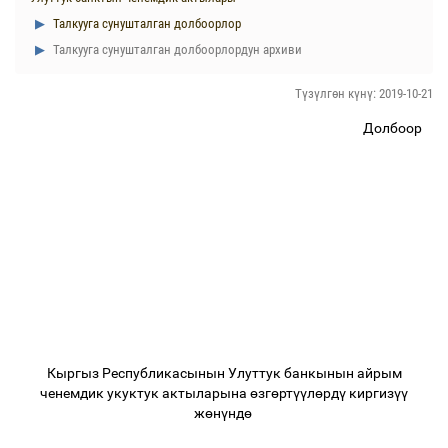
Талкууга сунушталган долбоорлор
Талкууга сунушталган долбоорлордун архиви
Түзүлгөн күнү: 2019-10-21
Долбоор
Кыргыз Республикасынын Улуттук банкынын айрым
ченемдик укуктук актыларына
ө
зг
ө
рт
үү
л
ө
рд
ү
киргиз
үү
ж
ө
н
ү
нд
ө