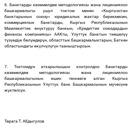
6. Банктарды к
ө
з
ө
м
ө
лд
өө
методологиясы жана лицензиялоо
башкармалыгы ушул токтом менен «Кыргызстан
банктарынын союзу» юридикалык жактар бирикмесин,
коммерциялык банктарды, Кыргыз Республикасынын
Мамлекеттик
ө
н
ү
кт
ү
р
үү
банкын, «Кредиттик союздардын
финансы компаниясы» ААКты, Улуттук банктын тиешел
үү
т
ү
з
ү
мд
ү
к б
ө
л
ү
мд
ө
р
ү
н, областтык башкармалыктарын, Баткен
областындагы
ө
к
ү
лч
ү
л
ү
г
ү
н тааныштырсын.
7.
Токтомдун аткарылышын контролдоо Банктарды
к
ө
з
ө
м
ө
лд
өө
методологиясы жана лицензиялоо
башкармалыгынын ишин теск
өө
г
ө
алган Кыргыз
Республикасынын Улуттук банк Башкармасынын м
ү
ч
ө
с
ү
н
ө
ж
ү
кт
ө
лс
ү
н.
Т
ө
рага Т. Абдыгулов