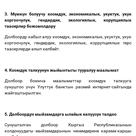
3. М
ү
мк
ү
н болуучу коомдук, экономикалык, укуктук, укук
коргоочулук, гендердик, экологиялык, корупциялык
таасирлер божомолдору
Долбоорду кабыл алуу коомдук, экономикалык, укуктук, укук
коргоочулук, гендердик, экологиялык, коррупциялык терс
таасирлерди алып келбейт.
4. Коомдук талкуунун жыйынтыгы тууралуу маалымат
Долбоор боюнча маалыматтар коомдук талкууга
сунуштоо
ү
ч
ү
н Улуттук банктын расмий интернет-сайтында
жайгаштырылган.
5. Долбоордун мыйзамдарга ылайык кел
үү
с
ү
н талдоо
Сунушталган долбоор Кыргыз Республикасынын
колдонуудагы мыйзамдарынын ченемдерине карама-каршы