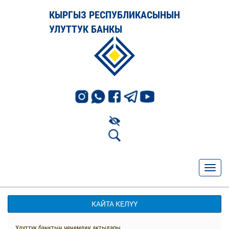
КЫРГЫЗ РЕСПУБЛИКАСЫНЫН
УЛУТТУК БАНКЫ
КАЙТА КЕЛҮҮ
Улуттук банктын ченемдик актылары