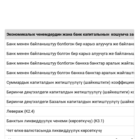
Экономикалык ченемдердин жана банк капиталынын кошумча запа
Банк менен байланыштуу болбогон бир карыз алуучуга же байланыш
Банк менен байланыштуу болгон бир карыз алуучуга же байланышту
Банк менен байланыштуу болбогон банкка банктар аралык жайгаш
Банк менен байланыштуу болгон банкка банктар аралык жайгашты
Суммардык капиталдын жетишт
үү
л
ү
г
ү
(шайкештиги) коэффициенти
Биринчи де
ң
гээлдеги капиталдын жетишт
үү
л
ү
г
ү
(шайкештиги) коэ
Биринчи де
ң
гээлдеги Базалык капиталдын жетишт
үү
л
ү
г
ү
(шайкешт
Левераж (К2.4)
Банктын ликвидд
үү
л
ү
к ченеми (к
ө
рс
ө
тк
ү
ч
ү
) (К3.1)
Чет
ө
лк
ө
валютасында ликвидд
үү
л
ү
к к
ө
рс
ө
тк
ү
ч
ү