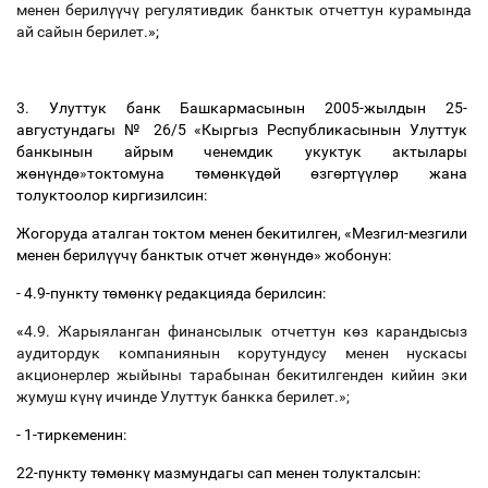
менен берил
үү
ч
ү
регулятивдик банктык отчеттун курамында
ай сайын берилет
.»;
3. Улуттук банк Башкармасынын 2005-жылдын 25-
августундагы № 26/5 «Кыргыз Республикасынын Улуттук
банкынын айрым ченемдик укуктук актылары
ж
ө
н
ү
нд
ө
»
токтомуна т
ө
м
ө
нк
ү
д
ө
й
ө
зг
ө
рт
үү
л
ө
р жана
толуктоолор киргизилсин:
Жогоруда аталган токтом менен бекитилген, «Мезгил-мезгили
менен берил
үү
ч
ү
банктык отчет ж
ө
н
ү
нд
ө
»
жобонун:
- 4.9-пункту т
ө
м
ө
нк
ү
редакцияда берилсин:
«
4.9. Жарыяланган финансылык отчеттун к
ө
з карандысыз
аудитордук компаниянын корутундусу менен нускасы
акционерлер жыйыны тарабынан бекитилгенден кийин эки
жумуш к
ү
н
ү
ичинде Улуттук банкка берилет.»;
- 1-тиркеменин:
22-пункту т
ө
м
ө
нк
ү
мазмундагы сап менен толукталсын: