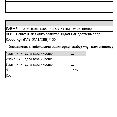
ЛАВ
–
Чет
ө
лк
ө
валютасындагы ликвидд
үү
активдер
ОБВ
–
Банктын чет
ө
лк
ө
валютасындагы милдеттенмелери
К
ө
рс
ө
тк
ү
ч (ПЛ)=(ЛАВ/ОБВ)*100
Операциялык тобокелдиктердин ордун жабуу
ү
ч
ү
н камга коюлуучу
1 жыл ичиндеги таза киреше
…
2 жыл ичиндеги таза киреше
…
3 жыл ичиндеги таза киреше
…
б
15 %
Кор