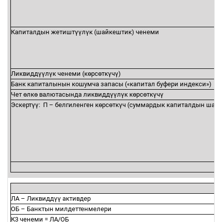
Капиталдын жетишт
үү
л
ү
к (шайкештик) ченеми
Ликвидд
үү
л
ү
к ченеми (к
ө
рс
ө
тк
ү
ч
ү
)
Банк капиталынын кошумча запасы («капитал буфери индекси»)
Чет
ө
лк
ө
валютасында ликвидд
үү
л
ү
к к
ө
рс
ө
тк
ү
ч
ү
Эскерт
үү
:
П
–
белгиленген к
ө
рс
ө
тк
ү
ч (суммардык капиталдын шайк
ЛА
–
Ликвидд
үү
активдер
ОБ
–
Банктын милдеттенмелери
К3 ченеми = ЛА/ОБ