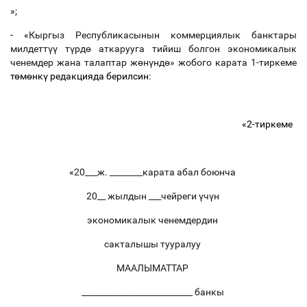
»;
-
«
Кыргыз Республикасынын коммерциялык банктары
милдетт
үү
т
ү
рд
ө
аткарууга тийиш болгон экономикалык
ченемдер жана талаптар ж
ө
н
ү
нд
ө
» жобого карата 1-тиркеме
т
ө
м
ө
нк
ү
редакцияда берилсин
:
«2-тиркеме
«
20___ж. ________карата абал боюнча
20__ жылдын ___чейреги
ү
ч
ү
н
экономикалык ченемдердин
сакталышы тууралуу
МААЛЫМАТТАР
___________________________ банкы