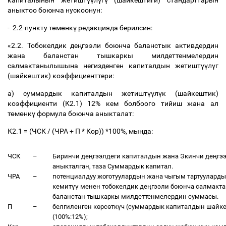
капиталынын жетишт
үү
л
ү
г
ү
(шайкештиги) стандарттарын
аныктоо боюнча нускоонун:
- 2.2-пункту т
ө
м
ө
нк
ү
редакцияда берилсин:
«2.2. Тобокелдик де
ң
гээли боюнча баланстык активдердин
жана баланстан тышкаркы милдеттенмелердин
салмактанылышына негизденген капиталдын жетишт
үү
л
ү
г
(шайкештик) коэффициенттери:
а) суммардык капиталдын жетишт
үү
л
ү
к (шайкештик)
коэффициенти (К2.1) 12% кем болбоого тийиш жана ал
т
ө
м
ө
нк
ү
формула боюнча аныкталат:
К2.1 = (ЧСК / (ЧРА + П * Кор)) *100%, мында:
ЧСК
–
Биринчи де
ң
гээлдеги капиталдын жана Экинчи де
ң
гэ
аныкталган, таза Суммардык капитал.
ЧРА
–
потенциалдуу жоготуулардын жана чыгым тартууларды
кемит
үү
менен тобокелдик де
ң
гээли боюнча салмакта
баланстан тышкаркы милдеттенмелердин суммасы.
П
–
белгиленген к
ө
рс
ө
тк
ү
ч (суммардык капиталдын шайке
(100%:12%);