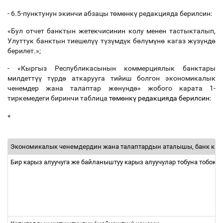
- 6.5-пунктунун экинчи абзацы т
ө
м
ө
нк
ү
редакцияда берилсин:
«Бул отчет банктын жетекчисинин колу менен тастыкталып,
Улуттук банктын тиешел
үү
т
ү
з
ү
мд
ү
к б
ө
л
ү
м
ү
н
ө
кагаз ж
ү
з
ү
нд
ө
берилет.»;
- «Кыргыз Республикасынын коммерциялык банктары
милдетт
үү
т
ү
рд
ө
аткарууга тийиш болгон экономикалык
ченемдер жана талаптар ж
ө
н
ү
нд
ө
» жобого карата 1-
тиркемедеги биринчи таблица
т
ө
м
ө
нк
ү
редакцияда берилсин:
«
Экономикалык ченемдердин жана талаптардын аталышы, банк кап
Бир карыз алуучуга же байланыштуу карыз алуучулар тобуна тобок