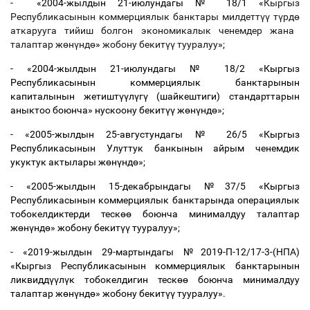
- «2004-жылдын 21-июлундагы № 18/1 «
Кыргыз
Республикасынын коммерциялык банктары милдетт
үү
т
ү
рд
ө
аткарууга тийиш болгон экономикалык ченемдер жана
талаптар ж
ө
н
ү
нд
ө
»
жобону бекит
үү
тууралуу
»;
- «2004-жылдын 21-июлундагы № 18/2 «Кыргыз
Республикасынын коммерциялык банктарынын
капиталынын жетишт
үү
л
ү
г
ү
(шайкештиги) стандарттарын
аныктоо боюнча» нускоону бекит
үү
ж
ө
н
ү
нд
ө
»;
- «2005-жылдын 25-августундагы № 26/5 «Кыргыз
Республикасынын Улуттук банкынын айрым ченемдик
укуктук актылары ж
ө
н
ү
нд
ө
»;
- «2005-жылдын 15-декабрындагы №37/5 «Кыргыз
Республикасынын коммерциялык банктарында операциялык
тобокелдиктерди теск
өө
боюнча минималдуу талаптар
ж
ө
н
ү
нд
ө
» жобону бекит
үү
тууралуу»;
- «2019-жылдын 29-мартындагы №2019-П-12/17-3-(НПА)
«Кыргыз Республикасынын коммерциялык банктарынын
ликвидд
үү
л
ү
к тобокелдигин теск
өө
боюнча минималдуу
талаптар ж
ө
н
ү
нд
ө
» жобону бекит
үү
тууралуу».