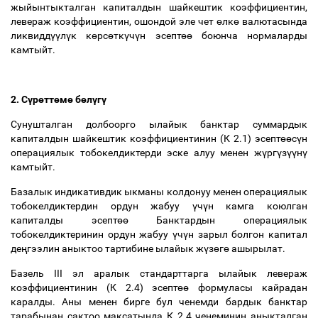
жыйынтыкталган капиталдын шайкештик коэффициентин,
левераж коэффициентин, ошондой эле чет
ө
лк
ө
валютасында
ликвидд
үү
л
ү
к к
ө
рс
ө
тк
ү
ч
ү
н эсепт
өө
боюнча нормаларды
камтыйт.
2. С
ү
р
ө
тт
ө
м
ө
б
ө
л
ү
г
ү
Сунушталган долбоорго ылайык
банктар суммардык
капиталдын шайкештик коэффициентинин (К 2.1) эсепт
өө
с
ү
н
операциялык тобокелдиктерди эске алуу менен ж
ү
рг
ү
з
үү
н
ү
камтыйт.
Базалык индикативдик ыкманы колдонуу менен операциялык
тобокелдиктердин ордун жабуу
ү
ч
ү
н камга коюлган
капиталды эсепт
өө
Банктардын операциялык
тобокелдиктеринин ордун жабуу
ү
ч
ү
н зарыл болгон капитал
де
ң
гээлин аныктоо тартибине ылайык ж
ү
з
ө
г
ө
ашырылат.
Базель III эл аралык стандарттарга ылайык левераж
коэффициентинин (К 2.4) эсепт
өө
формуласы кайрадан
каралды. Аны менен бирге бул ченемди бардык банктар
тарабынан сактоо максатында К 2.4 ченеминин аныкталган