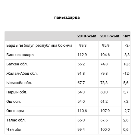
пайыздарда
2010-жыл
2011-жыл
Четтё
Бардыгы болуп республика боюнча
99,3
95,9
-3,4
Бишкек шаары
112,9
104,6
-8,3
Баткен обл.
56,2
74,8
18,6
Жалал
-
Абад обл.
91,8
79,8
-12,0
Ысыккёл обл.
67,7
73,3
5,6
Нарын обл.
54,3
60,0
5,7
Ош обл.
54,0
61,2
7,2
Ош шары
110,6
107,9
-2,7
Талас обл.
65,0
67,6
2,6
Чъй обл.
99,4
100,0
0,6