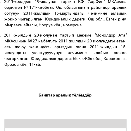
.
2011-жылдын
19-
июлунан тартып
КФ
"
АэрФин
"
МКАсына
берилген
№171-
къбёлък Ош областынын райондор аралык
сотунун 2011-жылдын 16-мартындагы чечимине ылайык
жокко чыгарылган. Юридикалык дареги:
Ош обл., Ёзгён р-ну,
Мырзаки айылы, Нооруз кёч., номерсиз.
.
2011-жылдын
20-
июлунан тартып
мекеме
"
Монолдор Ата
"
МКАсынын
№27
-
къбёлъгъ 2011-жылдын
20
-июлундагы ёзън-
ёзъ жоюу жёнъндёгъ арыздын жана
2011-жылдын 15-
июлундагы
уюштуруучунун чечимине ылайык жокко
чыгарылган. Юридикалык
дареги
:
Ысык-Кёл обл
.,
Каракол ш.
,
Орозов кёч.
, 11
-ъй
.
Банктар
аралык
тёлёмдёр
Б