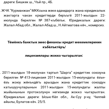
дареги
:
Бишкек ш.
,
Чъй пр., 4Б
.
.
ЖЧК
"Курманжан" МККсына
жеке
адамдарга
жана
юридикалык
жактарга
чакан
кредиттерди
беръъгё
2011-
жылдын
22-
июлунда
берилген
№
387-
къбёлък
.
Юридикалык
дареги
:
Жалал-Абад обл
.,
Жалал-Абад ш.
,
Н.Айтматова кёч.
,
номерсиз
.
Тёмёнкъ банктык эмес финансы кредит мекемелеринин
къбёлъктёръ
/
лицензиялары жокко чыгарылган
:
.
2011-жылдын
18-
июлунан тартып
"
Шарга
"
кредиттик союзуна
берилген
№413-
лицензия 2011-жылдын 15-июлундагы ёзън-
ёзъ жоюу жёнъндёгъ арыздын жана кредиттик союздун
катышуучуларынын 2011-жылдын 15-июлундагы жалпы
жыйынынын протоколунун негизинде жокко чыгарылган.
Юридикалык дареги: Ысык-Кёл обл., Ак-Суу р-ну, Челпей
айылы, Булатов кёч.
25/5.