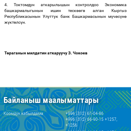
4. Токтомдун аткарылышын контролдоо Экономика
башкармалыгынын ишин теск
өө
г
ө
алган Кыргыз
Республикасынын Улуттук банк Башкармасынын м
ү
ч
ө
с
ү
н
ө
ж
ү
кт
ө
лс
ү
н.
Т
ө
раганын милдетин аткаруучу З. Чокоев
Байланыш маалыматтары
Коомдук кабылдама
+996 (312) 61-04-86
+996 (312) 66-90-15 +1257,
+1256