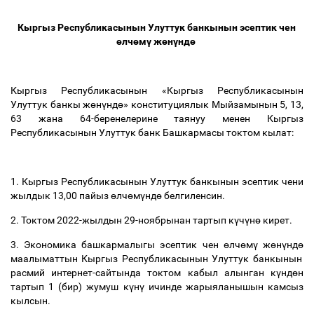
Кыргыз Республикасынын Улуттук банкынын эсептик чен
ө
лч
ө
м
ү
ж
ө
н
ү
нд
ө
Кыргыз Республикасынын «Кыргыз Республикасынын
Улуттук банкы ж
ө
н
ү
нд
ө
» конституциялык Мыйзамынын 5, 13,
63 жана 64-беренелерине таянуу менен Кыргыз
Республикасынын Улуттук банк Башкармасы токтом кылат:
1. Кыргыз Республикасынын Улуттук банкынын эсептик чени
жылдык 13,00 пайыз
ө
лч
ө
м
ү
нд
ө
белгиленсин.
2. Токтом 2022-жылдын 29-ноябрынан тартып к
ү
ч
ү
н
ө
кирет.
3. Экономика башкармалыгы эсептик чен
ө
лч
ө
м
ү
ж
ө
н
ү
нд
ө
маалыматтын Кыргыз Республикасынын Улуттук банкынын
расмий интернет-сайтында токтом кабыл алынган к
ү
нд
ө
н
тартып 1 (бир) жумуш к
ү
н
ү
ичинде жарыяланышын камсыз
кылсын.