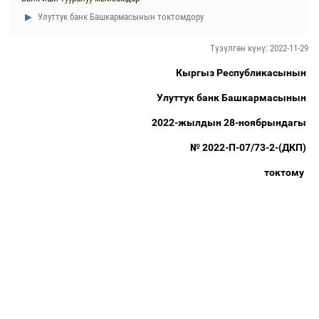
Улуттук банк Башкармасынын токтомдору
Түзүлгөн күнү: 2022-11-29
Кыргыз Республикасынын
Улуттук банк Башкармасынын
2022-жылдын 28-ноябрындагы
№ 2022-П-07/73-2-(ДКП)
токтому