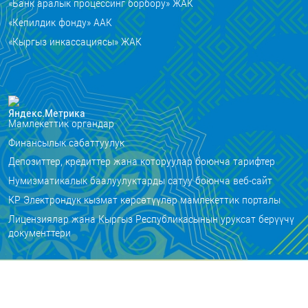
«Банк аралык процессинг борбору» ЖАК
«Кепилдик фонду» ААК
«Кыргыз инкассациясы» ЖАК
Мамлекеттик органдар
Финансылык сабаттуулук
Депозиттер, кредиттер жана которуулар боюнча тарифтер
Нумизматикалык баалуулуктарды сатуу боюнча веб-сайт
КР Электрондук кызмат көрсөтүүлөр мамлекеттик порталы
Лицензиялар жана Кыргыз Республикасынын уруксат берүүчү
документтери