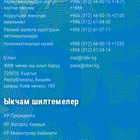
Керектөөчүлөрдүн укугун
+996 (312) 66-90-15 +1671,
коргоо бөлүмү
+1666
Коррупция жөнүндө
+996 (312) 66-90-15 +2120
маалымат
+996 (312) 61-04-00
Расмий валюта курстарын
+996 (312) 61-07-11
автомаалымдоо
Нумизматикалык музей
+996 (312) 66-90-15 +1232
+996 (312) 61-24-14
E-mail
mail@nbkr.kg
ЖМК менен иш алып баруу
press@nbkr.kg
720010, Кыргыз
Республикасы, Бишкек
шаары, Киев көчөсү, 189
Ыкчам шилтемелер
КР Президенти
КР Жогорку Кеңеши
КР Министрлер Кабинети