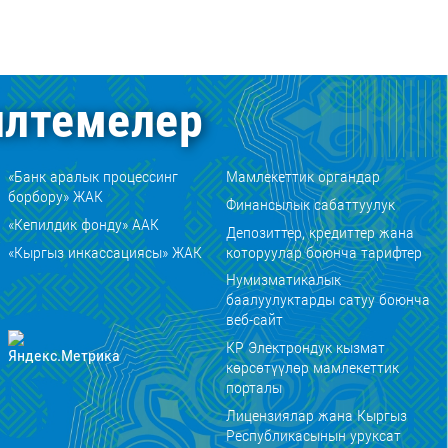
лтемелер
«Банк аралык процессинг
Мамлекеттик органдар
борбору» ЖАК
Финансылык сабаттуулук
«Кепилдик фонду» ААК
Депозиттер, кредиттер жана
«Кыргыз инкассациясы» ЖАК
которуулар боюнча тарифтер
Нумизматикалык
баалуулуктарды сатуу боюнча
веб-сайт
КР Электрондук кызмат
көрсөтүүлөр мамлекеттик
порталы
Лицензиялар жана Кыргыз
Республикасынын уруксат