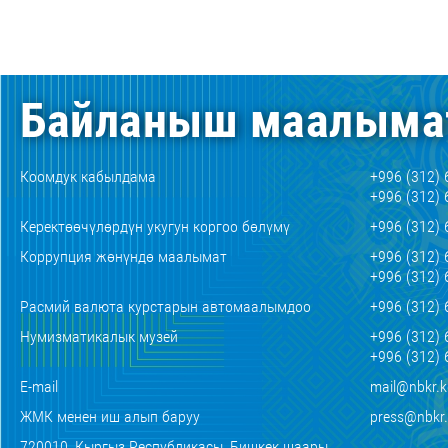
Байланыш маалыма
Коомдук кабылдама
+996 (312) 
+996 (312) 
Керектөөчүлөрдүн укугун коргоо бөлүмү
+996 (312) 
Коррупция жөнүндө маалымат
+996 (312) 
+996 (312) 
Расмий валюта курстарын автомаалымдоо
+996 (312) 
Нумизматикалык музей
+996 (312) 
+996 (312) 
E-mail
mail@nbkr.
ЖМК менен иш алып баруу
press@nbkr
720010, Кыргыз Республикасы, Бишкек шаары,