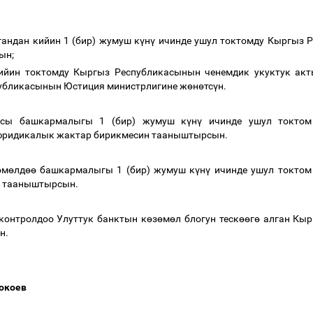
андан кийин 1 (бир) жумуш к
ү
н
ү
ичинде ушул токтомду Кыргыз 
сын;
ийин токтомду Кыргыз Республикасынын ченемдик укуктук ак
убликасынын Юстиция министрлигине ж
ө
н
ө
тс
ү
н.
ясы башкармалыгы
1 (бир) жумуш к
ү
н
ү
ичинде ушул токтом
юридикалык жактар бирикмесин тааныштырсын.
ө
м
ө
лд
өө
башкармалыгы 1 (бир) жумуш к
ү
н
ү
ичинде ушул токтом
н тааныштырсын.
онтролдоо Улуттук банктын к
ө
з
ө
м
ө
л блогун теск
өө
г
ө
алган Кыр
н.
Чокоев