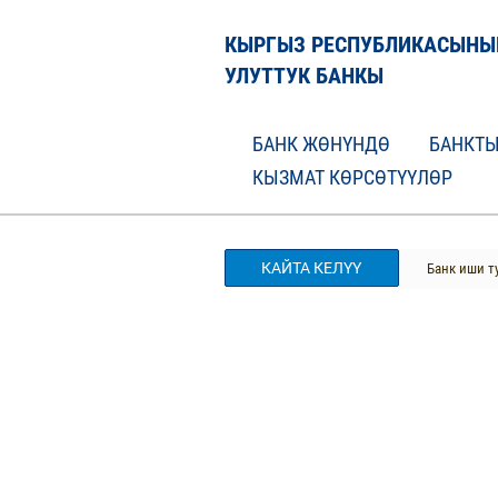
КЫРГЫЗ РЕСПУБЛИКАСЫНЫ
УЛУТТУК БАНКЫ
БАНК ЖӨНҮНДӨ
БАНКТЫ
КЫЗМАТ КӨРСӨТҮҮЛӨР
КАЙТА КЕЛҮҮ
Банк иши т