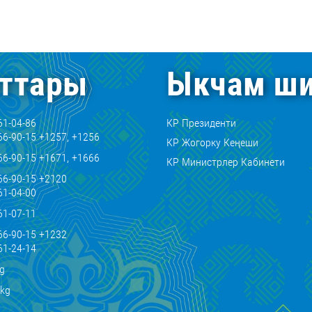
ттары
Ыкчам ши
61-04-86
КР Президенти
66-90-15 +1257, +1256
КР Жогорку Кеңеши
66-90-15 +1671, +1666
КР Министрлер Кабинети
66-90-15 +2120
61-04-00
61-07-11
66-90-15 +1232
61-24-14
kg
.kg