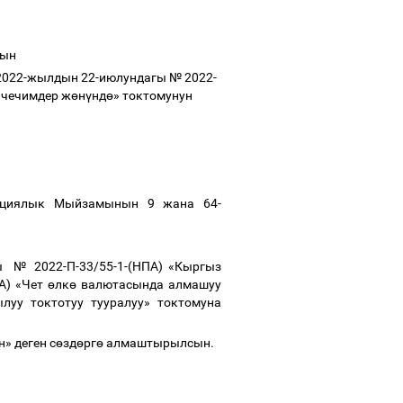
дын
2022-жылдын 22-июлундагы № 2022-
 чечимдер ж
ө
н
ү
нд
ө
» токтомунун
уциялык Мыйзамынын 9 жана 64-
 № 2022-П-33/55-1-(НПА) «Кыргыз
А) «Чет
ө
лк
ө
валютасында алмашуу
луу токтотуу тууралуу» токтомуна
» деген с
ө
зд
ө
рг
ө
алмаштырылсын.