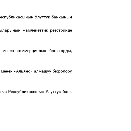
Республикасынын Улуттук банкынын
тыларынын мамлекеттик реестринде
 менен коммерциялык банктарды,
 менен «Альянс» алмашуу бюролору
гыз Республикасынын Улуттук банк