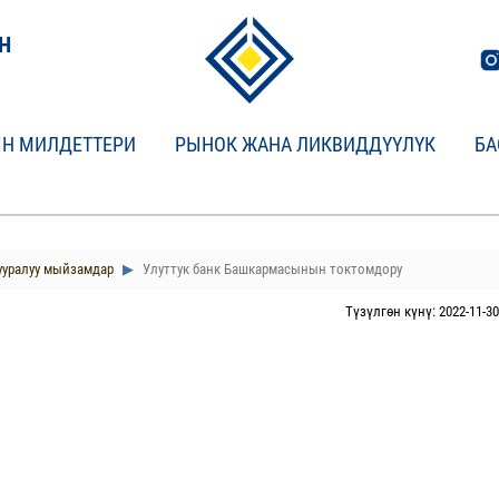
Н
Н МИЛДЕТТЕРИ
РЫНОК ЖАНА ЛИКВИДДҮҮЛҮК
БА
ууралуу мыйзамдар
Улуттук банк Башкармасынын токтомдору
Түзүлгөн күнү: 2022-11-30