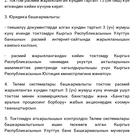
2. Токтом расмий жарыяланган к
ү
нд
ө
н тартып 15 (он беш) к
ү
н
ө
тк
ө
нд
ө
н кийин к
ү
ч
ү
н
ө
кирет.
3. Юридика башкармалыгы:
- тиешел
үү
документтерди алган к
ү
нд
ө
н тартып 3 (
ү
ч) жумуш
к
ү
н
ү
ичинде токтомдун Кыргыз Республикасынын Улуттук
банкынын расмий интернет-сайтында жарыяланышын
камсыз кылсын;
- расмий жарыялангандан кийин токтомду Кыргыз
Республикасынын ченемдик укуктук актыларынын
мамлекеттик реестринде чагылдырылышы
ү
ч
ү
н Кыргыз
Республикасынын Юстиция министрлигине ж
ө
н
ө
тс
ү
н.
4. Т
ө
л
ө
м системалары башкармалыгы токтом расмий
жарыяланган к
ү
нд
ө
н тартып 3 (
ү
ч) жумуш к
ү
н
ү
ичинде ушул
токтом менен коммерциялык банктарды жана «Банктар
аралык
процессинг борбору» жабык акционердик коомун
тааныштырсын
.
5. Токтомдун аткарылышын контролдоо Т
ө
л
ө
м системалары
башкармалыгынын ишин теск
өө
г
ө
алган Кыргыз
Республикасынын Улуттук банк Башкармасынын м
ү
ч
ө
с
ү
н
ө