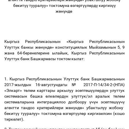
бекит
үү
тууралуу» токтомуна
ө
зг
ө
рт
үү
л
ө
рд
ү
киргиз
үү
ж
ө
н
ү
нд
ө
Кыргыз Республикасынын «Кыргыз Республикасынын
Улуттук банкы ж
ө
н
ү
нд
ө
» конституциялык Мыйзамынын 5, 9
жана 64-беренелерине ылайык, Кыргыз Республикасынын
Улуттук банк Башкармасы токтом кылат:
1. Кыргыз Республикасынын Улуттук банк Башкармасынын
2017-жылдын 16-августундагы № 2017-П-14/34-2-(НПА)
«Элкарт» т
ө
л
ө
м карттары аркылуу эсептеш
үү
л
ө
рд
ү
н улуттук
системасын башка
ө
лк
ө
л
ө
рд
ү
н улуттук/эл аралык т
ө
л
ө
м
системаларына интеграциялоо долбоору
ү
ч
ү
н эсептеш
үү
ч
ү
агентти тандоо критерийлери ж
ө
н
ү
нд
ө
» убактылуу жобону
бекит
үү
тууралуу» токтомуна
ө
зг
ө
рт
үү
л
ө
р киргизилсин (кошо
тиркелет).