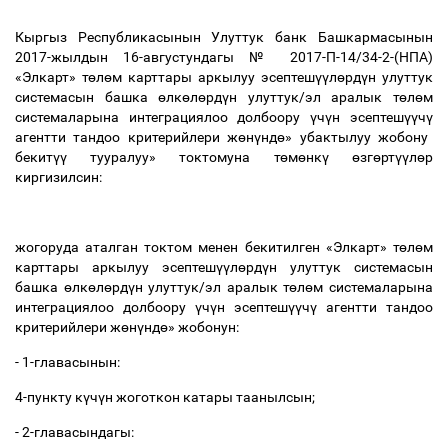
Кыргыз Республикасынын Улуттук банк Башкармасынын
2017-жылдын 16-августундагы № 2017-П-14/34-2-(НПА)
«Элкарт» т
ө
л
ө
м карттары аркылуу эсептеш
үү
л
ө
рд
ү
н улуттук
системасын башка
ө
лк
ө
л
ө
рд
ү
н улуттук/эл аралык т
ө
л
ө
м
системаларына интеграциялоо долбоору
ү
ч
ү
н эсептеш
үү
ч
ү
агентти тандоо критерийлери ж
ө
н
ү
нд
ө
» убактылуу жобону
бекит
үү
тууралуу
» токтомуна т
ө
м
ө
нк
ү
ө
зг
ө
рт
үү
л
ө
р
киргизилсин:
жогоруда аталган токтом менен бекитилген
«Элкарт» т
ө
л
ө
м
карттары аркылуу эсептеш
үү
л
ө
рд
ү
н улуттук системасын
башка
ө
лк
ө
л
ө
рд
ү
н улуттук/эл аралык т
ө
л
ө
м системаларына
интеграциялоо долбоору
ү
ч
ү
н эсептеш
үү
ч
ү
агентти тандоо
критерийлери ж
ө
н
ү
нд
ө
» жобонун:
- 1-главасынын:
4-пункту
к
ү
ч
ү
н жоготкон катары таанылсын;
- 2-
главасындагы: