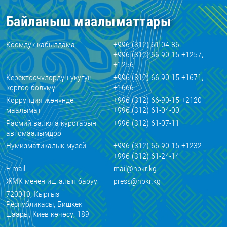
Байланыш маалыматтары
Коомдук кабылдама
+996 (312) 61-04-86
+996 (312) 66-90-15 +1257,
+1256
Керектөөчүлөрдүн укугун
+996 (312) 66-90-15 +1671,
коргоо бөлүмү
+1666
Коррупция жөнүндө
+996 (312) 66-90-15 +2120
маалымат
+996 (312) 61-04-00
Расмий валюта курстарын
+996 (312) 61-07-11
автомаалымдоо
Нумизматикалык музей
+996 (312) 66-90-15 +1232
+996 (312) 61-24-14
E-mail
mail@nbkr.kg
ЖМК менен иш алып баруу
press@nbkr.kg
720010, Кыргыз
Республикасы, Бишкек
шаары, Киев көчөсү, 189