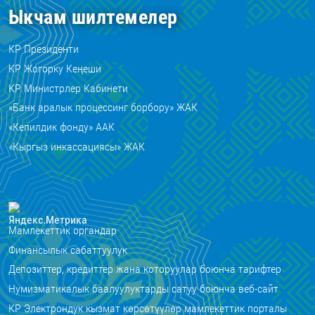
Ыкчам шилтемелер
КР Президенти
КР Жогорку Кеңеши
КР Министрлер Кабинети
«Банк аралык процессинг борбору» ЖАК
«Кепилдик фонду» ААК
«Кыргыз инкассациясы» ЖАК
Мамлекеттик органдар
Финансылык сабаттуулук
Депозиттер, кредиттер жана которуулар боюнча тарифтер
Нумизматикалык баалуулуктарды сатуу боюнча веб-сайт
КР Электрондук кызмат көрсөтүүлөр мамлекеттик порталы