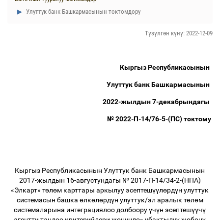
Улуттук банк Башкармасынын токтомдору
Түзүлгөн күнү: 2022-12-09
Кыргыз Республикасынын
Улуттук банк Башкармасынын
2022-жылдын 7-декабрындагы
№ 2022-П-14/76-5-(ПС) токтому
Кыргыз Республикасынын Улуттук банк Башкармасынын
2017-жылдын 16-августундагы № 2017-П-14/34-2-(НПА)
«Элкарт» т
ө
л
ө
м карттары аркылуу эсептеш
үү
л
ө
рд
ү
н улуттук
системасын башка
ө
лк
ө
л
ө
рд
ү
н улуттук/эл аралык т
ө
л
ө
м
системаларына интеграциялоо долбоору
ү
ч
ү
н эсептеш
үү
ч
ү
агентти тандоо критерийлери ж
ө
н
ү
нд
ө
» убактылуу жобону