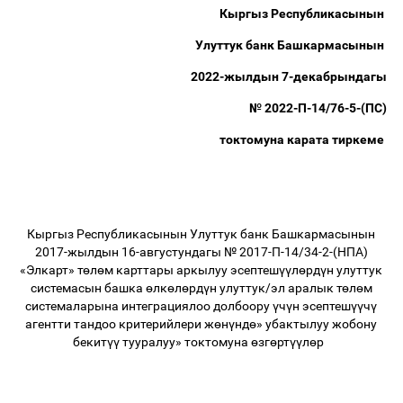
Кыргыз Республикасынын
Улуттук банк Башкармасынын
2022-жылдын 7-декабрындагы
№ 2022-П-14/76-5-(ПС)
токтомуна карата тиркеме
Кыргыз Республикасынын Улуттук банк Башкармасынын
2017-жылдын 16-августундагы № 2017-П-14/34-2-(НПА)
«Элкарт» т
ө
л
ө
м карттары аркылуу эсептеш
үү
л
ө
рд
ү
н улуттук
системасын башка
ө
лк
ө
л
ө
рд
ү
н улуттук/эл аралык т
ө
л
ө
м
системаларына интеграциялоо долбоору
ү
ч
ү
н эсептеш
үү
ч
ү
агентти тандоо критерийлери ж
ө
н
ү
нд
ө
» убактылуу жобону
бекит
үү
тууралуу» токтомуна
ө
зг
ө
рт
үү
л
ө
р