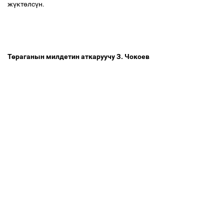
ж
ү
кт
ө
лс
ү
н.
Т
ө
раганын милдетин аткаруучу З. Чокоев