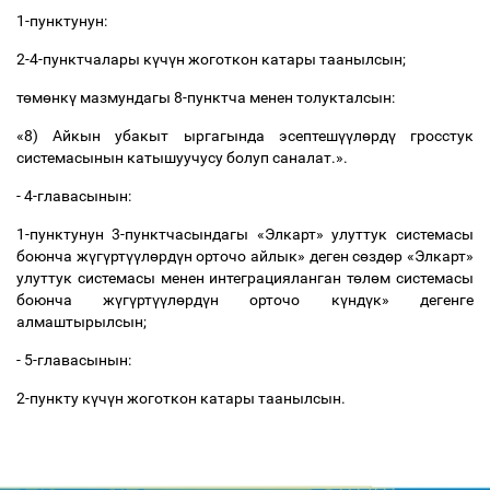
1-пунктунун:
2-4-пунктчалары к
ү
ч
ү
н жоготкон катары таанылсын;
т
ө
м
ө
нк
ү
мазмундагы 8-пунктча менен толукталсын:
«8) Айкын убакыт ыргагында эсептеш
үү
л
ө
рд
ү
гросстук
системасынын катышуучусу болуп саналат.».
-
4-
главасынын:
1-пунктунун 3-пунктчасындагы «Элкарт» улуттук системасы
боюнча ж
ү
г
ү
рт
үү
л
ө
рд
ү
н орточо айлык» деген с
ө
зд
ө
р «Элкарт»
улуттук системасы менен интеграцияланган т
ө
л
ө
м системасы
боюнча ж
ү
г
ү
рт
үү
л
ө
рд
ү
н орточо к
ү
нд
ү
к» дегенге
алмаштырылсын;
- 5-главасынын:
2-пункту
к
ү
ч
ү
н жоготкон катары таанылсын.