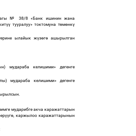
ндагы № 38/8 «Банк ишинин жана
кит
үү
тууралуу» токтомуна т
ө
м
ө
нк
ү
терине ылайык ж
ү
з
ө
г
ө
ашырылган
ын) мудараба келишими» дегенге
лпы) мудараба келишими» дегенге
тырылсын.
имге мударибге акча каражаттарын
бер
үү
г
ө
, каржылоо каражаттарынын
;