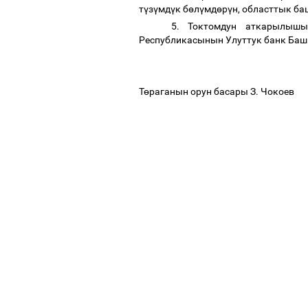
т
ү
з
ү
мд
ү
к б
ө
л
ү
мд
ө
р
ү
н, областтык б
5. Токтомдун аткарылышы
Республикасынын Улуттук банк Ба
Т
ө
раганын орун басары З. Чокоев