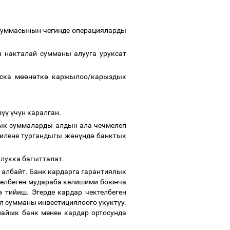
уммасынын чегинде операцияларды
 накталай сумманы алууга уруксат
ска м
өө
н
ө
тк
ө
каржылоо/карыздык
з
үү
ү
ч
ү
н каралган.
ык суммаларды алдын ала чечмелеп
гилене тургандыгы ж
ө
н
ү
нд
ө
банктык
лукка багытталат.
о албайт. Банк кардарга гарантиялык
телбеген мудараба келишими боюнча
ө
тийиш. Эгерде кардар чектелбеген
л сумманы инвестициялоого укуктуу.
айык банк менен кардар ортосунда