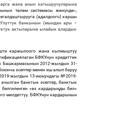
ларга жана анын катышуучуларына
сынын т
ө
л
ө
м системасы ж
ө
н
ү
нд
ө
»
,
легалдаштырууга (адалдоого) каршы
 Улуттук банкынын (мындан ары
–
куктук актыларына ылайык алардын
ишти каржылоого жана кылмыштуу
ификациялаган БФКУнун кредиттик
нк Башкармасынын 2012-жылдын 31-
боюнча эсептер менен иш алып баруу
 2019-жылдын 13-июнундагы №2019-
 ачылган банктык эсептер, банктык
 белгиленген «
ө
з кардары
ң
ды бил»
го милдетт
үү
. БФКУнун кардарынын