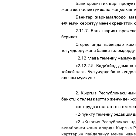
Банк кредиттик карт проду
жана жеткиликт
үү
жана жа
ң
ылышты
Банктар жарнамалоодо, ма
ө
лч
ө
м
ү
н к
ө
рс
ө
т
үү
менен кредиттик к
2.11.7. Банк шарият эрежел
берилет.
Эгерде анда пайыздар камт
т
ө
г
ү
мд
ө
рд
ү
жана башка т
ө
л
ө
мд
ө
рд
ү
- 2.12-глава т
ө
м
ө
нк
ү
мазмунда
«2.12.2.5. Вади'айад даман
тейлей алат. Бул учурда банк к
ү
нд
ө
л
алышы м
ү
мк
ү
н.».
2. Кыргыз Республикасыны
банктык т
ө
л
ө
м карттар ж
ө
н
ү
нд
ө
» ж
жогоруда аталган токтом ме
- 2-пункту т
ө
м
ө
нк
ү
редакцияда
«2.
«Кыргыз Республикасынд
эквайринги жана аларды Кыргыз Р
карттарын пайдалануу менен ишк