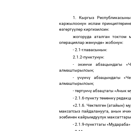
1. Кыргыз Республикасын
каржылоонун ислам принциптерин
ө
зг
ө
рт
үү
л
ө
р киргизилсин:
жогоруда аталган токтом 
операциялар ж
ө
н
ү
нд
ө
» жобонун:
- 2.1-главасынын:
2.1.2-пунктунун:
- экинчи абзацындагы «Ч
алмаштырылсын;
-
ү
ч
ү
нч
ү
абзацындагы «Чек
алмаштырылсын;
- т
ө
рт
ү
нч
ү
абзацтагы «Ачык му
- 2.1.6-пункту т
ө
м
ө
нк
ү
редакц
«2.1.6. Чектелген (атайын) 
максатсыз пайдаланууга, анын ичи
эсебинен кайрымдуулук максаттары
- 2.1.9-пункттагы «Мудараба» 