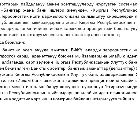
арттарын пайдалануу менен эсептеш
үү
л
ө
рд
ү
ж
ү
рг
ү
зг
ө
н система
н
«
Банктар жана банк иштери ж
ө
н
ү
нд
ө
»
, «Кыргыз Республика
 «Террористтик ишти каржылоого жана кылмыштуу кирешелерди 
спубликасынын мыйзамдарына жана Кыргыз Республикасынын
актыларына, анын ичинде ислам каржылоо принциптери боюнча у
ологиясын эске алуу менен жалпы талаптар аныкталган.»;
а берилсин:
банктык эсеп ачууда эмитент, БФКУ аларды террористтик 
лдоого) каршы аракеттен
үү
боюнча мыйзамдарына ылайык идент
е албаганда, карт ээлерин Кыргыз Республикасынын Улуттук ба
н бекитилген «Банктык эсептер, банктык аманаттар (депозиттер) 
де жана Кыргыз Республикасынын Улуттук банк Башкармасынын
китилген «Ислам банк иши жана каржылоо принциптерине ылайык
ептер менен иш алып баруу ж
ө
н
ү
нд
ө
» нускоонун 1-тиркемесинде
гыз Республикасынын мыйзамдарына ылайык идентификациялоо
нын кредиттик картынын номерине байланыштырылууга тийиш.».