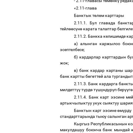
- 2.11-главасы т
ө
м
ө
нк
ү
редакц
«2.11-глава
Банктык т
ө
л
ө
м карттары
2.11.1. Бул главада банкт
тейл
өө
с
ү
н
ө
карата талаптар белгиле
2.11.2. Банкка келишимде кар
а) алынган каржылоо бою
эсептелбесе;
б) кардарлар карттардын бу
жок;
в) банк кардар картаны шар
банк картты б
ө
г
ө
тт
ө
й ала турганды
2.11.3. Банк кардарга банк
милдетт
үү
т
ү
рд
ө
т
ү
ш
ү
нд
ү
р
ү
п бер
үү
г
ө
2.11.4. Банк карт ээсине м
артыкчылыктуу укук сыяктуу шария
Банктын карт ээсине
ө
м
ү
рд
ү
стандарттарында тыюу салынган а
Кыргыз Республикасынын кол
макулдашуу боюнча банк мындай 