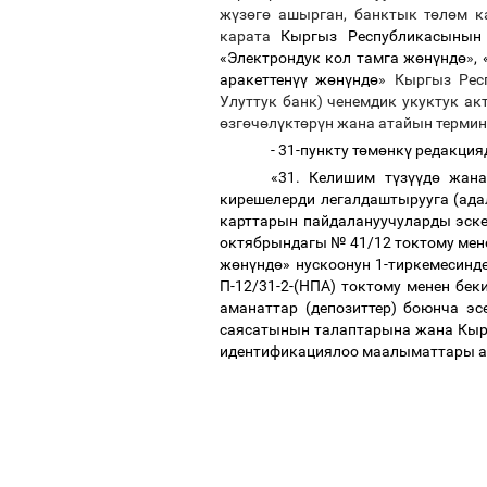
ж
ү
з
ө
г
ө
ашырган, банктык т
ө
л
ө
м к
карата
Кыргыз Республикасыны
«Электрондук кол тамга ж
ө
н
ү
нд
ө
»
,
аракеттен
үү
ж
ө
н
ү
нд
ө
» Кыргыз Ре
Улуттук банк) ченемдик укуктук 
ө
зг
ө
ч
ө
л
ү
кт
ө
р
ү
н жана атайын термин
- 31-пункту т
ө
м
ө
нк
ү
редакцияд
«31. Келишим т
ү
з
үү
д
ө
жана 
кирешелерди легалдаштырууга (ада
карттарын пайдалануучуларды эск
октябрындагы № 41/12 токтому мене
ж
ө
н
ү
нд
ө
» нускоонун 1-тиркемесин
П-12/31-2-(НПА) токтому менен бе
аманаттар (депозиттер) боюнча эс
саясатынын талаптарына жана Кыр
идентификациялоо маалыматтары а