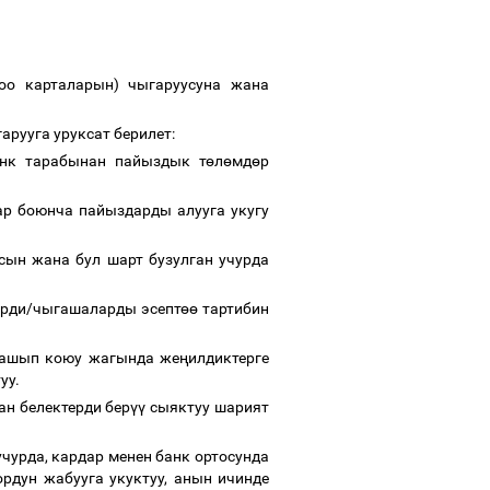
лоо карталарын) чыгаруусуна жана
арууга уруксат берилет:
анк тарабынан пайыздык т
ө
л
ө
мд
ө
р
ар боюнча пайыздарды алууга укугу
сын жана бул шарт бузулган учурда
лерди/чыгашаларды эсепт
өө
тартибин
лдашып коюу жагында же
ң
илдиктерге
туу.
н белектерди бер
үү
сыяктуу шарият
урда, кардар менен банк ортосунда
дун жабууга укуктуу, анын ичинде