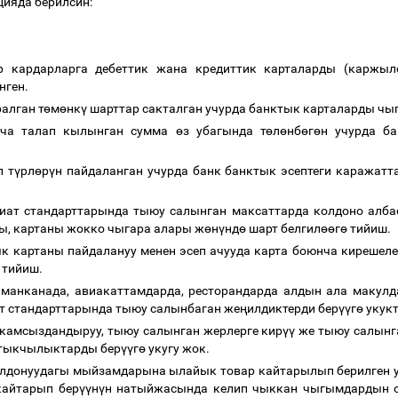
ияда берилсин:
ар кардарларга дебеттик жана кредиттик карталарды (каржы
нген.
алган т
ө
м
ө
нк
ү
шарттар сакталган учурда банктык карталарды чыг
нча талап кылынган сумма
ө
з убагында т
ө
л
ө
нб
ө
г
ө
н учурда б
л т
ү
рл
ө
р
ү
н пайдаланган учурда банк банктык эсептеги каражатт
иат стандарттарында тыюу салынган максаттарда колдоно алба
гы, картаны жокко чыгара алары ж
ө
н
ү
нд
ө
шарт белгил
өө
г
ө
тийиш.
тык картаны пайдалануу менен эсеп ачууда карта боюнча киреше
тийиш.
ейманканада, авиакаттамдарда, ресторандарда алдын ала маку
т стандарттарында тыюу салынбаган же
ң
илдиктерди бер
үү
г
ө
укук
камсыздандыруу, тыюу салынган жерлерге кир
үү
же тыюу салынга
ртыкчылыктарды бер
үү
г
ө
укугу жок.
донуудагы мыйзамдарына ылайык товар кайтарылып берилген уч
кайтарып бер
үү
н
ү
н натыйжасында келип чыккан чыгымдардын ор