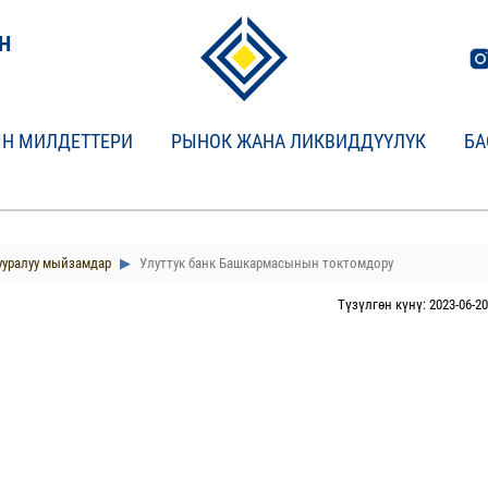
Н
Н МИЛДЕТТЕРИ
РЫНОК ЖАНА ЛИКВИДДҮҮЛҮК
БА
ууралуу мыйзамдар
Улуттук банк Башкармасынын токтомдору
Түзүлгөн күнү: 2023-06-20