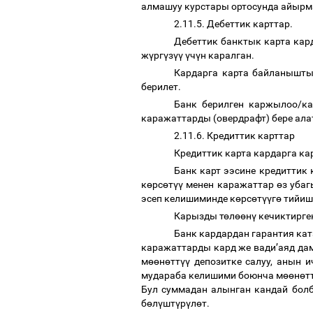
алмашуу курстары ортосунда айырм
2.11.5. Дебеттик карттар.
Дебеттик банктык карта ка
ж
ү
рг
ү
з
үү
ү
ч
ү
н каралган.
Кардарга карта байланышты
берилет.
Банк берилген каржылоо/к
каражаттарды (овердрафт) бере ала
2.11.6. Кредиттик карттар
Кредиттик карта кардарга к
Банк карт ээсине кредиттик 
к
ө
рс
ө
т
үү
менен каражаттар
ө
з уба
эсеп келишиминде к
ө
рс
ө
т
үү
г
ө
тийи
Карызды т
ө
л
өө
н
ү
кечиктирге
Банк кардардан гарантия ка
каражаттарды кард же вади
’
аяд да
м
өө
н
ө
тт
үү
депозитке салуу, анын и
мудараба келишими боюнча м
өө
н
ө
т
Бул суммадан алынган кандай бол
б
ө
л
ү
шт
ү
р
ү
л
ө
т.