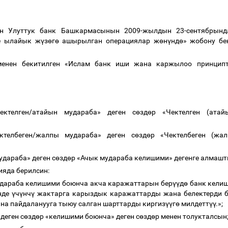
ын Улуттук банк Башкармасынын 2009-жылдын 23-сентябры
е ылайык ж
ү
з
ө
г
ө
ашырылган операциялар ж
ө
н
ү
нд
ө
» жобону бе
менен бекитилген «Ислам банк иши жана каржылоо принцип
ектелген/атайын мудараба» деген с
ө
зд
ө
р «Чектелген (атай
телбеген/жалпы мудараба» деген с
ө
зд
ө
р «Чектелбеген (жа
дараба» деген с
ө
зд
ө
р «Ачык мудараба келишими» дегенге алмаш
ияда берилсин:
мудараба келишими боюнча акча каражаттарын бер
үү
д
ө
банк келиш
нде
ү
ч
ү
нч
ү
жактарга карыздык каражаттарды жана белектерди 
на пайдаланууга тыюу салган шарттарды киргиз
үү
г
ө
милдетт
үү
.»;
деген с
ө
зд
ө
р «келишими боюнча» деген с
ө
зд
ө
р менен толукталсын