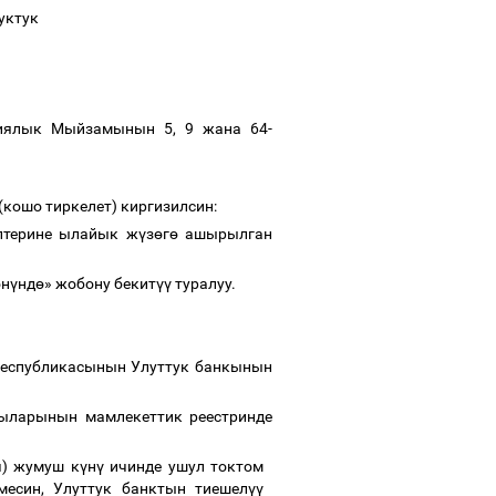
куктук
циялык Мыйзамынын 5, 9 жана 64-
 (кошо тиркелет) киргизилсин:
птерине ылайык ж
ү
з
ө
г
ө
ашырылган
ө
н
ү
нд
ө
» жобону бекит
үү
туралуу.
Республикасынын Улуттук банкынын
тыларынын мамлекеттик реестринде
ч) жумуш к
ү
н
ү
ичинде ушул токтом
есин, Улуттук банктын тиешел
үү