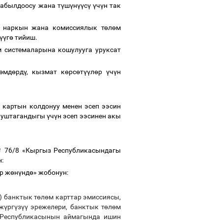
кабылдоосу жана т
ү
ш
ү
н
үү
с
ү
ү
ч
ү
н так
 наркын жана комиссиялык т
ө
л
ө
м
үү
г
ө
тийиш.
м системаларына кошулууга уруксат
ө
мд
ө
рд
ү
, кызмат к
ө
рс
ө
т
үү
л
ө
р
ү
ч
ү
н
 картын колдонуу менен эсеп ээсин
нуштагандыгы
ү
ч
ү
н эсеп ээсинен акы
 76/8 «Кыргыз Республикасындагы
н:
р ж
ө
н
ү
нд
ө
» жобонун:
) банктык т
ө
л
ө
м карттар эмиссиясы,
 ж
ү
рг
ү
з
үү
эрежелери, банктык т
ө
л
ө
м
 Республикасынын аймагында ишин