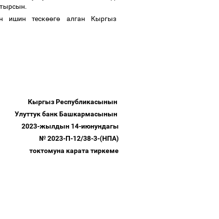
штырсын.
н ишин теск
өө
г
ө
алган Кыргыз
Кыргыз Республикасынын
Улуттук банк Башкармасынын
2023-жылдын 14-июнундагы
№ 2023-П-12/38-3-(НПА)
токтомуна карата тиркеме