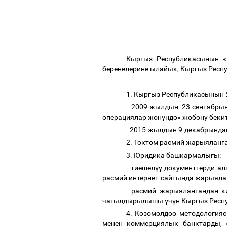
Кыргыз Республикасынын «
беренелерине ылайык, Кыргыз Респ
1. Кыргыз Республикасынын 
- 2009-жылдын 23-сентябр
операциялар ж
ө
н
ү
нд
ө
» жобону беки
- 2015-жылдын 9-декабрында
2. Токтом расмий жарыяланга
3. Юридика башкармалыгы:
- тиешел
үү
документтерди ал
расмий интернет-сайтында жарыял
- расмий жарыялангандан к
чагылдырылышы
ү
ч
ү
н Кыргыз Респ
4. К
ө
з
ө
м
ө
лд
өө
методологияс
менен коммерциялык банктарды, 