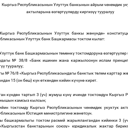
Кыргыз Республикасынын Улуттук банкынын айрым ченемдик у
актыларына
ө
зг
ө
рт
үү
л
ө
рд
ү
киргиз
үү
тууралуу
Кыргыз Республикасынын Улуттук банкы ж
ө
н
ү
нд
ө
» конститу
убликасынын Улуттук банк Башкармасы токтом кылат:
Улуттук банк Башкармасынын т
ө
м
ө
нк
ү
токтомдоруна
ө
зг
ө
рт
үү
л
ө
р
ындагы № 38/8 «Банк ишинин жана каржылоонун ислам принци
т
үү
тууралуу;
гы № 76/8 «Кыргыз Республикасындагы банктык т
ө
л
ө
м карттар ж
ндан 15 (он беш) к
ү
н
ө
тк
ө
нд
ө
н кийин к
ү
ч
ү
н
ө
кирет.
ган к
ү
нд
ө
н тартып 3 (
ү
ч) жумуш к
ү
н
ү
ичинде токтомдун Кыргыз 
анышын камсыз кылсын;
ийин токтомду Кыргыз Республикасынын ченемдик укуктук ак
убликасынын Юстиция министрлигине ж
ө
н
ө
тс
ү
н.
ы башкармалыгы токтом расмий жарыялангандан кийинки 3 (
ү
«Кыргызстан банктарынын союзу» юридикалык жактар бирикм