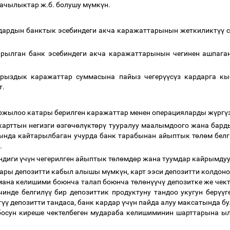
ачылыктар ж.б. болушу м
ү
мк
ү
н.
рдардын банктык эсебиндеги акча каражаттарынын жеткиликт
үү
с
рылган банк эсебиндеги акча каражаттарынын чегинен ашпаган
арыздык каражаттар суммасына пайыз чегер
үү
с
ү
з кардарга кы
т.
аржылоо катары берилген каражаттар менен операцияларды ж
ү
рг
ү
карттын негизги
ө
зг
ө
ч
ө
л
ү
кт
ө
р
ү
тууралуу маалымдоого жана бард
гында кайтарылбаган учурда банк тарабынан айыптык т
ө
л
ө
м бел
ш.
ндиги
ү
ч
ү
н чегерилген айыптык т
ө
л
ө
мд
ө
р жана туумдар кайрымдуу
тары депозитти кабыл алышы м
ү
мк
ү
н, карт ээси депозитти колдон
мана келишими боюнча талап боюнча т
ө
л
ө
н
үү
ч
ү
депозитке же чек
чинде белгил
үү
бир депозиттик продуктуну тандоо укугун бер
үү
г
т
үү
депозитти тандаса, банк кардар
ү
ч
ү
н пайда алуу максатында бу
босун киреше чектелбеген мудараба келишиминин шарттарына ыл