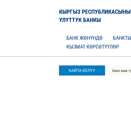
КЫРГЫЗ РЕСПУБЛИКАСЫНЫ
УЛУТТУК БАНКЫ
БАНК ЖӨНҮНДӨ
БАНКТЫ
КЫЗМАТ КӨРСӨТҮҮЛӨР
КАЙТА КЕЛҮҮ
Банк иши т