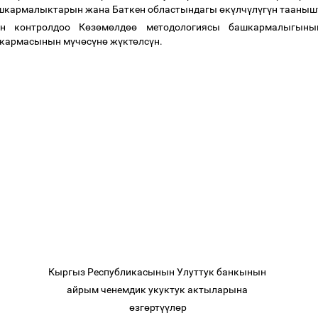
ашкармалыктарын жана Баткен областындагы
ө
к
ү
лч
ү
л
ү
г
ү
н тааны
н контролдоо К
ө
з
ө
м
ө
лд
өө
методологиясы башкармалыгыны
шкармасынын м
ү
ч
ө
с
ү
н
ө
ж
ү
кт
ө
лс
ү
н.
Кыргыз Республикасынын Улуттук банкынын
айрым ченемдик укуктук актыларына
ө
зг
ө
рт
үү
л
ө
р