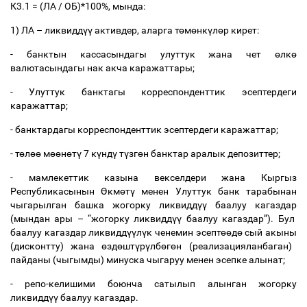
К
3.1 = (
ЛА
/
ОБ
)*100%,
мында
:
1)
ЛА
–
ликвидд
үү
активдер
,
аларга
т
ө
м
ө
нк
ү
л
ө
р
кирет
:
-
банктын
кассасындагы
улуттук
жана
чет
ө
лк
ө
валютасындагы
нак
акча
каражаттары
;
-
Улуттук
банктагы
корреспонденттик
эсептердеги
каражаттар
;
-
банктардагы
корреспонденттик
эсептердеги
каражаттар
;
-
т
ө
л
өө
м
өө
н
ө
т
ү
7
к
ү
нд
ү
т
ү
зг
ө
н
банктар
аралык
депозиттер
;
-
мамлекеттик
казына
векселдери
жана
Кыргыз
Республикасынын
Ө
км
ө
т
ү
менен
Улуттук
банк
тарабынан
чыгарылган
башка
жогорку
ликвидд
үү
баалуу
кагаздар
(
мындан
ары
–
“
жогорку
ликвидд
үү
баалуу
кагаздар
”).
Бул
баалуу
кагаздар
ликвидд
үү
л
ү
к
ченемин
эсепт
өө
д
ө
сый
акыны
(
дисконтту
)
жана
ө
зд
ө
шт
ү
р
ү
лб
ө
г
ө
н
(
реализацияланбаган
)
пайданы
(
чыгымды
)
минуска
чыгаруу
менен
эсепке
алынат
;
-
репо
-
келишими
боюнча
сатылып
алынган
жогорку
ликвидд
үү
баалуу
кагаздар
.