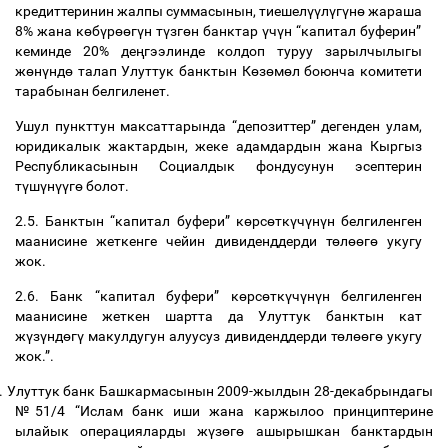
кредиттеринин
жалпы
суммасынын
,
тиешел
үү
л
ү
г
ү
н
ө
жараша
8%
жана
к
ө
б
ү
р
өө
г
ү
н
т
ү
зг
ө
н
банктар
ү
ч
ү
н
“
капитал
буферин
”
кеминде
20%
де
ң
гээлинде
колдоп
туруу
зарылчылыгы
ж
ө
н
ү
нд
ө
талап
Улуттук
банктын
К
ө
з
ө
м
ө
л
боюнча
комитети
тарабынан
белгиленет
.
Ушул
пункттун
максаттарында
“
депозиттер
”
дегенден
улам
,
юридикалык
жактардын
,
жеке
адамдардын
жана
Кыргыз
Республикасынын
Социалдык
фондусунун
эсептерин
т
ү
ш
ү
н
үү
г
ө
болот
.
2.5.
Банктын
“
капитал
буфери
”
к
ө
рс
ө
тк
ү
ч
ү
н
ү
н
белгиленген
маанисине
жеткенге
чейин
дивиденддерди
т
ө
л
өө
г
ө
укугу
жок
.
2.6.
Банк
“
капитал
буфери
”
к
ө
рс
ө
тк
ү
ч
ү
н
ү
н
белгиленген
маанисине
жеткен
шартта
да
Улуттук
банктын
кат
ж
ү
з
ү
нд
ө
г
ү
макулдугун
алуусуз
дивиденддерди
т
ө
л
өө
г
ө
укугу
жок
.”.
.
Улуттук
банк
Башкармасынын
2009-
жылдын
28-
декабрындагы
№
51/4 “
Ислам
банк
иши
жана
каржылоо
принциптерине
ылайык
операцияларды
ж
ү
з
ө
г
ө
ашырышкан
банктардын