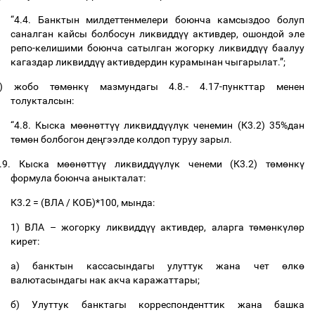
“4.4.
Банктын
милдеттенмелери
боюнча
камсыздоо
болуп
саналган
кайсы
болбосун
ликвидд
үү
активдер
,
ошондой
эле
репо
-
келишими
боюнча
сатылган
жогорку
ликвидд
үү
баалуу
кагаздар
ликвидд
үү
активдердин
курамынан
чыгарылат
.”;
)
жобо
т
ө
м
ө
нк
ү
мазмундагы
4.8.- 4.17-
пункттар
менен
толукталсын
:
“4.8.
Кыска
м
өө
н
ө
тт
үү
ликвидд
үү
л
ү
к
ченемин
(
К
3.2) 35%
дан
т
ө
м
ө
н
болбогон
де
ң
гээлде
колдоп
туруу
зарыл
.
.9.
Кыска
м
өө
н
ө
тт
үү
ликвидд
үү
л
ү
к
ченеми
(
К
3.2)
т
ө
м
ө
нк
ү
формула
боюнча
аныкталат
:
К
3.2 = (
ВЛА
/
КОБ
)*100,
мында
:
1)
ВЛА
–
жогорку
ликвидд
үү
активдер
,
аларга
т
ө
м
ө
нк
ү
л
ө
р
кирет
:
а
)
банктын
кассасындагы
улуттук
жана
чет
ө
лк
ө
валютасындагы
нак
акча
каражаттары
;
б
)
Улуттук
банктагы
корреспонденттик
жана
башка