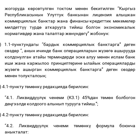
жогоруда
к
ө
рс
ө
т
ү
лг
ө
н
токтом
менен
бекитилген
“
Кыргыз
Республикасынын
Улуттук
банкынан
лицензия
алышкан
коммерциялык
банктар
жана
финансы
-
кредиттик
мекемелер
милдетт
үү
т
ү
рд
ө
аткарууга
тийиш
болгон
экономикалык
нормативдер
жана
талаптар
ж
ө
н
ү
нд
ө
г
ү
”
жобонун
:
)
1.1-
пунктундагы
“
бардык
коммерциялык
банктарга
”
деген
с
ө
зд
ө
р
“,
анын
ичинде
банк
операцияларын
ж
ү
з
ө
г
ө
ашырууда
колдонулган
атайы
терминдерди
эске
алуу
менен
ислам
банк
иши
жана
каржылоо
принциптерине
ылайык
операцияларды
ж
ү
з
ө
г
ө
ашырган
коммерциялык
банктарга
”
деген
с
ө
зд
ө
р
менен
толукталсын
;
)
4.1-
пункту
т
ө
м
ө
нк
ү
редакцияда
берилсин
:
“4.1.
Ликвидд
үү
л
ү
к
ченеми
(
К
3.1) 45%
дан
т
ө
м
ө
н
болбогон
де
ң
гээлде
колдоого
алынып
турууга
тийиш
.”;
)
4.2-
пункту
т
ө
м
ө
нк
ү
редакцияда
берилсин
:
“4.2.
Ликвидд
үү
л
ү
к
ченеми
т
ө
м
ө
нк
ү
формула
боюнча
аныкталат
: