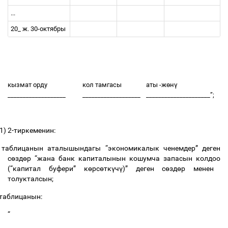
...
20_
ж
. 30-
октябры
кызмат
орду
кол
тамгасы
аты
-
ж
ө
н
ү
___________________
___________________
_____________________”;
1)
2-
тиркеменин
:
таблицанын
аталышындагы
“
экономикалык
ченемдер
”
деген
с
ө
зд
ө
р
“
жана
банк
капиталынын
кошумча
запасын
колдоо
(“
капитал
буфери
”
к
ө
рс
ө
тк
ү
ч
ү
)”
деген
с
ө
зд
ө
р
менен
толукталсын
;
таблицанын
:
“