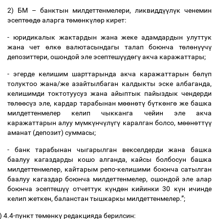
2)
БМ
–
банктын
милдеттенмелери
,
ликвидд
үү
л
ү
к
ченемин
эсепт
өө
д
ө
аларга
т
ө
м
ө
нк
ү
л
ө
р
кирет
:
-
юридикалык
жактардын
жана
жеке
адамдардын
улуттук
жана
чет
ө
лк
ө
валютасындагы
талап
боюнча
т
ө
л
ө
н
үү
ч
ү
депозиттери
,
ошондой
эле
эсептеш
үү
д
ө
г
ү
акча
каражаттары
;
-
эгерде
келишим
шарттарында
акча
каражаттарын
б
ө
л
ү
п
толуктоо
жана
/
же
азайтылбаган
калдыкты
эске
албаганда
,
келишимди
токтотуусуз
жана
айыптык
пайыздык
чендерди
т
ө
л
өө
с
ү
з
эле
,
кардар
тарабынан
м
өө
н
ө
т
ү
б
ү
тк
ө
нг
ө
же
башка
милдеттенмелер
келип
чыкканга
чейин
эле
акча
каражаттарын
алуу
м
ү
мк
ү
нч
ү
л
ү
г
ү
каралган
болсо
,
м
өө
н
ө
тт
үү
аманат
(
депозит
)
суммасы
;
-
банк
тарабынан
чыгарылган
векселдерди
жана
башка
баалуу
кагаздарды
кошо
алганда
,
кайсы
болбосун
башка
милдеттенмелер
,
кайтарым
репо
-
келишими
боюнча
сатылган
баалуу
кагаздар
боюнча
милдеттенмелер
,
ошондой
эле
алар
боюнча
эсептеш
үү
отчеттук
к
ү
нд
ө
н
кийинки
30
к
ү
н
ичинде
келип
жеткен
,
баланстан
тышкаркы
милдеттенмелер
.”;
)
4.4-
пункт
т
ө
м
ө
нк
ү
редакцияда
берилсин
: