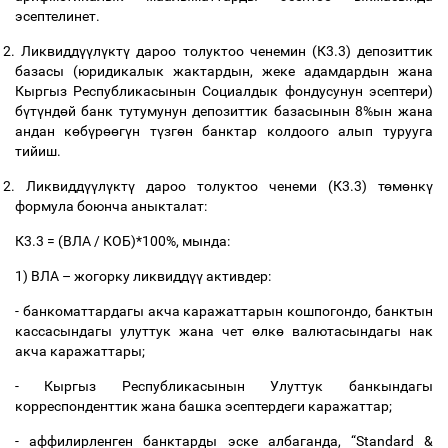
эсептелинет
.
12.
Ликвидд
үү
л
ү
кт
ү
дароо
толуктоо
ченемин
(
К
3.3)
депозиттик
базасы
(
юридикалык
жактардын
,
жеке
адамдардын
жана
Кыргыз
Республикасынын
Социалдык
фондусунун
эсептери
)
б
ү
т
ү
нд
ө
й
банк
тутумунун
депозиттик
базасынын
8%
ын
жана
андан
к
ө
б
ү
р
өө
г
ү
н
т
ү
зг
ө
н
банктар
колдоого
алып
турууга
тийиш
.
12.
Ликвидд
үү
л
ү
кт
ү
дароо
толуктоо
ченеми
(
К
3.3)
т
ө
м
ө
нк
ү
формула
боюнча
аныкталат
:
К
3.3 = (
ВЛА
/
КОБ
)*100%,
мында
:
1)
ВЛА
–
жогорку
ликвидд
үү
активдер
:
-
банкоматтардагы
акча
каражаттарын
кошпогондо
,
банктын
кассасындагы
улуттук
жана
чет
ө
лк
ө
валютасындагы
нак
акча
каражаттары
;
-
Кыргыз
Республикасынын
Улуттук
банкындагы
корреспонденттик
жана
башка
эсептердеги
каражаттар
;
-
аффилирленген
банктарды
эске
албаганда
, “Standard &