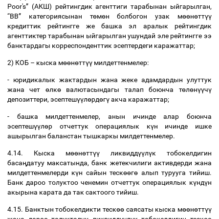
Poor's” (
АКШ
)
рейтингдик
агенттиги
тарабынан
ыйгарылган
,
“BB”
категориясынан
т
ө
м
ө
н
болбогон
узак
м
өө
н
ө
тт
үү
кредиттик
рейтингге
же
башка
эл
аралык
рейтингдик
агенттиктер
тарабынан
ыйгарылган
ушундай
эле
рейтингге
ээ
банктардагы
корреспонденттик
эсептердеги
каражаттар
;
2)
КОБ
–
кыска
м
өө
н
ө
тт
үү
милдеттенмелер
:
-
юридикалык
жактардын
жана
жеке
адамдардын
улуттук
жана
чет
ө
лк
ө
валютасындагы
талап
боюнча
т
ө
л
ө
н
үү
ч
ү
депозиттери
,
эсептеш
үү
л
ө
рд
ө
г
ү
акча
каражаттар
;
-
башка
милдеттенмелер
,
анын
ичинде
алар
боюнча
эсептеш
үү
л
ө
р
отчеттук
операциялык
к
ү
н
ичинде
ишке
ашырылган
баланстан
тышкаркы
милдеттенмелер
.
4.14.
Кыска
м
өө
н
ө
тт
үү
ликвидд
үү
л
ү
к
тобокелдигин
баса
ң
датуу
максатында
,
банк
жетекчилиги
активдерди
жана
милдеттенмелерди
к
ү
н
сайын
теск
өө
г
ө
алып
турууга
тийиш
.
Банк
дароо
толуктоо
ченемин
отчеттук
операциялык
к
ү
нд
ү
н
акырына
карата
да
так
сактоого
тийиш
.
4.15.
Банктын
тобокелдикти
теск
өө
саясаты
кыска
м
өө
н
ө
тт
үү