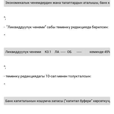
Экономикалык
ченемдердин
жана
талаптардын
аталышы
,
банк
кап
”;
- “
Ликвидд
үү
л
ү
к
ченеми
”
сабы
т
ө
м
ө
нк
ү
редакцияда
берилсин
:
“
Ликвидд
үү
л
ү
к
ченеми
К
3.1
ЛА
-----
ОБ
-----
кеминде
45%
”;
-
т
ө
м
ө
нк
ү
редакциядагы
10-
сап
менен
толукталсын
:
“
Банк
капиталынын
кошумча
запасы
(“
капитал
буфери
”
к
ө
рс
ө
тк
ү
ч
ү
)