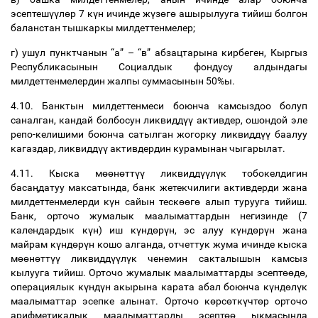
эсептеш
үү
л
ө
р
7
к
ү
н
ичинде
ж
ү
з
ө
г
ө
ашырылууга
тийиш
болгон
баланстан
тышкаркы
милдеттенмелер
;
г
)
ушул
пунктчанын
“
а
”
–
“
в
”
абзацтарына
кирбеген
,
Кыргыз
Республикасынын
Социалдык
фондусу
алдындагы
милдеттенмелердин
жалпы
суммасынын
50%
ы
.
4.10.
Банктын
милдеттенмеси
боюнча
камсыздоо
болуп
саналган
,
кандай
болбосун
ликвидд
үү
активдер
,
ошондой
эле
репо
-
келишими
боюнча
сатылган
жогорку
ликвидд
үү
баалуу
кагаздар
,
ликвидд
үү
активдердин
курамынан
чыгарылат
.
4.11.
Кыска
м
өө
н
ө
тт
үү
ликвидд
үү
л
ү
к
тобокелдигин
баса
ң
датуу
максатында
,
банк
жетекчилиги
активдерди
жана
милдеттенмелерди
к
ү
н
сайын
теск
өө
г
ө
алып
турууга
тийиш
.
Банк
,
орточо
жумалык
маалыматтардын
негизинде
(7
календардык
к
ү
н
)
иш
к
ү
нд
ө
р
ү
н
,
эс
алуу
к
ү
нд
ө
р
ү
н
жана
майрам
к
ү
нд
ө
р
ү
н
кошо
алганда
,
отчеттук
жума
ичинде
кыска
м
өө
н
ө
тт
үү
ликвидд
үү
л
ү
к
ченемин
сакталышын
камсыз
кылууга
тийиш
.
Орточо
жумалык
маалыматтарды
эсепт
өө
д
ө
,
операциялык
к
ү
нд
ү
н
акырына
карата
абал
боюнча
к
ү
нд
ө
л
ү
к
маалыматтар
эсепке
алынат
.
Орточо
к
ө
рс
ө
тк
ү
чт
ө
р
орточо
арифметикалык
маалыматтарды
эсепт
өө
ыкмасында