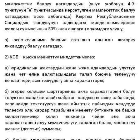
мамлекеттик
баалуу
кагаздардын
(
ушул
жобонун
4.9-
пунктунун
“
е
”
пунктчасында
к
ө
рс
ө
т
ү
лг
ө
н
мамлекеттик
баалуу
кагаздарды
эске
албаганда
)
Кыргыз
Республикасынын
Социалдык
фондусунун
алдындагы
милдеттенмелеринин
жалпы
суммасынын
50%
ынан
ашпаган
ө
лч
ө
мд
ө
г
ү
ү
л
ү
ш
ү
;
з
)
репо
-
келишими
боюнча
сатылып
алынган
жогорку
ликвидд
үү
баалуу
кагаздар
.
2)
КОБ
–
кыска
м
өө
н
ө
тт
үү
милдеттенмелер
:
а
)
юридикалык
жактардын
жана
жеке
адамдардын
улуттук
жана
чет
ө
лк
ө
валютасындагы
талап
боюнча
т
ө
л
ө
н
үү
ч
ү
депозиттери
,
эсептеш
үү
д
ө
г
ү
акча
каражаттары
;
б
)
эгерде
келишим
шарттарында
акча
каражаттарын
б
ө
л
ү
п
толуктоо
жана
/
же
азайтылбаган
калдыкты
эске
албаганда
,
келишимди
токтотуусуз
жана
айыптык
пайыздык
чендерди
т
ө
л
өө
с
ү
з
эле
,
кардар
тарабынан
м
өө
н
ө
т
ү
б
ү
тк
ө
нг
ө
же
башка
милдеттенмелер
келип
чыкканга
чейин
эле
акча
каражаттарын
алуу
м
ү
мк
ү
нч
ү
л
ү
г
ү
каралган
болсо
,
м
өө
н
ө
тт
үү
аманат
(
депозит
)
суммасы
;
в
)
башка
милдеттенмелер
,
анын
ичинде
алар
боюнча