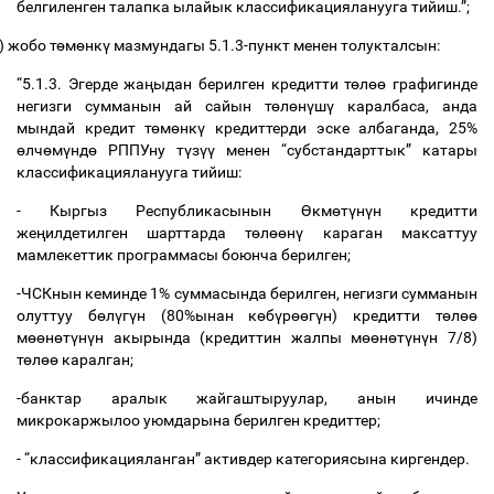
белгиленген
талапка
ылайык
классификацияланууга
тийиш
.”;
)
жобо
т
ө
м
ө
нк
ү
мазмундагы
5.1.3-
пункт
менен
толукталсын
:
“5.1.3.
Эгерде
жа
ң
ыдан
берилген
кредитти
т
ө
л
өө
графигинде
негизги
сумманын
ай
сайын
т
ө
л
ө
н
ү
ш
ү
каралбаса
,
анда
мындай
кредит
т
ө
м
ө
нк
ү
кредиттерди
эске
албаганда
, 25%
ө
лч
ө
м
ү
нд
ө
РППУну
т
ү
з
үү
менен
“
субстандарттык
”
катары
классификацияланууга
тийиш
:
-
Кыргыз
Республикасынын
Ө
км
ө
т
ү
н
ү
н
кредитти
же
ң
илдетилген
шарттарда
т
ө
л
өө
н
ү
караган
максаттуу
мамлекеттик
программасы
боюнча
берилген
;
-
ЧСКнын
кеминде
1%
суммасында
берилген
,
негизги
сумманын
олуттуу
б
ө
л
ү
г
ү
н
(80%
ынан
к
ө
б
ү
р
өө
г
ү
н
)
кредитти
т
ө
л
өө
м
өө
н
ө
т
ү
н
ү
н
акырында
(
кредиттин
жалпы
м
өө
н
ө
т
ү
н
ү
н
7/8)
т
ө
л
өө
каралган
;
-
банктар
аралык
жайгаштыруулар
,
анын
ичинде
микрокаржылоо
уюмдарына
берилген
кредиттер
;
- “
классификацияланган
”
активдер
категориясына
киргендер
.