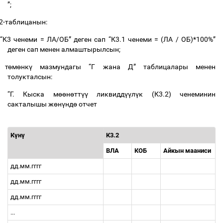
”;
2-
таблицанын
:
“
К
3
ченеми
=
ЛА
/
ОБ
”
деген
сап
“
К
3.1
ченеми
= (
ЛА
/
ОБ
)*100%”
деген
сап
менен
алмаштырылсын
;
т
ө
м
ө
нк
ү
мазмундагы
“
Г
жана
Д
”
таблицалары
менен
толукталсын
:
“
Г
.
Кыска
м
өө
н
ө
тт
үү
ликвидд
үү
л
ү
к
(
К
3.2)
ченеминин
сакталышы
ж
ө
н
ү
нд
ө
отчет
К
ү
н
ү
К
3.2
ВЛА
КОБ
Айкын
мааниси
дд
.
мм
.
гггг
дд
.
мм
.
гггг
дд
.
мм
.
гггг
...