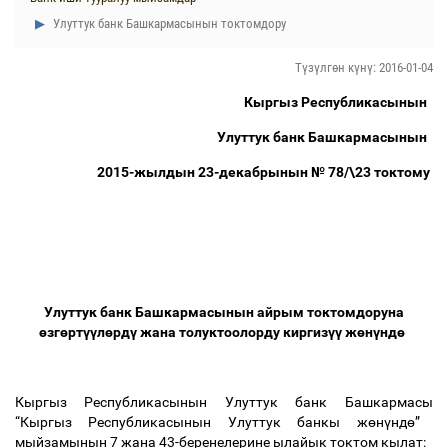
Улуттук банк Башкармасынын токтомдору
Түзүлгөн күнү: 2016-01-04
Кыргыз
Республикасынын
Улуттук
банк
Башкармасынын
2015-
жылдын
23-
декабрынын
№
78/\23
токтому
Улуттук
банк
Башкармасынын
айрым
токтомдоруна
ө
зг
ө
рт
үү
л
ө
рд
ү
жана
толуктоолорду
киргиз
үү
ж
ө
н
ү
нд
ө
Кыргыз
Республикасынын
Улуттук
банк
Башкармасы
“
Кыргыз
Республикасынын
Улуттук
банкы
ж
ө
н
ү
нд
ө
”
мыйзамынын
7
жана
43-
беренелерине
ылайык
токтом
кылат
: