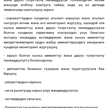
жана
дароо
толукталчу
ликвидд
үү
л
ү
к
тобокелдигин
теск
өө
ж
ө
н
ү
нд
ө
жобону
камтууга
тийиш
,
анда
э
ң
аз
дегенде
т
ө
м
ө
нк
ү
л
ө
р
камтылуусу
зарыл
:
-
каражаттардын
к
ү
нд
ө
л
ү
к
агылып
кир
үү
с
ү
н
жана
агылып
чыгуусун
ө
лч
өө
жана
ага
мониторинг
ж
ү
рг
ү
з
үү
,
ошондой
эле
кыска
м
өө
н
ө
тт
үү
жана
дароо
толукталчу
ликвидд
үү
л
ү
кк
ө
болгон
к
ү
нд
ө
л
ү
к
керект
өө
н
ү
контролдоо
ү
ч
ү
н
банктын
жогорку
ликвидд
үү
активдеринин
жана
кыска
м
өө
н
ө
тт
үү
милдеттенмелерин
ордун
жабуу
м
өө
н
ө
тт
ө
р
ү
нд
ө
г
ү
ажырымга
к
ү
нд
ө
л
ү
к
мониторинг
ж
ү
рг
ү
з
үү
н
ү
;
-
зарыл
болгон
кыска
м
өө
н
ө
тт
үү
жана
дароо
толукталчу
ликвидд
үү
л
ү
кт
ү
болжолдоону
;
-
депозиттик
базанын
т
ү
з
ү
м
ү
н
ө
жана
туруктуулугуна
баа
бер
үү
н
ү
;
-
ресурстардын
наркын
;
-
акча
рыногунда
карыз
алуу
ж
ө
нд
ө
мд
үү
л
ү
г
ү
н
;
-
активдердин
сапатын
;
-
баланстан
тышкаркы
милдеттенмелердин
аткарылышын
;