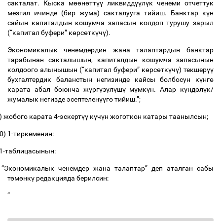
сакталат
.
Кыска
м
өө
н
ө
тт
үү
ликвидд
үү
л
ү
к
ченеми
отчеттук
мезгил
ичинде
(
бир
жума
)
сакталууга
тийиш
.
Банктар
к
ү
н
сайын
капиталдын
кошумча
запасын
колдоп
турушу
зарыл
(“
капитал
буфери
”
к
ө
рс
ө
тк
ү
ч
ү
).
Экономикалык
ченемдердин
жана
талаптардын
банктар
тарабынан
сакталышын
,
капиталдын
кошумча
запасынын
колдоого
алынышын
(“
капитал
буфери
”
к
ө
рс
ө
тк
ү
ч
ү
)
текшер
үү
бухгалтердик
баланстын
негизинде
кайсы
болбосун
к
ү
нг
ө
карата
абал
боюнча
ж
ү
рг
ү
з
ү
л
ү
ш
ү
м
ү
мк
ү
н
.
Алар
к
ү
нд
ө
л
ү
к
/
жумалык
негизде
эсептелен
үү
г
ө
тийиш
.”;
)
жобого
карата
4-
эскерт
үү
к
ү
ч
ү
н
жоготкон
катары
таанылсын
;
0)
1-
тиркеменин
:
1-
таблицасынын
:
“
Экономикалык
ченемдер
жана
талаптар
”
деп
аталган
сабы
т
ө
м
ө
нк
ү
редакцияда
берилсин
:
“