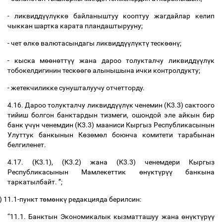
-
ликвидд
үү
л
ү
кк
ө
байланыштуу кооптуу жагдайлар келип
чыккан шартка карата пландаштырууну
;
-
чет
ө
лк
ө
валютасындагы
ликвидд
үү
л
ү
кт
ү
теск
өө
н
ү
;
-
кыска
м
өө
н
ө
тт
үү
жана
дароо
толукталчу
ликвидд
үү
л
ү
к
тобокелдигинин
теск
өө
г
ө
алынышына
ички
контролдукту
;
-
жетекчиликке
сунушталуучу
отчетторду
.
4.16.
Дароо
толукталчу
ликвидд
үү
л
ү
к
ченемин
(
К
3.3)
сактоого
тийиш
болгон
банктардын
тизмеги
,
ошондой
эле
айкын
бир
банк
ү
ч
ү
н
ченемдин
(
К
3.3)
мааниси
Кыргыз
Республикасынын
Улуттук
банкынын
К
ө
з
ө
м
ө
л
боюнча
комитети
тарабынан
белгиленет
.
4.17. (
К
3.1), (
К
3.2)
жана
(
К
3.3)
ченемдери
Кыргыз
Республикасынын
Мамлекеттик
ө
н
ү
кт
ү
р
үү
банкына
таркатылбайт
. ”;
)
11.1-
пункт
т
ө
м
ө
нк
ү
редакцияда
берилсин
:
“11.1.
Банктын
Экономикалык
кызматташуу
жана
ө
н
ү
кт
ү
р
үү