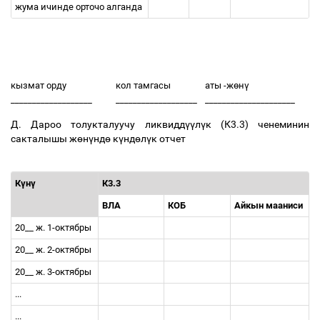
жума
ичинде
орточо
алганда
кызмат
орду
кол
тамгасы
аты
-
ж
ө
н
ү
___________________
___________________
_____________________
Д
.
Дароо
толукталуучу
ликвидд
үү
л
ү
к
(
К
3.3)
ченеминин
сакталышы
ж
ө
н
ү
нд
ө
к
ү
нд
ө
л
ү
к
отчет
К
ү
н
ү
К
3.3
ВЛА
КОБ
Айкын
мааниси
20__
ж
. 1-
октябры
20__
ж
. 2-
октябры
20__
ж
. 3-
октябры
...
...