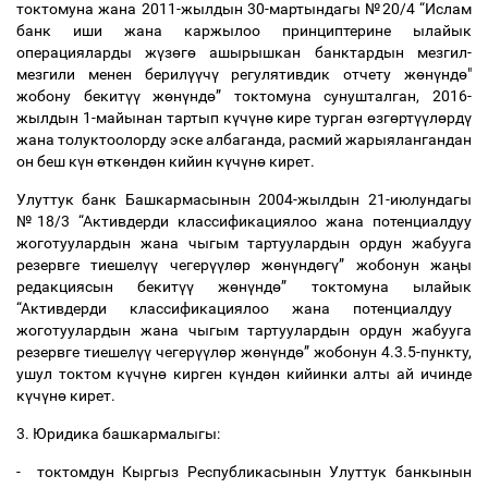
токтомуна
жана
2011-
жылдын
30-
мартындагы
№
20/4 “
Ислам
банк
иши
жана
каржылоо
принциптерине
ылайык
операцияларды
ж
ү
з
ө
г
ө
ашырышкан
банктардын
мезгил
-
мезгили
менен
берил
үү
ч
ү
регулятивдик
отчету
ж
ө
н
ү
нд
ө
"
жобону
бекит
үү
ж
ө
н
ү
нд
ө
”
токтомуна
сунушталган
, 2016-
жылдын
1-
майынан
тартып
к
ү
ч
ү
н
ө
кире
турган
ө
зг
ө
рт
үү
л
ө
рд
ү
жана
толуктоолорду
эске
албаганда
,
расмий
жарыялангандан
он
беш
к
ү
н
ө
тк
ө
нд
ө
н
кийин
к
ү
ч
ү
н
ө
кирет
.
Улуттук
банк
Башкармасынын
2004-
жылдын
21-
июлундагы
№
18/3 “
Активдерди
классификациялоо
жана
потенциалдуу
жоготуулардын
жана
чыгым
тартуулардын
ордун
жабууга
резервге
тиешел
үү
чегер
үү
л
ө
р
ж
ө
н
ү
нд
ө
г
ү
”
жобонун
жа
ң
ы
редакциясын
бекит
үү
ж
ө
н
ү
нд
ө
”
токтомуна
ылайык
“
Активдерди
классификациялоо
жана
потенциалдуу
жоготуулардын
жана
чыгым
тартуулардын
ордун
жабууга
резервге
тиешел
үү
чегер
үү
л
ө
р
ж
ө
н
ү
нд
ө
”
жобонун
4.3.5-
пункту
,
ушул
токтом
к
ү
ч
ү
н
ө
кирген
к
ү
нд
ө
н
кийинки
алты
ай
ичинде
к
ү
ч
ү
н
ө
кирет
.
3.
Юридика
башкармалыгы
:
-
токтомдун
Кыргыз
Республикасынын
Улуттук
банкынын