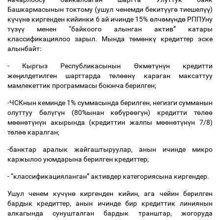
Башкармасынын
токтому
(
ушул
ченемди
бекит
үү
г
ө
тиешел
үү
)
к
ү
ч
ү
н
ө
киргенден
кийинки
6
ай
ичинде
15%
ө
лч
ө
м
ү
нд
ө
РППУну
т
ү
з
үү
менен
“
байкоого
алынган
актив
”
катары
классификациялоо
зарыл
.
Мында
т
ө
м
ө
нк
ү
кредиттер
эске
алынбайт
:
-
Кыргыз
Республикасынын
Ө
км
ө
т
ү
н
ү
н
кредитти
же
ң
илдетилген
шарттарда
т
ө
л
өө
н
ү
караган
максаттуу
мамлекеттик
программасы
боюнча
берилген
;
-
ЧСКнын
кеминде
1%
суммасында
берилген
,
негизги
сумманын
олуттуу
б
ө
л
ү
г
ү
н
(80%
ынан
к
ө
б
ү
р
өө
г
ү
н
)
кредитти
т
ө
л
өө
м
өө
н
ө
т
ү
н
ү
н
акырында
(
кредиттин
жалпы
м
өө
н
ө
т
ү
н
ү
н
7/8)
т
ө
л
өө
каралган
;
-
банктар
аралык
жайгаштыруулар
,
анын
ичинде
микро
каржылоо
уюмдарына
берилген
кредиттер
;
- “
классификацияланган
”
активдер
категориясына
киргендер
.
Ушул
ченем
к
ү
ч
ү
н
ө
киргенден
кийин
,
ага
чейин
берилген
бардык
кредиттер
,
анын
ичинде
бир
кредиттик
линиянын
алкагында
сунушталган
бардык
транштар
,
жогоруда