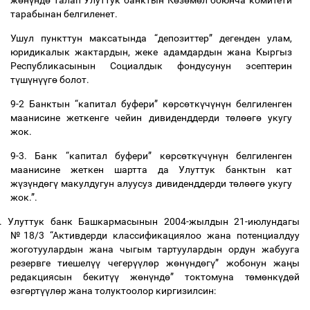
ж
ө
н
ү
нд
ө
талап
Улуттук
банктын
К
ө
з
ө
м
ө
л
боюнча
комитети
тарабынан
белгиленет
.
Ушул
пункттун
максатында
“
депозиттер
”
дегенден
улам
,
юридикалык
жактардын
,
жеке
адамдардын
жана
Кыргыз
Республикасынын
Социалдык
фондусунун
эсептерин
т
ү
ш
ү
н
үү
г
ө
болот
.
9-2
Банктын
“
капитал
буфери
”
к
ө
рс
ө
тк
ү
ч
ү
н
ү
н
белгиленген
маанисине
жеткенге
чейин
дивиденддерди
т
ө
л
өө
г
ө
укугу
жок
.
9-3.
Банк
“
капитал
буфери
”
к
ө
рс
ө
тк
ү
ч
ү
н
ү
н
белгиленген
маанисине
жеткен
шартта
да
Улуттук
банктын
кат
ж
ү
з
ү
нд
ө
г
ү
макулдугун
алуусуз
дивиденддерди
т
ө
л
өө
г
ө
укугу
жок
.”.
.
Улуттук
банк
Башкармасынын
2004-
жылдын
21-
июлундагы
№
18/3 “
Активдерди
классификациялоо
жана
потенциалдуу
жоготуулардын
жана
чыгым
тартуулардын
ордун
жабууга
резервге
тиешел
үү
чегер
үү
л
ө
р
ж
ө
н
ү
нд
ө
г
ү
”
жобонун
жа
ң
ы
редакциясын
бекит
үү
ж
ө
н
ү
нд
ө
”
токтомуна
т
ө
м
ө
нк
ү
д
ө
й
ө
зг
ө
рт
үү
л
ө
р
жана
толуктоолор
киргизилсин
: