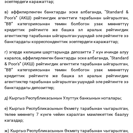
эсептердеги
каражаттар
;
в
)
аффилирленген
банктарды
эске
албаганда
, “Standard &
Poor's” (
АКШ
)
рейтингдик
агенттиги
тарабынан
ыйгарылган
,
“BB”
категориясынан
т
ө
м
ө
н
болбогон
узак
м
өө
н
ө
тт
үү
кредиттик
рейтингге
же
башка
эл
аралык
рейтингдик
агенттиктер
тарабынан
ыйгарылган
ушундай
эле
рейтингге
ээ
банктардагы
корреспонденттик
эсептердеги
каражаттар
;
г
)
эгерде
келишим
шарттарында
депозитти
7
к
ү
н
ичинде
алуу
каралса
,
аффилирленген
банктарды
эске
албаганда
, “Standard
& Poor's” (
АКШ
)
рейтингдик
агенттиги
тарабынан
ыйгарылган
,
“BB”
категориясынан
т
ө
м
ө
н
болбогон
узак
м
өө
н
ө
тт
үү
кредиттик
рейтингге
же
башка
эл
аралык
рейтингдик
агенттиктер
тарабынан
ыйгарылган
ушундай
эле
рейтингге
ээ
банктардагы
депозиттер
;
д
)
Кыргыз
Республикасынын
Улуттук
банкынын
ноталары
;
е
)
Кыргыз
Республикасынын
Ө
км
ө
т
ү
тарабынан
чыгарылган
,
т
ө
л
өө
м
өө
н
ө
т
ү
7
к
ү
нг
ө
чейин
каралган
мамлекеттик
баалуу
кагаздар
;
ж
)
Кыргыз
Республикасынын
Ө
км
ө
т
ү
тарабынан
чыгарылган
,