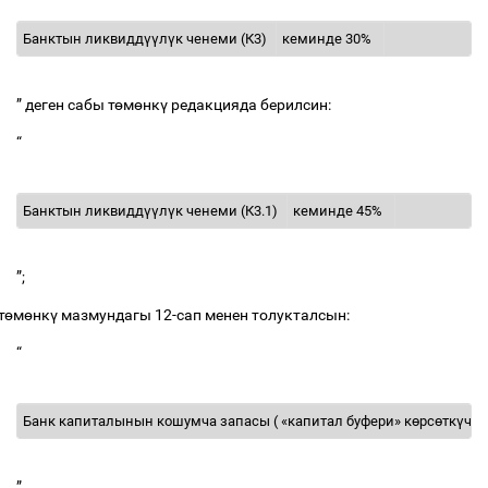
Банктын
ликвидд
үү
л
ү
к
ченеми
(
К
3)
кеминде
30%
”
деген
сабы
т
ө
м
ө
нк
ү
редакцияда
берилсин
:
“
Банктын
ликвидд
үү
л
ү
к
ченеми
(
К
3.1)
кеминде
45%
”;
т
ө
м
ө
нк
ү
мазмундагы
12-
сап
менен
толукталсын
:
“
Банк
капиталынын
кошумча
запасы
( «
капитал
буфери
»
к
ө
рс
ө
тк
ү
ч
ү
)
”.