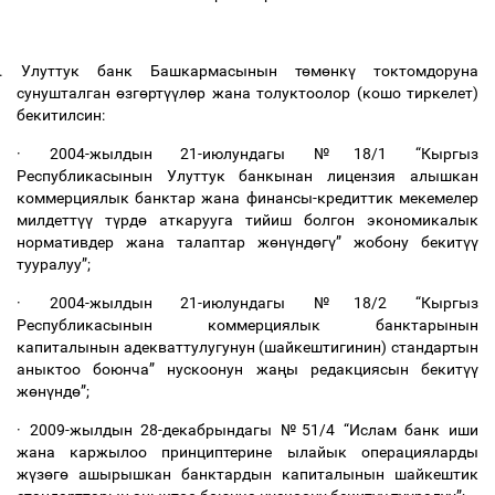
.
Улуттук
банк
Башкармасынын
т
ө
м
ө
нк
ү
токтомдоруна
сунушталган
ө
зг
ө
рт
үү
л
ө
р
жана
толуктоолор
(
кошо
тиркелет
)
бекитилсин
:
·
2004-
жылдын
21-
июлундагы
№
18/1 “
Кыргыз
Республикасынын
Улуттук
банкынан
лицензия
алышкан
коммерциялык
банктар
жана
финансы
-
кредиттик
мекемелер
милдетт
үү
т
ү
рд
ө
аткарууга
тийиш
болгон
экономикалык
нормативдер
жана
талаптар
ж
ө
н
ү
нд
ө
г
ү
”
жобону
бекит
үү
тууралуу
”;
·
2004-
жылдын
21-
июлундагы
№
18/2 “
Кыргыз
Республикасынын
коммерциялык
банктарынын
капиталынын
адекваттулугунун
(
шайкештигинин
)
стандартын
аныктоо
боюнча
”
нускоонун
жа
ң
ы
редакциясын
бекит
үү
ж
ө
н
ү
нд
ө
”;
·
2009-
жылдын
28-
декабрындагы
№
51/4 “
Ислам
банк
иши
жана
каржылоо
принциптерине
ылайык
операцияларды
ж
ү
з
ө
г
ө
ашырышкан
банктардын
капиталынын
шайкештик