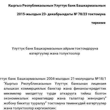
Кыргыз
Республикасынын
Улуттук
банк
Башкармасынын
2015-
жылдын
23-
декабрындагы
№
78/23
токтомуна
тиркеме
Улуттук
банк
Башкармасынын
айрым
токтомдоруна
ө
зг
ө
рт
үү
л
ө
р
жана
толуктоолор
ттук
банк
Башкармасынын
2004-
жылдын
21-
июлундагы
№
18/1
“
Кыргыз
Республикасынын
Улуттук
банкынан
лицензия
алышкан
коммерциялык
банктар
жана
финансы
-
кредиттик
мекемелер
милдетт
үү
т
ү
рд
ө
аткарууга
тийиш
болгон
экономикалык
нормативдер
жана
талаптар
ж
ө
н
ү
нд
ө
г
ү
”
жобону
бекит
үү
тууралуу
”
токтомуна
т
ө
м
ө
нк
ү
д
ө
й
ө
зг
ө
рт
үү
л
ө
р
жана
толуктоолор
киргизилсин
: