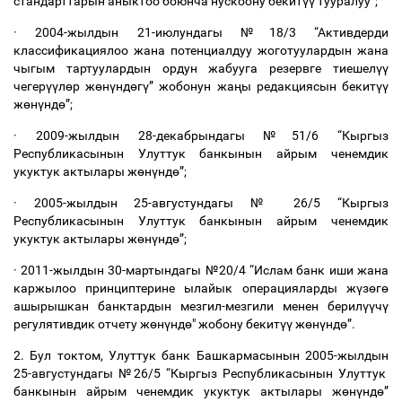
стандарттарын
аныктоо
боюнча
нускоону
бекит
үү
тууралуу
”;
·
2004-
жылдын
21-
июлундагы
№
18/3 “
Активдерди
классификациялоо
жана
потенциалдуу
жоготуулардын
жана
чыгым
тартуулардын
ордун
жабууга
резервге
тиешел
үү
чегер
үү
л
ө
р
ж
ө
н
ү
нд
ө
г
ү
”
жобонун
жа
ң
ы
редакциясын
бекит
үү
ж
ө
н
ү
нд
ө
”;
·
2009-
жылдын
28-
декабрындагы
№
51/6 “
Кыргыз
Республикасынын
Улуттук
банкынын
айрым
ченемдик
укуктук
актылары
ж
ө
н
ү
нд
ө
”;
·
2005-
жылдын
25-
августундагы
№
26/5 “
Кыргыз
Республикасынын
Улуттук
банкынын
айрым
ченемдик
укуктук
актылары
ж
ө
н
ү
нд
ө
”;
·
2011-
жылдын
30-
мартындагы
№
20/4 “
Ислам
банк
иши
жана
каржылоо
принциптерине
ылайык
операцияларды
ж
ү
з
ө
г
ө
ашырышкан
банктардын
мезгил
-
мезгили
менен
берил
үү
ч
ү
регулятивдик
отчету
ж
ө
н
ү
нд
ө
"
жобону
бекит
үү
ж
ө
н
ү
нд
ө
”.
2.
Бул
токтом
,
Улуттук
банк
Башкармасынын
2005-
жылдын
25-
августундагы
№
26/5 “
Кыргыз
Республикасынын
Улуттук
банкынын
айрым
ченемдик
укуктук
актылары
ж
ө
н
ү
нд
ө
”