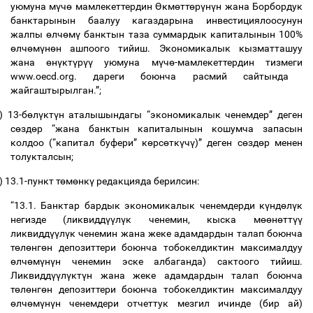
уюмуна
м
ү
ч
ө
мамлекеттердин
Ө
км
ө
тт
ө
р
ү
н
ү
н
жана
Борбордук
банктарынын
баалуу
кагаздарына
инвестициялоосунун
жалпы
ө
лч
ө
м
ү
банктын
таза
суммардык
капиталынын
100%
ө
лч
ө
м
ү
н
ө
н
ашпоого
тийиш
.
Экономикалык
кызматташуу
жана
ө
н
ү
кт
ү
р
үү
уюмуна
м
ү
ч
ө
-
мамлекеттердин
тизмеги
www.oecd.org.
дареги
боюнча
расмий
сайтында
жайгаштырылган
.”;
)
13-
б
ө
л
ү
кт
ү
н
аталышындагы
“
экономикалык
ченемдер
”
деген
с
ө
зд
ө
р
“
жана
банктын
капиталынын
кошумча
запасын
колдоо
(“
капитал
буфери
”
к
ө
рс
ө
тк
ү
ч
ү
)”
деген
с
ө
зд
ө
р
менен
толукталсын
;
)
13.1-
пункт
т
ө
м
ө
нк
ү
редакцияда
берилсин
:
“13.1.
Банктар
бардык
экономикалык
ченемдерди
к
ү
нд
ө
л
ү
к
негизде
(
ликвидд
үү
л
ү
к
ченемин
,
кыска
м
өө
н
ө
тт
үү
ликвидд
үү
л
ү
к
ченемин
жана
жеке
адамдардын
талап
боюнча
т
ө
л
ө
нг
ө
н
депозиттери
боюнча
тобокелдиктин
максималдуу
ө
лч
ө
м
ү
н
ү
н
ченемин
эске
албаганда
)
сактоого
тийиш
.
Ликвидд
үү
л
ү
кт
ү
н
жана
жеке
адамдардын
талап
боюнча
т
ө
л
ө
нг
ө
н
депозиттери
боюнча
тобокелдиктин
максималдуу
ө
лч
ө
м
ү
н
ү
н
ченемдери
отчеттук
мезгил
ичинде
(
бир
ай
)