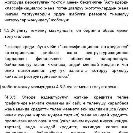
жогоруда
к
ө
рс
ө
т
ү
лг
ө
н
токтом
менен
бекитилген
“
Активдерди
классификациялоо
жана
потенциалдуу
жоготуулардын
жана
чыгым
тартуулардын
ордун
жабууга
резервге
тиешел
үү
чегер
үү
л
ө
р
ж
ө
н
ү
нд
ө
г
ү
”
жобонун
:
)
4.3.2-
пункту
т
ө
м
ө
нк
ү
мазмундагы
он
биринчи
абзац
менен
толукталсын
:
“-
эгерде
кредит
буга
чейин
“
классификацияланган
кредиттер
”
категориясына
кирбесе
жана
реструктуризациялоо
кардардын
финансылык
абалынын
начарлоосуна
байланыштуу
келип
чыкпаса
,
андай
мындай
кредитти
чет
ө
лк
ө
валютасынан
улуттук
валютага
которуу
аркылуу
кайталап
реструктуризациялоо
.”;
)
жобо
т
ө
м
ө
нк
ү
мазмундагы
4.3.5-
пункт
менен
толукталсын
:
“4.3.5.
Эгерде
ө
зд
ө
шт
ү
р
ү
л
ү
п
жаткан
кредитти
т
ө
л
өө
графигинде
негизги
сумманы
ай
сайын
т
ө
л
ө
н
ү
ш
ү
каралбаса
жана
мында
кредитти
т
ө
л
өө
м
өө
н
ө
т
ү
эки
жылдан
ашса
(
ушул
ченем
к
ү
ч
ү
н
ө
кирген
к
ү
нд
ө
н
тартып
)
жана
мындай
кредитти
пролонгациялоо
орун
алса
(
ушул
ченем
к
ү
ч
ү
н
ө
кирген
к
ү
нд
ө
н
тартып
),
анда
мындай
кредитти
,
активдин
сапатынын
начарлоосу
байкалбаган
шартта
Улуттук
банк