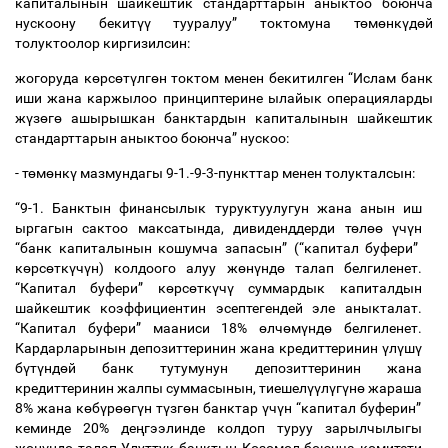
капиталынын
шайкештик
стандарттарын
аныктоо
боюнча
нускоону
бекит
үү
тууралуу
”
токтомуна
т
ө
м
ө
нк
ү
д
ө
й
толуктоолор
киргизилсин
:
жогоруда
к
ө
рс
ө
т
ү
лг
ө
н
токтом
менен
бекитилген
“
Ислам
банк
иши
жана
каржылоо
принциптерине
ылайык
операцияларды
ж
ү
з
ө
г
ө
ашырышкан
банктардын
капиталынын
шайкештик
стандарттарын
аныктоо
боюнча
”
нускоо
:
-
т
ө
м
ө
нк
ү
мазмундагы
9-1.-9-3-
пункттар
менен
толукталсын
:
“9-1.
Банктын
финансылык
туруктуулугун
жана
анын
иш
ыргагын
сактоо
максатында
,
дивиденддерди
т
ө
л
өө
ү
ч
ү
н
“
банк
капиталынын
кошумча
запасын
” (“
капитал
буфери
”
к
ө
рс
ө
тк
ү
ч
ү
н
)
колдоого
алуу
ж
ө
н
ү
нд
ө
талап
белгиленет
.
“
Капитал
буфери
”
к
ө
рс
ө
тк
ү
ч
ү
суммардык
капиталдын
шайкештик
коэффициентин
эсептегендей
эле
аныкталат
.
“
Капитал
буфери
”
мааниси
18%
ө
лч
ө
м
ү
нд
ө
белгиленет
.
Кардарларынын
депозиттеринин
жана
кредиттеринин
ү
л
ү
ш
ү
б
ү
т
ү
нд
ө
й
банк
тутумунун
депозиттеринин
жана
кредиттеринин
жалпы
суммасынын
,
тиешел
үү
л
ү
г
ү
н
ө
жараша
8%
жана
к
ө
б
ү
р
өө
г
ү
н
т
ү
зг
ө
н
банктар
ү
ч
ү
н
“
капитал
буферин
”
кеминде
20%
де
ң
гээлинде
колдоп
туруу
зарылчылыгы