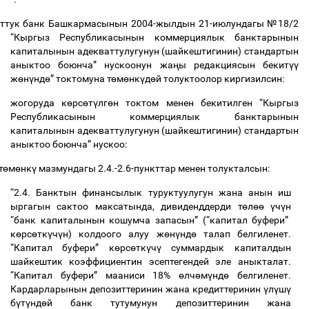
ттук
банк
Башкармасынын
2004-
жылдын
21-
июлундагы
№
18/2
“
Кыргыз
Республикасынын
коммерциялык
банктарынын
капиталынын
адекваттулугунун
(
шайкештигинин
)
стандартын
аныктоо
боюнча
”
нускоонун
жа
ң
ы
редакциясын
бекит
үү
ж
ө
н
ү
нд
ө
”
токтомуна
т
ө
м
ө
нк
ү
д
ө
й
толуктоолор
киргизилсин
:
жогоруда
к
ө
рс
ө
т
ү
лг
ө
н
токтом
менен
бекитилген
“
Кыргыз
Республикасынын
коммерциялык
банктарынын
капиталынын
адекваттулугунун
(
шайкештигинин
)
стандартын
аныктоо
боюнча
”
нускоо
:
т
ө
м
ө
нк
ү
мазмундагы
2.4.-2.6-
пункттар
менен
толукталсын
:
“2.4.
Банктын
финансылык
туруктуулугун
жана
анын
иш
ыргагын
сактоо
максатында
,
дивиденддерди
т
ө
л
өө
ү
ч
ү
н
“
банк
капиталынын
кошумча
запасын
” (“
капитал
буфери
”
к
ө
рс
ө
тк
ү
ч
ү
н
)
колдоого
алуу
ж
ө
н
ү
нд
ө
талап
белгиленет
.
“
Капитал
буфери
”
к
ө
рс
ө
тк
ү
ч
ү
суммардык
капиталдын
шайкештик
коэффициентин
эсептегендей
эле
аныкталат
.
“
Капитал
буфери
”
мааниси
18%
ө
лч
ө
м
ү
нд
ө
белгиленет
.
Кардарларынын
депозиттеринин
жана
кредиттеринин
ү
л
ү
ш
ү
б
ү
т
ү
нд
ө
й
банк
тутумунун
депозиттеринин
жана