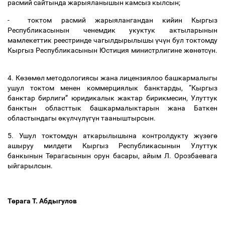
расмий
сайтында
жарыяланышын
камсыз
кылсын
;
-
токтом
расмий
жарыялангандан
кийин
Кыргыз
Республикасынын
ченемдик
укуктук
актыларынын
мамлекеттик
реестринде
чагылдырылышы
ү
ч
ү
н
бул
токтомду
Кыргыз
Республикасынын
Юстиция
министрлигине
ж
ө
н
ө
тс
ү
н
.
4.
К
ө
з
ө
м
ө
л
методологиясы
жана
лицензиялоо
башкармалыгы
ушул
токтом
менен
коммерциялык
банктарды
, “
Кыргыз
банктар
бирлиги
”
юридикалык
жактар
бирикмесин
,
Улуттук
банктын
областтык
башкармалыктарын
жана
Баткен
областындагы
ө
к
ү
лч
ү
л
ү
г
ү
н
тааныштырсын
.
5.
Ушул
токтомдун
аткарылышына
контролдукту
ж
ү
з
ө
г
ө
ашыруу
милдети
Кыргыз
Республикасынын
Улуттук
банкынын
Т
ө
рагасынын
орун
басары
,
айым
Л
.
Орозбаевага
ыйгарылсын
.
Т
ө
рага
Т
.
Абдыгулов