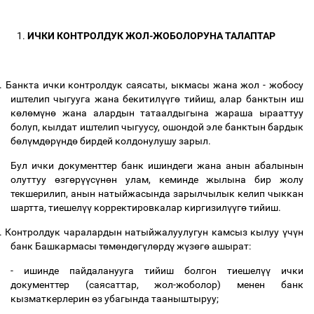
1.
ИЧКИ КОНТРОЛДУК ЖОЛ-ЖОБОЛОРУНА ТАЛАПТАР
.
Банкта ички контролдук саясаты, ыкмасы жана жол - жобосу
иштелип чыгууга жана бекитил
үү
г
ө
тийиш, алар банктын иш
к
ө
л
ө
м
ү
н
ө
жана алардын татаалдыгына жараша ырааттуу
болуп, кылдат иштелип чыгуусу, ошондой эле банктын бардык
б
ө
л
ү
мд
ө
р
ү
нд
ө
бирдей колдонулушу зарыл.
Бул ички документтер банк ишиндеги жана анын абалынын
олуттуу
ө
зг
ө
р
үү
с
ү
н
ө
н улам, кеминде жылына бир жолу
текшерилип, анын натыйжасында зарылчылык келип чыккан
шартта, тиешел
үү
корректировкалар киргизил
үү
г
ө
тийиш.
.
Контролдук чаралардын натыйжалуулугун камсыз кылуу
ү
ч
ү
н
банк Башкармасы т
ө
м
ө
нд
ө
г
ү
л
ө
рд
ү
ж
ү
з
ө
г
ө
ашырат:
- ишинде пайдаланууга тийиш болгон тиешел
үү
ички
документтер (саясаттар, жол-жоболор) менен банк
кызматкерлерин
ө
з убагында тааныштыруу;