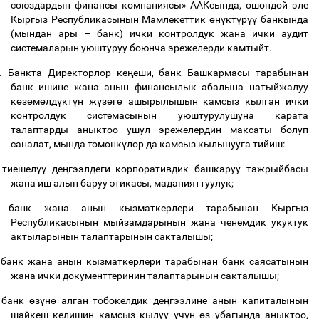
союздардын финансы компаниясы» ААКсында, ошондой эле
Кыргыз Республикасынын Мамлекеттик
ө
н
ү
кт
ү
р
үү
банкында
(мындан ары
–
банк) ички контролдук жана ички аудит
системаларын уюштуруу боюнча эрежелерди камтыйт.
.
Банкта Директорлор ке
ң
еши, банк Башкармасы тарабынан
банк ишине жана анын финансылык абалына натыйжалуу
к
ө
з
ө
м
ө
лд
ү
кт
ү
н ж
ү
з
ө
г
ө
ашырылышын камсыз кылган ички
контролдук системасынын уюштурулушуна карата
талаптарды аныктоо ушул эрежелердин максаты болуп
саналат, мында т
ө
м
ө
нк
ү
л
ө
р да камсыз кылынууга тийиш:
тиешел
үү
де
ң
гээлдеги корпоративдик башкаруу тажрыйбасы
жана иш алып баруу этикасы, маданияттуулук;
банк жана анын кызматкерлери тарабынан Кыргыз
Республикасынын мыйзамдарынын жана ченемдик укуктук
актыларынын талаптарынын сакталышы;
банк жана анын кызматкерлери тарабынан банк саясатынын
жана ички документтеринин талаптарынын сакталышы;
банк
ө
з
ү
н
ө
алган тобокелдик де
ң
гээлине анын капиталынын
шайкеш келишин камсыз кылуу
ү
ч
ү
н
ө
з убагында аныктоо,