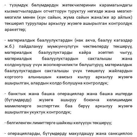
- т
ү
з
ү
мд
ү
к б
ө
л
ү
мд
ө
рд
ү
н жетекчилеринин карамагындагы
кызматчылардын отчетторун туруктуу негизде жана мезгил-
мезгили менен (к
ү
н сайын, жума сайын жана/же ар айлык)
текшерип туруулары аркылуу ж
ү
з
ө
г
ө
ашырылган контролдук
аракеттер;
- материалдык баалуулуктардан (нак акча, баалуу кагаздар
ж.б.) пайдалануу м
ү
мк
ү
нч
ү
л
ү
г
ү
н чект
өө
л
ө
рд
ү
текшер
үү
,
материалдык баалуулуктарды кайра эсептеп чыгуу,
материалдык баалуулуктардын сакталышы жана
колдонулушу
ү
ч
ү
н жоопкерчиликти б
ө
л
ү
шт
ү
р
үү
, материалдык
баалуулуктардын сакталышы
ү
ч
ү
н тиешел
үү
жайлардын
коргоого алынышын камсыз кылуу аркылуу ж
ү
з
ө
г
ө
ашырылган, алардын колдо болушуна контролдук;
- банктык жана башка операциялар жана башка иштерди
(б
ү
т
ү
мд
ө
рд
ү
) ж
ү
з
ө
г
ө
ашыруу боюнча келишимдик
мамилелерге эксперттик баа бер
үү
аркылуу ж
ү
з
ө
г
ө
ашырылган укуктук контролдук;
- белгиленген лимиттерге шайкеш кел
үү
с
ү
н текшер
үү
;
- операцияларды, б
ү
т
ү
мд
ө
рд
ү
макулдашуу жана санкциялоо