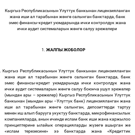
Кыргыз Республикасынын Улуттук банкынан лицензияланган
жана иши ал тарабынан ж
ө
нг
ө
салынган банктарда, банк
эмес финансы-кредит уюмдарында ички контролдук жана
ички аудит системаларын ж
ө
нг
ө
салуу эрежелери
1.
ЖАЛПЫ ЖОБОЛОР
.
Кыргыз Республикасынын Улуттук банкынан лицензияланган
жана иши ал тарабынан ж
ө
нг
ө
салынган банктарда, банк
эмес финансы-кредит уюмдарында ички контролдук жана
ички аудит системаларын ж
ө
нг
ө
салуу боюнча ушул эрежелер
(мындан ары
–
эрежелер) Кыргыз Республикасынын Улуттук
банкынан (мындан ары
–
Улуттук банк) лицензияланган жана
иши ал тарабынан ж
ө
нг
ө
салынган, депозиттерди тартуу
менен иш алып барууга укуктуу банктарда, микрофинансылык
компанияларда, анын ичинде ислам банк иши жана каржылоо
принциптерине ылайык операцияларды ж
ү
з
ө
г
ө
ашырган же
«ислам терезесине» ээ банктарда жана «Кредиттик