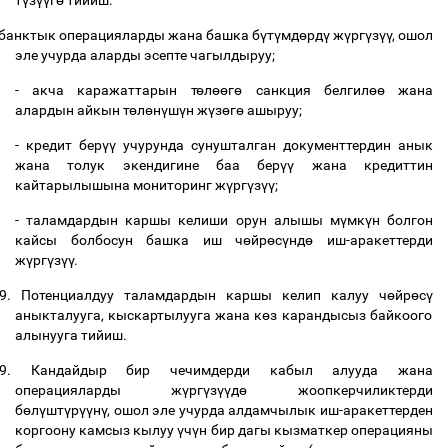
т
ү
з
үү
г
ө
тийиш:
банктык операцияларды жана башка б
ү
т
ү
мд
ө
рд
ү
ж
ү
рг
ү
з
үү
, ошол
эле учурда аларды эсепте чагылдыруу;
- акча каражаттарын т
ө
л
өө
г
ө
санкция белгил
өө
жана
алардын айкын т
ө
л
ө
н
ү
ш
ү
н ж
ү
з
ө
г
ө
ашыруу;
- кредит бер
үү
учурунда сунушталган документтердин анык
жана толук экендигине баа бер
үү
жана кредиттин
кайтарылышына мониторинг ж
ү
рг
ү
з
үү
;
- таламдардын каршы келиши орун алышы м
ү
мк
ү
н болгон
кайсы болбосун башка иш ч
ө
йр
ө
с
ү
нд
ө
иш-аракеттерди
ж
ү
рг
ү
з
үү
.
9.
Потенциалдуу таламдардын каршы келип калуу ч
ө
йр
ө
с
ү
аныкталууга, кыскартылууга жана к
ө
з карандысыз байкоого
алынууга тийиш.
9.
Кандайдыр бир чечимдерди кабыл алууда жана
операцияларды ж
ү
рг
ү
з
үү
д
ө
жоопкерчиликтерди
б
ө
л
ү
шт
ү
р
үү
н
ү
, ошол эле учурда алдамчылык иш-аракеттерден
коргоону камсыз кылуу
ү
ч
ү
н бир дагы кызматкер операцияны