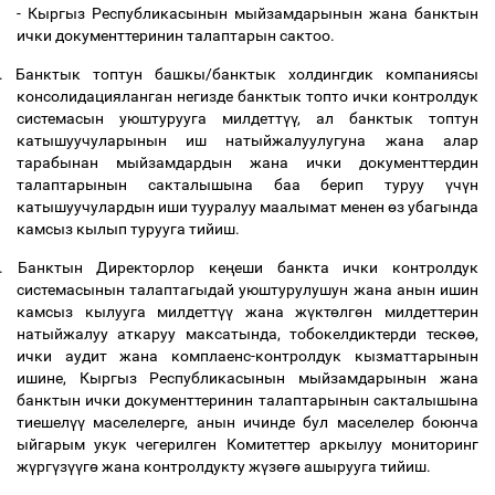
- Кыргыз Республикасынын мыйзамдарынын жана банктын
ички документтеринин талаптарын сактоо.
.
Банктык топтун башкы/банктык холдингдик компаниясы
консолидацияланган негизде банктык топто ички контролдук
системасын уюштурууга милдетт
үү
, ал банктык топтун
катышуучуларынын иш натыйжалуулугуна жана алар
тарабынан мыйзамдардын жана ички документтердин
талаптарынын сакталышына баа берип туруу
ү
ч
ү
н
катышуучулардын иши тууралуу маалымат менен
ө
з убагында
камсыз кылып турууга тийиш.
.
Банктын Директорлор ке
ң
еши банкта ички контролдук
системасынын талаптагыдай уюштурулушун жана анын ишин
камсыз кылууга милдетт
үү
жана ж
ү
кт
ө
лг
ө
н милдеттерин
натыйжалуу аткаруу максатында, тобокелдиктерди теск
өө
,
ички аудит жана комплаенс-контролдук кызматтарынын
ишине, Кыргыз Республикасынын мыйзамдарынын жана
банктын ички документтеринин талаптарынын сакталышына
тиешел
үү
маселелерге, анын ичинде бул маселелер боюнча
ыйгарым укук чегерилген Комитеттер аркылуу мониторинг
ж
ү
рг
ү
з
үү
г
ө
жана контролдукту ж
ү
з
ө
г
ө
ашырууга тийиш.