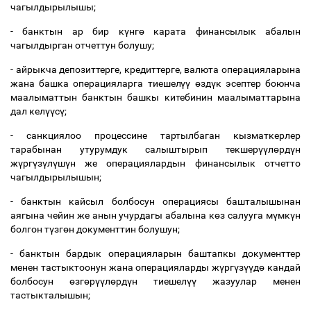
чагылдырылышы;
- банктын ар бир к
ү
нг
ө
карата финансылык абалын
чагылдырган отчеттун болушу;
- айрыкча депозиттерге, кредиттерге, валюта операцияларына
жана башка операцияларга тиешел
үү
ө
зд
ү
к эсептер боюнча
маалыматтын банктын башкы китебинин маалыматтарына
дал кел
үү
с
ү
;
- санкциялоо процессине тартылбаган кызматкерлер
тарабынан утурумдук салыштырып текшер
үү
л
ө
рд
ү
н
ж
ү
рг
ү
з
ү
л
ү
ш
ү
н же операциялардын финансылык отчетто
чагылдырылышын;
- банктын кайсыл болбосун операциясы башталышынан
аягына чейин же анын учурдагы абалына к
ө
з салууга м
ү
мк
ү
н
болгон т
ү
зг
ө
н документтин болушун;
- банктын бардык операцияларын баштапкы документтер
менен тастыктоонун жана операцияларды ж
ү
рг
ү
з
үү
д
ө
кандай
болбосун
ө
зг
ө
р
үү
л
ө
рд
ү
н тиешел
үү
жазуулар менен
тастыкталышын;