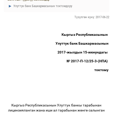
Улуттук банк Башкармасынын токтомдору
Түзүлгөн күнү: 2017-06-22
Кыргыз Республикасынын
Улуттук банк Башкармасынын
2017-жылдын 15-июнундагы
№ 2017-П-12/25-3-(НПА)
токтому
Кыргыз Республикасынын Улуттук банкы тарабынан
лицензияланган жана иши ал тарабынан ж
ө
нг
ө
салынган