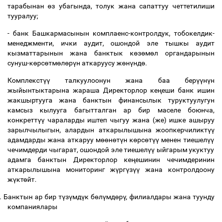
тарабынан
ө
з убагында, толук жана сапаттуу четтетилиши
тууралуу;
- банк Башкармасынын комплаенс-контролдук, тобокелдик-
менеджменти, ички аудит, ошондой эле тышкы аудит
кызматтарынын жана банктык к
ө
з
ө
м
ө
л органдарынын
сунуш-к
ө
рс
ө
тм
ө
л
ө
р
ү
н аткаруусу ж
ө
н
ү
нд
ө
.
Комплекст
үү
талкуулоонун жана баа бер
үү
н
ү
н
жыйынтыктарына жараша Директорлор ке
ң
еши банк ишин
жакшыртууга жана банктын финансылык туруктуулугун
камсыз кылууга багытталган ар бир маселе боюнча,
конкретт
үү
чараларды иштеп чыгуу жана (же) ишке ашыруу
зарылчылыгын, алардын аткарылышына жоопкерчиликт
үү
адамдарды жана аткаруу м
өө
н
ө
т
ү
н к
ө
рс
ө
т
үү
менен тиешел
үү
чечимдерди чыгарат, ошондой эле тиешел
үү
ыйгарым укуктуу
адамга банктын Директорлор ке
ң
ешинин чечимдеринин
аткарылышына мониторинг ж
ү
рг
ү
з
үү
жана контролдоону
ж
ү
кт
ө
йт.
.
Банктын ар бир т
ү
з
ү
мд
ү
к б
ө
л
ү
мд
ө
р
ү
, филиалдары жана туунду
компаниялары