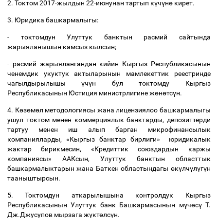
2. Токтом 2017-жылдын 22-июнунан тартып к
ү
ч
ү
н
ө
кирет.
3. Юридика башкармалыгы:
- токтомдун Улуттук банктын расмий сайтында
жарыяланышын камсыз кылсын;
- расмий жарыялангандан кийин Кыргыз Республикасынын
ченемдик укуктук актыларынын мамлекеттик реестринде
чагылдырылышы
ү
ч
ү
н бул токтомду Кыргыз
Республикасынын Юстиция министрлигине ж
ө
н
ө
тс
ү
н.
4. К
ө
з
ө
м
ө
л методологиясы жана лицензиялоо башкармалыгы
ушул токтом менен коммерциялык банктарды, депозиттерди
тартуу менен иш алып барган микрофинансылык
компанияларды, «Кыргыз банктар бирлиги» юридикалык
жактар бирикмесин, «Кредиттик союздардын каржы
компаниясы» ААКсын, Улуттук банктын областтык
башкармалыктарын жана Баткен областындагы
ө
к
ү
лч
ү
л
ү
г
ү
н
тааныштырсын.
5. Токтомдун аткарылышына контролдук Кыргыз
Республикасынын Улуттук банк Башкармасынын м
ү
ч
ө
с
ү
Т.
Дж.Джусупов мырзага ж
ү
кт
ө
лс
ү
н.