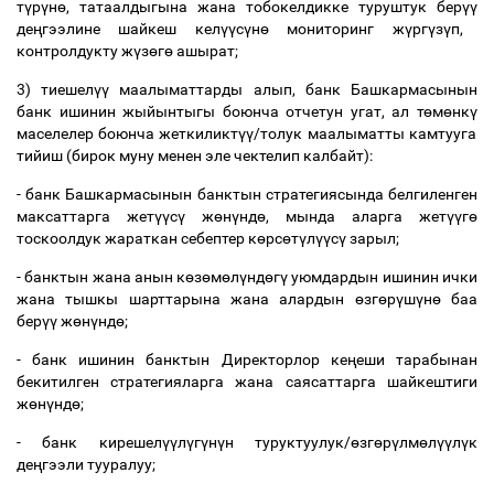
т
ү
р
ү
н
ө
, татаалдыгына жана тобокелдикке туруштук бер
үү
де
ң
гээлине шайкеш кел
үү
с
ү
н
ө
мониторинг ж
ү
рг
ү
з
ү
п,
контролдукту ж
ү
з
ө
г
ө
ашырат;
3) тиешел
үү
маалыматтарды алып, банк Башкармасынын
банк ишинин жыйынтыгы боюнча отчетун угат, ал т
ө
м
ө
нк
ү
маселелер боюнча жеткиликт
үү
/толук маалыматты камтууга
тийиш (бирок муну менен эле чектелип калбайт):
- банк Башкармасынын банктын стратегиясында белгиленген
максаттарга жет
үү
с
ү
ж
ө
н
ү
нд
ө
, мында аларга жет
үү
г
ө
тоскоолдук жараткан себептер к
ө
рс
ө
т
ү
л
үү
с
ү
зарыл;
- банктын жана анын к
ө
з
ө
м
ө
л
ү
нд
ө
г
ү
уюмдардын ишинин ички
жана тышкы шарттарына жана алардын
ө
зг
ө
р
ү
ш
ү
н
ө
баа
бер
үү
ж
ө
н
ү
нд
ө
;
- банк ишинин банктын Директорлор ке
ң
еши тарабынан
бекитилген стратегияларга жана саясаттарга шайкештиги
ж
ө
н
ү
нд
ө
;
- банк кирешел
үү
л
ү
г
ү
н
ү
н туруктуулук/
ө
зг
ө
р
ү
лм
ө
л
үү
л
ү
к
де
ң
гээли тууралуу;