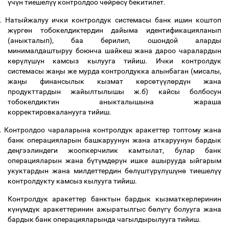
ү
ч
ү
н тиешел
үү
контролдоо ч
ө
йр
ө
с
ү
бекитилет.
.
Натыйжалуу ички контролдук системасы банк ишин коштоп
ж
ү
рг
ө
н тобокелдиктердин дайыма идентификацияланып
(аныкталып), баа берилип, ошондой аларды
минималдаштыруу боюнча шайкеш жана дароо чаралардын
к
ө
р
ү
л
ү
ш
ү
н камсыз кылууга тийиш. Ички контролдук
системасы жа
ң
ы же мурда контролдукка алынбаган (мисалы,
жа
ң
ы финансылык кызмат к
ө
рс
ө
т
үү
л
ө
рд
ү
н жана
продукттардын жайылтылышы ж.б) кайсы болбосун
тобокелдиктин аныкталышына жараша
корректировкаланууга тийиш.
.
Контролдоо чараларына контролдук аракеттер топтому жана
банк операцияларын башкаруунун жана аткаруунун бардык
де
ң
гээлиндеги жоопкерчилик камтылат, булар банк
операцияларын жана б
ү
т
ү
мд
ө
р
ү
н ишке ашырууда ыйгарым
укуктардын жана милдеттердин б
ө
л
ү
шт
ү
р
ү
л
ү
ш
ү
н
ө
тиешел
үү
контролдукту камсыз кылууга тийиш.
Контролдук аракеттер банктын бардык кызматкерлеринин
к
ү
н
ү
мд
ү
к аракеттеринин ажыратылгыс б
ө
л
ү
г
ү
болууга жана
бардык банк операцияларында чагылдырылууга тийиш.