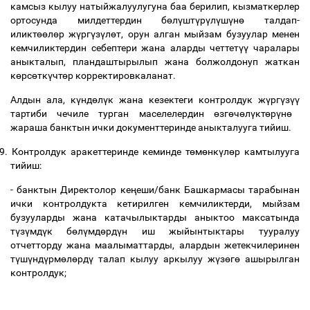
камсыз кылуу натыйжалуулугуна баа берилип, кызматкерлер
ортосунда милдеттердин б
ө
л
ү
шт
ү
р
ү
л
ү
ш
ү
н
ө
талдап-
иликт
өө
л
ө
р ж
ү
рг
ү
з
ү
л
ө
т, орун алган мыйзам бузуулар менен
кемчиликтердин себептери жана аларды четтет
үү
чаралары
аныкталып, пландаштырылып жана болжолдонуп жаткан
к
ө
рс
ө
тк
ү
чт
ө
р корректировкаланат.
Алдын ала, к
ү
нд
ө
л
ү
к жана кезектеги контролдук ж
ү
рг
ү
з
үү
тартиби чечиле турган маселелердин
ө
зг
ө
ч
ө
л
ү
кт
ө
р
ү
н
ө
жараша банктын ички документтеринде аныкталууга тийиш.
9.
Контролдук аракеттеринде кеминде т
ө
м
ө
нк
ү
л
ө
р камтылууга
тийиш:
- банктын Директолор ке
ң
еши/банк Башкармасы тарабынан
ички контролдукта кетирилген кемчиликтерди, мыйзам
бузууларды жана катачылыктарды аныктоо максатында
т
ү
з
ү
мд
ү
к б
ө
л
ү
мд
ө
рд
ү
н иш жыйынтыктары тууралуу
отчетторду жана маалыматтарды, алардын жетекчилеринен
т
ү
ш
ү
нд
ү
рм
ө
л
ө
рд
ү
талап кылуу аркылуу ж
ү
з
ө
г
ө
ашырылган
контролдук;