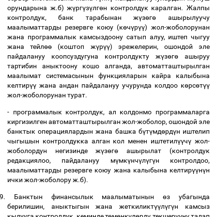
орундарына ж.б) ж
ү
рг
ү
з
ү
лг
ө
н контролдук каралган. Жалпы
контролдук, банк тарабынан ж
ү
з
ө
г
ө
ашырылуучу
маалыматтарды резервге коюу (к
ө
ч
ү
р
үү
) жол-жоболорунан
жана программалык камсыздоону сатып алуу, иштеп чыгуу
жана тейл
өө
(коштоп ж
ү
р
үү
) эрежелерин, ошондой эле
пайдалануу коопсуздугуна контролдукту ж
ү
з
ө
г
ө
ашыруу
тартибин аныктоону кошо алганда, автоматташтырылган
маалымат системасынын функцияларын кайра калыбына
келтир
үү
жана андан пайдалануу учурунда колдоо к
ө
рс
ө
т
үү
жол-жоболорунан турат.
- программалык контролдук, ал колдонмо программаларга
киргизилген автоматташтырылган жол-жоболор, ошондой эле
банктык операциялардын жана башка б
ү
т
ү
мд
ө
рд
ү
н иштелип
чыгышын контролдукка алган кол менен иштетил
үү
ч
ү
жол-
жоболордун негизинде ж
ү
з
ө
г
ө
ашырылат (контролдук
редакциялоо, пайдалануу м
ү
мк
ү
нч
ү
л
ү
г
ү
н контролдоо,
маалыматтарды резервге коюу жана калыбына келтир
үү
н
ү
н
ички жол-жоболору ж.б).
9.
Банктын финансылык маалыматынын
ө
з убагында
берилишин, аныктыгын жана жеткиликт
үү
л
ү
г
ү
н камсыз
кылууга контролдук, кеминде т
ө
м
ө
нк
ү
л
ө
рд
ү
текшер
үү
н
ү
талап