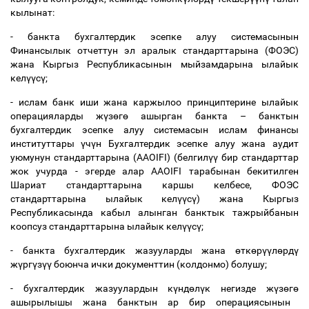
кылынат:
- банкта бухгалтердик эсепке алуу системасынын
Финансылык отчеттун эл аралык стандарттарына (ФОЭС)
жана Кыргыз Республикасынын мыйзамдарына ылайык
кел
үү
с
ү
;
- ислам банк иши жана каржылоо принциптерине ылайык
операцияларды ж
ү
з
ө
г
ө
ашырган банкта
–
банктын
бухгалтердик эсепке алуу системасын ислам финансы
институттары
ү
ч
ү
н Бухгалтердик эсепке алуу жана аудит
уюмунун стандарттарына (AAOIFI) (белгил
үү
бир стандарттар
жок учурда - эгерде алар AAOIFI тарабынан бекитилген
Шариат стандарттарына каршы келбесе, ФОЭС
стандарттарына ылайык кел
үү
с
ү
) жана Кыргыз
Республикасында кабыл алынган банктык тажрыйбанын
коопсуз стандарттарына ылайык кел
үү
с
ү
;
- банкта бухгалтердик жазууларды жана
ө
тк
ө
р
үү
л
ө
рд
ү
ж
ү
рг
ү
з
үү
боюнча ички документтин (колдонмо) болушу;
- бухгалтердик жазуулардын к
ү
нд
ө
л
ү
к негизде ж
ү
з
ө
г
ө
ашырылышы жана банктын ар бир операциясынын