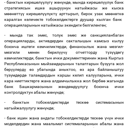
- банктын кирешел
үү
л
ү
г
ү
ж
ө
н
ү
нд
ө
, мында кирешел
үү
л
ү
к банк
стратегиясын ишке ашыруунун натыйжасы же кыска
м
өө
н
ө
тт
үү
кирешел
үү
л
ү
кт
ү
арттырып, бирок узак м
өө
н
ө
тк
ө
каралган келечекте тобокелдиктерге дуушар кылган банк
операцияларынын натыйжасы экендиги белгиленген;
- мында так эмес, толук эмес же санкцияланбаган
операцияларды, активдердин сакталышын камсыз кылуу
боюнча иштеги кемчиликтерди, финансылык жана мезгил-
мезгили менен берил
үү
ч
ү
отчетторду т
ү
з
үү
д
ө
г
ү
кемчиликтерди, банктын ички документтеринин жана Кыргыз
Республикасынын мыйзамдарынын талаптарын бузууга жол
бер
үү
л
ө
рд
ү
ө
з убагында аныктоо,
ө
з ара байланыштуу
т
ү
з
ү
мд
ө
рд
ө
таламдардын каршы келип калууларына, ички
кара ниеттиктерге жана алдамчылыкка жол берб
өө
жагында
банк Башкармасынын ж
ө
нд
ө
мд
үү
л
ү
г
ү
боюнча ички
контролдуктун абалы ж
ө
н
ү
нд
ө
;
- банктын тобокелдиктерди теск
өө
системасынын
натыйжалуулугу ж
ө
н
ү
нд
ө
;
- банк ишин жана андагы тобокелдиктерди теск
өө
ү
ч
ү
н ички
моделдердин жана маалымат системаларынын абалы жана