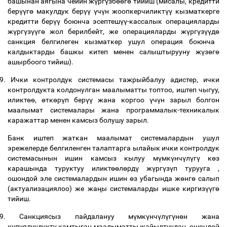
башынан аягына чейин ж
ү
рг
ү
зб
өө
г
ө
тийиш (мисалы, кредитти
бер
үү
г
ө
макулдук бер
үү
ү
ч
ү
н жоопкерчиликт
үү
кызматкерге
кредитти бер
үү
боюнча эсептеш
үү
-кассалык операцияларды
ж
ү
рг
ү
з
үү
г
ө
жол берилбейт, же операцияларды ж
ү
рг
ү
з
үү
д
ө
санкция белгилеген кызматкер ушул операция боюнча
калдыктарды башкы китеп менен салыштырууну ж
ү
з
ө
г
ө
ашырбоого тийиш).
9.
Ички контролдук системасы тажрыйбалуу адистер, ички
контролдукта колдонулган маалыматты топтоо, иштеп чыгуу,
иликт
өө
,
ө
тк
ө
р
ү
п бер
үү
жана коргоо
ү
ч
ү
н зарыл болгон
маалымат системалары жана программалык-техникалык
каражаттар менен камсыз болушу зарыл.
Банк иштеп жаткан маалымат системалардын ушул
эрежелерде белгиленген талаптарга ылайык ички контролдук
системасынын ишин камсыз кылуу м
ү
мк
ү
нч
ү
л
ү
г
ү
к
ө
з
карашында туруктуу иликт
өө
л
ө
рд
ү
ж
ү
рг
ү
з
ү
п турууга ,
ошондой эле системалардын ишин
ө
з убагында ж
ө
нг
ө
салып
(актуализациялоо) же жа
ң
ы системаларды ишке киргиз
үү
г
ө
тийиш.
9.
Санкциясыз пайдалануу м
ү
мк
ү
нч
ү
л
ү
г
ү
н
ө
н жана
купуялуулукту камтыган маалыматты жайылтуудан, ошондой