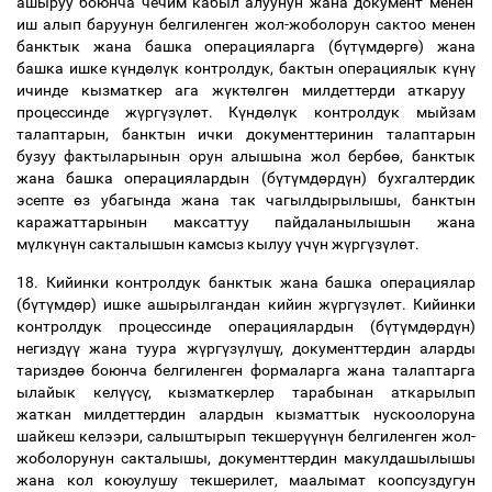
ашыруу боюнча чечим кабыл алуунун жана документ менен
иш алып баруунун белгиленген жол-жоболорун сактоо менен
банктык жана башка операцияларга (б
ү
т
ү
мд
ө
рг
ө
) жана
башка ишке к
ү
нд
ө
л
ү
к контролдук, бактын операциялык к
ү
н
ү
ичинде кызматкер ага ж
ү
кт
ө
лг
ө
н милдеттерди аткаруу
процессинде ж
ү
рг
ү
з
ү
л
ө
т. К
ү
нд
ө
л
ү
к контролдук мыйзам
талаптарын, банктын ички документтеринин талаптарын
бузуу фактыларынын орун алышына жол берб
өө
, банктык
жана башка операциялардын (б
ү
т
ү
мд
ө
рд
ү
н) бухгалтердик
эсепте
ө
з убагында жана так чагылдырылышы, банктын
каражаттарынын максаттуу пайдаланылышын жана
м
ү
лк
ү
н
ү
н сакталышын камсыз кылуу
ү
ч
ү
н ж
ү
рг
ү
з
ү
л
ө
т.
18. Кийинки контролдук банктык жана башка операциялар
(б
ү
т
ү
мд
ө
р) ишке ашырылгандан кийин ж
ү
рг
ү
з
ү
л
ө
т. Кийинки
контролдук процессинде операциялардын (б
ү
т
ү
мд
ө
рд
ү
н)
негизд
үү
жана туура ж
ү
рг
ү
з
ү
л
ү
ш
ү
, документтердин аларды
таризд
өө
боюнча белгиленген формаларга жана талаптарга
ылайык кел
үү
с
ү
, кызматкерлер тарабынан аткарылып
жаткан милдеттердин алардын кызматтык нускоолоруна
шайкеш келээри, салыштырып текшер
үү
н
ү
н белгиленген жол-
жоболорунун сакталышы, документтердин макулдашылышы
жана кол коюулушу текшерилет, маалымат коопсуздугун