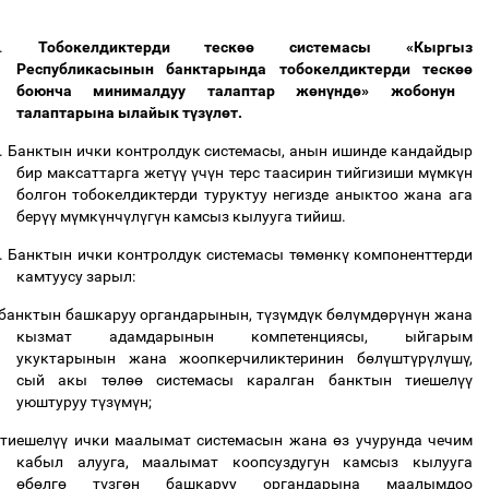
.
Тобокелдиктерди теск
өө
системасы «Кыргыз
Республикасынын банктарында тобокелдиктерди теск
өө
боюнча минималдуу талаптар ж
ө
н
ү
нд
ө
» жобонун
талаптарына ылайык т
ү
з
ү
л
ө
т.
.
Банктын ички контролдук системасы, анын ишинде кандайдыр
бир максаттарга жет
үү
ү
ч
ү
н терс таасирин тийгизиши м
ү
мк
ү
н
болгон тобокелдиктерди туруктуу негизде аныктоо жана ага
бер
үү
м
ү
мк
ү
нч
ү
л
ү
г
ү
н камсыз кылууга тийиш.
.
Банктын ички контролдук системасы т
ө
м
ө
нк
ү
компоненттерди
камтуусу зарыл:
банктын башкаруу органдарынын, т
ү
з
ү
мд
ү
к б
ө
л
ү
мд
ө
р
ү
н
ү
н жана
кызмат адамдарынын компетенциясы, ыйгарым
укуктарынын жана жоопкерчиликтеринин б
ө
л
ү
шт
ү
р
ү
л
ү
ш
ү
,
сый акы т
ө
л
өө
системасы каралган банктын тиешел
үү
уюштуруу т
ү
з
ү
м
ү
н;
тиешел
үү
ички маалымат системасын жана
ө
з учурунда чечим
кабыл алууга, маалымат коопсуздугун камсыз кылууга
ө
б
ө
лг
ө
т
ү
зг
ө
н башкаруу органдарына маалымдоо