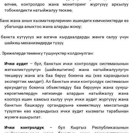
ө
лч
өө
, контролдоо жана мониторинг ж
ү
рг
ү
з
үү
аркылуу
тобокелдикти натыйжалуу теск
өө
;
банк жана анын кызматкерлеринин ишиндеги кемчиликтерди
ө
з
убагында аныктоо жана аларды жоюу;
банкта к
ү
т
үү
с
ү
з же
ө
зг
ө
ч
ө
кырдаалдарды ж
ө
нг
ө
салуу
ү
ч
ү
н
шайкеш механизмдерди т
ү
з
үү
.
.
Эрежелерде т
ө
м
ө
нк
ү
т
ү
ш
ү
н
ү
кт
ө
р колдонулган:
Ички аудит
–
бул, банктын ички контролдук системасынын
жеткиликт
үү
л
ү
г
ү
н (шайкештигин) жана натыйжалуулугун
текшер
үү
жана ага баа бер
үү
боюнча иш (к
ө
з карандысыз
эксперттик милдет). Ал банктын ички контролдук системасын
ө
рк
ү
нд
ө
т
үү
боюнча объективд
үү
баа бер
үү
н
ү
н жана сунуш-
к
ө
рс
ө
тм
ө
л
ө
рд
ү
н негизинде алардын натыйжалуу жана
коопсуз ишин камсыз кылуу
ү
ч
ү
н ички аудит ж
ү
рг
ү
з
үү
жана
банктын башкаруу органдарына к
ө
м
ө
кт
ө
ш
үү
максатында
т
ү
з
ү
лг
ө
н к
ө
з карандысыз ички аудит кызматы тарабынан
ж
ү
з
ө
г
ө
ашырылат.
Ички контролдук
–
бул Кыргыз Республикасынын