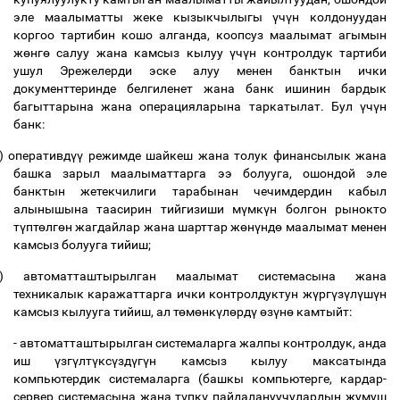
эле маалыматты жеке кызыкчылыгы
ү
ч
ү
н колдонуудан
коргоо тартибин кошо алганда, коопсуз маалымат агымын
ж
ө
нг
ө
салуу жана камсыз кылуу
ү
ч
ү
н контролдук тартиби
ушул Эрежелерди эске алуу менен банктын ички
документтеринде белгиленет жана банк ишинин бардык
багыттарына жана операцияларына таркатылат. Бул
ү
ч
ү
н
банк:
)
оперативд
үү
режимде шайкеш жана толук финансылык жана
башка зарыл маалыматтарга ээ болууга, ошондой эле
банктын жетекчилиги тарабынан чечимдердин кабыл
алынышына таасирин тийгизиши м
ү
мк
ү
н болгон рынокто
т
ү
пт
ө
лг
ө
н жагдайлар жана шарттар ж
ө
н
ү
нд
ө
маалымат менен
камсыз болууга тийиш;
)
автоматташтырылган маалымат системасына жана
техникалык каражаттарга ички контролдуктун ж
ү
рг
ү
з
ү
л
ү
ш
ү
н
камсыз кылууга тийиш, ал т
ө
м
ө
нк
ү
л
ө
рд
ү
ө
з
ү
н
ө
камтыйт:
- автоматташтырылган системаларга жалпы контролдук, анда
иш
ү
зг
ү
лт
ү
кс
ү
зд
ү
г
ү
н камсыз кылуу максатында
компьютердик системаларга (башкы компьютерге, кардар-
сервер системасына жана т
ү
пк
ү
пайдалануучулардын жумуш