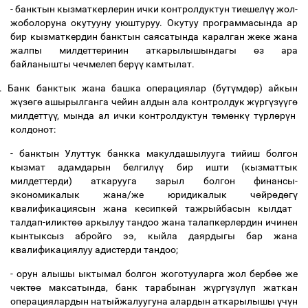
- банктын кызматкерлерин ички контролдуктун тиешел
үү
жол-
жоболоруна окутууну уюштуруу. Окутуу программасында ар
бир кызматкердин банктын саясатында каралган жеке жана
жалпы милдеттеринин аткарылышындагы
ө
з ара
байланышты чечмелеп бер
үү
камтылат.
.
Банк банктык жана башка операциялар (б
ү
т
ү
мд
ө
р) айкын
ж
ү
з
ө
г
ө
ашырылганга чейин алдын ала контролдук ж
ү
рг
ү
з
үү
г
ө
милдетт
үү
, мында ал ички контролдуктун т
ө
м
ө
нк
ү
т
ү
рл
ө
р
ү
н
колдонот:
- банктын Улуттук банкка макулдашылууга тийиш болгон
кызмат адамдарын белгил
үү
бир ишти (кызматтык
милдеттерди) аткарууга зарыл болгон финансы-
экономикалык жана/же юридикалык ч
ө
йр
ө
д
ө
г
ү
квалификациясын жана кесипк
ө
й тажрыйбасын кылдат
талдап-иликт
өө
аркылуу тандоо жана талапкерлердин ичинен
кынтыксыз абройго ээ, кыйла даярдыгы бар жана
квалификациялуу адистерди тандоо;
- орун алышы ыктымал болгон жоготууларга жол берб
өө
же
чект
өө
максатында, банк тарабынан ж
ү
рг
ү
з
ү
л
ү
п жаткан
операциялардын натыйжалуугуна алардын аткарылышы
ү
ч
ү
н