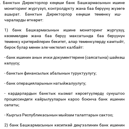
.
Банктын Директорлор ке
ң
еши банк Башкармасынын ишине
мониторинг ж
ү
рг
ү
з
ү
п, контролдукту жана баа бер
үү
н
ү
ж
ү
з
ө
г
ө
ашырат. Банктын Директорлор ке
ң
еши т
ө
м
ө
нк
ү
иш-
чараларды
ө
тк
ө
р
ө
т:
1) банк Башкармасынын ишине мониторинг ж
ү
рг
ү
з
үү
,
к
ө
з
ө
м
ө
лд
өө
жана баа бер
үү
максатында баа бер
үү
н
ү
н
т
ө
м
ө
нк
ү
критерийлерин бекитет, алар т
ө
м
ө
нк
ү
л
ө
рд
ү
камтыйт,
бирок булар менен эле чектелип калбайт:
- банк ишинин анын ички документтерине (саясатына) шайкеш
кел
үү
с
ү
;
- банктын финансылык абалынын туруктуулугу;
- банк операцияларынын натыйжалуулугу;
- кардарлардын банктык кызмат к
ө
рс
ө
т
үү
л
ө
рд
ү
сунуштоо
процессиндеги кайрылууларын кароо боюнча банк ишинин
сапаты;
- Кыргыз Республикасынын мыйзам талаптарын сактоо;
2) банк Башкармасынын кесипк
ө
й де
ң
гээлинин банк ишинин