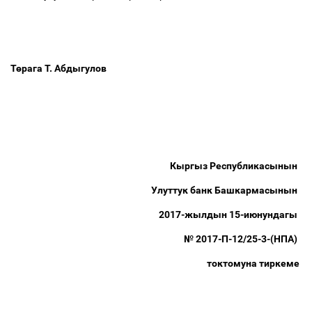
Т
ө
рага Т. Абдыгулов
Кыргыз Республикасынын
Улуттук банк Башкармасынын
2017-жылдын 15-июнундагы
№ 2017-П-12/25-3-(НПА)
токтомуна тиркеме