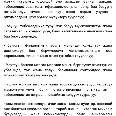
жеткиликт
үү
л
ү
г
ү
, ошондой эле алардын банка таандык
тобокелдиктерди идентификациялоону,
ө
лч
өө
н
ү
, баа бер
үү
н
ү
натыйжалуу ж
ү
з
ө
г
ө
ашыруу жана зарыл учурда
оптималдаштыруу м
ү
мк
ү
нч
ү
л
ү
кт
ө
р
ү
тууралуу;
-
ө
з
ү
н
ү
н тобокелдикке туруштук бер
үү
м
ү
мк
ү
нч
ү
л
ү
г
ү
н жана
стратегиясын колдоо
ү
ч
ү
н, банк капиталынын шайкештигине
баа бер
үү
ж
ө
н
ү
нд
ө
;
- банктын финансылык абалы ж
ө
н
ү
нд
ө
толук, так жана
ишенимд
үү
баа бер
үү
л
ө
рд
ү
н чагылдырылышы к
ө
з
карашында, финансылык отчеттун абалы тууралуу;
- Улуттук банкка мезгил-мезгили менен берил
үү
ч
ү
отчеттун
ө
з
убагында, так жана толук берилишин контролдоо жана
мониторинг ж
ү
рг
ү
з
үү
ж
ө
н
ү
нд
ө
;
- иштин жыйынтыгынын жана тобокелдикке туруштук бер
үү
м
ү
мк
ү
нч
ү
л
ү
г
ү
н
ү
н банк стратегиясында аныкталган
тобокелдиктин де
ң
гээлине шайкеш кел
үү
с
ү
тууралуу;
- комплаенс-контролдук, ички жана тышкы аудитор, ошондой
эле банктын к
ө
з
ө
м
ө
л органы тарабынан аныкталган мыйзам
бузуулардын жана кемчиликтердин банк Башкармасы