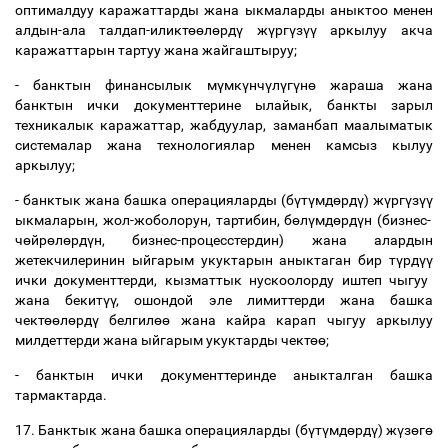
оптималдуу каражаттарды жана ыкмаларды аныктоо менен
алдын-ала талдап-иликт
өө
л
ө
рд
ү
ж
ү
рг
ү
з
үү
аркылуу акча
каражаттарын тартуу жана жайгаштыруу;
- банктын финансылык м
ү
мк
ү
нч
ү
л
ү
г
ү
н
ө
жараша жана
банктын ички документтерине ылайык, банкты зарыл
техникалык каражаттар, жабдуулар, заманбап маалыматык
системалар жана технологиялар менен камсыз кылуу
аркылуу;
- банктык жана башка операцияларды (б
ү
т
ү
мд
ө
рд
ү
) ж
ү
рг
ү
з
үү
ыкмаларын, жол-жоболорун, тартибин, б
ө
л
ү
мд
ө
рд
ү
н (бизнес-
ч
ө
йр
ө
л
ө
рд
ү
н, бизнес-процесстердин) жана алардын
жетекчилеринин ыйгарым укуктарын аныктаган бир т
ү
рд
үү
ички документтерди, кызматтык нускоолорду иштеп чыгуу
жана бекит
үү
, ошондой эле лимиттерди жана башка
чект
өө
л
ө
рд
ү
белгил
өө
жана кайра карап чыгуу аркылуу
милдеттерди жана ыйгарым укуктарды чект
өө
;
- банктын ички документтеринде аныкталган башка
тармактарда.
17. Банктык жана башка операцияларды (б
ү
т
ү
мд
ө
рд
ү
) ж
ү
з
ө
г
ө