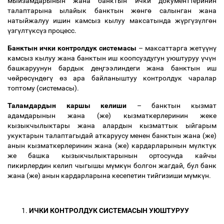
мыйзамдарынын жана банктын ички документтеринин
талаптарына ылайык банктын ж
ө
нг
ө
салынган жана
натыйжалуу ишин камсыз кылуу максатында ж
ү
рг
ү
з
ү
лг
ө
н
ү
зг
ү
лт
ү
кс
ү
з процесс.
Банктын ички контролдук системасы
–
максаттарга жет
үү
н
ү
камсыз кылуу жана банктын иш коопсуздугун уюштуруу
ү
ч
ү
н
башкаруунун бардык де
ң
гээлиндеги жана банктын иш
ч
ө
йр
ө
с
ү
нд
ө
г
ү
ө
з ара байланыштуу контролдук чаралар
топтому (системасы).
Таламдардын каршы келиши
–
банктын кызмат
адамдарынын жана (же) кызматкерлеринин жеке
кызыкчылыктары жана алардын кызматтык ыйгарым
укуктарын талаптагыдай аткаруусу менен банктын жана (же)
анын кызматкерлеринин жана (же) кардарларынын м
ү
лкт
ү
к
же башка кызыкчылыктарынын ортосунда кайчы
пикирлердин келип чыгышы м
ү
мк
ү
н болгон жагдай, бул банк
жана (же) анын кардарларына кесепетин тийгизиши м
ү
мк
ү
н.
1.
ИЧКИ КОНТРОЛДУК СИСТЕМАСЫН УЮШТУРУУ