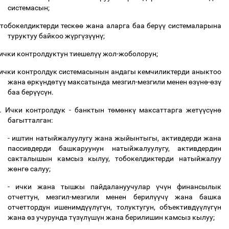
системасын;
тобокелдиктерди теск
өө
жана аларга баа бер
үү
системаларына
туруктуу байкоо ж
ү
рг
ү
з
үү
н
ү
;
ички контролдуктун тиешел
үү
жол-жоболорун;
ички контролдук системасынын андагы кемчиликтерди аныктоо
жана
ө
рк
ү
нд
ө
т
үү
максатында мезгил-мезгили менен
ө
з
ү
н
ө
-
ө
з
ү
баа бер
үү
с
ү
н.
.
Ички контролдук - банктын т
ө
м
ө
нк
ү
максаттарга жет
үү
с
ү
н
ө
багытталган:
- иштин натыйжалуулугу жана жыйынтыгы, активдерди жана
пассивдерди башкаруунун натыйжалуулугу, активдердин
сакталышын камсыз кылуу, тобокелдиктерди натыйжалуу
ж
ө
нг
ө
салуу;
- ички жана тышкы пайдалануучулар
ү
ч
ү
н финансылык
отчеттун, мезгил-мезгили менен берил
үү
ч
ү
жана башка
отчеттордун ишенимд
үү
л
ү
г
ү
н, толуктугун, объективд
үү
л
ү
г
ү
н
жана
ө
з учурунда т
ү
з
ү
л
ү
ш
ү
н жана берилишин камсыз кылуу;