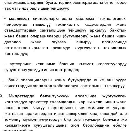
системасы, алардын бухгалтердик эсептерде жана отчеттордо
так чагылдырылышын текшер
үү
;
- маалымат системалары жана маалымат технологиясы
ч
ө
йр
ө
с
ү
нд
ө
тиешел
үү
техникалык кодекстердин жана
стандарттардын сакталышын текшер
үү
аркылуу банктык
жана башка операцияларды (б
ү
т
ү
мд
ө
рд
ү
) жана башка ишин
даярдоо жана ж
ү
з
ө
г
ө
ашыруу процессинде
автоматташтырылган режимде ж
ү
рг
ү
з
ү
лг
ө
н техникалык
контролдук;
- аутсорсинг келишими боюнча кызмат к
ө
рс
ө
т
үү
л
ө
рд
ү
сунуштоочу уюмдун ишин контролдоо;
- банк операцияларын жана б
ү
т
ү
мд
ө
рд
ү
ишке ашырууда
саясаттардын жана жол-жоборлордун сакталышын текшер
үү
.
9.
Милдеттерди б
ө
л
ү
шт
ү
р
үү
н
ү
н алкагында ж
ү
рг
ү
з
ү
лг
ө
н
контролдук аракеттер таламдардын каршы келишинин жана
анын келип чыгуу шарттарынын четтетилишине, укукка
жатпаган аракеттердин ишке ашырылышына, ошондой эле
т
ө
м
ө
нк
ү
м
ү
мк
ү
нч
ү
л
ү
кт
ө
рд
ү
н бир эле т
ү
з
ү
мд
ү
к б
ө
л
ү
мг
ө
же
кызматкерге сунушталышына жол берилбешине
ө
б
ө
лг
ө