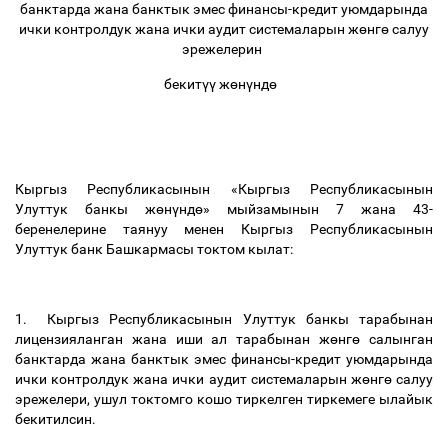
банктарда жана банктык эмес финансы-кредит уюмдарында
ички контролдук жана ички аудит системаларын ж
ө
нг
ө
салуу
эрежелерин
бекит
үү
ж
ө
н
ү
нд
ө
Кыргыз Республикасынын «Кыргыз Республикасынын
Улуттук банкы ж
ө
н
ү
нд
ө
» мыйзамынын 7 жана 43-
беренелерине таянуу менен Кыргыз Республикасынын
Улуттук банк Башкармасы токтом кылат:
1. Кыргыз Республикасынын Улуттук банкы тарабынан
лицензияланган жана иши ал тарабынан ж
ө
нг
ө
салынган
банктарда жана банктык эмес финансы-кредит уюмдарында
ички контролдук жана ички аудит системаларын ж
ө
нг
ө
салуу
эрежелери, ушул токтомго кошо тиркелген тиркемеге ылайык
бекитилсин.