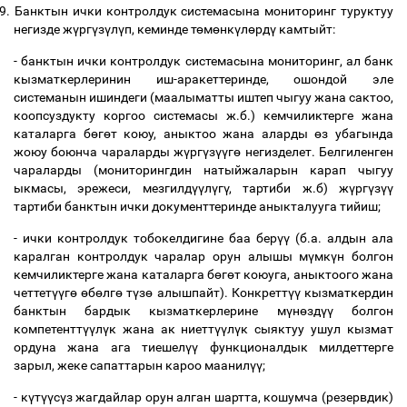
9.
Банктын ички контролдук системасына мониторинг туруктуу
негизде ж
ү
рг
ү
з
ү
л
ү
п, кеминде т
ө
м
ө
нк
ү
л
ө
рд
ү
камтыйт:
- банктын ички контролдук системасына мониторинг, ал банк
кызматкерлеринин иш-аракеттеринде, ошондой эле
системанын ишиндеги (маалыматты иштеп чыгуу жана сактоо,
коопсуздукту коргоо системасы ж.б.) кемчиликтерге жана
каталарга б
ө
г
ө
т коюу, аныктоо жана аларды
ө
з убагында
жоюу боюнча чараларды ж
ү
рг
ү
з
үү
г
ө
негизделет. Белгиленген
чараларды (мониторингдин натыйжаларын карап чыгуу
ыкмасы, эрежеси, мезгилд
үү
л
ү
г
ү
, тартиби ж.б) ж
ү
рг
ү
з
үү
тартиби банктын ички документтеринде аныкталууга тийиш;
- ички контролдук тобокелдигине баа бер
үү
(б.а. алдын ала
каралган контролдук чаралар орун алышы м
ү
мк
ү
н болгон
кемчиликтерге жана каталарга б
ө
г
ө
т коюуга, аныктоого жана
четтет
үү
г
ө
ө
б
ө
лг
ө
т
ү
з
ө
алышпайт). Конкретт
үү
кызматкердин
банктын бардык кызматкерлерине м
ү
н
ө
зд
үү
болгон
компетентт
үү
л
ү
к жана ак ниетт
үү
л
ү
к сыяктуу ушул кызмат
ордуна жана ага тиешел
үү
функционалдык милдеттерге
зарыл, жеке сапаттарын кароо маанил
үү
;
- к
ү
т
үү
с
ү
з жагдайлар орун алган шартта, кошумча (резервдик)