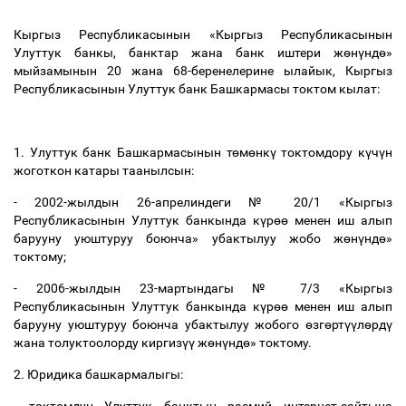
Кыргыз Республикасынын «Кыргыз Республикасынын
Улуттук банкы, банктар жана банк иштери ж
ө
н
ү
нд
ө
»
мыйзамынын 20 жана 68-беренелерине ылайык, Кыргыз
Республикасынын Улуттук банк Башкармасы токтом кылат:
1. Улуттук банк Башкармасынын т
ө
м
ө
нк
ү
токтомдору к
ү
ч
ү
н
жоготкон катары таанылсын:
- 2002-жылдын 26-апрелиндеги № 20/1 «Кыргыз
Республикасынын Улуттук банкында к
ү
р
өө
менен иш алып
барууну уюштуруу боюнча» убактылуу жобо ж
ө
н
ү
нд
ө
»
токтому;
- 2006-жылдын 23-мартындагы № 7/3 «Кыргыз
Республикасынын Улуттук банкында к
ү
р
өө
менен иш алып
барууну уюштуруу боюнча убактылуу жобого
ө
зг
ө
рт
үү
л
ө
рд
ү
жана толуктоолорду киргиз
үү
ж
ө
н
ү
нд
ө
» токтому.
2. Юридика башкармалыгы: