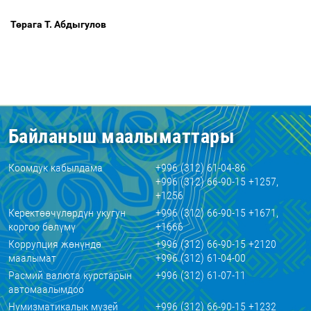
Т
ө
рага Т. Абдыгулов
Байланыш маалыматтары
Коомдук кабылдама
+996 (312) 61-04-86
+996 (312) 66-90-15 +1257,
+1256
Керектөөчүлөрдүн укугун
+996 (312) 66-90-15 +1671,
коргоо бөлүмү
+1666
Коррупция жөнүндө
+996 (312) 66-90-15 +2120
маалымат
+996 (312) 61-04-00
Расмий валюта курстарын
+996 (312) 61-07-11
автомаалымдоо
Нумизматикалык музей
+996 (312) 66-90-15 +1232