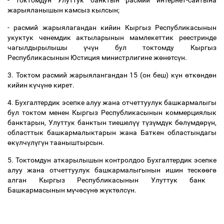
- токтомдун Улуттук банктын расмий интернет-сайтына
жарыяланышын камсыз кылсын;
- расмий жарыялагандан кийин Кыргыз Республикасынын
укуктук ченемдик актыларынын мамлекеттик реестринде
чагылдырылышы
ү
ч
ү
н бул токтомду Кыргыз
Республикасынын Юстиция министрлигине ж
ө
н
ө
тс
ү
н.
3. Токтом расмий жарыялангандан 15 (он беш) к
ү
н
ө
тк
ө
нд
ө
н
кийин к
ү
ч
ү
н
ө
кирет.
4. Бухгалтердик эсепке алуу жана отчеттуулук башкармалыгы
бул токтом менен Кыргыз Республикасынын коммерциялык
банктарын, Улуттук банктын тиешел
үү
т
ү
з
ү
мд
ү
к б
ө
л
ү
мд
ө
р
ү
н,
областтык башкармалыктарын жана Баткен областындагы
ө
к
ү
лч
ү
л
ү
г
ү
н тааныштырсын.
5. Токтомдун аткарылышын контролдоо Бухгалтердик эсепке
алуу жана отчеттуулук башкармалыгынын ишин теск
өө
г
ө
алган Кыргыз Республикасынын Улуттук банк
Башкармасынын м
ү
ч
ө
с
ү
н
ө
ж
ү
кт
ө
лс
ү
н.