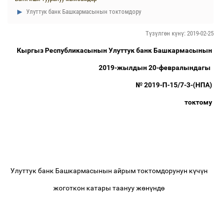
Улуттук банк Башкармасынын токтомдору
Түзүлгөн күнү: 2019-02-25
Кыргыз Республикасынын Улуттук банк Башкармасынын
2019-жылдын 20-февралындагы
№ 2019-П-15/7-3-(НПА)
токтому
Улуттук банк Башкармасынын
айрым токтомдорунун
к
ү
ч
ү
н
жоготкон катары таануу ж
ө
н
ү
нд
ө