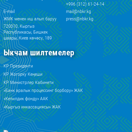
+996 (312) 61-24-14
E-mail
mail@nbkr.kg
ЖМК менен иш алып баруу
press@nbkr.kg
720010, Кыргыз
Республикасы, Бишкек
шаары, Киев көчөсү, 189
Ыкчам шилтемелер
КР Президенти
КР Жогорку Кеңеши
КР Министрлер Кабинети
«Банк аралык процессинг борбору» ЖАК
«Кепилдик фонду» ААК
«Кыргыз инкассациясы» ЖАК