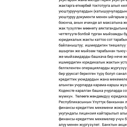
жактарга
ө
тк
ө
рб
ө
й токтотууга алып ке
уюштуруучулардын (катышуучулардын
уюштуруу документи менен ыйгарым у
боюнча, анын ичинде ал максатына ж
жак т
ү
з
ү
лг
ө
н м
өө
н
ө
т
ү
аяктагандыгына
четтет
үү
г
ө
болбой турган мыйзамды бу
юридикалык жакты каттоо сот тарабы
байланыштуу;
ишмердигин тиешел
үү
ашырган же мыйзам тарабынан тыюу
же мыйзамдарды башкача бир нече же
ишмердигин юридикалык жактын уст
белгиленген операцияларды ж
ү
рг
ү
з
үү
бир уруксат берилген т
ү
р
ү
болуп санал
кредиттик уюмдардын жана мекемел
алынган учурларда
карама-каршы ж
ү
з
Кодексте каралган башка учурларда 
м
ү
мк
ү
н.
Т
ө
л
өө
г
ө
ж
ө
нд
ө
мд
үү
юридикал
Республикасынын Улуттук банкынан л
финансы-кредиттик мекемени жоюу б
укугундагы лицензия кайтарылып алын
финансы-кредиттик мекемелер
ү
ч
ү
н 
алуу менен ж
ү
рг
ү
з
ү
л
ө
т.
Банктын акци