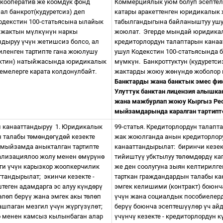
кооператив же коомдук фонд
Коммерциялык уюм болуп эсептел
ал банкрот(кудуретсиз) деп
катары аракеттенген юридикалык ж
одекстин 100-статьясына ылайык
табылгандыгына байланыштуу ушу
 жактын м
ү
лк
ү
н
ү
н наркы
жоюлат.
Эгерде мындай юридика
андыруу
ү
ч
ү
н жетишсиз болсо, ал
кредиторлордун талаптарын кана
иленген тартипте гана жоюлушу
ушул Кодекстин 100-статьясында 
диктин) натыйжасында юридикалык
м
ү
мк
ү
н.
Банкроттуктун (кудурет
емелерге карата колдонулбайт.
жактарды жоюу ж
ө
н
ү
нд
ө
жоболор 
Банктарды жана банктык эмес фи
Улуттук банктан лицензия алышк
жана мажбурлап жоюу Кыргыз Ре
мыйзамдарында каралган тартип
н канааттандыруу
1. Юридикалык
99-статья. Кредиторлордун талап
 талабы т
ө
м
ө
нд
ө
г
ү
д
ө
й кезекте
жак жоюлганда анын кредиторлору
- мыйзамда аныкталган тартипте
канааттандырылат:
биринчи кезек
ализациялоо жолу менен
ө
м
ү
р
ү
н
ө
тийишт
үү
убктылуу т
ө
л
ө
мд
ө
рд
ү
ка
иги
ү
ч
ү
н карызкор жоопкерчилик
же ден соолугуна зыян келтирилг
ттандырылат;
экинчи кезекте -
тарткан граждандардын талабы к
теген адамдарга эс алуу к
ү
нд
ө
р
ү
эмгек келишими (контракт) боюнча
ө
л
ө
п бер
үү
жана эмгек акы т
ө
л
ө
п
ү
ч
ү
н жана социалдык пособиелерд
 ашпаган мезгил
ү
ч
ү
н ж
ү
рг
ү
з
ү
л
ө
т;
бер
үү
боюнча эсептеш
үү
л
ө
р
ү
ч ай
ө
менен камсыз кылынбаган алар
ү
ч
ү
нч
ү
кезекте - кредиторлордун к