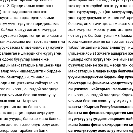
лет.
2. Юридикалык жак:
аны
жактарга
ө
тк
ө
рб
ө
й токтотууга алып
) же юридикалык жактын
уюштуруучулардын (катышуучула
кугун алган органдын чечими
уюштуруу документи менен ыйгары
ет
үү
ү
ч
ү
н т
ү
з
ү
лг
ө
н юридикалык
боюнча, анын ичинде ал максатын
 байланыштуу же аны т
ү
з
үү
д
ө
жак т
ү
з
ү
лг
ө
н м
өө
н
ө
т
ү
аяктагандыг
зууга жол берилгендигине карата
четтет
үү
г
ө
болбой турган мыйзамды
нан жараксыз деп табылгандыгына
юридикалык жакты каттоо сот тар
уруксатсыз (лицензиясыз) ж
ү
з
ө
г
ө
табылгандыгына байланыштуу;
иш
 салынган ишмердикти ж
ү
рг
ү
зг
ө
н,
(лицензиясыз) ж
ү
з
ө
г
ө
ашырган же
 одоно бузуулар менен же
ишмердикти ж
ү
рг
ү
зг
ө
н, же мыйза
авдык максаттарына
лицензияда
бузуулар менен же ишмердигин ю
алар
ү
ч
ү
н ишмердиктин бирден-
максаттарына
лицензияда белгиле
ган банктардын, финансы-
ү
ч
ү
н ишмердиктин бирден-бир урук
ердин лицензиясы кайтарылып
банктардын, финансы-кредиттик 
ө
г
ө
ашырган, ошондой эле ушул
лицензиясы кайтарылып алынган 
соттун чечими боюнча жоюлушу
ашырган, ошондой эле ушул Кодекс
ык жакты - Кыргыз
чечими боюнча жоюлушу м
ү
мк
ү
н.
ицензия алган банкты же
жакты - Кыргыз Республикасынын 
анк операцияларын ж
ү
рг
ү
з
үү
банкты же финансы-кредиттик ме
ган учурда, банктар жана башка
ж
ү
рг
ү
з
үү
укугундагы лицензия кай
белгиленген
ө
зг
ө
ч
ө
л
ү
кт
ө
рд
ү
эске
жана башка финансы-кредиттик 
онерлери тарабынан банк
ө
зг
ө
ч
ө
л
ү
кт
ө
рд
ү
эске алуу менен ж