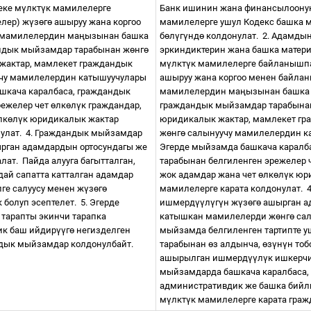
еке м
ү
лкт
ү
к мамилелерге
Банк ишинин жана финансылоону
лер) ж
ү
з
ө
г
ө
ашыруу жана коргоо
мамилелерге ушул Кодекс башка 
 мамилелердин ма
ң
ызынан башка
б
ө
л
ү
г
ү
нд
ө
колдонулат.
2. Адамдын
андык мыйзамдар тарабынан ж
ө
нг
ө
эркиндиктерин жана башка матери
 жактар, мамлекет граждандык
м
ү
лкт
ү
к мамилелерге байланышп
чу мамилелердин катышуучулары
ашыруу жана коргоо менен байла
шкача каралбаса, граждандык
мамилелердин ма
ң
ызынан башка 
режелер чет
ө
лк
ө
л
ү
к граждандар,
граждандык мыйзамдар тарабына
лк
ө
л
ү
к юридикалык жактар
юридикалык жактар, мамлекет г
улат.
4. Граждандык мыйзамдар
ж
ө
нг
ө
салынуучу мамилелердин ка
рган адамдардын ортосундагы же
Эгерде мыйзамда башкача каралб
лат.
Пайда алууга багытталган,
тарабынан белгиленген эрежелер 
ай сапатта катталган адамдар
жок адамдар жана чет
ө
лк
ө
л
ү
к юр
лге салуусу менен ж
ү
з
ө
г
ө
мамилелерге карата колдонулат.
 болуп эсептелет.
5. Эгерде
ишмерд
үү
л
ү
г
ү
н ж
ү
з
ө
г
ө
ашырган ад
 тарапты экинчи тарапка
катышкан мамилелерди ж
ө
нг
ө
сал
ик баш ийдир
үү
г
ө
негизделген
мыйзамда белгиленген тартипте у
ндык мыйзамдар колдонулбайт.
тарабынан
ө
з алдынча,
ө
з
ү
н
ү
н тоб
ашырылган ишмерд
үү
л
ү
к ишкерчи
мыйзамдарда башкача каралбаса, 
административдик же башка бийл
м
ү
лкт
ү
к мамилелерге карата гра