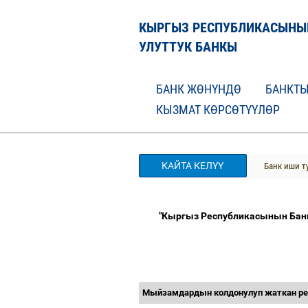
КЫРГЫЗ РЕСПУБЛИКАСЫНЫ
УЛУТТУК БАНКЫ
БАНК ЖӨНҮНДӨ
БАНКТЫ
КЫЗМАТ КӨРСӨТҮҮЛӨР
КАЙТА КЕЛҮҮ
Банк иши т
"Кыргыз Республикасынын Банк
Мыйзамдардын колдонулуп жаткан р