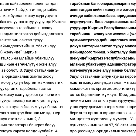
нзия кайтарылып алынгандан
тарабынан банк операцияларын ж
ү
ө
чечим 1 айдын ичинде кабыл
алынгандан кийин жоюу же
ө
зг
ө
рт
ты мажбурлап жоюу ж
ү
рг
ү
з
ү
л
ө
т.
ичинде кабыл алынбаса, юридика
бактылуу токтотуу учурунда Кыргыз
ж
ү
рг
ү
з
ү
л
ө
т.
Банк лицензиясын ка
шуучулар тарабынан - жоюу
учурунда Кыргыз Республикасыны
ан администратор дайындалганга
тарабынан - жоюу комиссиясы (жо
енттерин сактап туруу
администратор дайындалганга чеи
дайындоого тийиш. Убактылуу
документтерин сактап туруу макс
к) ж
ө
н
ү
нд
ө
" Кыргыз
дайындоого тийиш. Убактылуу баш
атьясына ылайык убактылуу
ж
ө
н
ү
нд
ө
" Кыргыз Республикасын
лышынын
ө
зг
ө
ч
ө
л
ү
г
ү
н эске алуу
ылайык убактылуу администрато
 ээ болот.
3. Ушул статьянын 2-
ө
зг
ө
ч
ө
л
ү
г
ү
н эске алуу менен белги
нча юридикалык жакты жоюу
Ушул статьянын 2-пунктунда к
ө
рс
ө
коюу укугун берген мамлекеттик
жакты жоюу ж
ө
н
ү
нд
ө
талап мыйза
уу органы тарабынан сотко
мамлекеттик орган же жергиликт
ү
ы жоюу ж
ө
н
ү
нд
ө
соттун чечими
сотко берилиши м
ү
мк
ү
н.
Юридика
шуучуларына) же аны уюштуруу
чечими менен анын уюштуруучула
ты жоюуга ыйгарым укук берилген
уюштуруу документтери менен юр
ү
з
ө
г
ө
ашыруу боюнча милдеттер
берилген органга юридикалык жа
шул статьясынын 2, 3-
милдеттер ж
ү
кт
ө
л
ү
ш
ү
м
ү
мк
ү
н.
Уш
нын талаптары банкрот болуу
пункттарынын жана 97, 98-статья
оюуга карата колдонулбайт.
4.
процессинде юридикалык жактард