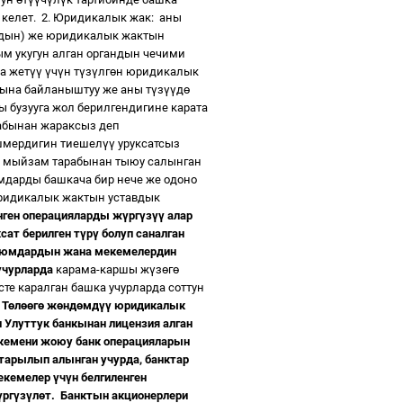
 келет.
2. Юридикалык жак:
аны
рдын) же юридикалык жактын
м укугун алган органдын чечими
а жет
үү
ү
ч
ү
н т
ү
з
ү
лг
ө
н юридикалык
ына байланыштуу же аны т
ү
з
үү
д
ө
 бузууга жол берилгендигине карата
абынан жараксыз деп
мердигин тиешел
үү
уруксатсыз
 мыйзам тарабынан тыюу салынган
мдарды башкача бир нече же одоно
ридикалык жактын уставдык
нген операцияларды ж
ү
рг
ү
з
үү
алар
сат берилген т
ү
р
ү
болуп саналган
уюмдардын жана мекемелердин
учурларда
карама-каршы ж
ү
з
ө
г
ө
те каралган башка учурларда соттун
Т
ө
л
өө
г
ө
ж
ө
нд
ө
мд
үү
юридикалык
Улуттук банкынан лицензия алган
кемени жоюу банк операцияларын
тарылып алынган учурда, банктар
мекемелер
ү
ч
ү
н белгиленген
ү
рг
ү
з
ү
л
ө
т.
Банктын акционерлери