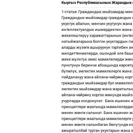
Кыргыз Республикасынын Жарандык 
1-статья. Граждандык мыйзамдар мен
Граждандык мыйзамдар граждандык 
укуктук абалын, менчик укугунун жана
интеллектуалдык ишмердиктин жана а
жекелештир
үү
каражаттарынын (инте
натыйжаларына болгон укуктардын па
аларды ж
ү
з
ө
г
ө
ашыруунун тартибин а
милдеттенмелерди, ошондой эле баш
жеке м
ү
лкт
ү
к эмес мамилелерди ж
ө
н
пунктунун биринчи абзацында к
ө
рс
ө
т
б
ү
л
ө
л
ү
к, эмгектик мамилелерге жан
пайдалануу жана айлана-ч
ө
йр
ө
н
ү
корг
граждандык мыйзамдар бул мамилеле
эмгектик мыйзамдар жана жаратылыш
айлана-ч
ө
йр
ө
н
ү
коргоо ж
ө
н
ү
нд
ө
мыйза
учурларда колдонулат.
Банк ишинин 
принциптери жаатында мамилелерд
менен ж
ө
нг
ө
салынат. Банк ишинин 
принциптери жаатында мамилелерге 
менен ж
ө
нг
ө
салынбаган б
ө
л
ү
г
ү
нд
ө
ко
ажыратылбай турган укуктарын жана 