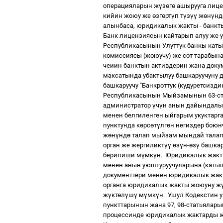
операцияларын ж
ү
з
ө
г
ө
ашырууга лице
кийин жоюу же
ө
зг
ө
рт
ү
п т
ү
з
үү
ж
ө
н
ү
нд
алынбаса, юридикалык жакты - банк
Банк лицензиясын кайтарып алуу же у
Республикасынын Улуттук банкы каты
комиссиясы (жоюучу) же сот тарабын
чеиин банктын активдерин жана докум
максатында убактылуу башкаруучуну 
башкаруучу "Банкроттук (кудуретсизди
Республикасынын Мыйзамынын 63-ст
администратор
ү
ч
ү
н анын дайында
менен белгиленген ыйгарым укуктарга
пунктунда к
ө
рс
ө
т
ү
лг
ө
н негиздер бою
ж
ө
н
ү
нд
ө
талап мыйзам мындай талап 
орган же жергиликт
үү
ө
з
ү
н-
ө
з
ү
башкар
берилиши м
ү
мк
ү
н.
Юридикалык жакт
менен анын уюштуруучуларына (каты
документтери менен юридикалык жак
органга юридикалык жакты жоюуну ж
ж
ү
кт
ө
л
ү
ш
ү
м
ү
мк
ү
н.
Ушул Кодекстин у
пункттарынын жана 97, 98-статьялары
процессинде юридикалык жактарды ж