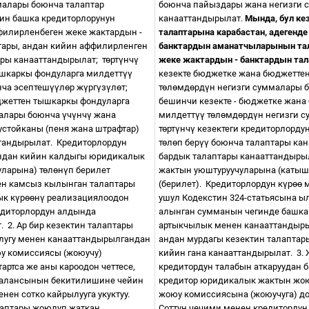
малары боюнча талаптар
боюнча пайыздары жана негизги 
тин башка кредиторлорунун
канааттандырылат.
Мында, бул ке
филирленбеген жеке жактардын -
талаптарына карабастан, адегенд
ары, андан кийин аффилирленген
банктардын аманатчыларынын тал
ары канааттандырылат;
т
ө
рт
ү
нч
ү
жеке жактардын - банктардын та
ышкаркы фондуларга милдетт
үү
кезекте бюджетке жана бюджетте
нча эсептеш
үү
л
ө
р ж
ү
рг
ү
з
ү
л
ө
т;
т
ө
л
ө
мд
ө
рд
ү
н негизги суммалары 
джеттен тышкаркы фондуларга
бешинчи кезекте - бюджетке жан
малары боюнча
ү
ч
ү
нч
ү
жана
милдетт
үү
т
ө
л
ө
мд
ө
рд
ү
н негизги 
устойканы (пеня жана штрафтар)
т
ө
рт
ү
нч
ү
кезектеги кредиторлордун
тандырылат.
Кредиторлордун
т
ө
л
ө
п бер
үү
боюнча талаптары ка
ндан кийин калдыгы юридикалык
бардык талаптары канааттандыр
ларына) т
ө
л
ө
н
ү
п берилет
жактын уюштуруучуларына (катыш
н камсыз кылынган талаптары
(берилет).
Кредиторлордун к
ү
р
өө
м
ык к
ү
р
өө
н
ү
реализациялоодон
ушул Кодекстин 324-статьясына ы
едиторлордун алдында
алынган сумманын чегинде башка
т.
2. Ар бир кезектин талаптары
артыкчылык менен канааттандыр
олугу менен канааттандырылгандан
андан мурдагы кезектин талаптар
юу комиссиясы (жоюучу)
кийин гана канааттандырылат.
3.
артса же аны кароодон четтесе,
кредитордун талабын аткаруудан б
балансынын бекитилишине чейин
кредитор юридикалык жактын жо
нен сотко кайрылууга укуктуу.
жоюу комиссиясына (жоюучуга) доо
лаптары жоюлуп жаткан
Соттун чечими менен кредитордун