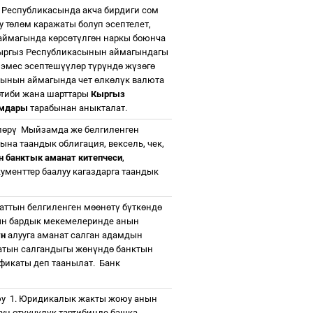
з Республикасында акча бирдиги сом
 т
ө
л
ө
м каражаты болуп эсептелет,
аймагында к
ө
рс
ө
т
ү
лг
ө
н наркы боюнча
ыргыз Республикасынын аймагындагы
 эмес эсептеш
үү
л
ө
р т
ү
р
ү
нд
ө
ж
ү
з
ө
г
ө
сынын аймагында чет
ө
лк
ө
л
ү
к валюта
артиби жана шарттары
Кыргыз
амдары
тарабынан аныкталат.
л
ө
р
ү
Мыйзамда же белгиленген
ына таандык облигация, вексель, чек,
н банктык аманат китепчеси
,
ументтер баалуу кагаздарга таандык
аттын белгиленген м
өө
н
ө
т
ү
б
ү
тк
ө
нд
ө
ын бардык мекемелеринде анын
ү
н
алууга аманат салган адамдын
атын салгандыгы ж
ө
н
ү
нд
ө
банктын
фикаты деп таанылат.
Банк
юу
1. Юридикалык жакты жоюу анын
тун
ө
т
үү
ч
ү
л
ү
к тартибинде башка