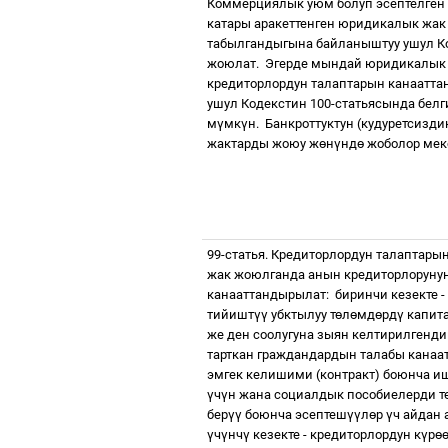
Коммерциялык уюм болуп эсептелген 
катары аракеттенген юридикалык жак 
табылгандыгына байланыштуу ушул К
жоюлат.
Эгерде мындай юридикалык
кредиторлордун талаптарын канаатт
ушул Кодекстин 100-статьясында белг
м
ү
мк
ү
н.
Банкроттуктун (кудуретсиз
жактарды жоюу ж
ө
н
ү
нд
ө
жоболор мек
99-статья. Кредиторлордун талаптары
жак жоюлганда анын кредиторлорунун
канааттандырылат:
биринчи кезекте 
тийишт
үү
убктылуу т
ө
л
ө
мд
ө
рд
ү
капит
же ден соолугуна зыян келтирилгенд
тарткан граждандардын талабы канаа
эмгек келишими (контракт) боюнча иш
ү
ч
ү
н жана социалдык пособиелерди т
бер
үү
боюнча эсептеш
үү
л
ө
р
ү
ч айдан
ү
ч
ү
нч
ү
кезекте - кредиторлордун к
ү
р
ө