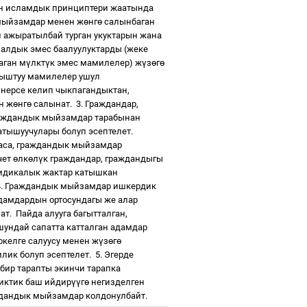
н исламдык принциптери жаатында
мыйзамдар менен ж
ө
нг
ө
салынбаган
 ажыратылбай турган укуктарын жана
алдык эмес баалуулуктарды (жеке
аган м
ү
лкт
ү
к эмес мамилелер) ж
ү
з
ө
г
ө
ныштуу мамилелер ушул
нерсе келип чыкпагандыктан,
н ж
ө
нг
ө
салынат.
3. Граждандар,
раждандык мыйзамдар тарабынан
тышуучулары болуп эсептелет.
аса, граждандык мыйзамдар
чет
ө
лк
ө
л
ү
к граждандар, граждандыгы
идикалык жактар катышкан
4. Граждандык мыйзамдар ишкердик
амдардын ортосундагы же алар
ат.
Пайда алууга багытталган,
шундай сапатта катталган адамдар
окелге салуусу менен ж
ү
з
ө
г
ө
лик болуп эсептелет.
5. Эгерде
бир тарапты экинчи тарапка
иктик баш ийдир
үү
г
ө
негизделген
ждандык мыйзамдар колдонулбайт.