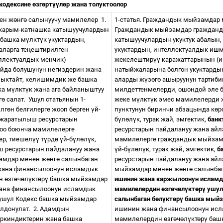
кодексине
ө
зг
ө
рт
үү
л
ө
р жана толуктоолор
ен ж
ө
нг
ө
салынуучу мамилелер
1.
1-статья. Граждандык мыйзамдар
карым-катнашка катышуучулардын
Граждандык мыйзамдар гражданд
 башка м
ү
лкт
ү
к укуктардын,
катышуучулардын укуктук абалын,
ларга те
ң
ештирилген
укуктардын, интеллектуалдык ишм
ллектуалдык менчик)
жекелештир
үү
каражаттарынын (и
йда болушунун негиздерин жана
натыйжаларына болгон укуктарды
ныктайт, келишимдик же башка
аларды ж
ү
з
ө
г
ө
ашыруунун тартиби
ка м
ү
лкт
ү
к жана ага байланыштуу
милдеттенмелерди, ошондой эле 
г
ө
салат.
Ушул статьянын 1-
жеке м
ү
лкт
ү
к эмес мамилелерди 
ү
лг
ө
н белгилерге жооп берген
ү
й-
пунктунун биринчи абзацында к
ө
р
а жаратылыш ресурстарын
б
ү
л
ө
л
ү
к, турак жай, эмгектик,
банк
оо боюнча мамилелерге
ресурстарын пайдалануу жана айл
р, тиешел
үү
т
ү
рд
ө
ү
й-б
ү
л
ө
л
ү
к,
мамилелерге граждандык мыйзам
 ресурстарын пайдалануу жана
ү
й-б
ү
л
ө
л
ү
к, турак жай, эмгектик,
б
мдар менен ж
ө
нг
ө
салынбаган
ресурстарын пайдалануу жана айл
жана финансылоонун исламдык
мыйзамдар менен ж
ө
нг
ө
салынбаг
ин
ө
зг
ө
ч
ө
л
ү
кт
ө
р
ү
башка мыйзамдар
ишинин жана каржылоонун исламд
жана финансылоонун исламдык
мамилелердин
ө
зг
ө
ч
ө
л
ү
кт
ө
р
ү
ушул 
ушул Кодекс башка мыйзамдар
салынбаган б
ө
л
ү
кт
ө
р
ү
башка мыйз
лдонулат.
2. Адамдын
ишинин жана финансылоонун исл
эркиндиктерин жана башка
мамилелердин
ө
зг
ө
ч
ө
л
ү
кт
ө
р
ү
башк