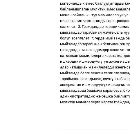
материалдык эмес баалуулуктарды (ж
байланышпаган м
ү
лкт
ү
к эмес мамиле
менен байланыштуу мамилелер ушул
нерсе келип чыкпагандыктан, гражд
салынат.
3. Граждандар, юридикалык
мыйзамдар тарабынан ж
ө
нг
ө
салынуу
болуп эсептелет.
Эгерде мыйзамда ба
мыйзамдар тарабынан белгиленген э
граждандыгы жок адамдар жана чет
ө
катышкан мамилелерге карата колдон
ишкердик ишмерд
үү
л
ү
г
ү
н ж
ү
з
ө
г
ө
ашы
алар катышкан мамилелерди ж
ө
нг
ө
са
мыйзамда белгиленген тартипте ушунд
тарабынан
ө
з алдынча,
ө
з
ү
н
ү
н тобоке
ашырылган ишмерд
үү
л
ү
к ишкерчилик
мыйзамдарда башкача каралбаса, бир
административдик же башка бийликт
м
ү
лкт
ү
к мамилелерге карата гражда