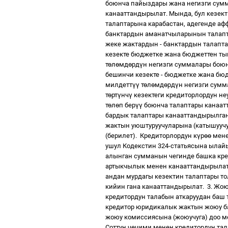
боюнча пайыздары жана негизги сум
канааттандырылат.
Мында, бул кезек
талаптарына карабастан, адегенде аф
банктардын аманатчыларынын талапт
жеке жактардын - банктардын талапт
кезекте бюджетке жана бюджеттен т
т
ө
л
ө
мд
ө
рд
ү
н негизги суммалары бою
бешинчи кезекте - бюджетке жана бю
милдетт
үү
т
ө
л
ө
мд
ө
рд
ү
н негизги сум
т
ө
рт
ү
нч
ү
кезектеги кредиторлордун не
т
ө
л
ө
п бер
үү
боюнча талаптары канаат
бардык талаптары канааттандырылга
жактын уюштуруучуларына (катышуучу
(берилет).
Кредиторлордун к
ү
р
өө
мене
ушул Кодекстин 324-статьясына ылай
алынган сумманын чегинде башка кр
артыкчылык менен канааттандырыла
андан мурдагы кезектин талаптары т
кийин гана канааттандырылат.
3. Жо
кредитордун талабын аткаруудан баш т
кредитор юридикалык жактын жоюу 
жоюу комиссиясына (жоюучуга) доо ме
Соттун чечими менен кредитордун та