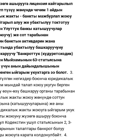
з
ө
г
ө
ашырууга лицензия кайтарылып
ү
п т
ү
з
үү
ж
ө
н
ү
нд
ө
чечим 1 айдын
лык жакты - банкты мажбурлап жоюу
йтарып алуу же убактылуу токтотуу
н Улуттук банкы катышуучулар
юучу) же сот тарабынан
ин банктын активдерин жана
атында убактылуу башкаруучуну
каруучу "Банкроттук (кудуретсиздик)
ын Мыйзамынын 63-статьясына
р
ү
ч
ү
н анын дайындалышынын
ленген ыйгарым укуктарга ээ болот.
3.
т
ү
лг
ө
н негиздер боюнча юридикалык
м мындай талап коюу укугун берген
ү
ө
з
ү
н-
ө
з
ү
башкаруу органы тарабынан
лык жакты жоюу ж
ө
н
ү
нд
ө
соттун
рына (катышуучуларына) же аны
идикалык жакты жоюуга ыйгарым укук
кты жоюуну ж
ү
з
ө
г
ө
ашыруу боюнча
ул Кодекстин ушул статьясынын 2, 3-
ларынын талаптары банкрот болуу
ы жоюуга карата колдонулбайт.
4.