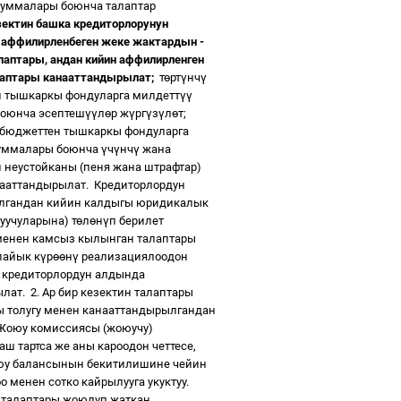
суммалары боюнча талаптар
зектин башка кредиторлорунун
е аффилирленбеген жеке жактардын -
аптары, андан кийин аффилирленген
лаптары канааттандырылат;
т
ө
рт
ү
нч
ү
н тышкаркы фондуларга милдетт
үү
боюнча эсептеш
үү
л
ө
р ж
ү
рг
ү
з
ү
л
ө
т;
а бюджеттен тышкаркы фондуларга
суммалары боюнча
ү
ч
ү
нч
ү
жана
 неустойканы (пеня жана штрафтар)
нааттандырылат.
Кредиторлордун
ылгандан кийин калдыгы юридикалык
уучуларына) т
ө
л
ө
н
ү
п берилет
енен камсыз кылынган талаптары
лайык к
ү
р
өө
н
ү
реализациялоодон
 кредиторлордун алдында
ылат.
2. Ар бир кезектин талаптары
ы толугу менен канааттандырылгандан
 Жоюу комиссиясы (жоюучу)
аш тартса же аны кароодон четтесе,
юу балансынын бекитилишине чейин
 менен сотко кайрылууга укуктуу.
 талаптары жоюлуп жаткан