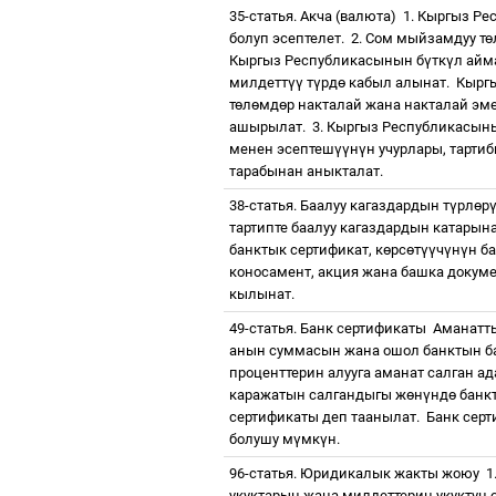
35-статья. Акча (валюта)
1. Кыргыз Ре
болуп эсептелет.
2. Сом мыйзамдуу т
ө
Кыргыз Республикасынын б
ү
тк
ү
л айм
милдетт
үү
т
ү
рд
ө
кабыл алынат.
Кырг
т
ө
л
ө
мд
ө
р накталай жана накталай эм
ашырылат.
3. Кыргыз Республикасын
менен эсептеш
үү
н
ү
н учурлары, тарт
тарабынан аныкталат.
38-статья. Баалуу кагаздардын т
ү
рл
ө
р
тартипте баалуу кагаздардын катарына
банктык сертификат,
к
ө
рс
ө
т
үү
ч
ү
н
ү
н б
коносамент, акция жана башка докуме
кылынат.
49-статья. Банк сертификаты
Аманатт
анын суммасын жана ошол банктын 
проценттерин алууга аманат салган ад
каражатын салгандыгы ж
ө
н
ү
нд
ө
банкт
сертификаты деп таанылат.
Банк сер
болушу м
ү
мк
ү
н
.
96-статья. Юридикалык жакты жоюу
1
укуктарын жана милдеттерин укуктун