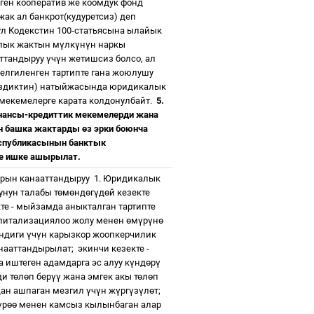
ген кооператив же коомдук фонд
ак ал банкрот(кудуретсиз) деп
л Кодекстин 100-статьясына ылайык
лык жактын м
ү
лк
ү
н
ү
н наркы
аттандыруу
ү
ч
ү
н жетишсиз болсо, ал
белгиленген тартипте гана жоюлушу
сиздиктин) натыйжасында юридикалык
мекемелерге карата колдонулбайт.
5.
нансы-кредиттик мекемелерди жана
ан башка жактарды
ө
з эрки боюнча
спубликасынын банктык
те ишке ашырылат.
тарын канааттандыруу
1. Юридикалык
нун талабы т
ө
м
ө
нд
ө
г
ү
д
ө
й кезекте
те - мыйзамда аныкталган тартипте
питализациялоо жолу менен
ө
м
ү
р
ү
н
ө
ендиги
ү
ч
ү
н карызкор жоопкерчилик
анааттандырылат;
экинчи кезекте -
 иштеген адамдарга эс алуу к
ү
нд
ө
р
ү
и т
ө
л
ө
п бер
үү
жана эмгек акы т
ө
л
ө
п
дан ашпаган мезгил
ү
ч
ү
н ж
ү
рг
ү
з
ү
л
ө
т;
ү
р
өө
менен камсыз кылынбаган алар