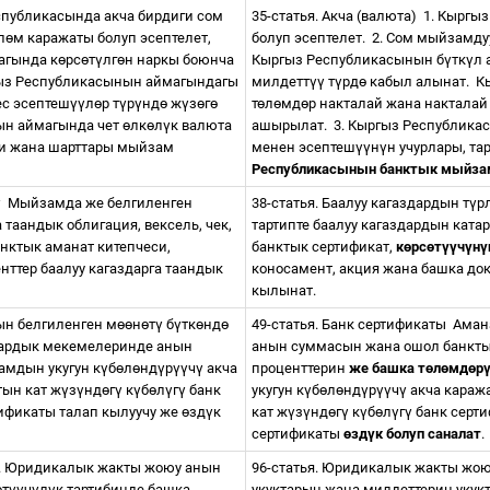
спубликасында акча бирдиги сом
35-статья. Акча (валюта)
1. Кыргы
л
ө
м каражаты болуп эсептелет,
болуп эсептелет.
2. Сом мыйзамдуу
агында к
ө
рс
ө
т
ү
лг
ө
н наркы боюнча
Кыргыз Республикасынын б
ү
тк
ү
л 
ыз Республикасынын аймагындагы
милдетт
үү
т
ү
рд
ө
кабыл алынат.
К
ес эсептеш
үү
л
ө
р т
ү
р
ү
нд
ө
ж
ү
з
ө
г
ө
т
ө
л
ө
мд
ө
р накталай жана накталай
ын аймагында чет
ө
лк
ө
л
ү
к валюта
ашырылат.
3. Кыргыз Республика
иби жана шарттары мыйзам
менен эсептеш
үү
н
ү
н учурлары, т
Республикасынын банктык мыйз
ү
Мыйзамда же белгиленген
38-статья. Баалуу кагаздардын т
ү
р
 таандык облигация, вексель, чек,
тартипте баалуу кагаздардын катар
анктык аманат китепчеси
,
банктык сертификат,
к
ө
рс
ө
т
үү
ч
ү
н
ү
нттер баалуу кагаздарга таандык
коносамент, акция жана башка док
кылынат.
ын белгиленген м
өө
н
ө
т
ү
б
ү
тк
ө
нд
ө
49-статья. Банк сертификаты
Аман
бардык мекемелеринде анын
анын суммасын жана ошол банкт
амдын укугун к
ү
б
ө
л
ө
нд
ү
р
үү
ч
ү
акча
проценттерин
же башка т
ө
л
ө
мд
ө
р
ын кат ж
ү
з
ү
нд
ө
г
ү
к
ү
б
ө
л
ү
г
ү
банк
укугун к
ү
б
ө
л
ө
нд
ү
р
үү
ч
ү
акча караж
тификаты
талап кылуучу же
ө
зд
ү
к
кат ж
ү
з
ү
нд
ө
г
ү
к
ү
б
ө
л
ү
г
ү
банк серти
сертификаты
ө
зд
ү
к болуп саналат
.
. Юридикалык жакты жоюу анын
96-статья. Юридикалык жакты жо
ө
т
үү
ч
ү
л
ү
к тартибинде башка
укуктарын жана милдеттерин укук