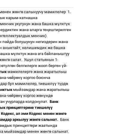
 менен ж
ө
нг
ө
салынуучу мамилелер
1.
ык карым-катнашка
 менчик укугунун жана башка м
ү
лкт
ү
к
ердиктин жана аларга те
ң
ештирилген
нтеллектуалдык менчик)
н пайда болушунун негиздерин жана
н аныктайт, келишимдик же башка
башка м
ү
лкт
ү
к жана ага байланыштуу
ж
ө
нг
ө
салат.
Ушул статьянын 1-
с
ө
т
ү
лг
ө
н белгилерге жооп берген
ү
й-
тык
мамилелерге жана жаратылыш
ана-ч
ө
йр
ө
н
ү
коргоо боюнча
дар бул мамилелер, тиешел
үү
т
ү
рд
ө
анктык
мыйзамдар жана жаратылыш
ана-ч
ө
йр
ө
н
ү
коргоо ж
ө
н
ү
нд
ө
ан учурларда колдонулат.
Банк
ык принциптерине тиешел
үү
Кодекс, ал эми Кодекс менен ж
ө
нг
ө
амдар аркылуу ж
ө
нг
ө
салынат.
Банк
амдык принциптери жаатында
а мыйзамдар менен ж
ө
нг
ө
салынат.