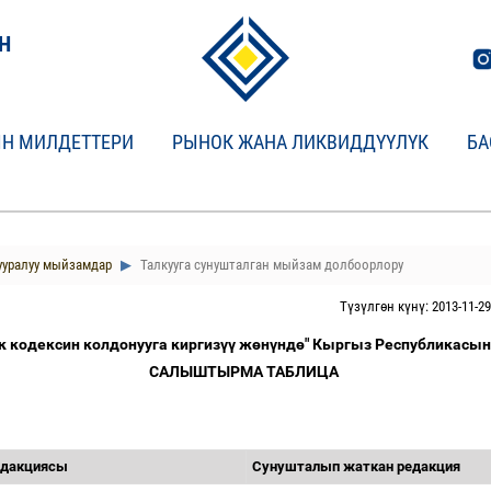
Н
Н МИЛДЕТТЕРИ
РЫНОК ЖАНА ЛИКВИДДҮҮЛҮК
БА
ууралуу мыйзамдар
Талкууга сунушталган мыйзам долбоорлору
Түзүлгөн күнү: 2013-11-29
 кодексин колдонууга киргиз
үү
ж
ө
н
ү
нд
ө
" Кыргыз Республикасы
САЛЫШТЫРМА ТАБЛИЦА
едакциясы
Сунушталып жаткан редакция