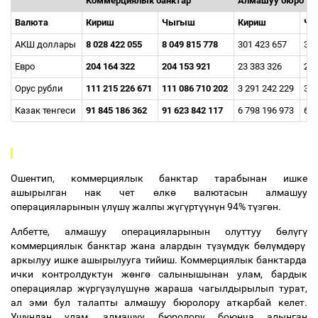
Коммерциялык банктар
Алмашуу бюро
Валюта
Кириш
Чыгыш
Кириш
Ч
АКШ доллары
8 028 422 055
8 049 815 778
301 423 657
301
Евро
204 164 322
204 153 921
23 383 326
23 
Орус рубли
111 215 226 671
111 086 710 202
3 291 242 229
3 2
Казак тенгеси
91 845 186 362
91 623 842 117
6 798 196 973
6 7
Ошентип, коммерциялык банктар тарабынан ишке
ашырылган нак чет
ө
лк
ө
валютасын алмашуу
операцияларынын
ү
л
ү
ш
ү
жалпы ж
ү
г
ү
рт
үү
н
ү
н 94% т
ү
зг
ө
н.
Албетте, алмашуу операцияларынын олуттуу б
ө
л
ү
г
ү
коммерциялык банктар жана алардын т
ү
з
ү
мд
ү
к б
ө
л
ү
мд
ө
р
ү
аркылуу ишке ашырылууга тийиш. Коммерциялык банктарда
ички контролдуктун ж
ө
нг
ө
салынышынан улам, бардык
операциялар ж
ү
рг
ү
з
ү
л
ү
ш
ү
н
ө
жараша чагылдырылып турат,
ал эми бул талапты алмашуу бюролору аткарбай келет.
Ушундан улам, алмашуу бюролору боюнча алынган