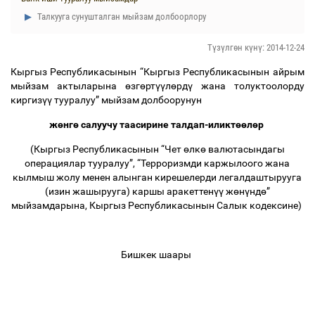
Талкууга сунушталган мыйзам долбоорлору
Түзүлгөн күнү: 2014-12-24
Кыргыз Республикасынын “Кыргыз Республикасынын айрым
мыйзам актыларына
ө
зг
ө
рт
үү
л
ө
рд
ү
жана толуктоолорду
киргиз
үү
тууралуу” мыйзам долбоорунун
ж
ө
нг
ө
салуучу таасирине талдап-иликт
өө
л
ө
р
(Кыргыз Республикасынын “Чет
ө
лк
ө
валютасындагы
операциялар тууралуу”, “Терроризмди каржылоого жана
кылмыш жолу менен алынган кирешелерди легалдаштырууга
(изин жашырууга) каршы аракеттен
үү
ж
ө
н
ү
нд
ө
”
мыйзамдарына, Кыргыз Республикасынын Салык кодексине)
Бишкек шаары