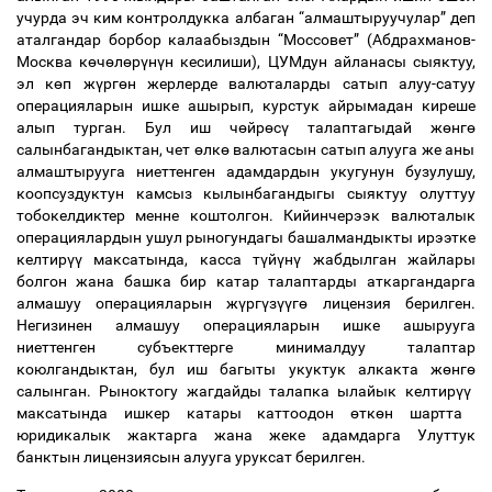
учурда эч ким контролдукка албаган “алмаштыруучулар” деп
аталгандар борбор калаабыздын “Моссовет” (Абдрахманов-
Москва к
ө
ч
ө
л
ө
р
ү
н
ү
н кесилиши), ЦУМдун айланасы сыяктуу,
эл к
ө
п ж
ү
рг
ө
н жерлерде валюталарды сатып алуу-сатуу
операцияларын ишке ашырып, курстук айрымадан киреше
алып турган. Бул иш ч
ө
йр
ө
с
ү
талаптагыдай ж
ө
нг
ө
салынбагандыктан, чет
ө
лк
ө
валютасын сатып алууга же аны
алмаштырууга ниеттенген адамдардын укугунун бузулушу,
коопсуздуктун камсыз кылынбагандыгы сыяктуу олуттуу
тобокелдиктер менне коштолгон. Кийинчерээк валюталык
операциялардын ушул рыногундагы башалмандыкты ирээтке
келтир
үү
максатында, касса т
ү
й
ү
н
ү
жабдылган жайлары
болгон жана башка бир катар талаптарды аткаргандарга
алмашуу операцияларын ж
ү
рг
ү
з
үү
г
ө
лицензия берилген.
Негизинен алмашуу операцияларын ишке ашырууга
ниеттенген субъекттерге минималдуу талаптар
коюлгандыктан, бул иш багыты укуктук алкакта ж
ө
нг
ө
салынган. Рыноктогу жагдайды талапка ылайык келтир
үү
максатында ишкер катары каттоодон
ө
тк
ө
н шартта
юридикалык жактарга жана жеке адамдарга Улуттук
банктын лицензиясын алууга уруксат берилген.