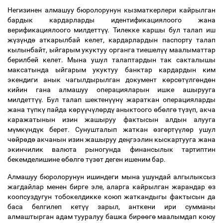
Негизинен алмашуу бюролорунун кызматкерлери кайрылган
бардык кардарларды идентификациялоого жана
верификациялоого милдетт
үү
. Тилекке каршы бул талап иш
ж
ү
з
ү
нд
ө
аткарылбай келет, кардарлардын паспорту талап
кылынбайт, ыйгарым укуктуу органга тиешел
үү
маалыматтар
берилбей келет. Мына ушул талаптардын так сакталышы
максатында ыйгарым укуктуу банктар кардардын ким
экендиги анык чагылдырылган документ к
ө
рс
ө
т
ү
лг
ө
нд
ө
н
кийин гана алмашуу операцияларын ишке ашырууга
милдетт
үү
. Бул талап шектен
үү
н
ү
жараткан операцияларды
жана т
ү
пк
ү
пайда к
ө
р
үү
ч
ү
л
ө
рд
ү
аныктоого
ө
б
ө
лг
ө
т
ү
з
ү
п, акча
каражатынын изин жашыруу фактысын алдын алууга
м
ү
мк
ү
нд
ү
к берет. Сунушталып жаткан
ө
зг
ө
рт
үү
л
ө
р ушул
ч
ө
йр
ө
д
ө
акчанын изин жашыруу де
ң
гээлин кыскартууга жана
экинчилик валюта рыногунда финансылык тартиптин
бекемделишине
ө
б
ө
лг
ө
т
ү
з
ө
т деген ишеним бар.
Алмашуу бюролорунун ишиндеги мына ушундай алгылыксыз
жагдайлар менен бирге эле, аларга кайрылган жарандар
ө
з
коопсуздугун тобокелдикке коюп жаткандыгы фактысын да
баса белгилеп кет
үү
зарыл, анткени ири сумманы
алмаштырган адам тууралуу башка бир
өө
г
ө
маалымдап коюу