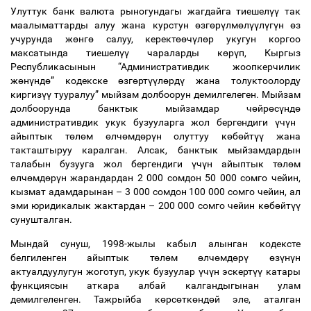
Улуттук банк валюта рыногундагы жагдайга тиешел
үү
так
маалыматтарды алуу жана курстун
ө
зг
ө
р
ү
лм
ө
л
үү
л
ү
г
ү
н
ө
з
учурунда ж
ө
нг
ө
салуу, керект
өө
ч
ү
л
ө
р укугун коргоо
максатында тиешел
үү
чараларды к
ө
р
ү
п, Кыргыз
Республикасынын “Административдик жоопкерчилик
ж
ө
н
ү
нд
ө
” кодекске
ө
зг
ө
рт
үү
л
ө
рд
ү
жана толуктоолорду
киргиз
үү
тууралуу” мыйзам долбоорун демилгелеген. Мыйзам
долбоорунда банктык мыйзамдар ч
ө
йр
ө
с
ү
нд
ө
административдик укук бузууларга жол бергендиги
ү
ч
ү
н
айыптык т
ө
л
ө
м
ө
лч
ө
мд
ө
р
ү
н олуттуу к
ө
б
ө
йт
үү
жана
такташтыруу каралган. Алсак, банктык мыйзамдардын
талабын бузууга жол бергендиги
ү
ч
ү
н айыптык т
ө
л
ө
м
ө
лч
ө
мд
ө
р
ү
н жарандардан 2 000 сомдон 50 000 сомго чейин,
кызмат адамдарынан
–
3 000 сомдон 100 000 сомго чейин, ал
эми юридикалык жактардан
–
200 000 сомго чейин к
ө
б
ө
йт
үү
сунушталган.
Мындай сунуш, 1998-жылы кабыл алынган кодексте
белгиленген айыптык т
ө
л
ө
м
ө
лч
ө
мд
ө
р
ү
ө
з
ү
н
ү
н
актуалдуулугун жоготуп, укук бузуулар
ү
ч
ү
н эскерт
үү
катары
функциясын аткара албай калгандыгынан улам
демилгеленген. Тажрыйба к
ө
рс
ө
тк
ө
нд
ө
й эле, аталган