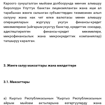
Кароого сунушталган мыйзам долбоорунда менчик алмашуу
бюролорун Улуттук банктан лицензияланган жана иши ал
тарабынан ж
ө
нг
ө
салынган субъекттердин тизмесинен алып
салууну жана нак чет
ө
лк
ө
валютасы менен алмашуу
операцияларын ж
ү
рг
ү
з
үү
укугун финансы-кредит
мекемелерине (ыйгарым укуктуу банктар, кредиттик союздар,
адистештирилген финансы-кредит мекемелери,
микрофинансылык жана микрокредиттик компаниялар)
тапшыруу каралган.
3. Ж
ө
нг
ө
салуу максаттары жана милдеттери
3.1. Максаттары
a) Кыргыз Республикасынын “Кыргыз Республикасынын
айрым мыйзам актыларына
ө
зг
ө
рт
үү
л
ө
рд
ү
жана