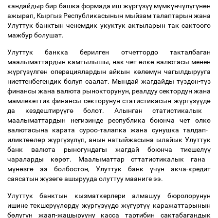
кандайдыр бир башка формада иш ж
ү
рг
ү
з
үү
м
ү
мк
ү
нч
ү
л
ү
г
ү
н
ө
н
ажырап, Кыргыз Республикасынын мыйзам талаптарын жана
Улуттук банктын ченемдик укуктук актыларын так сактоого
мажбур болушат.
Улуттук банкка берилген отчеттордо такталбаган
маалыматтардын камтылышы, нак чет
ө
лк
ө
валютасы менен
ж
ү
рг
ү
з
ү
лг
ө
н операциялардын айкын к
ө
л
ө
м
ү
н чагылдырууга
ниеттенбегендик болуп саалат. Мындай жагдайды т
ү
зд
ө
н-т
ү
з
финансы жана валюта рынокторунун, реалдуу сектордун жана
мамлекеттик финансы секторунун статистикасын ж
ү
рг
ү
з
үү
д
ө
да кездештир
үү
г
ө
болот. Алынган статистикалык
маалыматтардын негизинде республика боюнча чет
ө
лк
ө
валютасына карата суроо-талапка жана сунушка талдап-
иликт
өө
л
ө
р ж
ү
рг
ү
з
ү
л
ү
п, анын натыйжасына ылайык Улуттук
банк валюта рыногундагы жагдай боюнча тиешел
үү
чараларды к
ө
р
ө
т. Маалыматтар сттатистикалык гана
м
ү
н
ө
зг
ө
ээ болбостон, Улуттук банк
ү
ч
ү
н акча-кредит
саясатын ж
ү
з
ө
г
ө
ашырууда олуттуу мааниге ээ.
Улуттук банктын кызматкерлери алмашуу бюролорунун
ишине текшер
үү
л
ө
рд
ү
ж
ү
рг
ү
з
үү
д
ө
ж
ү
г
ү
рт
үү
каражаттарынын
б
ө
л
ү
г
ү
н жаап-жашырууну касса тартибин сактабагандык