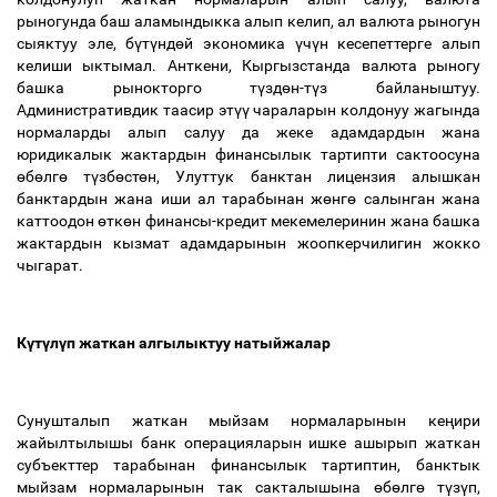
рыногунда баш аламындыкка алып келип, ал валюта рыногун
сыяктуу эле, б
ү
т
ү
нд
ө
й экономика
ү
ч
ү
н кесепеттерге алып
келиши ыктымал. Анткени, Кыргызстанда валюта рыногу
башка рынокторго т
ү
зд
ө
н-т
ү
з байланыштуу.
Административдик таасир эт
үү
чараларын колдонуу жагында
нормаларды алып салуу да жеке адамдардын жана
юридикалык жактардын финансылык тартипти сактоосуна
ө
б
ө
лг
ө
т
ү
зб
ө
ст
ө
н, Улуттук банктан лицензия алышкан
банктардын жана иши ал тарабынан ж
ө
нг
ө
салынган жана
каттоодон
ө
тк
ө
н финансы-кредит мекемелеринин жана башка
жактардын кызмат адамдарынын жоопкерчилигин жокко
чыгарат.
К
ү
т
ү
л
ү
п жаткан алгылыктуу натыйжалар
Сунушталып жаткан мыйзам нормаларынын ке
ң
ири
жайылтылышы банк операцияларын ишке ашырып жаткан
субъекттер тарабынан финансылык тартиптин, банктык
мыйзам нормаларынын так сакталышына
ө
б
ө
лг
ө
т
ү
з
ү
п,