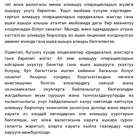
чет
ө
лк
ө
валютасы менен алмашуу операцияларын ж
ү
з
ө
г
ө
ашыруу укугу берилген. Ушул мыйзам к
ү
ч
ү
н
ө
киргенден
тартып алмашуу операцияларын юридикалык жактар гана
ишке ашыра алышы аталган мыйзамда дагы бир маанил
үү
кошумчадан болуп саналат. Мында, жеке адамдардын атына
катталган алмашуу бюролору
ө
з ишин лицензия колдонулган
м
өө
н
ө
т ичинде гана ишке ашыра алаары белгиленген.
Ошентип, б
ү
г
ү
нк
ү
к
ү
нд
ө
лицензиялар юридикалык жактарга
гана берилип жатат. Ал эми алмашуу операцияларын
ыйгарым укуктуу банктар гана ишке ашырууга укуктуу
болушу, бул багыттагы иштин кийинки баскычы болуп
саналат. Акыркы к
ү
нд
ө
р
ү
Кыргызстандын негизги
ө
н
ө
кт
ө
ш
ү
н
ө
н болгон
ө
лк
ө
л
ө
рд
ө
г
ү
саясый жана
экономикалык окуяларга байланыштуу белгисиздик
жагдайынын
ө
к
ү
м с
ү
р
ү
ш
ү
н жана тынчсызданууларды
ө
з
кызыкчылыгы
ү
ч
ү
н пайдаланыып калуу ниетинде к
ө
пч
ү
л
ү
к
алмашуу бюролору экинчилик рыногуна доллар жана еврого
карата эч кандай негиздерсиз эле алмашуу курстарын
белгилеши, чет
ө
лк
ө
валютасына карата ашкере суроо-
талапты жаратып, аларга карата кыйла таасирд
үү
чара
к
ө
р
үү
г
ө
мажбурлоодо.