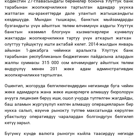
кодекстин 27-главасындагы беренелер боюнча Улуттук банк
тарабынан жоопкерчиликке тартылган адамдар укукка
жатпаган иш-аракеттерди дале улантып жатышкандыгы
кездеш
үү
д
ө
. Мындан тышкары, банктык мыйзамдарды
бузгандыгы
ү
ч
ү
н айыптык т
ө
л
ө
м
ө
лч
ө
м
ү
н
ү
н аздыгы Улуттук
банктын к
ө
з
ө
м
ө
л блогунун кызматкерлери к
ү
н
өө
л
үү
жактарды жоопкерчиликке тартуу
ү
ч
ү
н аткарып жаткан
олуттуу т
ү
йш
ү
кт
үү
ишти актабай келет. 2014-жылдын январь
айынан 1-декабрга чейинки аралыкта Улуттук банк
тарабынан республиканын бюджетинин пайдасына алардын
жалпы суммасы 315 000 сом
ө
лч
ө
м
ү
нд
ө
г
ү
айыптык т
ө
л
ө
м
ө
нд
ү
р
ү
л
үү
менен 201 жеке адам админстративдик
жоопкерчиликке тартылган.
Ошентип, жогоруда белгиленгендердин негизинде буга чейин
жеке адамдарга жана жеке ишкерлерге алмашуу бюролорун
ачууга лицензия бер
үү
иши, ошол учурда т
ү
пт
ө
лг
ө
н жагдайды,
баш аламын ж
ү
рг
ү
з
ү
л
ү
п келген алмашуу операцияларын бир
нукка салып,
ө
з
ү
нч
ө
рынокту т
ү
пт
өө
максатында к
ө
р
ү
лг
ө
н
убактылуу оперативд
үү
чаралардан болгондугун белгилеп
кет
үү
зарыл.
Б
ү
г
ү
нк
ү
к
ү
нд
ө
валюта рыногун кыйла таасирд
үү
негизде