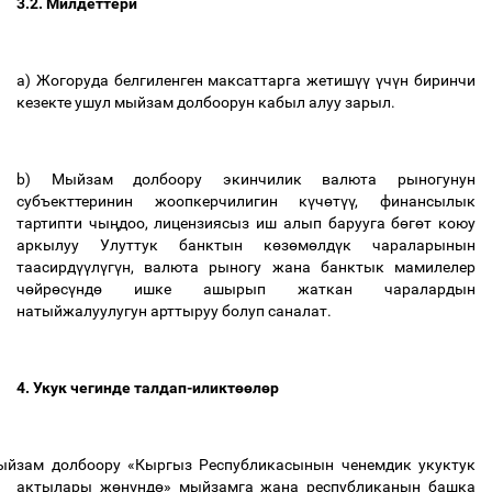
3.2. Милдеттери
a) Жогоруда белгиленген максаттарга жетиш
үү
ү
ч
ү
н биринчи
кезекте ушул мыйзам долбоорун кабыл алуу зарыл.
b) Мыйзам долбоору экинчилик валюта рыногунун
субъекттеринин жоопкерчилигин к
ү
ч
ө
т
үү
, финансылык
тартипти чы
ң
доо, лицензиясыз иш алып барууга б
ө
г
ө
т коюу
аркылуу Улуттук банктын к
ө
з
ө
м
ө
лд
ү
к чараларынын
таасирд
үү
л
ү
г
ү
н, валюта рыногу жана банктык мамилелер
ч
ө
йр
ө
с
ү
нд
ө
ишке ашырып жаткан чаралардын
натыйжалуулугун арттыруу болуп саналат.
4. Укук чегинде талдап-иликт
өө
л
ө
р
ыйзам долбоору «Кыргыз Республикасынын ченемдик укуктук
актылары ж
ө
н
ү
нд
ө
» мыйзамга жана республиканын башка