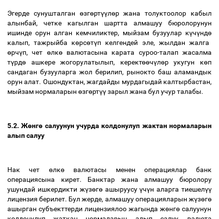
Эгерде сунушталган
ө
зг
ө
рт
үү
л
ө
р жана толуктоолор кабыл
алынбай, четке кагылган шартта алмашуу бюролорунун
ишинде орун алган кемчиликтер, мыйзам бузуулар к
ү
ч
ү
нд
ө
калып, тажрыйба к
ө
рс
ө
т
ү
п келгендей эле, жылдан жалга
ө
рч
ү
п, чет
ө
лк
ө
валютасына карата суроо-талап жасалма
т
ү
рд
ө
ашкере жогорулатылып, керект
өө
ч
ү
л
ө
р укугун к
ө
п
сандаган бузууларга жол берилип, рынокто баш аламандык
орун алат. Ошондуктан, жагдайды мурдагыдай калтырбастан,
мыйзам нормаларын
ө
зг
ө
рт
үү
зарыл жана бул учур талабы.
5.2. Ж
ө
нг
ө
салуунун учурда колдонулуп жактан нормаларын
алып салуу
Нак чет
ө
лк
ө
валютасы менен операциялар банк
операциясына кирет. Банктар жана алмашуу бюролору
ушундай ишкердикти ж
ү
з
ө
г
ө
ашыруусу
ү
ч
ү
н аларга тиешел
үү
лицензия берилет. Бул жерде, алмашуу операцияларын ж
ү
з
ө
г
ө
ашырган субъекттерди лицензиялоо жагында ж
ө
нг
ө
салуунун
колдонулуп жаткан нормаларын алып салуу, валюта