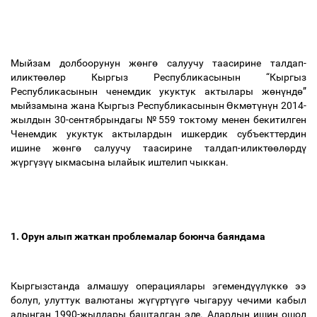
Мыйзам долбоорунун ж
ө
нг
ө
салуучу таасирине талдап-
иликт
өө
л
ө
р Кыргыз Республикасынын “Кыргыз
Республикасынын ченемдик укуктук актылары ж
ө
н
ү
нд
ө
”
мыйзамына жана Кыргыз Республикасынын
Ө
км
ө
т
ү
н
ү
н 2014-
жылдын 30-сентябрындагы №559 токтому менен бекитилген
Ченемдик укуктук актылардын ишкердик субъекттердин
ишине ж
ө
нг
ө
салуучу таасирине талдап-иликт
өө
л
ө
рд
ү
ж
ү
рг
ү
з
үү
ыкмасына ылайык иштелип чыккан.
1. Орун алып жаткан проблемалар боюнча баяндама
Кыргызстанда алмашуу операциялары эгеменд
үү
л
ү
кк
ө
ээ
болуп, улуттук валютаны ж
ү
г
ү
рт
үү
г
ө
чыгаруу чечими кабыл
алынган 1990-жылдары башталган эле. Алардын ишин ошол