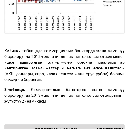
Кийинки таблицада коммерциялык банктарда жана алмашуу
бюролорунда 2013-жыл ичинде нак чет
ө
лк
ө
валютасы менен
ишке ашырылган ж
ү
г
ү
рт
үү
л
ө
р боюнча маалыматтар
келтирилген. Маалыматтар 4 негизги чет
ө
лк
ө
валютасы
(АКШ доллары, евро, казак тенгеси жана орус рубли) боюнча
ө
з-
ө
з
ү
нч
ө
берилген.
3-таблица.
Коммерциялык банктарда жана алмашуу
бюролорунда 2013-жыл ичинде нак чет
ө
лк
ө
валюталарынын
ж
ү
г
ү
рт
үү
динамикасы.