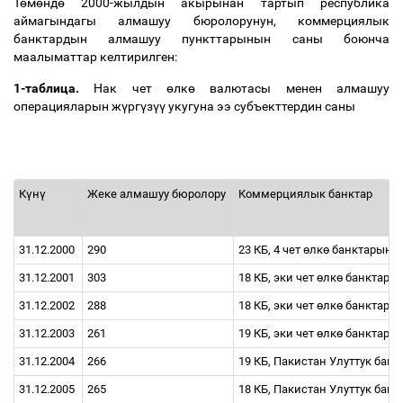
Т
ө
м
ө
нд
ө
2000-жылдын акырынан тартып республика
аймагындагы алмашуу бюролорунун, коммерциялык
банктардын алмашуу пункттарынын саны боюнча
маалыматтар келтирилген:
1-таблица.
Нак чет
ө
лк
ө
валютасы менен алмашуу
операцияларын ж
ү
рг
ү
з
үү
укугуна ээ субъекттердин саны
К
ү
н
ү
Жеке алмашуу бюролору
Коммерциялык банктар
31.12.2000
290
23 КБ, 4 чет
ө
лк
ө
банктарын
31.12.2001
303
18 КБ, эки чет
ө
лк
ө
банктары
31.12.2002
288
18 КБ, эки чет
ө
лк
ө
банктары
31.12.2003
261
19 КБ, эки чет
ө
лк
ө
банктары
31.12.2004
266
19 КБ, Пакистан Улуттук ба
31.12.2005
265
18 КБ, Пакистан Улуттук ба