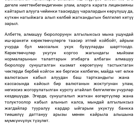
дегеле ниеттенбегендигинен улам, аларга карата лицензияны
кайтарып алууга чейинки таасирд
үү
чаралардын к
ө
р
ү
л
ү
ш
ү
да,
к
ү
тк
ө
н натыйжага алып келбей жаткандыгын белгилеп кет
үү
зарыл.
Албетте, алмашуу бюролорунун алгылыксыз мына ушундай
иш-аракети керект
өө
ч
ү
л
ө
рг
ө
таасир этпей койбойт, айрым
учурда бул массалык укук бузууларды шарттоодо.
Керект
өө
ч
ү
л
ө
р укугун коргоо жагындагы мыйзам
нормаларынын талаптарын этибарга албаган алмашуу
бюролору сунушталган кызмат к
ө
рс
ө
т
үү
н
ү
тастыктаган
чектерди бербей койгон же бергиси келбеген, майда чет
ө
лк
ө
валютасын кабыл алуудан баш тарткандыгы жана
кассасында кайсыл бир валютанын жоктугунан улам,
негизсиз жогорулатылган курсту атайлап белгилеген учурлар
кездеш
үү
д
ө
. Эгерде, сунушталып жаткан
ө
зг
ө
рт
үү
л
ө
р жана
толуктоолор кабыл алынып калса, мындай алгылыксыз
жагдайлар тууралуу кардар ыйгарым укуктуу банкка
тиешел
үү
даттануу арызы менен кайрыла алышына
м
ү
мк
ү
нч
ү
л
ү
к т
ү
з
ү
л
ө
т.