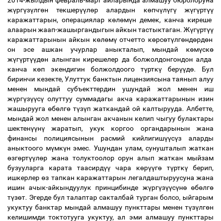
2014-жылдын февраль-март айларында алмашуу бюролоруна
ж
ү
рг
ү
з
ү
лг
ө
н текшер
үү
л
ө
р алардын к
ө
пч
ү
л
ү
г
ү
ж
ү
г
ү
рт
үү
каражаттарын, операциялар к
ө
л
ө
м
ү
н демек, канча киреше
алаарын жаап-жашыргандыгын айкын тастыктаган. Ж
ү
г
ү
рт
үү
каражаттарынын айкын к
ө
л
ө
м
ү
отчетто к
ө
рс
ө
т
ү
лг
ө
нд
ө
рд
ө
н
он эсе ашкан учурлар аныкталып, мындай к
ө
м
ү
ск
ө
ж
ү
г
ү
рт
үү
д
ө
н алынган кирешелер да болжолдонгондон алда
канча к
ө
п экендигин болжолдоого т
ү
ртк
ү
бер
үү
д
ө
. Бул
биринчи кезекте, Улуттук банктын лицензиясына таянып алуу
менен мындай субъекттердин ушундай жол менен иш
ж
ү
рг
ү
з
үү
с
ү
олуттуу суммадагы акча каражаттарынын изин
жашырууга
ө
б
ө
лг
ө
т
ү
з
ү
п жаткандай ой калтырууда. Албетте,
мындай жол менен алынган акчанын келип чыгуу булактары
шектен
үү
н
ү
жаратып, укук коргоо органдарынын жана
финансы полициясынын расмий кийлигиш
үү
с
ү
з аларды
аныктоого м
ү
мк
ү
н эмес. Ушундан улам, сунушталып жаткан
ө
зг
ө
рт
үү
л
ө
р жана толуктоолор орун алып жаткан мыйзам
бузууларга карата таасирд
үү
чара к
ө
р
үү
г
ө
т
ү
ртк
ү
берип,
ишкерлер
ө
з тапкан каражаттарын легалдаштыруусуна жана
ишин ачык-айкындуулук принцибинде ж
ү
рг
ү
з
үү
с
ү
н
ө
ө
б
ө
лг
ө
т
ү
з
ө
т. Эгерде бул талаптар сакталбай турган болсо, ыйгарым
укуктуу банктар мындай алмашуу пункттары менен т
ү
з
ү
лг
ө
н
келишимди токтотууга укуктуу, ал эми алмашуу пункттары