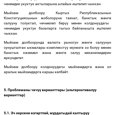
ченемдик укуктук актыларына ылайык иштелип чыккан.
Мыйзам долбоору Кыргыз Республикасынын
Конституциясынын жоболоруна таянат, банктык ж
ө
нг
ө
салууну толуктап, чечмелеп бер
үү
менен колдонуудагы
ченемдик укуктук базаларга тыгыз байланышта иштелип
чыккан.
Мыйзам долбоорунда валюта рыногун ж
ө
нг
ө
салуунун
сунушталган ыкмалары комплекст
үү
м
ү
н
ө
зг
ө
ээ болуу менен
банктык к
ө
з
ө
м
ө
л жана ж
ө
нг
ө
салуу механизмдерин
ө
рк
ү
нд
ө
т
ө
т.
Мыйзам долбоору колдонуудагы мыйзамдарга жана эл
аралык мыйзамдарга каршы келбейт.
5. Проблеманы чеч
үү
варианттары (альтернативалуу
варианттар)
5.1. Эч нерсени
ө
зг
ө
ртп
ө
й, мурдагыдай калтыруу