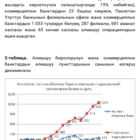
жылдагы к
ө
рс
ө
тк
ү
чк
ө
салыштырганда 15% к
ө
б
ө
йг
ө
н),
коммерциялык банктардын 23 башкы ке
ң
сеси, Пакистан
Улуттук банкынын филиалынын офиси жана коммерциялык
банктардын 1 033 т
ү
з
ү
мд
ү
к б
ө
л
ү
м
ү
, 287 филиалы, 681 аманат
кассасы жана 65 к
ө
чм
ө
кассасы алмашуу операцияларын
ишке ашырган.
2-таблица.
Алмашуу бюролорунун жана коммерциялык
банктардын алмашуу пункттарынын санынын
ө
зг
ө
р
үү
динамикасы