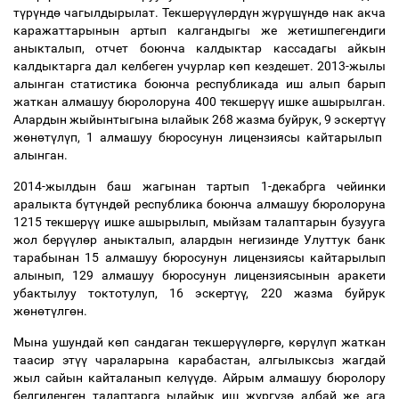
т
ү
р
ү
нд
ө
чагылдырылат. Текшер
үү
л
ө
рд
ү
н ж
ү
р
ү
ш
ү
нд
ө
нак акча
каражаттарынын артып калгандыгы же жетишпегендиги
аныкталып, отчет боюнча калдыктар кассадагы айкын
калдыктарга дал келбеген учурлар к
ө
п кездешет. 2013-жылы
алынган статистика боюнча республикада иш алып барып
жаткан алмашуу бюролоруна 400 текшер
үү
ишке ашырылган.
Алардын жыйынтыгына ылайык 268 жазма буйрук, 9 эскерт
үү
ж
ө
н
ө
т
ү
л
ү
п, 1 алмашуу бюросунун лицензиясы кайтарылып
алынган.
2014-жылдын баш жагынан тартып 1-декабрга чейинки
аралыкта б
ү
т
ү
нд
ө
й республика боюнча алмашуу бюролоруна
1215 текшер
үү
ишке ашырылып, мыйзам талаптарын бузууга
жол бер
үү
л
ө
р аныкталып, алардын негизинде Улуттук банк
тарабынан 15 алмашуу бюросунун лицензиясы кайтарылып
алынып, 129 алмашуу бюросунун лицензиясынын аракети
убактылуу токтотулуп, 16 эскерт
үү
, 220 жазма буйрук
ж
ө
н
ө
т
ү
лг
ө
н.
Мына ушундай к
ө
п сандаган текшер
үү
л
ө
рг
ө
, к
ө
р
ү
л
ү
п жаткан
таасир эт
үү
чараларына карабастан, алгылыксыз жагдай
жыл сайын кайталанып кел
үү
д
ө
. Айрым алмашуу бюролору
белгиленген талаптарга ылайык иш ж
ү
рг
ү
з
ө
албай же ага