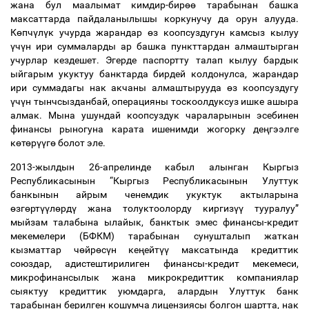
жана бул маалымат кимдир-бир
өө
тарабынан башка
максаттарда пайдаланылышы коркунучу да орун алууда.
К
ө
пч
ү
л
ү
к учурда жарандар
ө
з коопсуздугун камсыз кылуу
ү
ч
ү
н ири суммаларды ар башка пункттардан алмаштырган
учурлар кездешет. Эгерде паспортту талап кылуу бардык
ыйгарым укуктуу банктарда бирдей колдонулса, жарандар
ири суммадагы нак акчаны алмаштырууда
ө
з коопсуздугу
ү
ч
ү
н тынчсызданбай, операцияны тоскоолдуксуз ишке ашыра
алмак. Мына ушундай коопсуздук чараларынын эсебинен
финансы рыногуна карата ишенимди жогорку де
ң
гээлге
к
ө
т
ө
р
үү
г
ө
болот эле.
2013-жылдын 26-апрелинде кабыл алынган Кыргыз
Республикасынын “Кыргыз Республикасынын Улуттук
банкынын айрым ченемдик укуктук актыларына
ө
зг
ө
рт
үү
л
ө
рд
ү
жана толуктоолорду киргиз
үү
тууралуу”
мыйзам талабына ылайык, банктык эмес финансы-кредит
мекемелери (БФКМ) тарабынан сунушталып жаткан
кызматтар ч
ө
йр
ө
с
ү
н ке
ң
ейт
үү
максатында кредиттик
союздар, адистештирилиген финансы-кредит мекемеси,
микрофинансылык жана микрокредиттик компаниялар
сыяктуу кредиттик уюмдарга, алардын Улуттук банк
тарабынан берилген кошумча лицензиясы болгон шартта, нак