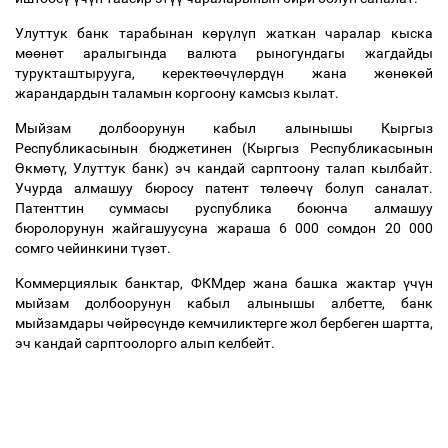
Улуттук банк тарабынан к
ө
р
ү
л
ү
п жаткан чаралар кыска
м
өө
н
ө
т аралыгында валюта рыногундагы жагдайды
турукташтырууга, керект
өө
ч
ү
л
ө
рд
ү
н жана ж
ө
н
ө
к
ө
й
жарандардын таламын коргоону камсыз кылат.
Мыйзам долбоорунун кабыл алынышы Кыргыз
Республикасынын бюджетинен (Кыргыз Республикасынын
Ө
км
ө
т
ү
, Улуттук банк) эч кандай сарптоону талап кылбайт.
Учурда алмашуу бюросу патент т
ө
л
өө
ч
ү
болуп саналат.
Патенттин суммасы руспублика боюнча алмашуу
бюролорунун жайгашуусуна жараша 6 000 сомдон 20 000
сомго чейинкини т
ү
з
ө
т.
Коммерциялык банктар, ФКМдер жана башка жактар
ү
ч
ү
н
мыйзам долбоорунун кабыл алынышы албетте, банк
мыйзамдары ч
ө
йр
ө
с
ү
нд
ө
кемчиликтерге жол бербеген шартта,
эч кандай сарптоолорго алып келбейт.