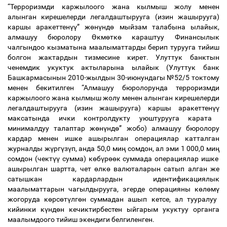
“Терроризмди каржылоого жана кылмыш жолу менен
алынган кирешелерди легалдаштырууга (изин жашырууга)
каршы аракеттен
үү
” ж
ө
н
ү
нд
ө
мыйзам талабына ылайык,
алмашуу бюролору
Ө
км
ө
тк
ө
караштуу Финансылык
чалгындоо кызматына маалыматтарды берип турууга тийиш
болгон жактардын тизмесине кирет. Улуттук банктын
ченемдик укуктук актыларына ылайык (Улуттук банк
Башкармасынын 2010-жылдын 30-июнундагы №52/5 токтому
менен бекитилген “Алмашуу бюролорунда терроризмди
каржылоого жана кылмыш жолу менен алынган кирешелерди
легалдаштырууга (изин жашырууга) каршы аракеттен
үү
максатында ички контролдукту уюштурууга карата
минималдуу талаптар ж
ө
н
ү
нд
ө
” жобо) алмашуу бюролору
кардар менен ишке ашырылган операциялар катталган
журналды ж
ү
рг
ү
з
ү
п, анда 50,0 ми
ң
сомдон, ал эми 1 000,0 ми
ң
сомдон (чект
үү
сумма) к
ө
б
ү
р
өө
к суммада операциялар ишке
ашырылган шартта, чет
ө
лк
ө
валюталарын сатып алган же
сатышкан кардарлардын идентификациялык
маалыматтарын чагылдырууга, эгерде операцияны к
ө
л
ө
м
ү
жогоруда к
ө
рс
ө
т
ү
лг
ө
н суммадан ашып кетсе, ал тууралуу
кийинки к
ү
нд
ө
н кечиктирбестен ыйгарым укуктуу органга
маалымдоого тийиш экендиги белгиленген.