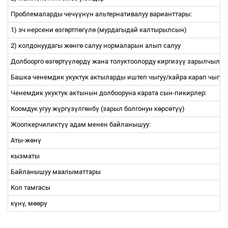
Проблемаларды чеч
үү
н
ү
н альтернативалуу варианттары:
1) эч нерсени
ө
зг
ө
ртп
ө
г
ү
л
ө
(мурдагыдай калтырылсын)
2) колдонуудагы ж
ө
нг
ө
салуу нормаларын алып салуу
Долбоорго
ө
зг
ө
рт
үү
л
ө
рд
ү
жана толуктоолорду киргиз
үү
зарылчылыгы
Башка ченемдик укуктук актыларды иштеп чыгуу/кайра карап чыгуу (
Ченемдик укуктук актынын долбооруна карата сын-пикирлер:
Коомдук угуу ж
ү
рг
ү
з
ү
лг
ө
нб
ү
(зарыл болгонун к
ө
рс
ө
т
үү
)
Жоопкерчиликт
үү
адам менен байланышуу:
Аты-ж
ө
н
ү
кызматы
Байланышуу маалыматтары
Кол тамгасы
к
ү
н
ү
, м
өө
р
ү