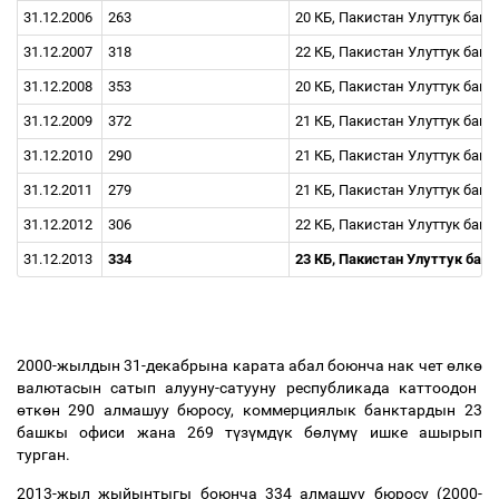
31.12.2006
263
20 КБ, Пакистан Улуттук ба
31.12.2007
318
22 КБ, Пакистан Улуттук ба
31.12.2008
353
20 КБ, Пакистан Улуттук ба
31.12.2009
372
21 КБ, Пакистан Улуттук ба
31.12.2010
290
21 КБ, Пакистан Улуттук ба
31.12.2011
279
21 КБ, Пакистан Улуттук ба
31.12.2012
306
22 КБ, Пакистан Улуттук ба
31.12.2013
334
23 КБ, Пакистан Улуттук ба
2000-жылдын 31-декабрына карата абал боюнча нак чет
ө
лк
ө
валютасын сатып алууну-сатууну республикада каттоодон
ө
тк
ө
н 290 алмашуу бюросу, коммерциялык банктардын 23
башкы офиси жана 269 т
ү
з
ү
мд
ү
к б
ө
л
ү
м
ү
ишке ашырып
турган.
2013-жыл жыйынтыгы боюнча 334 алмашуу бюросу (2000-