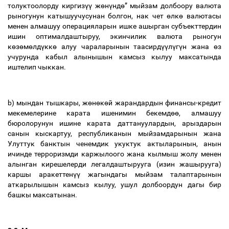
толуктоолорду киргиз
үү
ж
ө
н
ү
нд
ө
” мыйзам долбоору валюта
рыногунун катышуучусунан болгон, нак чет
ө
лк
ө
валютасы
менен алмашуу операцияларын ишке ашырган субъекттердин
ишин оптималдаштыруу, экинчилик валюта рыногун
к
ө
з
ө
м
ө
лд
ү
кк
ө
алуу чараларынын таасирд
үү
л
ү
г
ү
н жана
ө
з
учурунда кабыл алынышын камсыз кылуу максатында
иштелип чыккан.
b) мындан тышкары, ж
ө
н
ө
к
ө
й жарандардын финансы-кредит
мекемелерине карата ишенимин бекемд
өө
, алмашуу
бюролорунун ишине карата даттануулардын, арыздарын
санын кыскартуу, республиканын мыйзамдарынын жана
Улуттук банктын ченемдик укуктук актыларынын, анын
ичинде терроризмди каржылоого жана кылмыш жолу менен
алынган кирешелерди легалдаштырууга (изин жашырууга)
каршы аракеттен
үү
жагындагы мыйзам талаптарынын
аткарылышын камсыз кылуу, ушул долбоордун дагы бир
башкы максатынан.