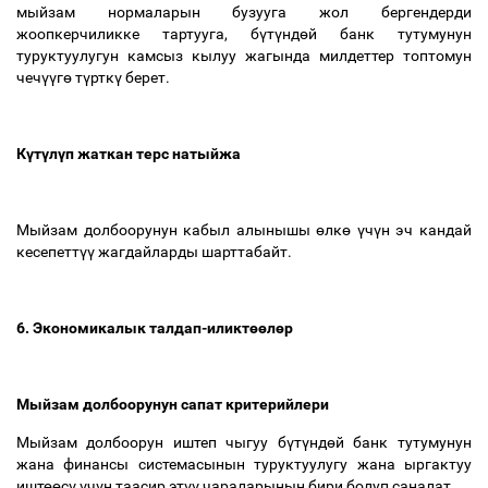
мыйзам нормаларын бузууга жол бергендерди
жоопкерчиликке тартууга, б
ү
т
ү
нд
ө
й банк тутумунун
туруктуулугун камсыз кылуу жагында милдеттер топтомун
чеч
үү
г
ө
т
ү
ртк
ү
берет.
К
ү
т
ү
л
ү
п жаткан терс натыйжа
Мыйзам долбоорунун кабыл алынышы
ө
лк
ө
ү
ч
ү
н эч кандай
кесепетт
үү
жагдайларды шарттабайт.
6. Экономикалык талдап-иликт
өө
л
ө
р
Мыйзам долбоорунун сапат критерийлери
Мыйзам долбоорун иштеп чыгуу б
ү
т
ү
нд
ө
й банк тутумунун
жана финансы системасынын туруктуулугу жана ыргактуу
ишт
өө
с
ү
ү
ч
ү
н таасир эт
үү
чараларынын бири болуп саналат.