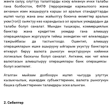
ж
ө
нг
ө
салуу, олуттуу талаптарды коюу
ө
лк
ө
н
ү
н ички талабы
гана болбостон, ФАТФ (терроризмди каржылоого жана
акчанын изин жашырууга каршы эл аралык стандарттарды
иштеп чыгуу жана аны жайылтуу боюнча
ө
км
ө
тт
ө
р аралык
уюм (топ)) сыяктуу к
ө
з карандысыз эл аралык уюмдардын да
талабы болуп саналат. Мындан тышкары, коммерциялык
банктар жана кредиттик уюмдар гана алмашуу
операцияларын ж
ү
рг
ү
з
үү
г
ө
тийиш экендигин чет
ө
лк
ө
л
ө
рд
ү
н
тажрыйбасы да тастыктоодо. Ошентип, алмашуу
операцияларын ишке ашырууну ыйгарым укуктуу банктарга
ө
тк
ө
р
ү
п бер
үү
валюта рыногун
ө
н
ү
кт
ү
р
үү
н
ү
н кийинки
логикалык баскычы болуп саналат. Анткени, нак чет
ө
лк
ө
валютасын алмаштыруу операциялары банк операциясы
болуп эсептелет.
Аталган мыйзам долбоорун иштеп чыгууда улуттук
кызыкчылык, ишкердик субъекттеринин, валюта рыногунун
башка субъекттеринин таламдары эске алынган.
2. Себептер