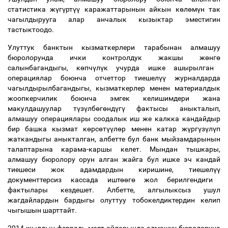
статистика ж
ү
г
ү
рт
үү
каражаттарынын айкын к
ө
л
ө
м
ү
н так
чагылдырууга алар анчалык кызыктар эместигин
тастыктоодо.
Улуттук банктын кызматкерлери тарабынан алмашуу
бюролорунда ички контролдук жакшы ж
ө
нг
ө
салынбагандыгы, к
ө
пч
ү
л
ү
к учурда ишке ашырылган
операциялар боюнча отчеттор тиешел
үү
журналдарда
чагылдырылбагандыгы, кызматкерлер менен материалдык
жоопкерчилик боюнча эмгек келишимдери жана
макулдашуулар т
ү
з
ү
лб
ө
г
ө
нд
ү
г
ү
фактысы аныкталып,
алмашуу операциялары соодалык иш же калкка кандайдыр
бир башка кызмат к
ө
рс
ө
т
үү
л
ө
р менен катар ж
ү
рг
ү
з
ү
л
ү
п
жаткандыгы аныкталган, албетте бул банк мыйзамдарынын
талаптарына карама-каршы келет. Мындан тышкары,
алмашуу бюролору орун алган жайга бул ишке эч кандай
тиешеси жок адамдардын киришине, тиешел
үү
документтерсиз кассада ишт
өө
г
ө
жол берилгендиги
фактылары кездешет. Албетте, алгылыксыз ушул
жагдайлардын бардыгы олуттуу тобокелдиктердин келип
чыгышын шарттайт.