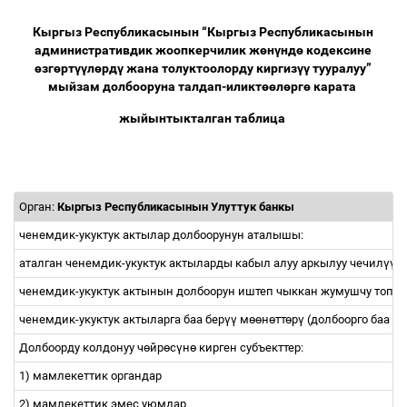
Кыргыз Республикасынын “Кыргыз Республикасынын
административдик жоопкерчилик ж
ө
н
ү
нд
ө
кодексине
ө
зг
ө
рт
үү
л
ө
рд
ү
жана толуктоолорду киргиз
үү
тууралуу”
мыйзам долбооруна талдап-иликт
өө
л
ө
рг
ө
карата
жыйынтыкталган таблица
Орган:
Кыргыз Республикасынын Улуттук банкы
ченемдик-укуктук актылар долбоорунун аталышы:
аталган ченемдик-укуктук актыларды кабыл алуу аркылуу чечил
үү
ч
ченемдик-укуктук актынын долбоорун иштеп чыккан жумушчу топ (
ченемдик-укуктук актыларга баа бер
үү
м
өө
н
ө
тт
ө
р
ү
(долбоорго баа бе
Долбоорду колдонуу ч
ө
йр
ө
с
ү
н
ө
кирген субъекттер:
1) мамлекеттик органдар
2) мамлекеттик эмес уюмдар