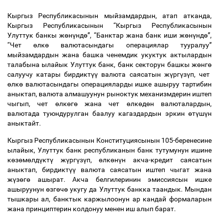
Кыргыз Республикасынын мыйзамдардын, атап атканда,
Кыргыз Республикасынын “Кыргыз Республикасынын
Улуттук банкы ж
ө
н
ү
нд
ө
”, “Банктар жана банк иши ж
ө
н
ү
нд
ө
”,
“Чет
ө
лк
ө
валютасындагы операциялар тууралуу”
мыйзамдардын жана башка ченемдик укуктук актылардын
талабына ылайык Улуттук банк, банк секторун башкы ж
ө
нг
ө
салуучу катары бирдикт
үү
валюта саясатын ж
ү
рг
ү
з
ү
п, чет
ө
лк
ө
валютасындагы операцияларды ишке ашыруу тартибин
аныктап, валюта алмашуунун рыноктук механизмдерин иштеп
чыгып, чет
ө
лк
ө
г
ө
жана чет
ө
лк
ө
д
ө
н валюталардын,
валютада туюндурулган баалуу кагаздардын эркин
ө
т
ү
ш
ү
н
аныктайт.
Кыргыз Республикасынын Конституциясынын 105-беренесине
ылайык, Улуттук банк республиканын банк тутумунун ишине
к
ө
з
ө
м
ө
лд
ү
кт
ү
ж
ү
рг
ү
з
ү
п,
ө
лк
ө
н
ү
н акча-кредит саясатын
аныктап, бирдикт
үү
валюта саясатын иштеп чыгат жана
ж
ү
з
ө
г
ө
ашырат. Акча белгилеринин эмиссиясын ишке
ашыруунун
ө
зг
ө
ч
ө
укугу да Улуттук банкка таандык. Мындан
тышкары ал, банктык каржылоонун ар кандай формаларын
жана принциптерин колдонуу менен иш алып барат.