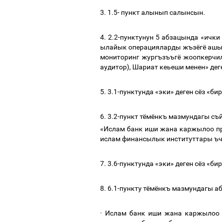
3. 1.5-
пункт
алынып
салынсын
.
4. 2.2-
пунктунун
5
абзацында
«
ички
ылайык
операцияларды
жъзёгё
ашы
мониторинг
жургъзъъгё
жоопкерчи
аудитор
),
Шариат
кеьеши
менен
»
дег
5. 3.1-
пунктунда
«
эки
»
деген
сёз
«
бир
6. 3.2-
пункт
тёмёнкъ
мазмундагы
съ
«
Ислам
банк
иши
жана
каржылоо
п
ислам
финансылык
институттары
ъ
7. 3.6-
пунктунда
«
эки
»
деген
сёз
«
бир
8. 6.1-
пункту
тёмёнкъ
мазмундагы
а
·
Ислам
банк
иши
жана
каржылоо