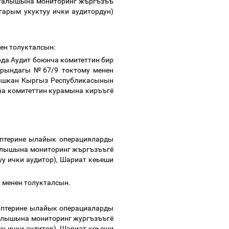
талышына
мониторинг
жъргъзъъ
гарым
укуктуу
ички
аудитордун
)
ен
толукталсын
:
рда
Аудит
боюнча
комитеттин
бир
брындагы №67/9 токтому
менен
шкан
Кыргыз
Республикасынын
ча
комитеттин
курамына
киръъгё
птерине
ылайык
операцияларды
алышына
мониторинг
жъргъзъъгё
уу
ички
аудитор
),
Шариат
кеьеши
з
менен
толукталсын
.
птерине
ылайык
операциаларды
алышына
мониторинг
жургъзъъгё
уу
ички
аудитор
),
Шариат
кеьеши