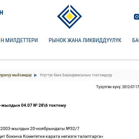
Н
Н МИЛДЕТТЕРИ
РЫНОК ЖАНА ЛИКВИДДҮҮЛҮК
БА
ууралуу мыйзамдар
Улуттук банк Башкармасынын токтомдору
Түзүлгөн күнү: 2012-07-17
-
жылдын
04
.07 №
28\6
токтому
2003
-жылдын
20-
ноябрындагы №
32/7
ит боюнча Комитетке карата негизги талаптарга
»