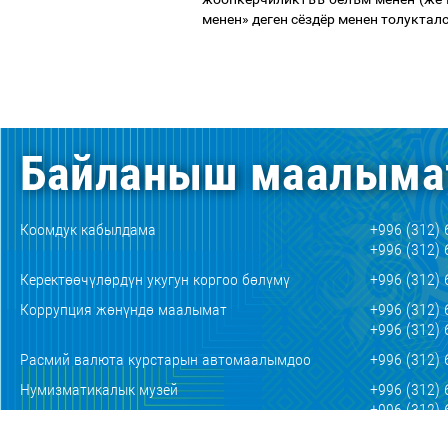
менен
»
деген
сёздёр
менен
толуктал
Байланыш маалыма
Коомдук кабылдама
+996 (312) 
+996 (312) 
Керектөөчүлөрдүн укугун коргоо бөлүмү
+996 (312) 
Коррупция жөнүндө маалымат
+996 (312) 
+996 (312) 
Расмий валюта курстарын автомаалымдоо
+996 (312) 
Нумизматикалык музей
+996 (312) 
+996 (312) 
E-mail
mail@nbkr.