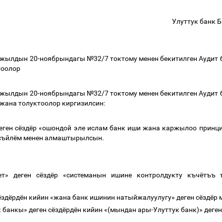
Улуттук банк
жылдын 20-ноябрындагы №32/7 токтому менен бекитилген Аудит б
тоолор
жылдын 20-ноябрындагы №32/7 токтому менен бекитилген Аудит б
 жана толуктоолор киргизилсин:
еген сёздёр
«
ошондой эле ислам банк иши жана каржылоо принц
 съйлём менен алмаштырылсын.
ет» деген сёздёр
«
системанын ишине контролдукту къчётъъ ъ
ёздёрдён кийин «жана банк ишинин натыйжалуулугу» деген сёздёр
к
банкы
»
деген
сёздёрдён
кийин
«(
мындан
ары
-
Улуттук
банк
)»
деген