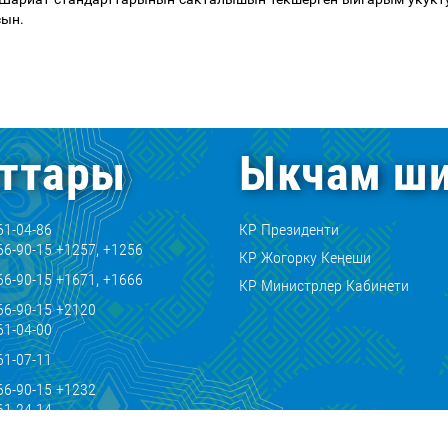
сын
.
ттары
Ыкчам ши
61-04-86
КР Президенти
66-90-15 +1257, +1256
КР Жогорку Кеңеши
66-90-15 +1671, +1666
КР Министрлер Кабинети
66-90-15 +2120
61-04-00
61-07-11
66-90-15 +1232
61-24-14
kg