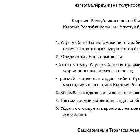
ёзгёртъълёрдъ жана толуктоо
Кыргыз
Республикасынын
«
Кы
Кыргыз
Республикасынын
Улуттук
б
1.
Улуттук банк Башкармасынын тара
негизги талаптарга
»
сунушталган ёз
2.
Юридикалык Башкармалыгы
:
-
бул токтомду
Улуттук банктын расм
жарыяланышын камсыз кылсын
;
-
расмий жарыялангандан кийин бул
чагылдырылышы ъчън Кыргыз Респу
3.
Кёзёмёл методологиясы жана лиценз
4.
Токтом расмий жарыялангандан он бе
5.
Ушул
токтомдун
аткарылышына
кон
жъктёлсън
.
Башкарманын Тёрагасы Асан