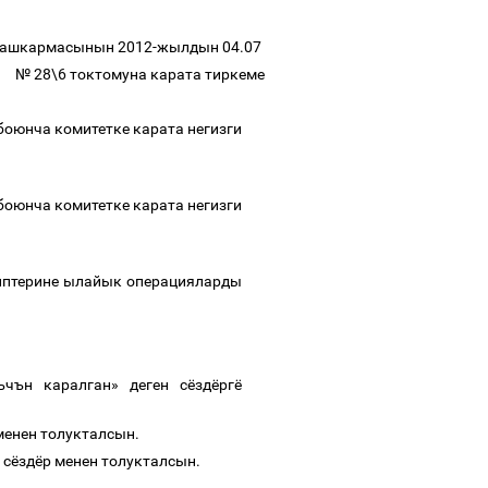
 Башкармасынын 2012-жылдын
04.07
№
28\6
токтомуна карата тиркеме
оюнча комитетке карата негизги
оюнча комитетке карата негизги
иптерине ылайык операцияларды
чън каралган» деген сёздёргё
 менен толукталсын
.
сёздёр
менен
толукталсын
.