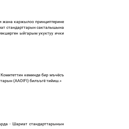
и
жана
каржылоо
принциптерине
иат
стандарттарын
сакталышына
текшерген
ыйгарым
укуктуу
ички
Комитеттин
кеминде
бир
мъчёсъ
ттарын
(AAOIFI)
билъъгё
тийиш
.»
арда
-
Шариат
стандарттарынын