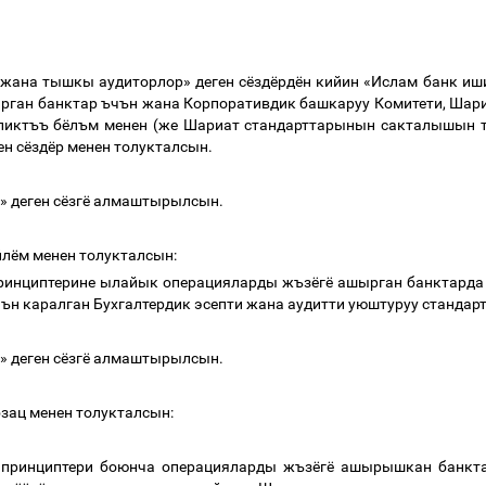
жана
тышкы
аудиторлор
»
деген
сёздёрдён
кийин
«
Ислам
банк
иш
рган
банктар
ъчън
жана
Корпоративдик
башкаруу
Комитети
,
Шар
ликтъъ
бёлъм
менен
(
же
Шариат
стандарттарынын
сакталышын
ен
сёздёр
менен
толукталсын
.
»
деген
сёзгё
алмаштырылсын
.
йлём
менен
толукталсын
:
ринциптерине
ылайык
операцияларды
жъзёгё
ашырган
банктарда
чън
каралган
Бухгалтердик
эсепти
жана
аудитти
уюштуруу
стандар
»
деген
сёзгё
алмаштырылсын
.
бзац
менен
толукталсын
:
принциптери
боюнча
операцияларды
жъзёгё
ашырышкан
банкт