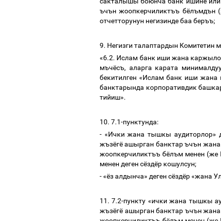
сакталышы
боюнча
банк
ишине
или
ъчън
жоопкерчиликтъъ
бёлъмдън
(
отчетторунун
негизинде
баа
беръъ
;
9.
Негизги
талаптардын
Комитетин
м
«6.2.
Ислам
банк
иши
жана
каржыло
мъчёсъ
,
аларга
карата
минималду
бекитилген
«
Ислам
банк
иши
жана
банктарында
корпоративдик
башка
тийиш
».
10. 7.1-
пунктунда
:
- «
Ички
жана
тышкы
аудиторлор
»
жъзёгё
ашырган
банктар
ъчън
жана
жоопкерчиликтъъ
бёлъм
менен
(
же
менен
деген
сёздёр
кошулсун
;
- «
ёз
алдынча
»
деген
сёздёр
«
жана
У
11. 7.2-
пункту
«
ички
жана
тышкы
а
жъзёгё
ашырган
банктар
ъчън
жана
жоопкерчиликтъъ
бёлъм
менен
(
же