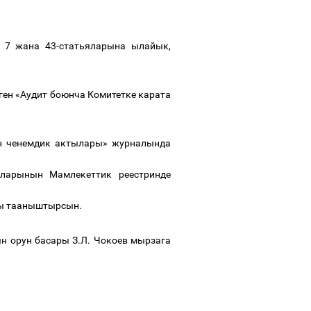
7
жана
43-
статьяларына ылайык
,
ген
«
Аудит боюнча Комитетке карата
н ченемдик актылары» журналында
ларынын Мамлекеттик реестринде
ы
тааныштырсын
.
ын
орун
басары
З.Л. Чокоев мырзага