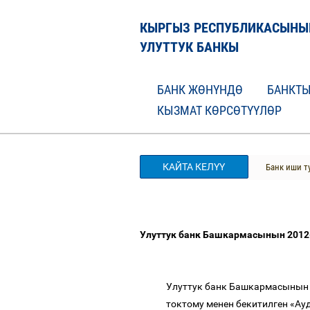
КЫРГЫЗ РЕСПУБЛИКАСЫНЫ
УЛУТТУК БАНКЫ
БАНК ЖӨНҮНДӨ
БАНКТЫ
КЫЗМАТ КӨРСӨТҮҮЛӨР
КАЙТА КЕЛҮҮ
Банк иши т
Улуттук
банк
Башкармасынын
2012
Улуттук банк Башкармасынын
токтому менен бекитилген
«
Ауд