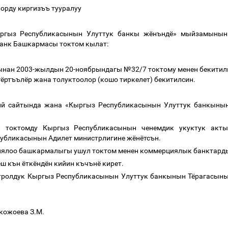
лорду киргизъъ тууралуу
ргыз
Республикасынын
Улуттук
банкы
жёнъндё»
мыйзамынын
анк
Башкармасы
токтом
кылат
:
бынан
2003
-жылдын
20-
ноябрындагы №
32/7
токтому менен бекитил
гёртъълёр жана толуктоолор (кошо
тиркелет
)
бекитилсин.
ий сайтында жана «Кыргыз Республикасынын Улуттук банкыны
 токтомду Кыргыз Республикасынын ченемдик укуктук акты
бликасынын Адилет министрлигине жёнётсън
.
иялоо башкармалыгы ушул токтом менен коммерциялык банктард
ш кън ёткёндён кийин къчънё кирет.
тролдук
Кыргыз
Республикасынын
Улуттук
банкынын
Тёрагасын
кожоева З.М.