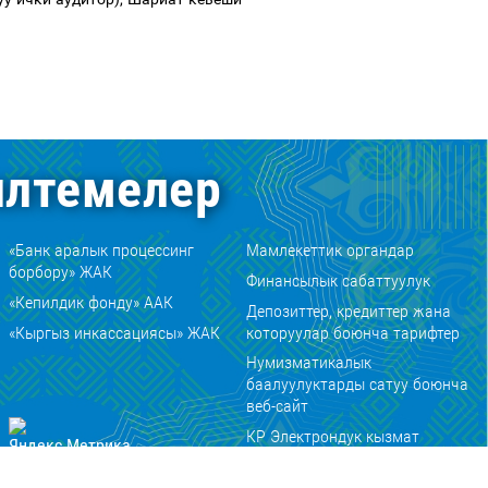
лтемелер
«Банк аралык процессинг
Мамлекеттик органдар
борбору» ЖАК
Финансылык сабаттуулук
«Кепилдик фонду» ААК
Депозиттер, кредиттер жана
«Кыргыз инкассациясы» ЖАК
которуулар боюнча тарифтер
Нумизматикалык
баалуулуктарды сатуу боюнча
веб-сайт
КР Электрондук кызмат
көрсөтүүлөр мамлекеттик
порталы