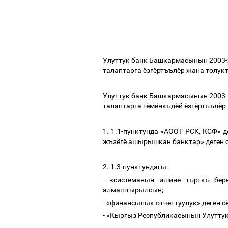
Улуттук банк Башкармасынын 2003-
талаптарга
ёзгёртъълёр жана толук
Улуттук банк Башкармасынын 2003-
талаптарга тёмёнкъдёй ёзгёртъълёр
1. 1.1-
пунктунда «АООТ РСК, КСФ» д
жъзёгё ашырышкан банктар
»
деген
2.
1.3-пунктундагы
:
-
«системанын ишине търткъ бер
алмаштырылсын
;
- «финансылык отчеттуулук
»
деген с
- «
Кыргыз
Республикасынын
Улутту