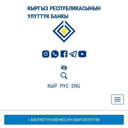
КЫРГЫЗ РЕСПУБЛИКАСЫНЫН
УЛУТТУК БАНКЫ
КЫР
РУС
ENG
> БӨЛҮКТҮН МЕНЮСУН КӨРСӨТКҮЛӨ