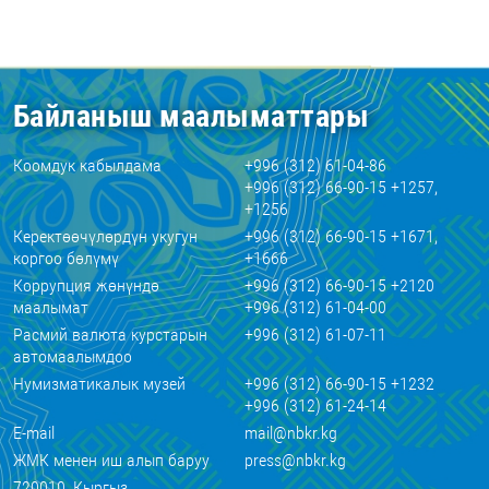
Байланыш маалыматтары
Коомдук кабылдама
+996 (312) 61-04-86
+996 (312) 66-90-15 +1257,
+1256
Керектөөчүлөрдүн укугун
+996 (312) 66-90-15 +1671,
коргоо бөлүмү
+1666
Коррупция жөнүндө
+996 (312) 66-90-15 +2120
маалымат
+996 (312) 61-04-00
Расмий валюта курстарын
+996 (312) 61-07-11
автомаалымдоо
Нумизматикалык музей
+996 (312) 66-90-15 +1232
+996 (312) 61-24-14
E-mail
mail@nbkr.kg
ЖМК менен иш алып баруу
press@nbkr.kg
720010, Кыргыз