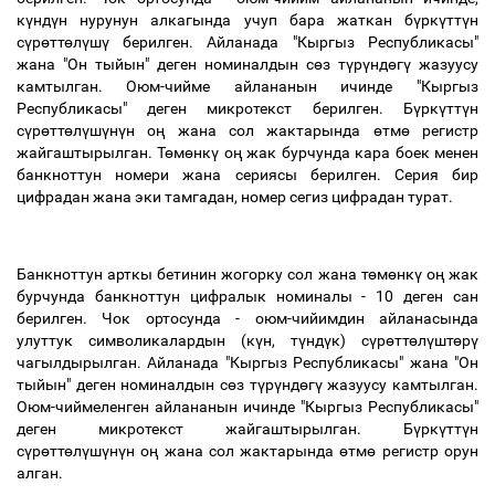
күндүн
нурунун
алкагында
учуп
бара
жаткан
бүркүттүн
сүрөттөлүшү
берилген
.
Айланада
"
Кыргыз
Республикасы
"
жана
"
Он
тыйын
"
деген
номиналдын
сөз
түрүндөгү
жазуусу
камтылган
.
Оюм
-
чийме
айлананын
ичинде
"
Кыргыз
Республикасы
"
деген
микротекст
берилген
.
Бүркүттүн
сүрөттөлүшүнүн
оң
жана
сол
жактарында
өтмө
регистр
жайгаштырылган
.
Төмөнкү
оң
жак
бурчунда
кара
боек
менен
банкноттун
номери
жана
сериясы
берилген
.
Серия
бир
цифрадан
жана
эки
тамгадан
,
номер
сегиз
цифрадан
турат
.
Банкноттун
арткы
бетинин
жогорку
сол
жана
төмөнкү
оң
жак
бурчунда
банкноттун
цифралык
номиналы
- 10
деген
сан
берилген
.
Чок
ортосунда
-
оюм
-
чийимдин
айланасында
улуттук
символикалардын
(
күн
,
түндүк
)
сүрөттөлүштөрү
чагылдырылган
.
Айланада
"
Кыргыз
Республикасы
"
жана
"
Он
тыйын
"
деген
номиналдын
сөз
түрүндөгү
жазуусу
камтылган
.
Оюм
-
чиймеленген
айлананын
ичинде
"
Кыргыз
Республикасы
"
деген
микротекст
жайгаштырылган
.
Бүркүттүн
сүрөттөлүшүнүн
оң
жана
сол
жактарында
өтмө
регистр
орун
алган
.