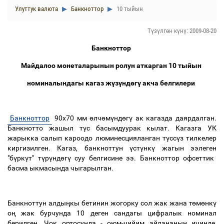
Улуттук валюта
Банкноттор
10 тыйын
Түзүлгөн күнү: 2009-08-20
Банкноттор
Майдалоо
монеталарынын
ролун
аткарган
10
тыйын
номиналындагы
кагаз
жүзүндөгү
акча
белгилери
Банкноттор
90х70 мм
өлчөмүндөгү
ак
кагазда
даярдалган
.
Банкнотто
жашыл
түс
басымдуурак
кылат
.
Кагазга
УК
жарыкка
салып
кароодо
люминесцияланган
түссүз
тилкелер
киргизилген
.
Кагаз
,
банкноттун
үстүнкү
жагын
ээлеген
"
бүркүт
"
түрүндөгү
суу
белгисине
ээ
.
Банкноттор
офсеттик
басма
ыкмасында
чыгарылган
.
Банкноттун
алдыңкы
бетинин
жогорку
сол
жак
жана
төмөнкү
оң
жак
бурчунда
10
деген
сандагы
цифралык
номинал
берилген
.
Чок
ортосунда
-
оюм
-
чийим
айлананын
ичинде
,