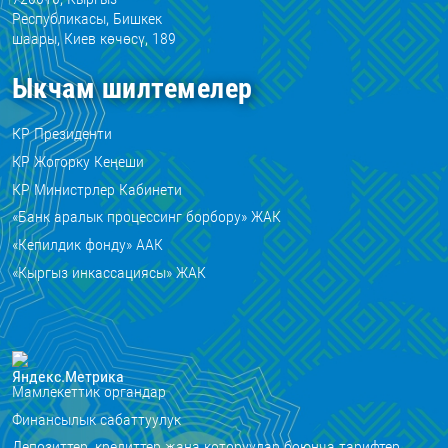
Республикасы, Бишкек
шаары, Киев көчөсү, 189
Ыкчам шилтемелер
КР Президенти
КР Жогорку Кеңеши
КР Министрлер Кабинети
«Банк аралык процессинг борбору» ЖАК
«Кепилдик фонду» ААК
«Кыргыз инкассациясы» ЖАК
Мамлекеттик органдар
Финансылык сабаттуулук
Депозиттер, кредиттер жана которуулар боюнча тарифтер