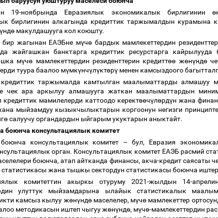
лып баруусун уюштуруу маселеси боюнча
ын 19-ноябрында Евразиялык экономикалык бирлигинин
ө
ык бирлигинин алкагында кредиттик таржымалдын курамына к
ү
нд
ө
макулдашууга кол коюшту.
 бир жагынан ЕАЭБне м
ү
ч
ө
бардык мамлекеттердин резидентте
да жайгашкан банктарга кредиттик ресурстарга кайрылууда 
ашка м
ү
ч
ө
мамлекеттердин резиденттерин кредитт
өө
ж
ө
н
ү
нд
ө
че
ерди туура баалоо м
ү
мк
ү
нч
ү
л
ү
кт
ө
р
ү
менен камсыздоого багыттал
 кредиттик таржымалда камтылган маалыматтарды алмашуу ме
е чек ара аркылуу алмашууга жаткан маалыматтардын минима
 кредиттик мамилелерди каттоодо керект
өө
ч
ү
л
ө
рд
ү
н жана фина
жана мыйзамдуу кызыкчылыктарын коргоонун негизги принципте
нг
ө
салуучу органдардын ыйгарым укуктарын аныктайт.
ка боюнча консультациялык комитет
 боюнча консультациялык комитет
–
бул, Евразия экономика
нсультациялык орган. Консультациялык комитет ЕАЭБ расмий ст
селелери боюнча, атап айтканда финансы, акча-кредит саясаты ч
а статистикасы жана тышкы сектордун статистикасы боюнча иште
циялык комитеттин акыркы отуруму 2021-жылдын 14-апрел
ердин улуттук мыйзамдарына ылайык статистикалык маал
икти камсыз кылуу ж
ө
н
ү
нд
ө
маселелер, м
ү
ч
ө
мамлекеттер ортосу
алоо методикасын иштеп чыгуу ж
ө
н
ү
нд
ө
, м
ү
ч
ө
-мамлекеттердин р