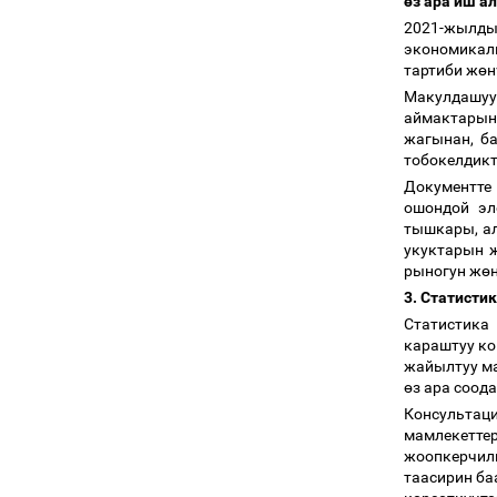
ө
з ара иш а
2021-жылд
экономикал
тартиби ж
ө
н
Макулдашуу
аймактарын
жагынан, б
тобокелдикт
Документте
ошондой эл
тышкары, ал
укуктарын 
рыногун ж
ө
3. Статисти
Статистика
караштуу ко
жайылтуу ма
ө
з ара соод
Консульта
мамлекетт
жоопкерчил
таасирин ба