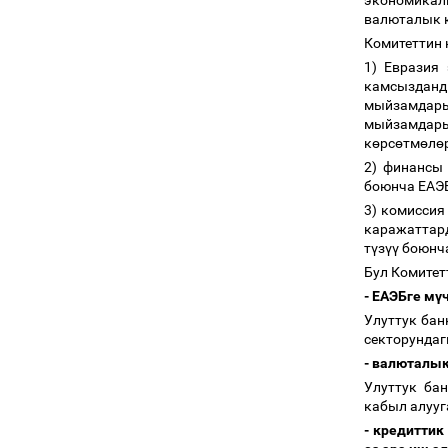
экономикал
валюталык 
Комитеттин 
1) Евразия
камсызданд
мыйзамдары
мыйзамдары
к
ө
рс
ө
тм
ө
л
ө
2) финансы
боюнча ЕАЭБ
3) комисси
каражаттар
т
ү
з
үү
боюнча
Бул Комитетт
- ЕАЭБге м
ү
Улуттук бан
секторунда
- валюталы
Улуттук ба
кабыл алуу
- кредитти