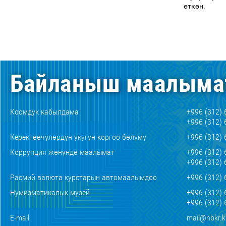
ө
тк
ө
н.
Байланыш маалыма
Коомдук кабылдама
+996 (312) 
+996 (312) 
Керектөөчүлөрдүн укугун коргоо бөлүмү
+996 (312) 
Коррупция жөнүндө маалымат
+996 (312) 
+996 (312) 
Расмий валюта курстарын автомаалымдоо
+996 (312) 
Нумизматикалык музей
+996 (312) 
+996 (312) 
E-mail
mail@nbkr.