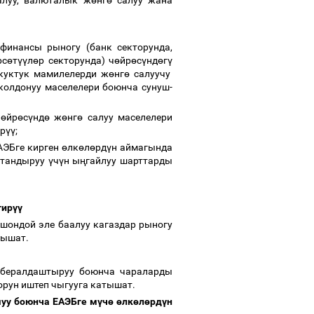
луу, валюталык ж
ө
нг
ө
салуу жана
финансы рыногу (банк секторунда,
рс
ө
т
үү
л
ө
р секторунда) ч
ө
йр
ө
с
ү
нд
ө
г
ү
куктук мамилелерди ж
ө
нг
ө
салуучу
колдонуу маселелери боюнча сунуш-
ч
ө
йр
ө
с
ү
нд
ө
ж
ө
нг
ө
салуу маселелери
р
үү
;
ЕАЭБге кирген
ө
лк
ө
л
ө
рд
ү
н аймагында
птандыруу
ү
ч
ү
н ы
ң
гайлуу шарттарды
тир
үү
шондой эле баалуу кагаздар рыногу
тышат.
ибералдаштыруу боюнча чараларды
рун иштеп чыгууга катышат.
уу боюнча ЕАЭБге м
ү
ч
ө
ө
лк
ө
л
ө
рд
ү
н