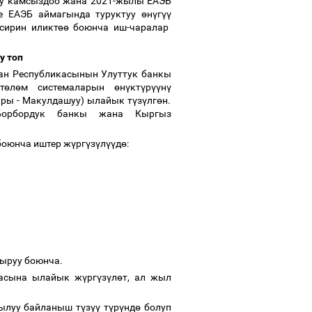
уну камсыздоо жана 2021-жылы ЕАЭБ
ле ЕАЭБ аймагында туруктуу
ө
н
ү
г
үү
сирин иликт
өө
боюнча иш-чаралар
у топ
ан Республикасынын Улуттук банкы
т
ө
л
ө
м системаларын
ө
н
ү
кт
ү
р
үү
н
ү
ры - Макулдашуу) ылайык т
ү
з
ү
лг
ө
н.
Борбордук банкы жана Кыргыз
оюнча иштер ж
ү
рг
ү
з
ү
л
үү
д
ө
:
ыруу боюнча.
тасына ылайык ж
ү
рг
ү
з
ү
л
ө
т, ал жыл
кылуу байланыш т
ү
з
үү
т
ү
р
ү
нд
ө
болуп