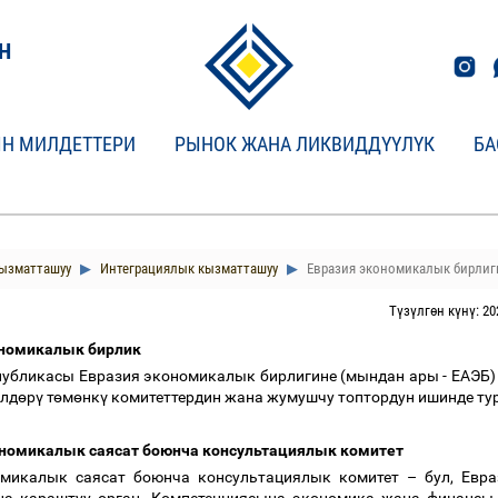
Н
Н МИЛДЕТТЕРИ
РЫНОК ЖАНА ЛИКВИДДҮҮЛҮК
БА
кызматташуу
Интеграциялык кызматташуу
Евразия экономикалык бирлиг
Түзүлгөн күнү: 20
ономикалык бирлик
убликасы Евразия экономикалык бирлигине (мындан ары - ЕАЭБ)
лд
ө
р
ү
т
ө
м
ө
нк
ү
комитеттердин жана жумушчу топтордун ишинде тур
ономикалык саясат боюнча консультациялык комитет
микалык саясат боюнча консультациялык комитет
–
бул, Евр