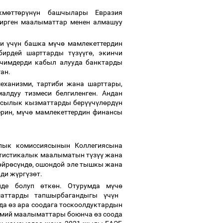
км
ө
тт
ө
р
ү
н
ү
н башчылары Евразия
ирген маалыматтар менен алмашуу
ри
ү
ч
ү
н башка м
ү
ч
ө
мамлекеттердин
бирдей шарттарды т
ү
з
үү
г
ө
, экинчи
чимдерди кабыл алууда банктарды
ган.
ханизми, тартиби жана шарттары,
лдуу тизмеси белгиленген. Андан
нсылык кызматтарды бер
үү
ч
ү
л
ө
рд
ү
н
рин, м
ү
ч
ө
мамлекеттердин финансы
лык комиссиясынын Коллегиясына
атистикалык маалыматын т
ү
з
үү
жана
ө
йр
ө
с
ү
нд
ө
, ошондой эле тышкы жана
рди ж
ү
рг
ү
з
ө
т.
инде болуп
ө
тк
ө
н. Отурумда м
ү
ч
ө
ыматтарды тапшырбагандыгы
ү
ч
ү
н
нда
ө
з ара соодага тоскоолдуктардын
асмий маалыматтары боюнча
ө
з соода