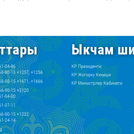
ттары
Ыкчам ши
61-04-86
КР Президенти
66-90-15 +1257, +1256
КР Жогорку Кеңеши
66-90-15 +1671, +1666
КР Министрлер Кабинети
66-90-15 +2120
61-04-00
61-07-11
66-90-15 +1232
61-24-14
kg