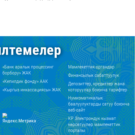
лтемелер
«Банк аралык процессинг
Мамлекеттик органдар
борбору» ЖАК
Финансылык сабаттуулук
«Кепилдик фонду» ААК
Депозиттер, кредиттер жана
«Кыргыз инкассациясы» ЖАК
которуулар боюнча тарифтер
Нумизматикалык
баалуулуктарды сатуу боюнча
веб-сайт
КР Электрондук кызмат
көрсөтүүлөр мамлекеттик
порталы