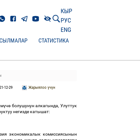
КЫР
РУС
ENG
СЫЛМАЛАР
СТАТИСТИКА
и
21-12-29
Жарыялоо үчүн
 м
ү
ч
ө
болушунун алкагында, Улуттук
уктуу негизде катышат:
азия экономикалык комиссиясынын