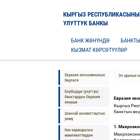
КЫРГЫЗ РЕСПУБЛИКАСЫНЫ
УЛУТТУК БАНКЫ
БАНК ЖӨНҮНДӨ
БАНКТЫ
КЫЗМАТ КӨРСӨТҮҮЛӨР
Евразия экономикалык
Эл аралык 
бирлиги
Борбордук (улуттук)
банктардын Евразия
Евразия эк
кеңеши
Кыргыз Респ
банктын
ө
к
ү
Шанхай кызматташтык
уюму
1. Макроэк
Көз карандысыз
Макроэконо
мамлекеттердин