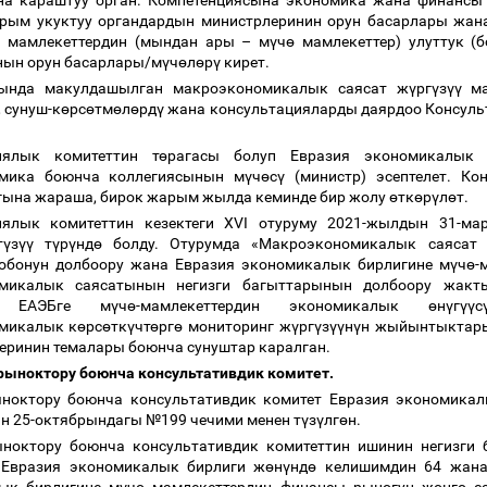
на караштуу орган. Компетенциясына экономика жана финанс
арым укуктуу органдардын министрлеринин орун басарлары жан
ө
мамлекеттердин (мындан ары
–
м
ү
ч
ө
мамлекеттер) улуттук (
нын орун басарлары/м
ү
ч
ө
л
ө
р
ү
кирет.
ында макулдашылган макроэкономикалык саясат ж
ү
рг
ү
з
үү
ма
 сунуш-к
ө
рс
ө
тм
ө
л
ө
рд
ү
жана консультацияларды даярдоо Консуль
иялык комитеттин т
ө
рагасы болуп Евразия экономикалык 
мика боюнча коллегиясынын м
ү
ч
ө
с
ү
(министр) эсептелет. Ко
ына жараша, бирок жарым жылда кеминде бир жолу
ө
тк
ө
р
ү
л
ө
т.
иялык комитеттин кезектеги XVI отуруму 2021-жылдын 31-ма
т
ү
з
үү
т
ү
р
ү
нд
ө
болду. Отурумда «Макроэкономикалык саясат 
обонун долбоору жана Евразия экономикалык бирлигине м
ү
ч
ө
-
микалык саясатынын негизги багыттарынын долбоору жакты
ЕАЭБге м
ү
ч
ө
-мамлекеттердин экономикалык
ө
н
ү
г
үү
с
микалык к
ө
рс
ө
тк
ү
чт
ө
рг
ө
мониторинг ж
ү
рг
ү
з
үү
н
ү
н жыйынтыктары
еринин темалары боюнча сунуштар каралган.
рыноктору боюнча консультативдик комитет.
ноктору боюнча консультативдик комитет Евразия экономика
н 25-октябрындагы №199 чечими менен т
ү
з
ү
лг
ө
н.
ноктору боюнча консультативдик комитеттин ишинин негизги 
Евразия экономикалык бирлиги ж
ө
н
ү
нд
ө
келишимдин 64 жана 