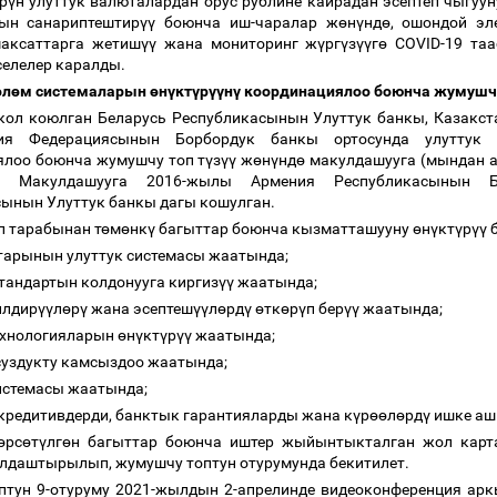
р
ү
н улуттук валюталардан орус рублине кайрадан эсептеп чыгу
сын санариптештир
үү
боюнча иш-чаралар ж
ө
н
ү
нд
ө
, ошондой э
аксаттарга жетиш
үү
жана мониторинг ж
ү
рг
ү
з
үү
г
ө
COVID-19 таа
елелер каралды.
ө
л
ө
м системаларын
ө
н
ү
кт
ү
р
үү
н
ү
координациялоо боюнча жумушч
кол коюлган Беларусь Республикасынын Улуттук банкы, Казакст
ия Федерациясынын Борбордук банкы ортосунда улуттук 
ялоо боюнча жумушчу топ т
ү
з
үү
ж
ө
н
ү
нд
ө
макулдашууга (мындан а
н Макулдашууга 2016-жылы Армения Республикасынын 
ынын Улуттук банкы дагы кошулган.
 тарабынан т
ө
м
ө
нк
ү
багыттар боюнча кызматташууну
ө
н
ү
кт
ү
р
үү
б
тарынын улуттук системасы жаатында;
стандартын колдонууга киргиз
үү
жаатында;
илдир
үү
л
ө
р
ү
жана эсептеш
үү
л
ө
рд
ү
ө
тк
ө
р
ү
п бер
үү
жаатында;
ехнологияларын
ө
н
ү
кт
ү
р
үү
жаатында;
суздукту камсыздоо жаатында;
стемасы жаатында;
ккредитивдерди, банктык гарантияларды жана к
ү
р
өө
л
ө
рд
ү
ишке аш
ө
рс
ө
т
ү
лг
ө
н багыттар боюнча иштер жыйынтыкталган жол кар
лдаштырылып, жумушчу топтун отурумунда бекитилет.
птун 9-отуруму 2021-жылдын 2-апрелинде видеоконференция ар