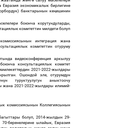
ы жаатында ж
ө
нг
ө
салуу маселелери
а Евразия экономикалык бирлигине
борбордук) банктарынын ке
ӊ
ешинин
селелери боюнча корутундуларды,
тациялык комитеттин милдети болуп
комиссиясынын интеграция жана
нсультациялык комитеттин отуруму
ртында видеоконференция аркылуу
боюнча консультациялык комитет
мамлекеттердин 2021-2022-жылдары
рылган. Ошондой эле, отурумдун
ү
н
ү
н туруктуулугун аныктоочу
 жана 2021-2022-жылдары илимий-
лык комиссиясынын Коллегиясынын
багыттары болуп, 2014-жылдын 29-
70-беренелерине ылайык, Евразия