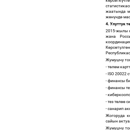
к
ө
рс
ө
тк
ү
чт
ө
статистика
жаатында м
ж
ө
н
ү
нд
ө
мас
4. Улуттук т
2015-жылы 
жана Росс
координаци
К
ө
рс
ө
т
ү
лг
ө
Республикас
Жумушчу топ
- т
ө
л
ө
м карт
- ISO 20022 
- финансы б
- финансы т
- киберкооп
- тез т
ө
л
өө
си
- санарип а
Жогоруда к
сайын актуа
Жумушчу то