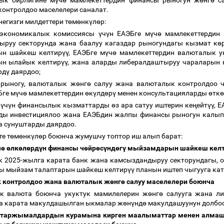
ык бирлигине м
ү
ч
ө
мамлекеттердин финансы рыногун ж
ө
нг
ө
са
контролдоо маселелери саналат.
негизги милдеттери т
ө
м
ө
нк
ү
л
ө
р:
 экономикалык комиссиясы
ү
ч
ү
н ЕАЭБге м
ү
ч
ө
мамлекеттердин 
ыруу секторунда жана баалуу кагаздар рыногундагы кызмат к
ө
н шайкеш келтир
үү
, ЕАЭБге м
ү
ч
ө
мамлекеттердин валюталык у
н ылайык келтир
үү
, жана аларды либералдаштыруу чараларын 
рд
ү
даярдоо;
 рыногу, валюталык ж
ө
нг
ө
салуу жана валюталык контролдоо 
ге м
ү
ч
ө
мамлекеттердин
ө
к
ү
лд
ө
р
ү
менен консультацияларды
ө
тк
ө
я
ү
ч
ү
н финансылык кызматтарды
ө
з ара сатуу иштерин ке
ң
ейт
үү
, 
ды инвестициялоо жана ЕАЭБдин жалпы финансы рыногун калы
 сунуштарды даярдоо.
е т
ө
м
ө
нк
ү
л
ө
р боюнча жумушчу топтор иш алып барат:
ч
ө
ө
лк
ө
л
ө
рд
ү
н финансы ч
ө
йр
ө
с
ү
нд
ө
г
ү
мыйзамдарын шайкеш кел
к 2025-жылга карата банк жана камсыздандыруу секторундагы, о
гы мыйзам талаптарын шайкеш келтир
үү
планын иштеп чыгууга ка
к контролдоо жана валюталык ж
ө
нг
ө
салуу маселелери боюнча
нк валюта боюнча укуктук мамилелерин ж
ө
нг
ө
салууга жана л
га карата макулдашылган ыкмалар ж
ө
н
ү
нд
ө
макулдашуунун долбоо
к таржымалдардын курамына кирген маалыматтар менен алмаш