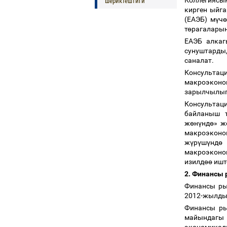
Коллегиясы
шериктештиги
кирген ыйг
(ЕАЭБ) м
ү
ч
т
ө
рагалары
ЕАЭБ алкаг
сунуштарды,
саналат.
Консультац
макроэконо
зарылчылыг
Консультац
байланыш 
ж
ө
н
ү
нд
ө
» ж
макроэконо
ж
ү
р
ү
ш
ү
нд
ө
макроэконо
изилд
өө
ишт
2. Финансы 
Финансы ры
2012-жылды
Финансы ры
майындагы 