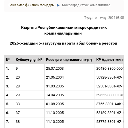
Банк эмес финансы уюмдары
Микрокредиттик компаниялар
Түзүлгөн күнү: 2026-08-05
Кыргыз Республикасынын микрокредиттик
компанияларынын
2026-жылдын 5-августуна карата абал боюнча реестри
№
К
ү
б
ө
л
ү
г
ү
н
ү
н №
Реестрге киргизилген к
ү
н
ү
КР Адилет минист
1.
9
25.07.2003
20486-3300-000(ИУ
2.
20
21.06.2004
50928-3301-ЖЧК 0
3.
28
31.03.2005
52501-3301-ЖЧК 1
4.
29
14.04.2005
59655-3300 ЖЧК 1
5.
33
01.08.2005
3756-3301-ААК 21.
6.
37
11.10.2005
53189-3301-ЖЧК 1
7.
38
11.10.2005
53775-3301-ЖЧК 0