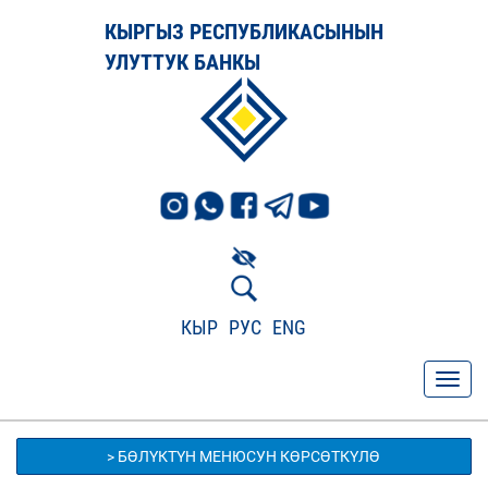
КЫРГЫЗ РЕСПУБЛИКАСЫНЫН
УЛУТТУК БАНКЫ
КЫР
РУС
ENG
> БӨЛҮКТҮН МЕНЮСУН КӨРСӨТКҮЛӨ