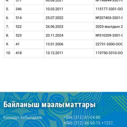
4.
511
06.08.2021
№198844-3301-ООО
5.
346
10.03.2011
115177-3301-OOO 
6.
514
25.07.2022
№207403-3301-ОО
7.
522
26.06.2023
2023-жылдын 26-
8.
523
20.11.2024
№310209-3301-ОО
9.
41
13.01.2006
22731-3300-ООО от
10.
418
13.12.2011
119750-3310-ООО о
Байланыш маалыматтары
Коомдук кабылдама
+996 (312) 61-04-86
+996 (312) 66-90-15 +1257,