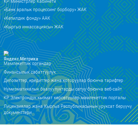
КР Министрлер Кабинети
«Банк аралык процессинг борбору» ЖАК
«Кепилдик фонду» ААК
«Кыргыз инкассациясы» ЖАК
Мамлекеттик органдар
Финансылык сабаттуулук
Депозиттер, кредиттер жана которуулар боюнча тарифтер
Нумизматикалык баалуулуктарды сатуу боюнча веб-сайт
КР Электрондук кызмат көрсөтүүлөр мамлекеттик порталы
Лицензиялар жана Кыргыз Республикасынын уруксат берүүчү
документтери