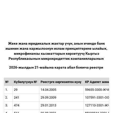
Жеке жана юридикалык жактар
ү
ч
ү
н, анын ичинде банк
ишинин жана каржылоонун ислам принциптерине ылайык,
микрофинансы кызматтарын к
ө
рс
ө
т
үү
ч
ү
Кыргыз
Республикасынын микрокредиттик компанияларынын
2026-жылдын 21-майына карата абал боюнча реестри
№
К
ү
б
ө
л
ү
г
ү
н
ү
н №
Реестрге киргизилген к
ү
н
ү
КР Адилет минист
1.
29
14.04.2005
59655-3300-ЖЧК
2.
241
29.09.2009
107591-3301-OOO 
3.
474
29.01.2013
127110-3301-ЖЧК 