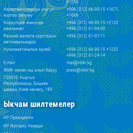
+1256
Керектөөчүлөрдүн укугун
+996 (312) 66-90-15 +1671,
коргоо бөлүмү
+1666
Коррупция жөнүндө
+996 (312) 66-90-15 +2120
маалымат
+996 (312) 61-04-00
Расмий валюта курстарын
+996 (312) 61-07-11
автомаалымдоо
Нумизматикалык музей
+996 (312) 66-90-15 +1232
+996 (312) 61-24-14
E-mail
mail@nbkr.kg
ЖМК менен иш алып баруу
press@nbkr.kg
720010, Кыргыз
Республикасы, Бишкек
шаары, Киев көчөсү, 189
Ыкчам шилтемелер
КР Президенти
КР Жогорку Кеңеши