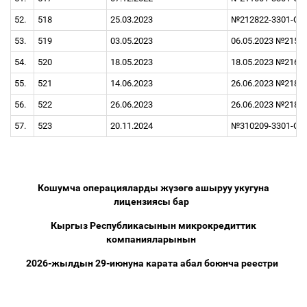
52.
518
25.03.2023
№212822-3301-ООО
53.
519
03.05.2023
06.05.2023 №215
54.
520
18.05.2023
18.05.2023 №2166
55.
521
14.06.2023
26.06.2023 №218
56.
522
26.06.2023
26.06.2023 №2188
57.
523
20.11.2024
№310209-3301-ОО
Кошумча операцияларды ж
ү
з
ө
г
ө
ашыруу укугуна
лицензиясы бар
Кыргыз Республикасынын микрокредиттик
компанияларынын
2026-жылдын 29-июнуна карата абал боюнча реестри