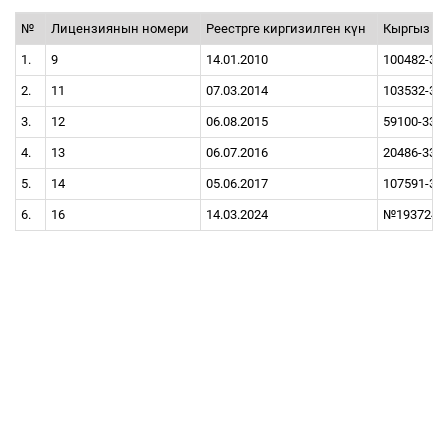
№
Лицензиянын номери
Реестрге киргизилген к
ү
н
Кыргыз Р
1.
9
14.01.2010
100482-33
2.
11
07.03.2014
103532-33
3.
12
06.08.2015
59100-3301
4.
13
06.07.2016
20486-3300
5.
14
05.06.2017
107591-33
6.
16
14.03.2024
№193724-3