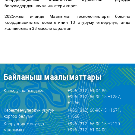
б
ө
л
ү
кмд
ө
рд
ү
н начальниктери кирет.
2025
-жыл ичинде Маалымат технологиялары боюнча
координациялык комитетинин 1
3
отуруму
ө
тк
ө
р
ү
л
ү
п, анда
жалпысынан 3
8
маселе каралган.
Байланыш маалыматтары
Коомдук кабылдама
+996 (312) 61-04-86
+996 (312) 66-90-15 +1257,
+1256
Керектөөчүлөрдүн укугун
+996 (312) 66-90-15 +1671,
коргоо бөлүмү
+1666
Коррупция жөнүндө
+996 (312) 66-90-15 +2120
маалымат
+996 (312) 61-04-00