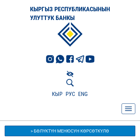
КЫРГЫЗ РЕСПУБЛИКАСЫНЫН
УЛУТТУК БАНКЫ
КЫР
РУС
ENG
> БӨЛҮКТҮН МЕНЮСУН КӨРСӨТКҮЛӨ