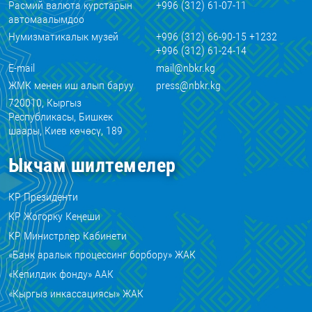
Расмий валюта курстарын
+996 (312) 61-07-11
автомаалымдоо
Нумизматикалык музей
+996 (312) 66-90-15 +1232
+996 (312) 61-24-14
E-mail
mail@nbkr.kg
ЖМК менен иш алып баруу
press@nbkr.kg
720010, Кыргыз
Республикасы, Бишкек
шаары, Киев көчөсү, 189
Ыкчам шилтемелер
КР Президенти
КР Жогорку Кеңеши
КР Министрлер Кабинети
«Банк аралык процессинг борбору» ЖАК
«Кепилдик фонду» ААК
«Кыргыз инкассациясы» ЖАК