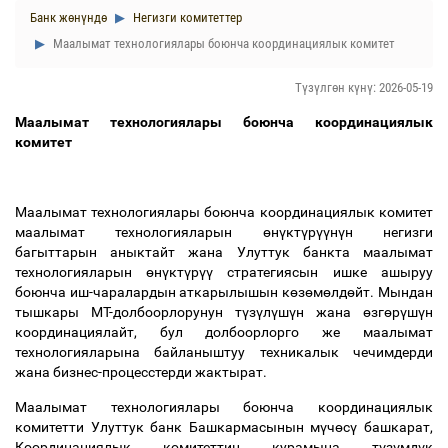
Банк жөнүндө
Негизги комитеттер
Маалымат технологиялары боюнча координациялык комитет
Түзүлгөн күнү: 2026-05-19
Маалымат технологиялары боюнча координациялык
комитет
Маалымат технологиялары боюнча координациялык комитет
маалымат технологияларын
ө
н
ү
кт
ү
р
үү
н
ү
н негизги
багыттарын аныктайт жана Улуттук банкта маалымат
технологияларын
ө
н
ү
кт
ү
р
үү
стратегиясын ишке ашыруу
боюнча иш-чаралардын аткарылышын к
ө
з
ө
м
ө
лд
ө
йт. Мындан
тышкары МТ-долбоорлорунун т
ү
з
ү
л
ү
ш
ү
н жана
ө
зг
ө
р
ү
ш
ү
н
координациялайт, бул долбоорлорго же маалымат
технологияларына байланыштуу техникалык чечимдерди
жана бизнес-процесстерди жактырат.
Маалымат технологиялары боюнча координациялык
комитетти Улуттук банк Башкармасынын м
ү
ч
ө
с
ү
башкарат,
Координациялык комитеттин курамына т
ү
з
ү
мд
ү
к